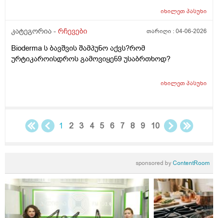
ლანმა ცოტა მაონც სული მოითქვამს ზტრესოა დაბანა
უკბე არადა ჭიჭყიანია ხომ არ ვივლი.ჯერ წულოთ
იხილეთ
პასუხი
დაბანა რა არის და ოსოც ასე ღმომოხდა.ხელებზე და
კატეგორია -
რჩევები
თარიღი :
04-06-2026
ტამზე არვარ ასე.წყლოთაც კი ჩიმი წვაც მაქ აქა ოქ
სახეზე წამოერად.ბუნჩენსაც ბავშობიდან ვხმარობ
Bioderma ს ბავშვის შამპუნო აქვს?რომ
ურტიკაროისდროს გამოვიყენ9 უსაბრთხოდ?
იხილეთ
პასუხი
1
2
3
4
5
6
7
8
9
10
sponsored by
ContentRoom