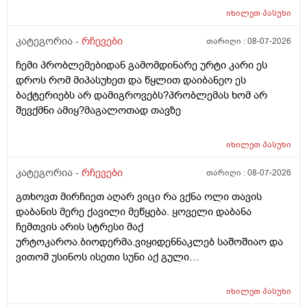
და ფულინრომ არჰვაქ ვერანაირად ექიმთან ვერ
იხილეთ
პასუხი
წაიყვან.ჰოდა რომ ხალიან ვცადო და მივაღწიო
შედეგს იბ ის ექიმთან მაომც ჩავიდეს თუ თავის
კატეგორია -
რჩევები
თარიღი :
08-07-2026
ექიმთან ვერა რადგან ძვირო კდება და არგვაქ .ჰოდა
ჩემი პრობლემებიდან გამომდინარე ურტი კარი ეს
იბნის ექიმყან რომ დ ვიტამინი გაიკეთოს და უბნის
დროს რომ მიპასუხეთ და წყლით დაიბანეო ეს
ექიმის დანიშნულებას ვენდო ის ხომ კარდიოლოგი
ბაქტერიებს არ დამიგროვებს?პრობლემას ხომ არ
არაა თან დიდათ რომ ვაკვირდები არაა მცოდნე ამ
შევქმნი ამიყ?მაგალოთად თავზე
მხრივ და ვერ ვენდობი და ხომ არავნებს მამას დ
ვიტამინი თუ დაინიშნა ექიმმა უბნის ექიმმა რამდენად
სარისკოა?მის კარდიოლოგა ვერ დავირეკავ ან
იხილეთ
პასუხი
კატეგორია -
რჩევები
თარიღი :
08-07-2026
გთხოვთ მირჩიეთ აღარ ვიცი რა ვქნა ოლი თავის
დაბანის მერე ქავილი მეწყება. ყოველი დაბანა
ჩემთვის არის სტრესი მაქ
ურტოკაროა.ბიოდერმა.ვიყიდენნაკლებ საშოშიაო და
ვითომ უსინოს ისეთი სუნი აქ გული
მიღონდება.ლეპეტიტოც ვიხმარე ბაბეს ექსტრა
დამატენიანებელი შამპუნიც მაგრამ ყველაფერზე
იხილეთ
პასუხი
ქავილი მეწყება დაბანიდან მეორე დღეს.აღარ