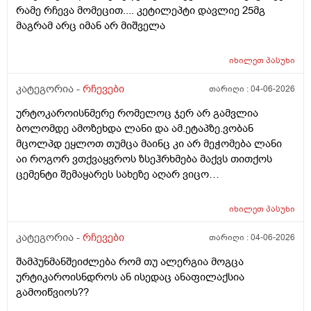
რამე რჩევა მომეცით.... კეტილეპტი დავლიე 25მგ
მაგრამ არც იმან არ მიშველა
იხილეთ
პასუხი
კატეგორია -
რჩევები
თარიღი :
04-06-2026
ურტოკაროისნმერე რომელოც ჯერ არ გამვლია
ბოლომდე ამოზეხდა ლანი და ამ.ეტაპზე.ვობან
მცოლპდ ეყლოთ თუმცა მაინც კი არ მეჭომება ლანი
აი როგორ ვთქვაყვროს ზსეჰრხმება მაქვს თითქოს
ცემენტი შემაყარეს სახეზე აღარ ვიცო
რავქნა.დავიღალე ამდენ ექსპერომენტებშო და
წვალებაშო..სულ ბავშობიდან დღემდე ალისა საპონს
იხილეთ
პასუხი
ბხმარობდო მშვენივრად და რაც სირბელო გაამძაფრწ
2036წელს.ვეღარ ბხმღობ.მცპლპდნეყალოც კი ესეთ
კატეგორია -
რჩევები
თარიღი :
04-06-2026
შეჰრძნებას მაძლევს და ასე მგონია ვერანაირი
შამპუნმანშეიძლება რომ თუ ალერგია მოგცა
დამატენოანებელო ვერ მშველოს.პოროს დაბანოს
ურტიკაროისნდროს ან ისედაც ანაფილაქსია
მერე 4ჯერ ვისმევ პატარა პატარა შიალედებში
გამოიწვიოს??
ბიბჩენის დამცავ გვირილოს კრემს პანთენოლოთ რომ