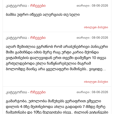
კატეგორია -
რჩევები
თარიღი :
08-06-2026
ბამბა უფრო იწვევს ალერგიას თუ სელი
იხილეთ
პასუხი
კატეგორია -
რჩევები
თარიღი :
08-06-2026
აღარ შემიძლია ვგრძნობ რომ არაბუნებრივი პანიკური
შიში გამიჩნდა იმის მერე რაც ურტი კარია მქონდა
ვიტამინების დალევიდან ერთ თვეში დამეწყო 10 თვეა
გრძელდებოდა ეხლა ჩაწყნარებულია მაგრამ
ბოლომდე მაინც არა ყველაფერი მაშინებს.. ვიყიდე
ტობი კრემის სახისა და ტანის გელი მაგრამ მეშინია
გამოყენება პატარა ადგილას რო ბცადო
იხილეთ
პასუხი
ალერგოულინთუ ვა4 სელზე რაც მე არვიცო ვარ თუ
არა.მაშონ ანაფილაქსია ხომ არ მექმება?
კატეგორია -
რჩევები
თარიღი :
08-06-2026
ამხელა.ფასო მიბეცო წვალებით და ვერ ვბედავ
გამარჯობა, უძოლობა მაწუხებს ვერაფრით ვშველი
ცუდათ ვხდებინშოშოსგან მარტო მაშინებს ეს
დილის 4-5ზე მეძინებოდა ახლა გადადის 7-8მდე მერე
ონტელექტოც ანაფილაქსიას ახსენებს სულ დამამე
ჩამეძინება და 10ზე მეღვიძება ისევ.. ძალიან ვიტანჯები
როზა