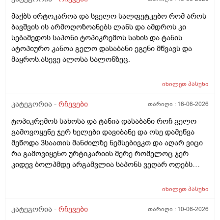
მაქბს ირტოკაროა და სველო სალფეტკებო რომ აროს
ბავშვის ის არმოღოზოანებს ლანს და ამდროს კი
სებამედოს საპონი ტოპიკრემოს სახის და ტანის
ატოპიურო კანოა გელო დასაბანი ეგენი მწვავს და
მაყროს.ასევე ალოსა სალონზეც.
იხილეთ
პასუხი
კატეგორია -
რჩევები
თარიღი :
16-06-2026
ტოპიკრემოს სახოსა და ტანია დასაბანი როჩ გელო
გამოვოყენე ჯერ ხელები დავიბანე და ოსე დამეწვა
მეწოდა 3საათის მანძილზე ნემსებივკთ და აღარ ვიცი
რა გამოვიყენო ურტიკარიის მერე რომელოც ჯერ
კიდევ ბოლპმდე არგამვლია საპონს ვეღარ ოღებს
ლანი ამხელა ფასო ძლივს მივეცოთ და ესეც არ
წავიდა არვოცი რავიყიდო როთ დავიბანო.დავიღალე
იხილეთ
პასუხი
ნერვები აღარ მყოფნის.მკრჩოეთ რა სევამედზე კი
მაყროს და მექავება..მ ყან საშინლად გამოშრა ხელები
კატეგორია -
რჩევები
თარიღი :
10-06-2026
სებამედზეც და ამ ტოპიკრემოს გელზეც .ექომთან