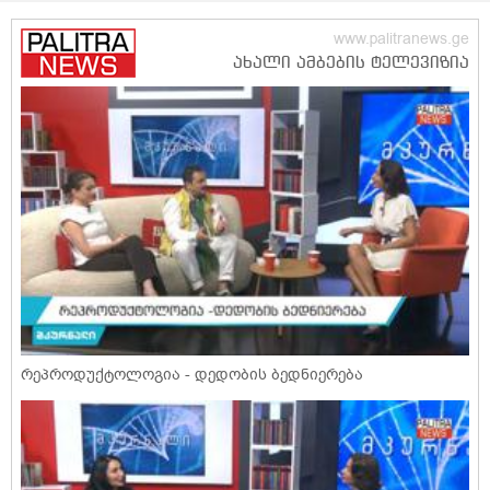
რეპროდუქტოლოგია - დედობის ბედნიერება