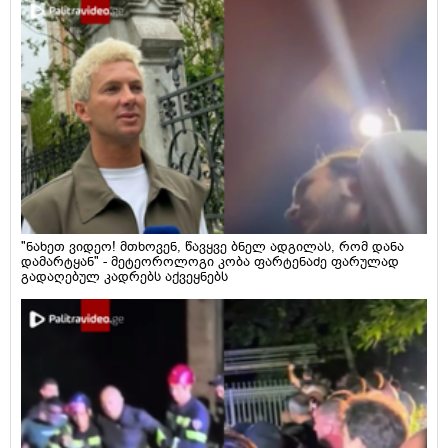
"ნახეთ ვიდეო! მთხოვენ, წავყვე ბნელ ადგილას, რომ დანა
დამარტყან" - მეტეოროლოგი კობა ფარტენაძე ფარულად
გადაღებულ კადრებს აქვეყნებს