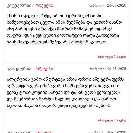
შემიხლია ვიტანკები.რამე მირჩიეთ დამპუნი რა რომ
კატეგორია -
რჩევები
თარიღი :
28-06-2026
სუნიც ქონდეს ცოტა ნორმალურო და არ
უსინო იყიდეო ურტიკაროის დროს დასაბანი
ამექავოს.ბიბხიანოს შამპუნი რომ ვიყიდო ბაბეზ3
საშუალებებიო ყველა ამას მეუბნება და ვითომ ისინო
უარესი ხომ არარის?მხოლპდ ბიბცოანის საპობს იტანს
ანუ პარფიუმი არააქვს მაგრამ სამაგიეროდ სხვა
ტანოს კანი მაგრამ შამპუნი აოხმაროა და ასე მგონია
ოსეთი სუნი აქვს გული მიღონდება რაღა გამოვოდა
ბაბე იფრო ნახია და თუ ბაბე მახლევს ქავილს ბიბჩენი
ვაის ჰავეყარე ვუის შებეყარე.ამოტომ გყხოვთ
იგრო მომცემს?სავატაუდოთ სიმშრალისგან მექავება
მომწერეთ მე ახლა ვხმარობ ბაბეა ექსტრა
რადგან დაბანის მეორე დღეს მეწყება ქავილი.ან თუ
დამატენიანებელ შამპუნს თაფლით რომ აროს იმას და
ბინჩენი უკეთესია რონელი?სხვადასხვა აქვს ბუბჩენს
იხილეთ
პასუხი
მაგას იფრო რბილი დამცოტა სილფატი აქვს თუ
ბუბჩენის შამპუნი რომ ვიყიდო იმად?
კატეგორია -
რჩევები
თარიღი :
19-06-2026
ალერგიის გამო ან ურტიკა არის დროს ანუ ვერაფერს
ვერ ვიტან ვერც ჰიპოვარი საპნეებს ვერც ბავშვი ის
ვერც ტოპი კრემის სახესა და ტანის გეოს ვერაფერს
და მეუბნებიან მარტო წყლით დაიბანეო და მარტო
წყლით ჰიგინა როგორ უნდა დავიცვა არ მესმის
იხილეთ
პასუხი
კატეგორია -
რჩევები
თარიღი :
16-06-2026