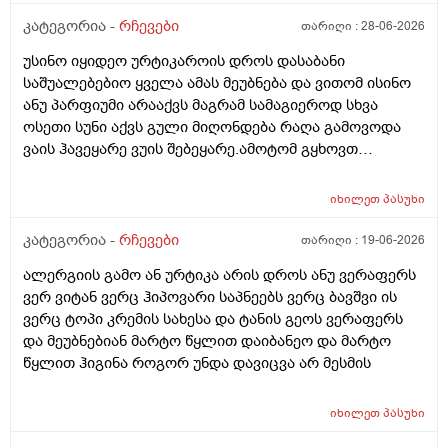
ქავილი მეწყება დაბანიდან მეორე დღეს.აღარ
შემიხლია ვიტანკები.რამე მირჩიეთ დამპუნი რა რომ
კატეგორია -
რჩევები
თარიღი :
28-06-2026
სუნიც ქონდეს ცოტა ნორმალურო და არ
უსინო იყიდეო ურტიკაროის დროს დასაბანი
ამექავოს.ბიბხიანოს შამპუნი რომ ვიყიდო ბაბეზ3
საშუალებებიო ყველა ამას მეუბნება და ვითომ ისინო
უარესი ხომ არარის?მხოლპდ ბიბცოანის საპობს იტანს
ანუ პარფიუმი არააქვს მაგრამ სამაგიეროდ სხვა
ტანოს კანი მაგრამ შამპუნი აოხმაროა და ასე მგონია
ოსეთი სუნი აქვს გული მიღონდება რაღა გამოვოდა
ბაბე იფრო ნახია და თუ ბაბე მახლევს ქავილს ბიბჩენი
ვაის ჰავეყარე ვუის შებეყარე.ამოტომ გყხოვთ
იგრო მომცემს?სავატაუდოთ სიმშრალისგან მექავება
მომწერეთ მე ახლა ვხმარობ ბაბეა ექსტრა
რადგან დაბანის მეორე დღეს მეწყება ქავილი.ან თუ
დამატენიანებელ შამპუნს თაფლით რომ აროს იმას და
ბინჩენი უკეთესია რონელი?სხვადასხვა აქვს ბუბჩენს
იხილეთ
პასუხი
მაგას იფრო რბილი დამცოტა სილფატი აქვს თუ
ბუბჩენის შამპუნი რომ ვიყიდო იმად?
კატეგორია -
რჩევები
თარიღი :
19-06-2026
ალერგიის გამო ან ურტიკა არის დროს ანუ ვერაფერს
ვერ ვიტან ვერც ჰიპოვარი საპნეებს ვერც ბავშვი ის
ვერც ტოპი კრემის სახესა და ტანის გეოს ვერაფერს
და მეუბნებიან მარტო წყლით დაიბანეო და მარტო
წყლით ჰიგინა როგორ უნდა დავიცვა არ მესმის
იხილეთ
პასუხი