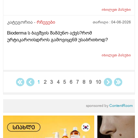
ლანმა ცოტა მაონც სული მოითქვამს ზტრესოა დაბანა
უკბე არადა ჭიჭყიანია ხომ არ ვივლი.ჯერ წულოთ
იხილეთ
პასუხი
დაბანა რა არის და ოსოც ასე ღმომოხდა.ხელებზე და
კატეგორია -
რჩევები
თარიღი :
04-06-2026
ტამზე არვარ ასე.წყლოთაც კი ჩიმი წვაც მაქ აქა ოქ
სახეზე წამოერად.ბუნჩენსაც ბავშობიდან ვხმარობ
Bioderma ს ბავშვის შამპუნო აქვს?რომ
ურტიკაროისდროს გამოვიყენ9 უსაბრთხოდ?
იხილეთ
პასუხი
1
2
3
4
5
6
7
8
9
10
sponsored by
ContentRoom