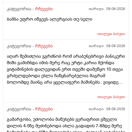
კატეგორია -
რჩევები
თარიღი :
08-06-2026
ბამბა უფრო იწვევს ალერგიას თუ სელი
იხილეთ
პასუხი
კატეგორია -
რჩევები
თარიღი :
08-06-2026
აღარ შემიძლია ვგრძნობ რომ არაბუნებრივი პანიკური
შიში გამიჩნდა იმის მერე რაც ურტი კარია მქონდა
ვიტამინების დალევიდან ერთ თვეში დამეწყო 10 თვეა
გრძელდებოდა ეხლა ჩაწყნარებულია მაგრამ
ბოლომდე მაინც არა ყველაფერი მაშინებს.. ვიყიდე
ტობი კრემის სახისა და ტანის გელი მაგრამ მეშინია
გამოყენება პატარა ადგილას რო ბცადო
იხილეთ
პასუხი
ალერგოულინთუ ვა4 სელზე რაც მე არვიცო ვარ თუ
არა.მაშონ ანაფილაქსია ხომ არ მექმება?
კატეგორია -
რჩევები
თარიღი :
08-06-2026
ამხელა.ფასო მიბეცო წვალებით და ვერ ვბედავ
გამარჯობა, უძოლობა მაწუხებს ვერაფრით ვშველი
ცუდათ ვხდებინშოშოსგან მარტო მაშინებს ეს
დილის 4-5ზე მეძინებოდა ახლა გადადის 7-8მდე მერე
ონტელექტოც ანაფილაქსიას ახსენებს სულ დამამე