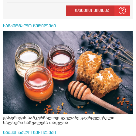
ან 04:00 საათზე მეღვიძება და მერე ვერ ვიძინებ
ვერაფრით.რამე ხალხური საშუალება თუ არის ამ
დასვით კითხვა
პრობლემის მოსაგვარებლად
სამკურნალო წერილები
გასტრიტის სამკურნალოდ ყველაზე გავრცელებული
ხალხური საშუალება თაფლია
სამკურნალო წერილები