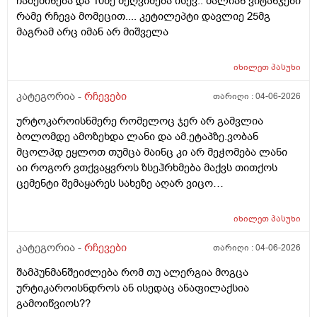
ჩამეძინება და 10ზე მეღვიძება ისევ.. ძალიან ვიტანჯები
როზა
რამე რჩევა მომეცით.... კეტილეპტი დავლიე 25მგ
მაგრამ არც იმან არ მიშველა
იხილეთ
პასუხი
კატეგორია -
რჩევები
თარიღი :
04-06-2026
ურტოკაროისნმერე რომელოც ჯერ არ გამვლია
ბოლომდე ამოზეხდა ლანი და ამ.ეტაპზე.ვობან
მცოლპდ ეყლოთ თუმცა მაინც კი არ მეჭომება ლანი
აი როგორ ვთქვაყვროს ზსეჰრხმება მაქვს თითქოს
ცემენტი შემაყარეს სახეზე აღარ ვიცო
რავქნა.დავიღალე ამდენ ექსპერომენტებშო და
წვალებაშო..სულ ბავშობიდან დღემდე ალისა საპონს
იხილეთ
პასუხი
ბხმარობდო მშვენივრად და რაც სირბელო გაამძაფრწ
2036წელს.ვეღარ ბხმღობ.მცპლპდნეყალოც კი ესეთ
კატეგორია -
რჩევები
თარიღი :
04-06-2026
შეჰრძნებას მაძლევს და ასე მგონია ვერანაირი
შამპუნმანშეიძლება რომ თუ ალერგია მოგცა
დამატენოანებელო ვერ მშველოს.პოროს დაბანოს
ურტიკაროისნდროს ან ისედაც ანაფილაქსია
მერე 4ჯერ ვისმევ პატარა პატარა შიალედებში
გამოიწვიოს??
ბიბჩენის დამცავ გვირილოს კრემს პანთენოლოთ რომ