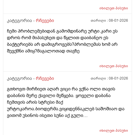
და ფულინრომ არჰვაქ ვერანაირად ექიმთან ვერ
იხილეთ
პასუხი
წაიყვან.ჰოდა რომ ხალიან ვცადო და მივაღწიო
შედეგს იბ ის ექიმთან მაომც ჩავიდეს თუ თავის
კატეგორია -
რჩევები
თარიღი :
08-07-2026
ექიმთან ვერა რადგან ძვირო კდება და არგვაქ .ჰოდა
ჩემი პრობლემებიდან გამომდინარე ურტი კარი ეს
იბნის ექიმყან რომ დ ვიტამინი გაიკეთოს და უბნის
დროს რომ მიპასუხეთ და წყლით დაიბანეო ეს
ექიმის დანიშნულებას ვენდო ის ხომ კარდიოლოგი
ბაქტერიებს არ დამიგროვებს?პრობლემას ხომ არ
არაა თან დიდათ რომ ვაკვირდები არაა მცოდნე ამ
შევქმნი ამიყ?მაგალოთად თავზე
მხრივ და ვერ ვენდობი და ხომ არავნებს მამას დ
ვიტამინი თუ დაინიშნა ექიმმა უბნის ექიმმა რამდენად
სარისკოა?მის კარდიოლოგა ვერ დავირეკავ ან
იხილეთ
პასუხი
კატეგორია -
რჩევები
თარიღი :
08-07-2026
გთხოვთ მირჩიეთ აღარ ვიცი რა ვქნა ოლი თავის
დაბანის მერე ქავილი მეწყება. ყოველი დაბანა
ჩემთვის არის სტრესი მაქ
ურტოკაროა.ბიოდერმა.ვიყიდენნაკლებ საშოშიაო და
ვითომ უსინოს ისეთი სუნი აქ გული
მიღონდება.ლეპეტიტოც ვიხმარე ბაბეს ექსტრა
დამატენიანებელი შამპუნიც მაგრამ ყველაფერზე
იხილეთ
პასუხი