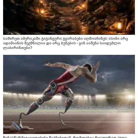
სამხრეთ ამერიკაში გიგანტური გვირაბები აღმოაჩინეს: ისინი არც
ადამიანის შექმნილია და არც ბუნების - ვინ ააშენა საიდუმლო
ლაბირინთები?
წინასწარმეტყველებები წიგნებიდან, რომლებიც რეალურად ახდა