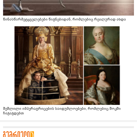
წინასწარმეტყველებები წიგნებიდან, რომლებიც რეალურად ახდა
შეშლილი იმპერატრიცების საიდუმლოებები, რომლებიც შოკში
ჩაგაგდებთ