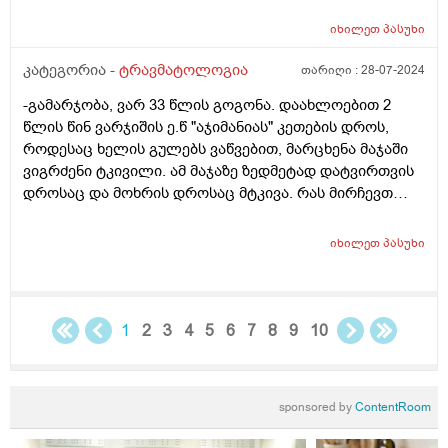
იხილეთ
პასუხი
კატეგორია -
ტრავმატოლოგია
თარიღი :
28-07-2024
-გამარჯობა, ვარ 33 წლის გოგონა. დაახლოებით 2
წლის წინ ვარჯიშის ე.წ "აჯიმანიას" კეთების დროს,
როდესაც ხელის გულებს ვაწვებით, მარცხენა მაჯაში
ვიგრძენი ტკივილი. ამ მაჯაზე ზედმეტად დატვირთვის
დროსაც და მოხრის დროსაც მტკივა. რას მირჩევთ
როგორ მოვიქცე, შეძლებოდა დამეზიანებინა და
სერიოზული ტრავმა მიმეღო? რა კვლევებია საჭირო?
იხილეთ
პასუხი
1
2
3
4
5
6
7
8
9
10
sponsored by
ContentRoom