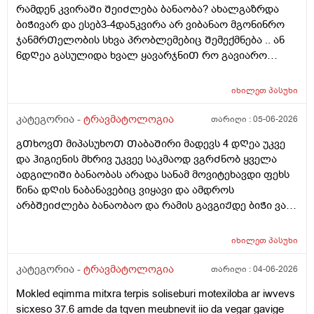
რამდენ კვირაᲨი ᲨეიᲫლება ბანაობა? ახალგაზრდა
გარდა დამჭირდება თუ არა ყურის ოპერაციაც რომ ეს
ბიᲭივარ და ესებ3-4და5კვირა არ ვიბანაო მგონინრო
ნერვი მეორედ აღარ მომყვეს და ახლა ვარ 26 წლის
ჯანმრᲗელობის სხვა პრობლემებიც Შემექმნება .. ან
და თუ არის შანსი იმის მერე რაც ყური ამაგლიჯეს
6დᲦეა გასულიდა ხვალ ყავარჯნიᲗ რო გავიარო
ხერხემალზე ან სადმე რამე არასრულად ან
გარეᲗ ცოტა გავისეირნო არ ᲨეიᲫლება?
არასწორად განვითარებულიყო ლაღი ბავშვი ვიყავი
და იმის მერე ახლა მითუმეტეს სულ მძიმე ხასიათი
იხილეთ
პასუხი
მაქვს ჩემ თავსაც ვეღარ ვცნობ შეცვლილივარ
კატეგორია -
ტრავმატოლოგია
თარიღი :
05-06-2026
ასევთქვათ შინაგანად მკვდარი ვარ რას მირჩევთ
როგორ მოვიქცე რომ ეს ყველაფერი გამოვასწორო
გᲗხოვᲗ მიპასუხოᲗ ᲗაბაᲨირი მადევს 4 დᲦეა უკვე
რომ დავუბრუნდე ნორმალურ ცხოვრებას ყურიც
და ჰიგიენის მხრივ უკვეე საკმაოდ ვგრᲫნობ ყველა
მეძაბება ხოლმე და ეს ძარრვიც მეჭიმება და ყრუდ
ადგილიᲨი ბანაობას არადა სანამ მოვიტეხავდი ფეხს
მტკივა ხან თავიც ამტკივდება ხოლმე და ჟრუანტელს
წინა დᲦის ნაბანავებიც ვიყავი და ამდროს
ვგრძნობ თავის არეში და მარცხხენა ლოყის არეში
არბᲨეიᲫლება ბანაობაო და რამის გავგიᲟდე ბიᲭი ვარ
პირველ რიგში ნერვის ამბავის მოგვარება მინდა
4დᲦეა ესევარ და 3-4კვირა რო გავა ემრე რაგა იქნება
იმიტომ რომ ძალიან ხელს მიშლის და შესაძლოა
ამდენი ხანი როარ ვიბანავებ არ ᲨეიᲫლება ისე რო
იხილეთ
პასუხი
ძვლებიც ცუდად განვითარებულიყო? გადაღება
რამენაირად ვიბანავო ფეხს ვერ ვდგავ არადა მტკივა
დამჭირდება? და რისი და რისი გადაღება
კატეგორია -
ტრავმატოლოგია
თარიღი :
04-06-2026
დამჭირდება ცხვირიც ჩამომეზარდა და ჩემი თავი
საერთოდ აღარ მომწონს და რა თანხებთან იქნება ეს
Mokled eqimma mitxra terpis soliseburi motexiloba ar iwvevs
ყველაფერი დაახლოებით დაკავშირებული.ვის
sicxeso 37.6 amde da tqven meubnevit iio da vegar gavige