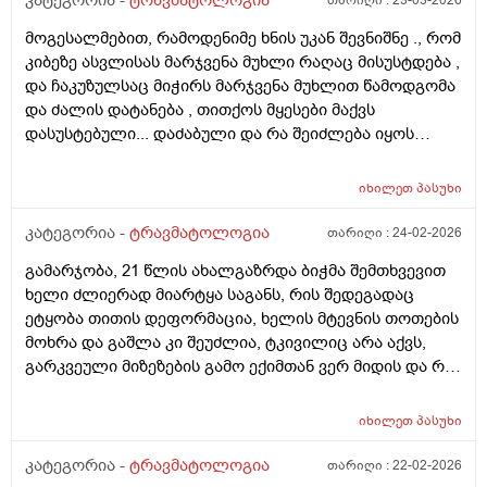
კატეგორია -
ტრავმატოლოგია
თარიღი :
23-03-2026
Momentebshi gushinac dzilshi shevxti da rom gamogvidza
მტკივა,მოღუნვისას ქვემოდან,თან ძალიან
metkina fexi da iseti grdznoba mqonda rom pexze racmaqvs
მოგესალმებით, რამოდენიმე ხნის უკან შევნიშნე ., რომ
მტკივა,როგორ მოვიქცე ან რამე ნემსი რომ მირჩიოთ
gadaxveuli ukan wavida titqoso aseve didxan ert adgilas ar
კიბეზე ასვლისას მარჯვენა მუხლი რაღაც მისუსტდება ,
ან რამე წამალი,ვერც ვაცდენ ვერამაირად რომ
shemidzlia wola da arc dgoma imotoro meoredgea daukve
და ჩაკუზულსაც მიჭირს მარჯვენა მუხლით წამოდგომა
ექიმთან მივიდე,ერთადერთი ვსვამ ბოსველიას,სამი
jdoma da calpexit siarulit yavarjnitac davigale ukve da
და ძალის დატანება , თითქოს მყესები მაქვს
ოთხი დღეა,მაგრქმ შედეგი არ მაქვს,რას მიეჩრვთ
sakmaod damglelloa da xshirad vdgebi da ro davdivar da an
დასუსტებული... დაძაბული და რა შეიძლება იყოს
როგორ მოვიქცე?ტკივილზე მიწევს მუშაობა ყველა
vwevar da vdgebi momentebshi pexi mitokavs da davijero
მიზეზი? რითი შეიძლება მდგომარეობის შემსუბუქება ?
დღე.
tabashiri momeshva? Tumomeshva ragato vgrdznob
ვგულისხმობ მაზებს? ასაკი 59 წელი, წონა 68კგ,
იხილეთ
პასუხი
mocheras ..
სიმაღლე დაახლ 1.66 ... მადლობა
კატეგორია -
ტრავმატოლოგია
თარიღი :
24-02-2026
გამარჯობა, 21 წლის ახალგაზრდა ბიჭმა შემთხვევით
ხელი ძლიერად მიარტყა საგანს, რის შედეგადაც
ეტყობა თითის დეფორმაცია, ხელის მტევნის თოთების
მოხრა და გაშლა კი შეუძლია, ტკივილიც არა აქვს,
გარკვეული მიზეზების გამო ექიმთან ვერ მიდის და რა
საშუალებას ურჩევთ, რა შეიძლება იყოს დაზიანება?
იხილეთ
პასუხი
კატეგორია -
ტრავმატოლოგია
თარიღი :
22-02-2026