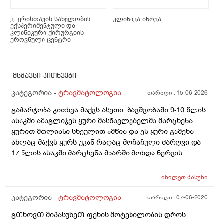
კ. ერისთავის სახელობის
კლინიკა ინოვა
ექსპერიმენტული და
კლინიკური ქირურგიის
ეროვნული ცენტრი
მსგავსი კითხვები
კატეგორია -
ტრავმატოლოგია
თარიღი :
15-06-2026
გამარჯობა კითხვა მაქვს ასეთი: ბავშვობაში 9-10 წლის
ასაკში ამაგლიჯეს ყური მასწავლებელმა მარცხენა
ყურით მთლიანი სხეულით ამწია და ეს ყური გამეხა
ახლაც მაქვს ყურს უკან რაღაც მოჩაჩული ძარღვი და
17 წლის ასაკში მარცხენა მხარში მოხდა ნერვის
კომპრესია ანუ ნერვი მოიჭყლიტა და კისერიც და
ზურგიც კისრის ქვედა მხარე ხშირად მტკივა კისრის
იხილეთ
პასუხი
მოტრიალებაც მარცხნივ ბოლომდე მიჭირს ვის უნდა
მივმართო პირველ რიგში ვიცი რომ ლაზერო თერაპია
კატეგორია -
ტრავმატოლოგია
თარიღი :
07-06-2026
არსებობს რომლის მეშვეობითაც კომპრესირებულ
გᲗხოვᲗ მიპასუხეᲗ ფეხის მოტეხილობის დროს
ნერვს ათავისუფლებენ და ამ ლაზერო თერაპიის