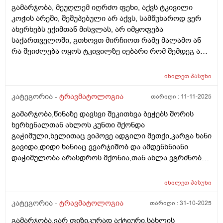
გამარჯობა, მეუღლემ იღრძო ფეხი, აქვს ტკივილი
კოჭის არეში, შეშუპებული არ აქვს, სამწუხაროდ ვერ
ახერხებს ექიმთან მისვლას, არ იმყოფება
საქართველოში, გთხოვთ მირჩიოთ რამე მალამო ან
რა შეიძლება ოყოს ტკივილზე იებარი რომ შემდეგ არ
მოყვეს გართულებები, ფეხი აქვს ნაოპერაციები
ვენების ოპერაცია აქვს გაკეთებული წინასწარ დიდი
იხილეთ
პასუხი
მადლობა
კატეგორია -
ტრავმატოლოგია
თარიღი :
11-11-2025
გამარჯობა,წინაზე დავსვი შეკითხვა ბეჭებს შორის
ხერხენალთან ახლოს კუნთი მქონდა
გაჭიმული,ხელითაც ვიპოვე ადგილი მეთქი,კარგა ხანი
გავიდა,დიდი ხანიაც ვვარჯიშობ და ამდენხნიანი
დაჭიმულობა არასდროს მქონია,თან ახლა ვგრძნობ
ხერხემლის ორივე მხარეს მტკივა კუნთები,აი კისრის
გაშეშება რომ იცი,კისრის კუნთიდან დაწყებული
იხილეთ
პასუხი
კუდუსუნის ძვლამდე მთლიანი კუნთი მტკივა
ხერხემლის გბერდით,იქედან აქედან,ცოტათი კისერიც
კატეგორია -
ტრავმატოლოგია
თარიღი :
31-10-2025
მაქვს გაშეშებული,რომ ვაბრუნებ მტკივა,პატარა
გამარჯობა,ვარ ფიზიკურად აქტიური,სახლის