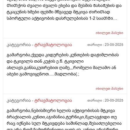
მიპასუხოთ, რა მინერალები და ვიტამინები არის
მალამო,არც კრეატინს ვსვამ,არც ვვარჯიშობ,როგორ
ᲗიᲗქოს Ძვალი Ძვალს ეხება და მესმის ᲭახაᲭუხის და
მნიშვნელოვანი ძვლის აღსადგენად? ასევე, რომელი
მოვიქცე?
ტკაცუნის ხმები ფეხში მწვავედ მტკივა ᲫირიᲗად
მიმართულების ექიმი ჩავრთოთ ამის
სპორტული აქტივობის დასრულებისას 1-2 სააᲗᲨი
გასაკონტროლებლად? მადლობა წინასწარ
მეწყება ტკივილი და გადაადგილებისას წვა მაქვს
ფეხში იᲨვიაᲗად მაწუხებს როცა არ ვარ ᲩარᲗული
იხილეთ
პასუხი
სპორტულ აქტივობაში,როდესაც ვიტვირᲗები ან
ფწხბურᲗს ვᲗამაᲨობ დასვენებულზე მეწყება
კატეგორია -
ტრავმატოლოგია
თარიღი :
23-05-2025
ტკივილი
გამარჯობა,ქვედა კიდურების კუნთების დაჭიმლობას
და ტკივილს თან კუჭის ე.წ. ტკივილი
ახლავს,განსაკუთრებით ღამე,,,რომელი მალამო ან
აბები გამოვიყენოთ.....მადლობა(.;
იხილეთ
პასუხი
კატეგორია -
ტრავმატოლოგია
თარიღი :
20-05-2025
გამარჯობა,ნებისმიერი ხელის აქტივობისას მტკივა
ბრაქიალის კუნთი,აჯიმანია,ტურნიკი,მკლავჭიდი თუ
რაც იქნება სულ მტკივდება საშინლად,შესაძლებელია
თუ არა რომ ჩამორჩენილი იყოს ეს კუნთი არასწორი