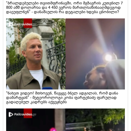
"ბრალდებულები თვითმფრინავში, ორი მგზავრის კუთვნილ 7
800 აშშ დოლარსა და 4 450 ევროს მართლსაწინააღმდეგოდ
დაეუფლნენ" - დანაშაულის რა დეტალები ხდება ცნობილი?
"ნახეთ ვიდეო! მთხოვენ, წავყვე ბნელ ადგილას, რომ დანა
დამარტყან" - მეტეოროლოგი კობა ფარტენაძე ფარულად
გადაღებულ კადრებს აქვეყნებს