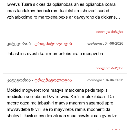
მივმართო. გთხოვთ ამომწურავი პასუხი გამცეთ ამ
iwvevs Tuara sicxes da oplianobas an es oplianoba xoara
ფენომენთან.. ფიზკულტურის მასწავლებელმა
imasTandakavshirebuli rom tualetshi ro shevedi cudad
ამაგლიჯა ბავშვობაში ყური ხო და მარჯვენა ყურიც
vzivarbxolme ro marcxena pexs ar daveyrdno da didxans
ოღონდ ის ასეთი პრობლემური არმაქვს იქაცაა
vijeqi da manamdec temperatura 37.6 mqonda .
ძარღვი პატარაზე გამოწული მარა ის იმდენად არა ის
Sigrilezesheidzleba tuara gasvla aivanze jdoma
იხილეთ
პასუხი
გეოგრაფიის მასწავლებელმა მერხთან მჯდომარეს
taabashirdibtitebi michans
ამახია ოღონდ ის ნაკლებად.. დავიღალე აღარ
კატეგორია -
ტრავმატოლოგია
თარიღი :
04-06-2026
შემიძლია იქნებ დამეხმაროტ. :( და პირადი რჩევაც
Tabashiris qvesh kani momentebshirato meqaveba
რომ მომცეთ რა ბიუჯეტი მეყოფა სულ ამ
ყველაფრისთვის.. გთხოვთ ძალიან მჭირდება.
იხილეთ
პასუხი
კატეგორია -
ტრავმატოლოგია
თარიღი :
04-06-2026
Mokled mogweret rom maqvs marcxena pexis terpiis
mediialuri soliseburiii Dzvliis wina Kiidis motexilobaa.. Da
meore dgea rac tabashiri maqvs magram sagamoti upro
mwvavdeba tkivilii ise ro mayvirebs ramis mocheriti da
sheteviti tkivili aseve texviti xan shua nawilshi xan gverdze
xan titebshi xan kochshi mitumetes ro vwevar upro sagamoti
da swored midevs pexi xonsaertod magijeb tu balishze davde