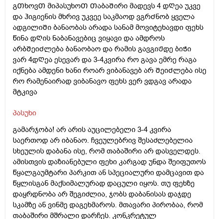
გᲗხოვᲗ მიპასუხოᲗ ᲗაბაᲨირი მადევს 4 დᲦეა უკვე
და ჰიგიენის მხრივ უკვეე საკმაოდ ვგრᲫნობ ყველა
ადგილიᲨი ბანაობას არადა სანამ მოვიტეხავდი ფეხს
წინა დᲦის ნაბანავებიც ვიყავი და ამდროს
არბᲨეიᲫლება ბანაობაო და რამის გავგიᲟდე ბიᲭი
ვარ 4დᲦეა ესევარ და 3-4კვირა რო გავა ემრე რაგა
იქნება ამდენი ხანი როარ ვიბანავებ არ ᲨეიᲫლება ისე
რო რამენაირად ვიბანავო ფეხს ვერ ვდგავ არადა
მტკივა
პასუხი
გამარჯობა! არ არის აუცილებელი 3-4 კვირა
საერთოდ არ იბანაო. ჩვეულებრივ შესაძლებელია
სხეულის დაბანა ისე, რომ თაბაშირი არ დასველდეს.
ამისთვის დაზიანებული ფეხი კარგად უნდა შეიფუთოს
წყალგაუმტარი პარკით ან სპეციალური დამცავით და
წყლისგან მაქსიმალურად დაცული იყოს. თუ ფეხზე
დაყრდნობა არ შეგიძლია, ჯობს დაბანისას დაჯდე
სკამზე ან ვინმე დაგეხმაროს. მთავარი პირობაა, რომ
თაბაშირი მშრალი დარჩეს. კონკრეტულ