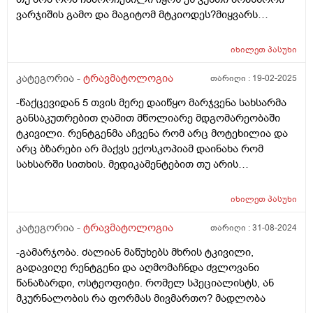
ვარჯიშის გამო და მაგიტომ მტკიოდეს?მიყვარს
მკლავჭიდი,დავისვენებ ერთ ორ კვირას ხელს
გადავწევ ძაან მაგარ ჯანზეც ვარ,მაგრამ ორი სამი
იხილეთ
პასუხი
გადაწევისმერე მაქვს საშინელი ტკივილი,თან ვერც
მალე ვიღდგენ,რა შემიძლია ან აღდგენისთვის ან
კატეგორია -
ტრავმატოლოგია
თარიღი :
19-02-2025
მორჩენისთვის რომ გავაკეთო?რამე სპორტულ
-წაქცევიდან 5 თვის მერე დაიწყო მარჯვენა სახსარმა
დანამატებსაც ხომარ მირჩევდით?
განსაკუთრებით ღამით მწოლიარე მდგომარეობაში
ტკივილი. რენტგენმა აჩვენა რომ არც მოტეხილია და
არც ბზარები არ მაქვს ექოსკოპიამ დაინახა რომ
სახსარში სითხის. მედიკამენტებით თუ არის
შესაძლებელი ამ სითხის გაწოვა? ან რა საშუალებებით
ხდება მკურნალობა?
იხილეთ
პასუხი
კატეგორია -
ტრავმატოლოგია
თარიღი :
31-08-2024
-გამარჯობა. ძალიან მაწუხებს მხრის ტკივილი,
გადავიღე რენტგენი და აღმომაჩნდა ძვლოვანი
წანაზარდი, ოსტეოფიტი. რომელ სპეციალისტს, ან
მკურნალობის რა ფორმას მივმართო? მადლობა