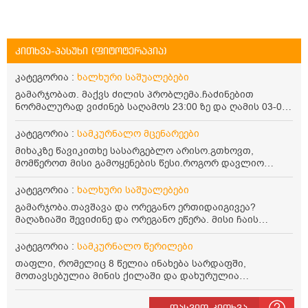
კითხვა-პასუხი (ფიტოტერაპია)
კატეგორია :
ხალხური საშუალებები
გამარჯობათ. მაქვს ძილის პრობლემა.ჩაძინებით
ნორმალურად ვიძინებ საღამოს 23:00 ზე და ღამის 03-00
ან 04:00 საათზე მეღვიძება და მერე ვერ ვიძინებ
ვერაფრით.რამე ხალხური საშუალება თუ არის ამ
კატეგორია :
სამკურნალო მცენარეები
პრობლემის მოსაგვარებლად
მიხაკზე წავიკითხე სასარგებლო არისო.გთხოვთ,
მომწეროთ მისი გამოყენების წესი.როგორ დავლიო
მიხაკის ჩაი. ასევე მაინტერესებს ლეიკოციტები მაქვს
ოდნავ დაბალი და წავიკითხე ლეიკოციტების დონეს
კატეგორია :
ხალხური საშუალებები
მაღლა წევსო და ასეა?
გამარჯობა.თავშავა და ორეგანო ერთიდაიგივეა?
მაღაზიაში შევიძინე და ორეგანო ეწერა. მისი ჩაის
დალევის წესი მაინტერესებს.რისთვის არის კარგი?
წავიკითხე რომ: 1 ჭიქა თბილ წყალში ჩავყაროთ 1 ჩაის
კატეგორია :
სამკურნალო წერილები
კოვზი დაქუცმაცებული და გამხმარი ორეგანო და
თაფლი, რომელიც 8 წელია ინახება სარდაფში,
გავაჩეროთ 10-15 წუთი, მივიღოთო ჭამიდან 1-2 საათში.
მოთავსებულია მინის ქილაში და დახურულია
მიზანი: ანტიოქსიდანტური და ანთების საწინააღმდეგო
პლასტმასის სახურავით. ექნება თუ არა შენარჩუნებული
თვისება. სწორია ეს ინფორმაცია? უკუჩვენება რა აქვს
სასარგებლო თვისებები და შეიძლება თუ არა მისი
და ბრონქულ ასთმას თუ შველის ორეგანოს ჩაი?