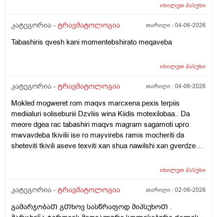
ძარღვი პატარაზე გამოწული მარა ის იმდენად არა ის
Sigrilezesheidzleba tuara gasvla aivanze jdoma
იხილეთ
პასუხი
გეოგრაფიის მასწავლებელმა მერხთან მჯდომარეს
taabashirdibtitebi michans
ამახია ოღონდ ის ნაკლებად.. დავიღალე აღარ
კატეგორია -
ტრავმატოლოგია
თარიღი :
04-06-2026
შემიძლია იქნებ დამეხმაროტ. :( და პირადი რჩევაც
Tabashiris qvesh kani momentebshirato meqaveba
რომ მომცეთ რა ბიუჯეტი მეყოფა სულ ამ
ყველაფრისთვის.. გთხოვთ ძალიან მჭირდება.
იხილეთ
პასუხი
კატეგორია -
ტრავმატოლოგია
თარიღი :
04-06-2026
Mokled mogweret rom maqvs marcxena pexis terpiis
mediialuri soliseburiii Dzvliis wina Kiidis motexilobaa.. Da
meore dgea rac tabashiri maqvs magram sagamoti upro
mwvavdeba tkivilii ise ro mayvirebs ramis mocheriti da
sheteviti tkivili aseve texviti xan shua nawilshi xan gverdze
xan titebshi xan kochshi mitumetes ro vwevar upro sagamoti
da swored midevs pexi xonsaertod magijeb tu balishze davde
იხილეთ
პასუხი
pexi xo es shua nawilis odnavukan mteli tabashiri upro
machers vgrdznob da titqos im shua nawilshi sxva adgilebshi
კატეგორია -
ტრავმატოლოგია
თარიღი :
02-06-2026
xo vxedav ro tabashiri madevs im shua nawilshi ro videb xels
გამარჯობაᲗ გᲗხოვ სასწრაფოდ მიპსუხოᲗ .
ara gamagrebuli araperi davijero ukan avida tabashiri? Da ro