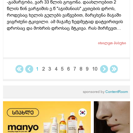
-გამარჯობა, ვარ 33 წლის გოგონა. დაახლოებით 2
წლის წინ ვარჯიშის ე.წ "აჯიმანიას" კეთების დროს,
როდესაც ხელის გულებს ვაწვებით, მარცხენა მაჯაში
ვიგრძენი ტკივილი. ამ მაჯაზე ზედმეტად დატვირთვის
დროსაც და მოხრის დროსაც მტკივა. რას მირჩევთ
როგორ მოვიქცე, შეძლებოდა დამეზიანებინა და
სერიოზული ტრავმა მიმეღო? რა კვლევებია საჭირო?
იხილეთ
პასუხი
1
2
3
4
5
6
7
8
9
10
sponsored by
ContentRoom