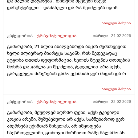
და ძალის დატანება , თითქოს მყესები მაქვს
ოთხი დღეა,მაგრქმ შედეგი არ მაქვს,რას მიეჩრვთ
sakmaod damglelloa da xshirad vdgebi da ro davdivar da an
დასუსტებული... დაძაბული და რა შეიძლება იყოს
როგორ მოვიქცე?ტკივილზე მიწევს მუშაობა ყველა
vwevar da vdgebi momentebshi pexi mitokavs da davijero
მიზეზი? რითი შეიძლება მდგომარეობის შემსუბუქება ?
დღე.
tabashiri momeshva? Tumomeshva ragato vgrdznob
ვგულისხმობ მაზებს? ასაკი 59 წელი, წონა 68კგ,
იხილეთ
პასუხი
mocheras ..
სიმაღლე დაახლ 1.66 ... მადლობა
კატეგორია -
ტრავმატოლოგია
თარიღი :
24-02-2026
გამარჯობა, 21 წლის ახალგაზრდა ბიჭმა შემთხვევით
ხელი ძლიერად მიარტყა საგანს, რის შედეგადაც
ეტყობა თითის დეფორმაცია, ხელის მტევნის თოთების
მოხრა და გაშლა კი შეუძლია, ტკივილიც არა აქვს,
გარკვეული მიზეზების გამო ექიმთან ვერ მიდის და რა
საშუალებას ურჩევთ, რა შეიძლება იყოს დაზიანება?
იხილეთ
პასუხი
კატეგორია -
ტრავმატოლოგია
თარიღი :
22-02-2026
გამარჯობა, მეუღლემ იღრძო ფეხი, აქვს ტკივილი
კოჭის არეში, შეშუპებული არ აქვს, სამწუხაროდ ვერ
ახერხებს ექიმთან მისვლას, არ იმყოფება
საქართველოში, გთხოვთ მირჩიოთ რამე მალამო ან