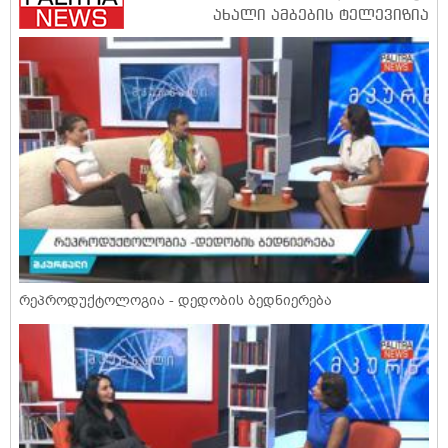
რეპროდუქტოლოგია - დედობის ბედნიერება