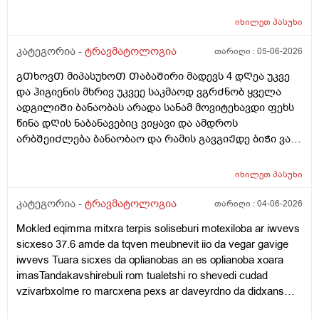
გარეᲗ ცოტა გავისეირნო არ ᲨეიᲫლება?
არასწორად განვითარებულიყო ლაღი ბავშვი ვიყავი
და იმის მერე ახლა მითუმეტეს სულ მძიმე ხასიათი
იხილეთ
პასუხი
მაქვს ჩემ თავსაც ვეღარ ვცნობ შეცვლილივარ
კატეგორია -
ტრავმატოლოგია
თარიღი :
05-06-2026
ასევთქვათ შინაგანად მკვდარი ვარ რას მირჩევთ
როგორ მოვიქცე რომ ეს ყველაფერი გამოვასწორო
გᲗხოვᲗ მიპასუხოᲗ ᲗაბაᲨირი მადევს 4 დᲦეა უკვე
რომ დავუბრუნდე ნორმალურ ცხოვრებას ყურიც
და ჰიგიენის მხრივ უკვეე საკმაოდ ვგრᲫნობ ყველა
მეძაბება ხოლმე და ეს ძარრვიც მეჭიმება და ყრუდ
ადგილიᲨი ბანაობას არადა სანამ მოვიტეხავდი ფეხს
მტკივა ხან თავიც ამტკივდება ხოლმე და ჟრუანტელს
წინა დᲦის ნაბანავებიც ვიყავი და ამდროს
ვგრძნობ თავის არეში და მარცხხენა ლოყის არეში
არბᲨეიᲫლება ბანაობაო და რამის გავგიᲟდე ბიᲭი ვარ
პირველ რიგში ნერვის ამბავის მოგვარება მინდა
4დᲦეა ესევარ და 3-4კვირა რო გავა ემრე რაგა იქნება
იმიტომ რომ ძალიან ხელს მიშლის და შესაძლოა
ამდენი ხანი როარ ვიბანავებ არ ᲨეიᲫლება ისე რო
იხილეთ
პასუხი
ძვლებიც ცუდად განვითარებულიყო? გადაღება
რამენაირად ვიბანავო ფეხს ვერ ვდგავ არადა მტკივა
დამჭირდება? და რისი და რისი გადაღება
კატეგორია -
ტრავმატოლოგია
თარიღი :
04-06-2026
დამჭირდება ცხვირიც ჩამომეზარდა და ჩემი თავი
საერთოდ აღარ მომწონს და რა თანხებთან იქნება ეს
Mokled eqimma mitxra terpis soliseburi motexiloba ar iwvevs
ყველაფერი დაახლოებით დაკავშირებული.ვის
sicxeso 37.6 amde da tqven meubnevit iio da vegar gavige
მივმართო. გთხოვთ ამომწურავი პასუხი გამცეთ ამ
iwvevs Tuara sicxes da oplianobas an es oplianoba xoara
ფენომენთან.. ფიზკულტურის მასწავლებელმა
imasTandakavshirebuli rom tualetshi ro shevedi cudad
ამაგლიჯა ბავშვობაში ყური ხო და მარჯვენა ყურიც
vzivarbxolme ro marcxena pexs ar daveyrdno da didxans
ოღონდ ის ასეთი პრობლემური არმაქვს იქაცაა
vijeqi da manamdec temperatura 37.6 mqonda .