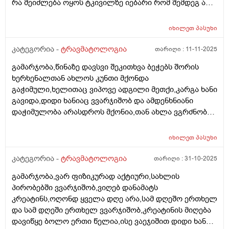
რა შეიძლება ოყოს ტკივილზე იებარი რომ შემდეგ არ
მოყვეს გართულებები, ფეხი აქვს ნაოპერაციები
ვენების ოპერაცია აქვს გაკეთებული წინასწარ დიდი
იხილეთ
პასუხი
მადლობა
კატეგორია -
ტრავმატოლოგია
თარიღი :
11-11-2025
გამარჯობა,წინაზე დავსვი შეკითხვა ბეჭებს შორის
ხერხენალთან ახლოს კუნთი მქონდა
გაჭიმული,ხელითაც ვიპოვე ადგილი მეთქი,კარგა ხანი
გავიდა,დიდი ხანიაც ვვარჯიშობ და ამდენხნიანი
დაჭიმულობა არასდროს მქონია,თან ახლა ვგრძნობ
ხერხემლის ორივე მხარეს მტკივა კუნთები,აი კისრის
გაშეშება რომ იცი,კისრის კუნთიდან დაწყებული
იხილეთ
პასუხი
კუდუსუნის ძვლამდე მთლიანი კუნთი მტკივა
ხერხემლის გბერდით,იქედან აქედან,ცოტათი კისერიც
კატეგორია -
ტრავმატოლოგია
თარიღი :
31-10-2025
მაქვს გაშეშებული,რომ ვაბრუნებ მტკივა,პატარა
გამარჯობა,ვარ ფიზიკურად აქტიური,სახლის
რაეაცაზეც მეჭიმება კუნთი,ნებიმიერ ადგილას,არადა
პირობებში ვვარჯიშობ,ვიღებ დანამატს
ვვარჯიშობდი სულ,კრეატინს კოლაგენს ვსვამდი,კაი
კრეატინს,ოღონდ ყველა დღე არა,სამ დღეშო ერთხელ
ფორმაში ვიყავი და ახლა თითქოს რესურსი მაქვს
და სამ დღეში ერთხელ ვვარჯიშობ,კრეატინის მიღება
ამოწურულიო პატარა რაღაცაზრც კუნთი
დავიწყე ბოლო ერთი წელია,ისე ვაეჯიშით დიდი ხანია
მიზიანდება,რამ შეიძლება გამოიწვიოს ასეთი რამ?ასე