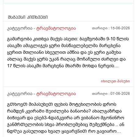
მსგავსი კითხვები
კატეგორია -
ტრავმატოლოგია
თარიღი :
15-06-2026
გამარჯობა კითხვა მაქვს ასეთი: ბავშვობაში 9-10 წლის
ასაკში ამაგლიჯეს ყური მასწავლებელმა მარცხენა
ყურით მთლიანი სხეულით ამწია და ეს ყური გამეხა
ახლაც მაქვს ყურს უკან რაღაც მოჩაჩული ძარღვი და
17 წლის ასაკში მარცხენა მხარში მოხდა ნერვის
კომპრესია ანუ ნერვი მოიჭყლიტა და კისერიც და
ზურგიც კისრის ქვედა მხარე ხშირად მტკივა კისრის
იხილეთ
პასუხი
მოტრიალებაც მარცხნივ ბოლომდე მიჭირს ვის უნდა
მივმართო პირველ რიგში ვიცი რომ ლაზერო თერაპია
კატეგორია -
ტრავმატოლოგია
თარიღი :
07-06-2026
არსებობს რომლის მეშვეობითაც კომპრესირებულ
გᲗხოვᲗ მიპასუხეᲗ ფეხის მოტეხილობის დროს
ნერვს ათავისუფლებენ და ამ ლაზერო თერაპიის
რამდენ კვირაᲨი ᲨეიᲫლება ბანაობა? ახალგაზრდა
გარდა დამჭირდება თუ არა ყურის ოპერაციაც რომ ეს
ბიᲭივარ და ესებ3-4და5კვირა არ ვიბანაო მგონინრო
ნერვი მეორედ აღარ მომყვეს და ახლა ვარ 26 წლის
ჯანმრᲗელობის სხვა პრობლემებიც Შემექმნება .. ან
და თუ არის შანსი იმის მერე რაც ყური ამაგლიჯეს
6დᲦეა გასულიდა ხვალ ყავარჯნიᲗ რო გავიარო
ხერხემალზე ან სადმე რამე არასრულად ან