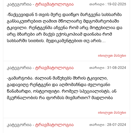
მალე ვიღდგენ,რა შემიძლია ან აღდგენისთვის ან
კატეგორია -
ტრავმატოლოგია
თარიღი :
19-02-2025
მორჩენისთვის რომ გავაკეთო?რამე სპორტულ
-წაქცევიდან 5 თვის მერე დაიწყო მარჯვენა სახსარმა
დანამატებსაც ხომარ მირჩევდით?
განსაკუთრებით ღამით მწოლიარე მდგომარეობაში
ტკივილი. რენტგენმა აჩვენა რომ არც მოტეხილია და
არც ბზარები არ მაქვს ექოსკოპიამ დაინახა რომ
სახსარში სითხის. მედიკამენტებით თუ არის
შესაძლებელი ამ სითხის გაწოვა? ან რა საშუალებებით
ხდება მკურნალობა?
იხილეთ
პასუხი
კატეგორია -
ტრავმატოლოგია
თარიღი :
31-08-2024
-გამარჯობა. ძალიან მაწუხებს მხრის ტკივილი,
გადავიღე რენტგენი და აღმომაჩნდა ძვლოვანი
წანაზარდი, ოსტეოფიტი. რომელ სპეციალისტს, ან
მკურნალობის რა ფორმას მივმართო? მადლობა
იხილეთ
პასუხი
კატეგორია -
ტრავმატოლოგია
თარიღი :
28-07-2024