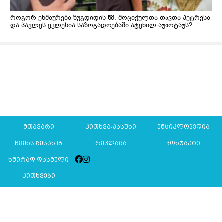
როგორ ეხმაურება ზუგდიდის წმ. მოციქულთა თავთა პეტრესა
და პავლეს ეკლესია საზოგადოებაში ატეხილ აჟიოტაჟს?
მთავარი
კითხვა-პასუხი
ენციკლოპედია
ჩვენს შესახებ
რეკლამა
კონტაქტი
ხშირად დასმული
კითხვები
Mkurnali.ge © 2016 ყველა უფლება დაცულია
მასალების გადაბეჭდვა/რეპროდუცირება აკრძალულია,
იხილეთ
მასალის გამოყენების პირობები