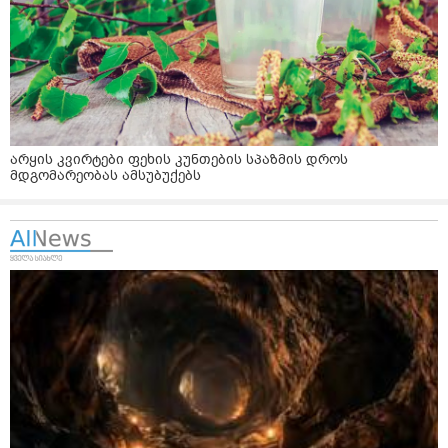
არყის კვირტები ფეხის კუნთების სპაზმის დროს
მდგომარეობას ამსუბუქებს