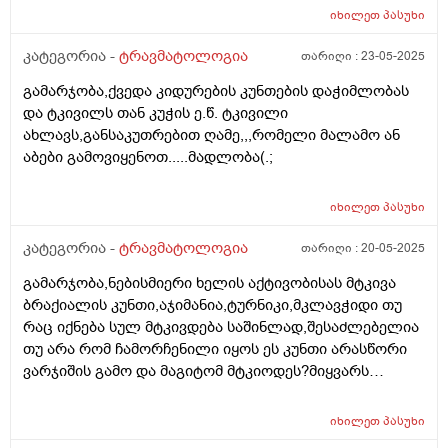
ფეხში იᲨვიაᲗად მაწუხებს როცა არ ვარ ᲩარᲗული
იხილეთ
პასუხი
სპორტულ აქტივობაში,როდესაც ვიტვირᲗები ან
ფწხბურᲗს ვᲗამაᲨობ დასვენებულზე მეწყება
კატეგორია -
ტრავმატოლოგია
თარიღი :
23-05-2025
ტკივილი
გამარჯობა,ქვედა კიდურების კუნთების დაჭიმლობას
და ტკივილს თან კუჭის ე.წ. ტკივილი
ახლავს,განსაკუთრებით ღამე,,,რომელი მალამო ან
აბები გამოვიყენოთ.....მადლობა(.;
იხილეთ
პასუხი
კატეგორია -
ტრავმატოლოგია
თარიღი :
20-05-2025
გამარჯობა,ნებისმიერი ხელის აქტივობისას მტკივა
ბრაქიალის კუნთი,აჯიმანია,ტურნიკი,მკლავჭიდი თუ
რაც იქნება სულ მტკივდება საშინლად,შესაძლებელია
თუ არა რომ ჩამორჩენილი იყოს ეს კუნთი არასწორი
ვარჯიშის გამო და მაგიტომ მტკიოდეს?მიყვარს
მკლავჭიდი,დავისვენებ ერთ ორ კვირას ხელს
გადავწევ ძაან მაგარ ჯანზეც ვარ,მაგრამ ორი სამი
იხილეთ
პასუხი
გადაწევისმერე მაქვს საშინელი ტკივილი,თან ვერც