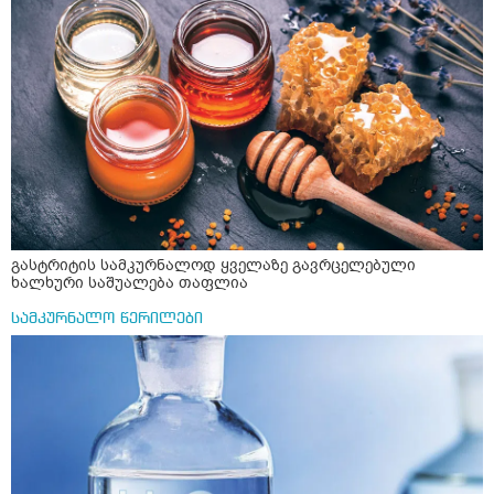
მაინტერესებს რძესთან ერთად მიღება: რძეში ჩავყარო
ერთი სუფრის კოვზის მეოთხედი ფხვნილი კურკუმა და
ჩავყარო ცოტა შავი პილპილი და ავადუღო თუ ჯერ რძე
ავადუღო, ცოტა გათბეს და მერე ჩავყარო კურკუმა? და
საღამოს ვახშამზე რომ მივიღო თუ შეიძლება? P.S მიზანი
არის ანთების საწინააღმდეგო,ანტიოქსიდანტური და
დამამშვიდებელი( მშვიდი ძილისთვის)
გასტრიტის სამკურნალოდ ყველაზე გავრცელებული
ხალხური საშუალება თაფლია
სამკურნალო წერილები