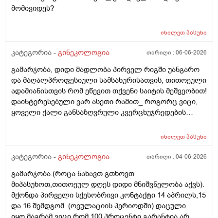
უნდაცკვების სახით რომ ვმართო ციკლის დღეები?
მომივიდეს?
იხილეთ
პასუხი
კატეგორია -
გინეკოლოგია
თარიღი :
06-06-2026
გამარჯობა, დიდი მადლობა პირველ რიგში უანგარო
და მაღალპროფესიული სამსახურისათვის, თითოეული
ადამიანისთვის რომ ეწევით თქვენი საიტის მეშვეობით!
დაინტერესებული ვარ ასეთი რამით_ როგორც ვიცი,
ყოველი ქალი განსაზღვრული კვერცხუჯრედების
რაოდენობით/რიცხვით იბადება. ანუ, გამოდის,
თითოელისთვის, ეს რიცხვი ინდივიდუალურია? რაზეა
იხილეთ
პასუხი
ეს დამოკიდებული?_მისი ჯანმრთელობის
(ჩვილობიდან) რომელ პროცესებზე? ქალის
კატეგორია -
გინეკოლოგია
თარიღი :
04-06-2026
ორგანიზმის/ჯანმრთელობის რომელ თავისებურებებზე
გამარჯობა.(როცა ნახავთ გთხოვთ
რომ დავუშვათ, ზოგიერთ ქალბატონს მეტი
მიპასუხოთ,თითოეულ დღეს დიდი მნიშვნელობა აქვს).
რაოდენობა აქვთ მათ ორგანიზმში
მქონდა პირველი სქესობრივი კონტაქტი 14 აპრილს,15
კვერცხუჯრედებისა, დაბადების პროცესიდან და ზოგს
და 16 შემდგომ. (ოვულაციის პერიოდში) დაცული
კი მცირე? მადლობთ!
იყო,მაგრამ ვიცი რომ 100 პროცენტი გარანტია არ