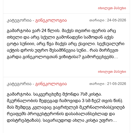
ჰორმონჩანაცვლებითი თერაპია (სიცოცხლის
იხილეთ
პასუხი
ბოლომდე) რადგან ქალს გულსისხლძარღვთა
დაავადებებსა და ალცჰაიმერის რისკს უმცირებს და
კატეგორია -
გინეკოლოგია
თარიღი :
24-05-2026
ზოგი სპეციალისტი კი ამტკიცებს რომ ეს ქალში
გამარჯობა ვარ 24 წლის. მაქვს თეთრი ფერის არც
სიმსივნურ პროცესებს უწყობს ხელს (საშვილოსნო,
თხელი და არც სქელი გამონადენი საშოდან აქვს
საკვერცხეები და უპირველესად, მკერდი). თუ
ცოტა სუნიიი, არც წვა მაქვს არც ქავილი. სექსუალური
შეიძლება, მითხრათ_დიდი მადლობა
აქტის დროს უფრო შესამჩნევია სუნი.. რას მირჩევთ
გულისხმიერებისთვის!
გარდა გინეკოლოგთან ვიზიტისა? გამორეცხვებს
სანთლებს რა შეიძლება გავიკეთო? და კიდევ
მაინტერესებს პირიდან ამომდის რაღაცნაირი სუნი
იხილეთ
პასუხი
თითქოს და კუჭიდან ამოდის ეს რისი ბრალი შეიძლება
იყოს?
კატეგორია -
გინეკოლოგია
თარიღი :
21-05-2026
გამარჯობა. საკვერცხეზე მქონდა 7სმ კისტა.
მკურნალობის შედეგად ჩამოვიდა 3 სმ-ზე(2 თვის წინ).
მას შემდეგ კვლავაც ვაგრძელებ მკურნალობას(ვიღებ
რეაფემს პროგესტერონის დასაბალანსებლად და
დისტრეპტაზას). სავარაუდოდ ახლა კისტა უფრო
შემცირებული უნდა იყოს. (2 კვირაში მაქვს ექიმთან