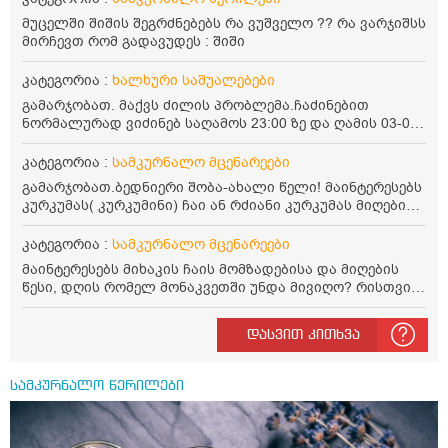
მუცელში შიშის შეგრძნებებს რა ვუშველო ?? რა ვარჯიშსს
მირჩევთ რომ გადავუდეს : შიში
კატეგორია :
ხალხური საშუალებები
გამარჯობათ. მაქვს ძილის პრობლემა.ჩაძინებით
ნორმალურად ვიძინებ საღამოს 23:00 ზე და ღამის 03-00
ან 04:00 საათზე მეღვიძება და მერე ვერ ვიძინებ
ვერაფრით.რამე ხალხური საშუალება თუ არის ამ
კატეგორია :
სამკურნალო მცენარეები
პრობლემის მოსაგვარებლად
გამარჯობათ.ბედნიერი შობა-ახალი წელი! მაინტერესებს
კურკუმას( კურკუმინი) ჩაი ან რძიანი კურკუმას მიღების
წესი. მაინტერესებდა და წავიკითხე ასეთი ინფორმაცია:
კურკუმას გააჩნია ანთების საწინააღმდეგო,
კატეგორია :
სამკურნალო მცენარეები
დამამშვიდებელი და ანტიოქსიდანტური თვისებები.ის
მაინტერესებს მიხაკის ჩაის მომზადებისა და მიღების
უნდა მივიღოთო ცხიმთან და შავ პილპილთან ერთად
წესი, დღის რომელ მონაკვეთში უნდა მივიღო? რისთვის
ეფექტურობის მიზნით. 1) პირველი ვარიანტი არის ჩაი:
არის სასარგებლო და უკუჩვენება თუ აქვს
როგორ მივიღო კურკუმას ჩაი? უზმოზე,ჭამამდე თუ ჭამის
შემდეგ? თბილი წყალი უნდა დავასხათ თუ მდუღარე?
დასვით კითხვა
წავიკითხე რომ კურკუმას თუ დავასხამთ მდუღარე
წყალს, ის დაკარგავსო სასარგებლო თვისებებს, ასევე
წავიკითხე რომ თუ არ ადუღდა კურკუმა წყალში, მაშინ
სამკურნალო წერილები
შეიცავო დიდი ოდენობით ოქსალატებს და თირკმელში
გააჩენსო კენჭებს. ზუსტად ვერ გავიგე როგორ
მოვამზადო უსაფრთხოდ. 2) მეორე ვარიანტი