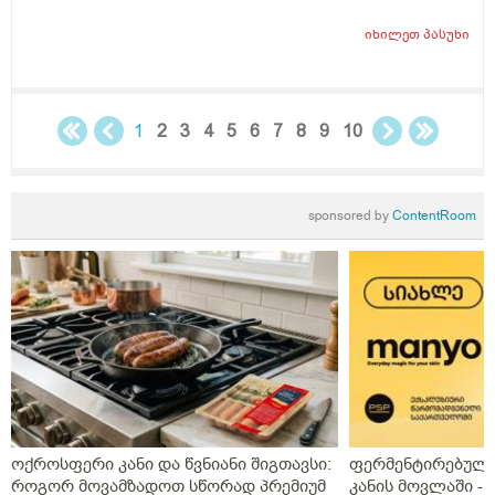
ჰქონდა წამლის დალევას აზრი?ამასთან შერეულ
კვებაზე მყავს ბავშვი ხშირდ ვერ ვთავაზობ და იქნებ
იხილეთ
პასუხი
ძუძუთი კვებაც დაეხმაროს არ ჩასახვას.მადლობა.
1
2
3
4
5
6
7
8
9
10
sponsored by
ContentRoom
ოქროსფერი კანი და წვნიანი შიგთავსი:
ფერმენტირებული
როგორ მოვამზადოთ სწორად პრემიუმ
კანის მოვლაში -