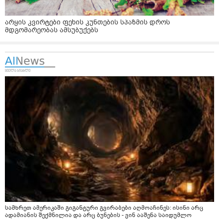
არყის კვირტები ფეხის კუნთების სპაზმის დროს
მდგომარეობას ამსუბუქებს
სამხრეთ ამერიკაში გიგანტური გვირაბები აღმოაჩინეს: ისინი არც
ადამიანის შექმნილია და არც ბუნების - ვინ ააშენა საიდუმლო