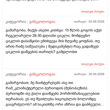
არსებობს. მენსტრუაცია(ყოველ შემთხვევაში მე ასე
ვფოქრობ რადგანაც Implantation bleeding არსებობს და
იხილეთ
პასუხი
არ მინდა ავირიო) მქონდა 24 რიცხვში,როგორც
ჩვეულებრივ 3-4 დღე,მაგრამ ადრე
კატეგორია -
გინეკოლოგია
თარიღი :
02-06-2026
მომივიდა,ველოდებოდი 1 კვირის ან 10 დღის მერე.
გამარჯობა, მაქვს ასეთი კითხვა: 15 წლის გოგოს აქვს
მალევე ვირუსი შემხვდა,სიცხე,გულისრევის
რეგულარული 28-30 დღიანი ციკლი, მომდევნო
შეგრძნებაც მქონდა. მალევე გავიკეთე
ციკლის დასაწყისი ემთხვევა მის ზღვაზე ყოფნას, თუ
ტესტი,უარყოფითი იყო. ეგ უცნაური შეგრძნება
არის რამე საშუალება ( მედიკამენტი) რაც გადაწევს
რამოდენიმე დღე მქონდა. ახლა მენტრუაციას
ციკლის დაწყების თარიღს? გამდლობთ
ველოდები,მაგრამ არ მომივიდა,შუალედი 28-32 დღე
მაქვს ხოლმე და ახლა გადაცდენაა. (მოგზაურობა
მოქმედებსო,2 კვირის წინ სხვა ქალაქში გავემგვაზრე
იხილეთ
პასუხი
და იქ ვარ 10 საათის სავალი), 3 დღის წინ ტესტი
კატეგორია -
გინეკოლოგია
თარიღი :
30-05-2026
გავიკეთე ისევ უარყოფითია. შემდეგი 1 კვირის
განმავლობაში ვერ ვახერხებ მისვლას ექიმთან. არის
გამარჯობათ, მე მაინტერესებს ასე თი
რაიმე შანსი ფეხმძიმობის? აზრი აქვს განმეორებით
რამ_კლიმაქტერული პერიოდის (მენოპაუზის)
ტესტს? მენტრუაცია რეგულარული მქონდა ხოლმე28-
პერიოდში თუ ქალი დაიწყებს ჰორმონჩანაცვლებით
30 დღე შუალედი.
თერაპიას, ეს თუ შეიძლება სიცოცხლის ბოლომდე
გააგრძელოს? ამ საკითხზე ორი აზრია და დაბნეული
ვარ_ზოგი სპეციალისტი ამბობს რომ უმჯობესია