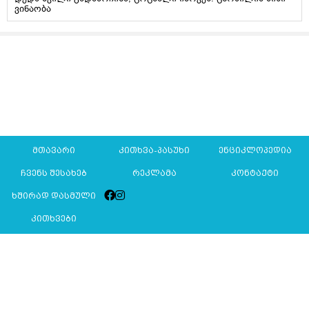
ვინაობა
მთავარი
კითხვა-პასუხი
ენციკლოპედია
ჩვენს შესახებ
რეკლამა
კონტაქტი
ხშირად დასმული
კითხვები
Mkurnali.ge © 2016 ყველა უფლება დაცულია
მასალების გადაბეჭდვა/რეპროდუცირება აკრძალულია,
იხილეთ
მასალის გამოყენების პირობები