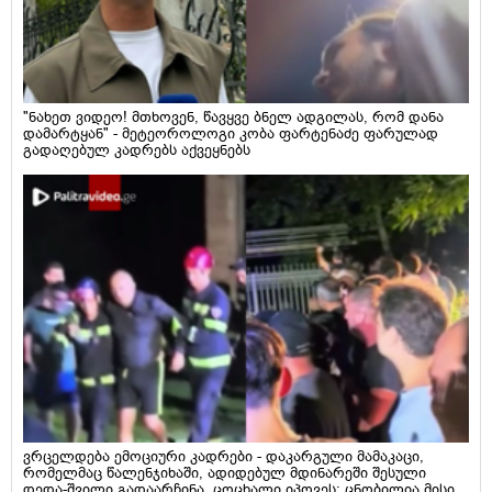
"ნახეთ ვიდეო! მთხოვენ, წავყვე ბნელ ადგილას, რომ დანა
დამარტყან" - მეტეოროლოგი კობა ფარტენაძე ფარულად
გადაღებულ კადრებს აქვეყნებს
ვრცელდება ემოციური კადრები - დაკარგული მამაკაცი,
რომელმაც წალენჯიხაში, ადიდებულ მდინარეში შესული
დედა-შვილი გადაარჩინა, ცოცხალი იპოვეს: ცნობილია მისი