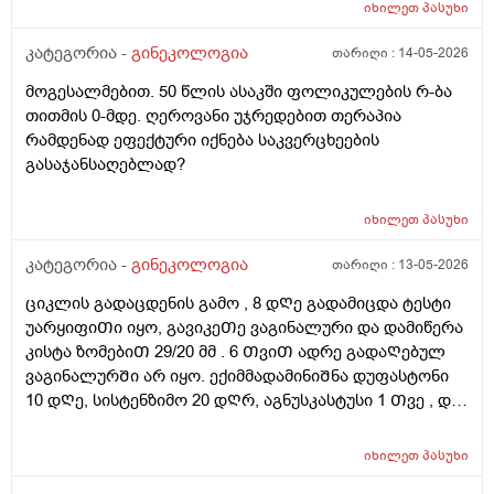
ვიზიტი) მსურს აპარატული მასაჟის - ენდოსფერო
იხილეთ
პასუხი
თერაპიის ჩატარება, რომელიც მთელ სხეულზე
კეთდება და ვიბრაციის მეშვეობით აუმჯობესებს
კატეგორია -
გინეკოლოგია
თარიღი :
14-05-2026
სისხლის მიმოქცევასა და ლიმფოდრენაჟს.
მოგესალმებით. 50 წლის ასაკში ფოლიკულების რ-ბა
მაინტერესებს, მუცლის არეზე დასაშვებია ეს
თითმის 0-მდე. ღეროვანი უჯრედებით თერაპია
პროცედურა?
რამდენად ეფექტური იქნება საკვერცხეების
გასაჯანსაღებლად?
იხილეთ
პასუხი
კატეგორია -
გინეკოლოგია
თარიღი :
13-05-2026
ციკლის გადაცდენის გამო , 8 დᲦე გადამიცდა ტესტი
უარყიფიᲗი იყო, გავიკეᲗე ვაგინალური და დამიწერა
კისტა ზომებიᲗ 29/20 მმ . 6 ᲗვიᲗ ადრე გადაᲦებულ
ვაგინალურᲨი არ იყო. ექიმმადამინიᲨნა დუფასტონი
10 დᲦე, სისტენზიმო 20 დᲦრ, აგნუსკასტუსი 1 Თვე , და
ციკლის მერე გაფამოწმება ეხოზე.
რამდენადსაყურადᲦებოა და Თუ დაეხმარება ეს
იხილეთ
პასუხი
წამლევი გაწოვაᲨი. Თუსხვა ექიმს მივმარᲗო?