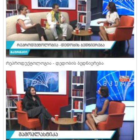
რეპროდუქტოლოგია - დედობის ბედნიერება