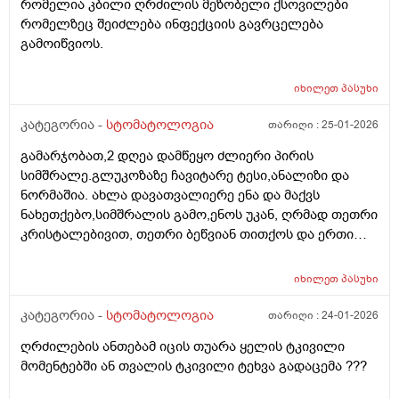
რომელია კბილი ღრძილის მეზობელი ქსოვილები
რომელზეც შეიძლება ინფექციის გავრცელება
გამოიწვიოს.
იხილეთ
პასუხი
კატეგორია -
სტომატოლოგია
თარიღი :
25-01-2026
გამარჯობათ,2 დღეა დამწეყო ძლიერი პირის
სიმშრალე.გლუკოზაზე ჩავიტარე ტესი,ანალიზი და
ნორმაშია. ახლა დავათვალიერე ენა და მაქვს
ნახეთქებო,სიმშრალის გამო,ენოს უკან, ღრმად თეთრი
კრისტალებივით, თეთრი ბეწვიან თითქოს და ერთი
წითელი ბუშტივით,არვიცი რა არის,წითელია
შებერილი.რა ვქნა,ვის უნდა მივმართო,რომელ
იხილეთ
პასუხი
სამიდიცინო სეციალისტი ეხება ენის სამკურნალოდ?
ასეთი სიმსრალე არასდროს მქონია,თანაც 2 დღეა
კატეგორია -
სტომატოლოგია
თარიღი :
24-01-2026
უკვე. ვარ არა მწველი, არ ვსვამ ალკოჰოლს.
ღრძილების ანთებამ იცის თუარა ყელის ტკივილი
მომენტებში ან თვალის ტკივილი ტეხვა გადაცემა ???