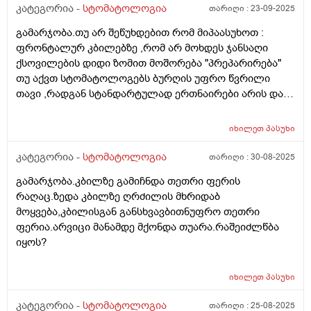
კატეგორია -
სტომატოლოგია
თარიღი :
23-09-2025
გამარჯობა.თუ არ შეწუხდებით რომ მიპაასუხოთ :
ფრონტალურ კბილებზე ,რომ არ მოხდეს ჯანსაღი
ქსოვილების დიდი ზომით მოშორება "პრეპარირება"
თუ აქვთ სტომატოლოგებს ბურღის უფრო წვრილი
თავი ,რადგან სტანდარტულად ერთნაირები არის და
თავად პაციენტმა თუ შეიძლება მოითხოვოს? ასევე
მეორადი ენდოდონტია სადაც რედგენზე ჩანს რომ
იხილეთ
პასუხი
ორი არხიდან ერთი არ არის სრულად დაბჟენილი
,ადრე ტკიოდა ეხლა აღარ და მაინც უნდა მოხდეს
კატეგორია -
სტომატოლოგია
თარიღი :
30-08-2025
მეორეჯერ დაბჟენა? მადლობა
გამარჯობა.კბილზე გამიჩნდა თეთრი ფერის
რაღაც.ზედა კბილზე ღრძილის მხრიდაბ
მოყვება,კბილისგან განსხვავბითნუფრო თეთრი
ფერია.არვიცი მანამდე მქონდა თუარა.რაშეიძლწბა
იყოს?
იხილეთ
პასუხი
კატეგორია -
სტომატოლოგია
თარიღი :
25-08-2025