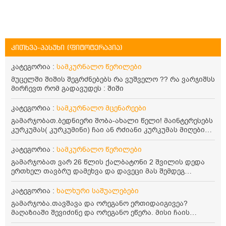
კითხვა-პასუხი (ფიტოტერაპია)
კატეგორია :
სამკურნალო წერილები
მუცელში შიშის შეგრძნებებს რა ვუშველო ?? რა ვარჯიშსს
მირჩევთ რომ გადავუდეს : შიში
კატეგორია :
სამკურნალო მცენარეები
გამარჯობათ.ბედნიერი შობა-ახალი წელი! მაინტერესებს
კურკუმას( კურკუმინი) ჩაი ან რძიანი კურკუმას მიღების
წესი. მაინტერესებდა და წავიკითხე ასეთი ინფორმაცია:
კურკუმას გააჩნია ანთების საწინააღმდეგო,
კატეგორია :
სამკურნალო წერილები
დამამშვიდებელი და ანტიოქსიდანტური თვისებები.ის
გამარჯობათ ვარ 26 წლის ქალბატონი 2 შვილის დედა
უნდა მივიღოთო ცხიმთან და შავ პილპილთან ერთად
ერთხელ თავბრუ დამეხვა და დავეცი მას შემდეგ
ეფექტურობის მიზნით. 1) პირველი ვარიანტი არის ჩაი:
დამეწყო შიშები ვეღარ გავდიოდი გარეთ რადგან ისევ
როგორ მივიღო კურკუმას ჩაი? უზმოზე,ჭამამდე თუ ჭამის
ასე ცუდად არ გავხდარიყავი ყურის ანთება მქონდა
კატეგორია :
ხალხური საშუალებები
შემდეგ? თბილი წყალი უნდა დავასხათ თუ მდუღარე?
მაშინ როგორც გაირკვა მას შემსეგ გავიდა 1 წელზე
წავიკითხე რომ კურკუმას თუ დავასხამთ მდუღარე
გამარჯობა.თავშავა და ორეგანო ერთიდაიგივეა?
მეტინდა კიდე მეხვევა თავბრუ გარეთ გასვილისას
წყალს, ის დაკარგავსო სასარგებლო თვისებებს, ასევე
მაღაზიაში შევიძინე და ორეგანო ეწერა. მისი ჩაის
სახლში კარგად ვარ როცა ახსენებენ გარეთ წაავალა
წავიკითხე რომ თუ არ ადუღდა კურკუმა წყალში, მაშინ
დალევის წესი მაინტერესებს.რისთვის არის კარგი?
სმაგაზეხ კი ცუდად ვხდებოდი ეხლა როგორმე გავდივარ