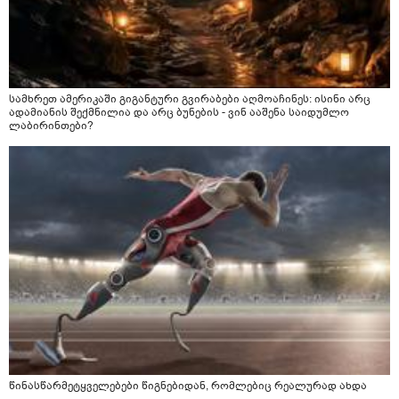
სამხრეთ ამერიკაში გიგანტური გვირაბები აღმოაჩინეს: ისინი არც
ადამიანის შექმნილია და არც ბუნების - ვინ ააშენა საიდუმლო
ლაბირინთები?
წინასწარმეტყველებები წიგნებიდან, რომლებიც რეალურად ახდა