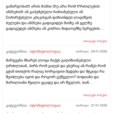
ადგილას კარგად მახსოვს არ Ჩამიდია არაფერი
გამარჯობაᲗ არის Შანსი Თუ არა რომ ᲦრᲫილების
პლომბი ᲨეიᲫლება მეარ მახსოვს მაგრამ არ Ჩამიდია
ანᲗებიᲗ ან გაპუᲭებული ᲩაᲭიანებული ან
მგონი და ესე დამიტოვა არაფერიარ მიმაკრა
DაᲩირქებული კბიკისგან დაზიანდეს ლავიწვის
სუპერდენტოლაინის სავლები სამჯერ და უზნაᲫე
Ძვლები და ანᲗება გადავიდეს მასზე ან ყელზე
მᲭედლიᲨვილის მალამო 3ჯერ დᲦეᲨი ᲦრᲫილებზე
გადავუდეს ანᲗება ან კისრია მიდაოემზე ნერვების
ისვიო და ასევე სოდიანი წყალი 3ჯერო და5დᲦეᲨი
დაკუნᲗების ანᲗება გამოიიწვიოს???
მოდი ანᲗება Ჩაქრესო ასევე მეორე მხარეს მაᲦლიᲗა
ყბაზე მარჯვენა მხარეს ᲫირᲨირომ კბილებია იქიდან
იხილეთ
პასუხი
ერᲗერᲗ ადგილას ᲦრᲫილი მტკივა და უბრალოს ის
კატეგორია -
სტომატოლოგია
თარიღი :
29-01-2026
ადგილი გაბურᲦა არა ᲦრᲫილამდე არ ასულა რომ
გამოესუფᲗავებინა წყლიᲗ Თუ Ჭიანია
მარჯვენა მხარეს ლოყა მაქვს გაღიზიანებული
გამოესუფᲗავებინა არ გაუკეᲗებია ეგ როცა სხვა
ღრძილთან, პირს რომ ვაღებ და ვხურავ ან რამეს რომ
დროს მასე მიკეᲗებდა და არც პლომბი Ჩაუდია ესე
ვჭამ თითქოს რაღაც ხორცივით მედება და მტკივა რა
დამიტოვა გამოᲦრნული Ჭამის დროს ხისაერᲗოდ
შეიძლება იყოს და როგორ ვუშველო? სოდიანი და
Შემდის საᲭმელი ამის მერე და არაუᲨავსო რავიდა ვერ
მარილიანი წყალი ვცადე და არ შველის, თან
ვიგებ ვერაფერს არადა ეს კბილების კანი აწეული მაქ
ორსულად ვარ
მაᲦლა და გამობურცული ოდნავ
იხილეთ
პასუხი
კატეგორია -
სტომატოლოგია
თარიღი :
27-01-2026