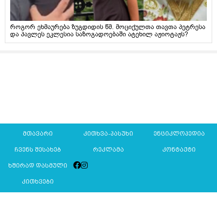
როგორ ეხმაურება ზუგდიდის წმ. მოციქულთა თავთა პეტრესა
და პავლეს ეკლესია საზოგადოებაში ატეხილ აჟიოტაჟს?
მთავარი
კითხვა-პასუხი
ენციკლოპედია
ჩვენს შესახებ
რეკლამა
კონტაქტი
ხშირად დასმული
კითხვები
Mkurnali.ge © 2016 ყველა უფლება დაცულია
მასალების გადაბეჭდვა/რეპროდუცირება აკრძალულია,
იხილეთ
მასალის გამოყენების პირობები