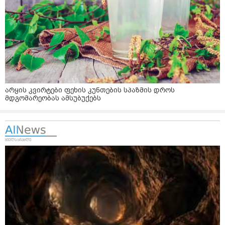
არყის კვირტები ფეხის კუნთების სპაზმის დროს
მდგომარეობას ამსუბუქებს