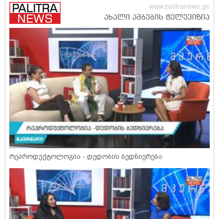
რეპროდუქტოლოგია - დედობის ბედნიერება