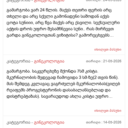
კატეგორია -
გინეკოლოგია
თარიღი :
24-05-2026
ზოგი სპეციალისტი კი ამტკიცებს რომ ეს ქალში
გამარჯობა ვარ 24 წლის. მაქვს თეთრი ფერის არც
სიმსივნურ პროცესებს უწყობს ხელს (საშვილოსნო,
თხელი და არც სქელი გამონადენი საშოდან აქვს
საკვერცხეები და უპირველესად, მკერდი). თუ
ცოტა სუნიიი, არც წვა მაქვს არც ქავილი. სექსუალური
შეიძლება, მითხრათ_დიდი მადლობა
აქტის დროს უფრო შესამჩნევია სუნი.. რას მირჩევთ
გულისხმიერებისთვის!
გარდა გინეკოლოგთან ვიზიტისა? გამორეცხვებს
სანთლებს რა შეიძლება გავიკეთო? და კიდევ
მაინტერესებს პირიდან ამომდის რაღაცნაირი სუნი
იხილეთ
პასუხი
თითქოს და კუჭიდან ამოდის ეს რისი ბრალი შეიძლება
იყოს?
კატეგორია -
გინეკოლოგია
თარიღი :
21-05-2026
გამარჯობა. საკვერცხეზე მქონდა 7სმ კისტა.
მკურნალობის შედეგად ჩამოვიდა 3 სმ-ზე(2 თვის წინ).
მას შემდეგ კვლავაც ვაგრძელებ მკურნალობას(ვიღებ
რეაფემს პროგესტერონის დასაბალანსებლად და
დისტრეპტაზას). სავარაუდოდ ახლა კისტა უფრო
შემცირებული უნდა იყოს. (2 კვირაში მაქვს ექიმთან
ვიზიტი) მსურს აპარატული მასაჟის - ენდოსფერო
იხილეთ
პასუხი
თერაპიის ჩატარება, რომელიც მთელ სხეულზე
კეთდება და ვიბრაციის მეშვეობით აუმჯობესებს
კატეგორია -
გინეკოლოგია
თარიღი :
14-05-2026
სისხლის მიმოქცევასა და ლიმფოდრენაჟს.