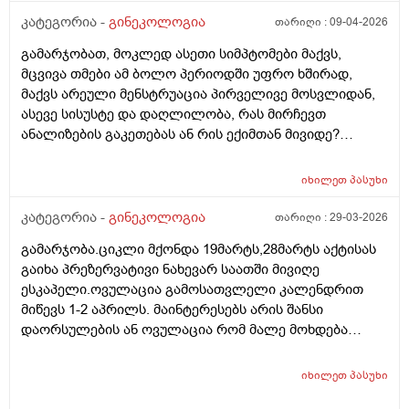
კატეგორია -
გინეკოლოგია
თარიღი :
09-04-2026
გამარჯობათ, მოკლედ ასეთი სიმპტომები მაქვს,
მცვივა თმები ამ ბოლო პერიოდში უფრო ხშირად,
მაქვს არეული მენსტრუაცია პირველივე მოსვლიდან,
ასევე სისუსტე და დაღლილობა, რას მირჩევთ
ანალიზების გაკეთებას ან რის ექიმთან მივიდე?
მადლობა წინასწარ
იხილეთ
პასუხი
კატეგორია -
გინეკოლოგია
თარიღი :
29-03-2026
გამარჯობა.ციკლი მქონდა 19მარტს,28მარტს აქტისას
გაიხა პრეზერვატივი ნახევარ საათში მივიღე
ესკაპელი.ოვულაცია გამოსათვლელი კალენდრით
მიწევს 1-2 აპრილს. მაინტერესებს არის შანსი
დაორსულების ან ოვულაცია რომ მალე მოხდება
ჰქონდა წამლის დალევას აზრი?ამასთან შერეულ
კვებაზე მყავს ბავშვი ხშირდ ვერ ვთავაზობ და იქნებ
იხილეთ
პასუხი
ძუძუთი კვებაც დაეხმაროს არ ჩასახვას.მადლობა.