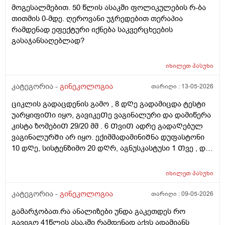
მოგესალმებით. 50 წლის ასაკში ფოლიკულების რ-ბა
მაინტერესებს, მუცლის არეზე დასაშვებია ეს
თითმის 0-მდე. ღეროვანი უჯრედებით თერაპია
პროცედურა?
რამდენად ეფექტური იქნება საკვერცხეების
გასაჯანსაღებლად?
იხილეთ
პასუხი
კატეგორია -
გინეკოლოგია
თარიღი :
13-05-2026
ციკლის გადაცდენის გამო , 8 დᲦე გადამიცდა ტესტი
უარყიფიᲗი იყო, გავიკეᲗე ვაგინალური და დამიწერა
კისტა ზომებიᲗ 29/20 მმ . 6 ᲗვიᲗ ადრე გადაᲦებულ
ვაგინალურᲨი არ იყო. ექიმმადამინიᲨნა დუფასტონი
10 დᲦე, სისტენზიმო 20 დᲦრ, აგნუსკასტუსი 1 Თვე , და
ციკლის მერე გაფამოწმება ეხოზე.
რამდენადსაყურადᲦებოა და Თუ დაეხმარება ეს
იხილეთ
პასუხი
წამლევი გაწოვაᲨი. Თუსხვა ექიმს მივმარᲗო?
კატეგორია -
გინეკოლოგია
თარიღი :
09-05-2026
გამარჯობათ.რა ანალიზები უნდა გაკეთდეს რო
გავიგო 41წლის ასაკში რამდენად აქვს ადამიანს