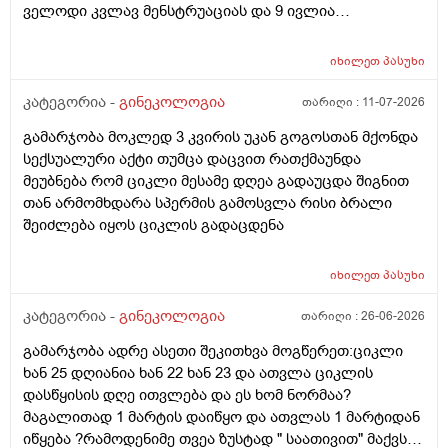
ველოდი კვლავ მენსტრუაციას და 9 ივლია
ურთიერთობა მქონდა ისევ... ჯერ კვლავ არ დამწყებია
მენსტრუაცია 10 დღეა გადამიცდს,,, ორსულობას არ
იხილეთ
პასუხი
აჩვენებს ტესტი... ივნისში რომ დავოესულებოდი უკვე
თვე გავიდა... 9 ივლის რო დავორსულებოდი როგორ
კატეგორია -
გინეკოლოგია
თარიღი :
11-07-2026
ოვულაციია იყო დიდი ხნით ადრე... შეგრძმება მაქ მაქ
გამარჯობა მოკლედ 3 კვირის უკან გოგოსთან მქონდა
ტკივილის ხან არა, შარდვის შემდეგ ტკივილი და
სექსუალური აქტი თუმცა დაცვით რათქმაუნდა
შებერილობის შეგრძმება...ჩემით ორციპოლი და
მეუბნება რომ ციკლი მესამე დღეა გადაუცდა შიგნით
ნოშპაც დავლიეე.... რა უნდა ვქნა
თან არმომხდარა სპერმის გამოსვლა რისი ბრალი
შეიძლება იყოს ციკლის გადაცდენა
იხილეთ
პასუხი
კატეგორია -
გინეკოლოგია
თარიღი :
26-06-2026
გამარჯობა ადრე ასეთი შეკითხვა მოგწერეთ:ციკლი
ხან 25 დღიანია ხან 22 ხან 23 და ათვლა ციკლის
დასწყისის დღე ითვლება და ეს ხომ ნორმაა?
მაგალითად 1 მარტის დაიწყო და ათვლას 1 მარტიდან
იწყება ?რამოდენიმე თვეა ზუსტად " საათივით" მაქვს