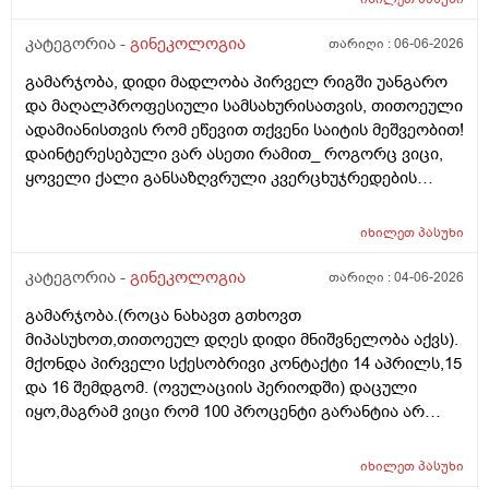
კატეგორია -
გინეკოლოგია
თარიღი :
06-06-2026
გამარჯობა, დიდი მადლობა პირველ რიგში უანგარო
და მაღალპროფესიული სამსახურისათვის, თითოეული
ადამიანისთვის რომ ეწევით თქვენი საიტის მეშვეობით!
დაინტერესებული ვარ ასეთი რამით_ როგორც ვიცი,
ყოველი ქალი განსაზღვრული კვერცხუჯრედების
რაოდენობით/რიცხვით იბადება. ანუ, გამოდის,
თითოელისთვის, ეს რიცხვი ინდივიდუალურია? რაზეა
იხილეთ
პასუხი
ეს დამოკიდებული?_მისი ჯანმრთელობის
(ჩვილობიდან) რომელ პროცესებზე? ქალის
კატეგორია -
გინეკოლოგია
თარიღი :
04-06-2026
ორგანიზმის/ჯანმრთელობის რომელ თავისებურებებზე
გამარჯობა.(როცა ნახავთ გთხოვთ
რომ დავუშვათ, ზოგიერთ ქალბატონს მეტი
მიპასუხოთ,თითოეულ დღეს დიდი მნიშვნელობა აქვს).
რაოდენობა აქვთ მათ ორგანიზმში
მქონდა პირველი სქესობრივი კონტაქტი 14 აპრილს,15
კვერცხუჯრედებისა, დაბადების პროცესიდან და ზოგს
და 16 შემდგომ. (ოვულაციის პერიოდში) დაცული
კი მცირე? მადლობთ!
იყო,მაგრამ ვიცი რომ 100 პროცენტი გარანტია არ
არსებობს. მენსტრუაცია(ყოველ შემთხვევაში მე ასე
ვფოქრობ რადგანაც Implantation bleeding არსებობს და
იხილეთ
პასუხი
არ მინდა ავირიო) მქონდა 24 რიცხვში,როგორც