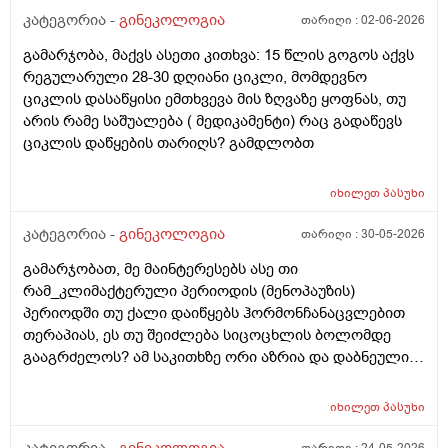
ჩვეულებრივ 3-4 დღე,მაგრამ ადრე
კატეგორია -
გინეკოლოგია
თარიღი :
02-06-2026
მომივიდა,ველოდებოდი 1 კვირის ან 10 დღის მერე.
გამარჯობა, მაქვს ასეთი კითხვა: 15 წლის გოგოს აქვს
მალევე ვირუსი შემხვდა,სიცხე,გულისრევის
რეგულარული 28-30 დღიანი ციკლი, მომდევნო
შეგრძნებაც მქონდა. მალევე გავიკეთე
ციკლის დასაწყისი ემთხვევა მის ზღვაზე ყოფნას, თუ
ტესტი,უარყოფითი იყო. ეგ უცნაური შეგრძნება
არის რამე საშუალება ( მედიკამენტი) რაც გადაწევს
რამოდენიმე დღე მქონდა. ახლა მენტრუაციას
ციკლის დაწყების თარიღს? გამდლობთ
ველოდები,მაგრამ არ მომივიდა,შუალედი 28-32 დღე
მაქვს ხოლმე და ახლა გადაცდენაა. (მოგზაურობა
მოქმედებსო,2 კვირის წინ სხვა ქალაქში გავემგვაზრე
იხილეთ
პასუხი
და იქ ვარ 10 საათის სავალი), 3 დღის წინ ტესტი
კატეგორია -
გინეკოლოგია
თარიღი :
30-05-2026
გავიკეთე ისევ უარყოფითია. შემდეგი 1 კვირის
განმავლობაში ვერ ვახერხებ მისვლას ექიმთან. არის
გამარჯობათ, მე მაინტერესებს ასე თი
რაიმე შანსი ფეხმძიმობის? აზრი აქვს განმეორებით
რამ_კლიმაქტერული პერიოდის (მენოპაუზის)
ტესტს? მენტრუაცია რეგულარული მქონდა ხოლმე28-
პერიოდში თუ ქალი დაიწყებს ჰორმონჩანაცვლებით
30 დღე შუალედი.
თერაპიას, ეს თუ შეიძლება სიცოცხლის ბოლომდე
გააგრძელოს? ამ საკითხზე ორი აზრია და დაბნეული
ვარ_ზოგი სპეციალისტი ამბობს რომ უმჯობესია
ჰორმონჩანაცვლებითი თერაპია (სიცოცხლის
იხილეთ
პასუხი
ბოლომდე) რადგან ქალს გულსისხლძარღვთა
დაავადებებსა და ალცჰაიმერის რისკს უმცირებს და