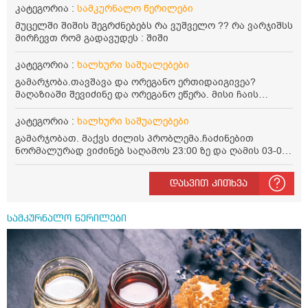
ოდნავ დაბალი და წავიკითხე ლეიკოციტების დონეს
კატეგორია :
სამკურნალო წერილები
მაღლა წევსო და ასეა?
მუცელში შიშის შეგრძნებებს რა ვუშველო ?? რა ვარჯიშსს
მირჩევთ რომ გადავუდეს : შიში
კატეგორია :
ხალხური საშუალებები
გამარჯობა.თავშავა და ორეგანო ერთიდაიგივეა?
მაღაზიაში შევიძინე და ორეგანო ეწერა. მისი ჩაის
დალევის წესი მაინტერესებს.რისთვის არის კარგი?
წავიკითხე რომ: 1 ჭიქა თბილ წყალში ჩავყაროთ 1 ჩაის
კატეგორია :
ხალხური საშუალებები
კოვზი დაქუცმაცებული და გამხმარი ორეგანო და
გამარჯობათ. მაქვს ძილის პრობლემა.ჩაძინებით
გავაჩეროთ 10-15 წუთი, მივიღოთო ჭამიდან 1-2 საათში.
ნორმალურად ვიძინებ საღამოს 23:00 ზე და ღამის 03-00
მიზანი: ანტიოქსიდანტური და ანთების საწინააღმდეგო
ან 04:00 საათზე მეღვიძება და მერე ვერ ვიძინებ
თვისება. სწორია ეს ინფორმაცია? უკუჩვენება რა აქვს
ვერაფრით.რამე ხალხური საშუალება თუ არის ამ
და ბრონქულ ასთმას თუ შველის ორეგანოს ჩაი?
დასვით კითხვა
პრობლემის მოსაგვარებლად
სამკურნალო წერილები