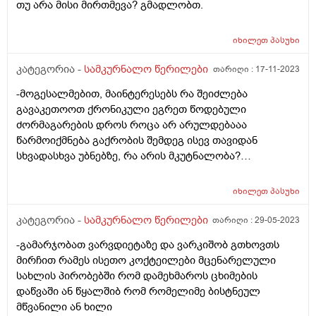
თუ არა მისი მირთმევა? გმადლობთ.
მეტირება ( ვინმერ რომ ჩხუბობს ცუდად ვხდები შიშები
მეწყება ეგრევე ( ასევე მაქვს დანგრეული ოჯახი 7
თვეა 5წლიანი ქორწინება დასრულებული იყო ღალატი
იხილეთ
პასუხი
პატიებები მანიპულაციები რომ თავს მოიკლავდა თუ
კატეგორია -
სამკურნალო წერილები
თარიღი :
17-11-2023
წამოვიდოდი მისგან ეს ტოქსიკური ურთიერთობა
დავასრულე ეხლა ისებ ასე ვარ თავბრუხვევებით და
-მოგესალმებით, მაინტერესებს რა შეიძლება
როგორ მოვიქცეე არვიცი ბოდიში ცოყა არულად
გავაკეთოოთ ქრონიკული ეგრეთ წოდებული
მიწერია
ძორმაგარების დროს როცა არ არულდებააა
წარმოიქმნება გაქრობის შემდეგ ისევ თავიდან
სხვადასხვა უბნებზე, რა არის მკუტნალობა?
ყველაფერი შეგიძლიათ მითხრათ,დავიტანჯე
იხილეთ
პასუხი
კატეგორია -
სამკურნალო წერილები
თარიღი :
29-05-2023
-გამარჯობათ ვარვდიეტაზე და ვარკიშობ გთხოვთს
მირჩით რამეს ისეთო კოქტეილები მცენარელული
სახლის პირობებში რომ დამეხმაროს ცხიმების
დაწვაში ან წყალშიბ რომ რომელიმე ბისტნეულ
მწვანილი ან ხილი