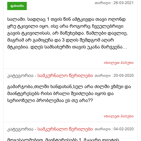
თარიღი :
26-03-2021
ჩამოვშორდით ერთმანეთს და ერთმანეთის გარეშე
ფასიანი
კარგია
სალამი. სადღაც 1 თვის წინ ამტკივდა თავი ოღონდ
ყრუ ტკივილი იყო, ისე არა როგორც ჩვეულებრივი
გავის ტკივილისას, არ მაწუხებდა. წამლები დავლიე,
მაგრამ არ გამიყუჩა და 3 დღის შემდგომ აღარ
მტკიებია. დღეს სამსახურში თავის უკანა მარჯვენა
ნაწული, ყურის უკან დაახლოებით უეცრად ამტკივდა,
დავლიე იბუპროფენი, გამიარა, თუმცა საღამოს
იხილეთ
პასუხი
ზუსტად იგივე ადგილი ამტკივდა ისევ.
გაითვალუსწინეთ, რომ თვე ნახევრის წინ იყავი
კატეგორია -
სამკურნალო წერილები
თარიღი :
20-05-2020
ნევრომლოგთან, თუმცა ამ ჩივილებით არა და
გამარჯობა,ძილში ხანდახან,სულ არა ძილში ვზმუი და
სისხლის საერთოდ ავიღე, ყველაფერი წესრიგში იყო.
მაინტერესებს რისი ბრალი შეიძლება იყოს და
ასევე გაითვალისწინეთ, რომ მტკივა ხოლმე სიბრძნის
სერიოზული პრობლემაა ეს თუ არა??
კბილი მარჯვენა მხარეს. ეს თავის ტკივილები რისი
ბრალი შეიძლება იყოს??? მადლობა
იხილეთ
პასუხი
კატეგორია -
სამკურნალო წერილები
თარიღი :
04-02-2020
მოგესალმებით, მაინტერესებს 1. მკაცრი დიეტის