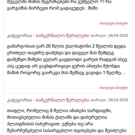
მუცელში შიშის შეგრძნებებს რა ვუშველო ?? რა
ვარჯიშსს მირჩევთ რომ გადავუდეს : შიში
იხილეთ
პასუხი
კატეგორია -
სამკურნალო წერილები
თარიღი :
08-04-2026
გამარჯობათ ვარ 26 წლის ქალბატონი 2 შვილის დედა
ერთხელ თავბრუ დამეხვა და დავეცი მას შემდეგ
დამეწყო შიშები ვეღარ გავდიოდი გარეთ რადგან ისევ
ასე ცუდად არ გავხდარიყავი ყურის ანთება მქონდა
მაშინ როგორც გაირკვა მას შემსეგ გავიდა 1 წელზე
მეტინდა კიდე მეხვევა თავბრუ გარეთ გასვილისას
სახლში კარგად ვარ როცა ახსენებენ გარეთ წაავალა
იხილეთ
პასუხი
სმაგაზეხ კი ცუდად ვხდებოდი ეხლა როგორმე
გავდივარ ბაღში ჯოხში ზოგჯერ მაქვს შეგრძნება მიწა
კატეგორია -
სამკურნალო წერილები
თარიღი :
08-02-2026
მეცლება ფეხებიდან და ჯოხზე უნდა დავეყრდნო
თაფლი, რომელიც 8 წელია ინახება სარდაფში,
აუცილებლად არვიხი როგორ მოვიქცე რა გავაკეთო
მოთავსებულია მინის ქილაში და დახურულია
ასევე დამეწყო შიშები უაზროდ შფოთვა რომ ვეღარ
პლასტმასის სახურავით. ექნება თუ არა
გავალ გაერთ საერთო ან რაომე მსგავსი როგორ
შენარჩუნებული სასარგებლო თვისებები და შეიძლება
მოვიქხე გავხდი ძალაინ მგრძნობიარე ყველაფერზე