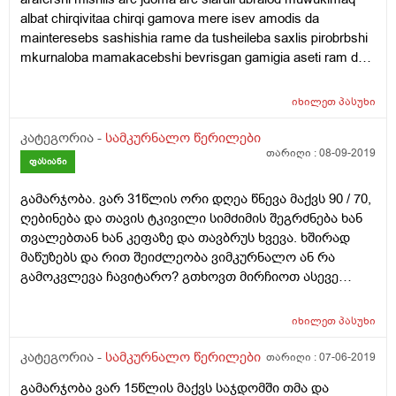
მეტს ვვარჯიშობდი შესაბამისად ვერც ვიღდგენი
albat chirqivitaa chirqi gamova mere isev amodis da
დანაკარგს.კი მაქვს კარგად განვითარებული კუნთები
mainteresebs sashishia rame da tusheileba saxlis pirobrbshi
მაგრამ ასე მგონია რომ ვარ ძალიან
mkurnaloba mamakacebshi bevrisgan gamigia aseti ram da
გამიფიტული.ამასთანავე მაქვს ეროზიები კუჭზე და
tmis chabrunebas edzaxian tuarvcdrbi gtxovt mipasuxot
თორმეტგოჯაზე.ტანს რომ შევხედავ მაქვს ძალიან
tusheileb saxlis pirobebshi amis mocileba
გამომშრალი,თითქოს ბებერი ვარ.კაი ორი თვეა არ
იხილეთ
პასუხი
მივარჯიშია და ლავიწები მტკივა,მუხლებიც
კატეგორია -
სამკურნალო წერილები
მტკივა,მხრებიც მტკივა მოკლედ სასხსრები მტკივა
თარიღი :
08-09-2019
ძალიან.ახლა ასეთი შეგრძნება მაქვს თითქოს ეს ჩემი
ფასიანი
სხეული არაა,ერთი თვის უკან მულტივიტამინების
დალევა დავიწყე და დავამთავრე 30 კაფსულა
გამარჯობა. ვარ 31წლის ორი დღეა წნევა მაქვს 90 / 70,
დავლიე.უცხოეთიდან გამიგზავნილი მერატრუმი თუ
ღებინება და თავის ტკივილი სიმძიმის შეგრძნება ხან
რაღაც ქვია და შევატყე რომ გამომაყარა
თვალებთან ხან კეფაზე და თავბრუს ხვევა. ხშირად
ზურგზე.იგივე მიქნა ოთხი წლის უკან
მაწუზებს და რით შეიძლეობა ვიმკურნალო ან რა
პროტეინმა.ძლივს მოვირჩინე.ამ ყველაფერს პლიუს
გამოკვლევა ჩავიტარო? გთხოვთ მირჩიოთ ასევე
დიდი ხანია ძალიან მაქვს ხელები და ფეხის გულები
ეხლა რისი მიღება შეიძლება რომ დამიწყნაროს.
ყვითელი ძალიან.ალბათ ორი სამი წელია ეგრე
მადლობა წინასწარ.
იხილეთ
პასუხი
მაქვს.უმადოვა არ მაქვს არც უძალობა მაგრამ ეს
სიყვითლე და ის ყველაფერი რაც ჩამოვთვალე რატო
კატეგორია -
სამკურნალო წერილები
თარიღი :
07-06-2019
უნდა მქონდეს ახალგახრდას?ვარ ძალიან ძალიან
გამარჯობა ვარ 15წლის მაქვს საჯდომში თმა და
ზარმაცი.მინდა რომ სიცოცხლით ვიყო სავსე მალე