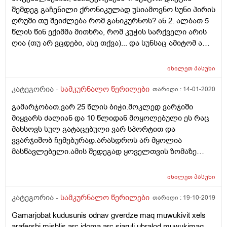
შემდეგ გაჩენილი ქრონიკულად უსიამოვნო სუნი პირის
ღრუში თუ შეიძლება რომ განიკურნოს? ან 2. ალბათ 5
წლის წინ ექიმმა მითხრა, რომ კუჭის სარქველი არის
ღია (თუ არ ვცდები, ასე თქვა)... და სუნსაც ამიტომ არ
აკავებს... თუ მართლაც ასეა, შესაძლებელია თუ არა ამ
სარქველის დახურვა? 3. მინდა ვიცოდე, როგორ
იხილეთ
პასუხი
გავარჩიო, კუჭ-ნაწლავის პრობლემის გამო მაქვს
პირში უსიამოვნო სუნი ალბათ უკვე 5 წელია თუ
კატეგორია -
სამკურნალო წერილები
თარიღი :
14-01-2020
კბილის ღრუს პრობლემების გამო... არ მინდა დიდი
გამარჯობათ.ვარ 25 წლის ბიჭი.მოკლედ ვარჯიში
თანხა გადავიხადო მკურნალობაში, რომელიც შედეგს
მიყვარს ძალიან და 10 წლიდან მოყოლებული ეს რაც
არ მომცემს საბოლოოდ. რას მირჩევდით ამ დროს?
მახსოვს სულ გატაცებული ვარ სპორტით და
ვარ 27 წლის ქალი. არ ვეწევი, უსიამოვნო სუნი
ვვარჯიშობ ჩემებურად.არასდროს არ მყოლია
რომამის გამო მქონდეს... თუმცა, მკაცრ დიეტაზე კი
მასწავლებელი.ამის შედეგად ყოველთვის ზომაზე
ვყოფილვარ... გმადლობთ წინასაწრ!
ძალიან ბევრს ვვარჯიშობდი იმდენს რომ ბოლოს
მალთაშუა თიაქარიც გამიჩნდა.გავიკეთე ოპერაცია და
იხილეთ
პასუხი
სადაც რამოდენიმე წელი იყო მე ორ თვეში დავიწყე
ვარჯიში.ნუ ხერხემალი კარგად მაქვს მაგრამ რაში
კატეგორია -
სამკურნალო წერილები
თარიღი :
19-10-2019
მდგომარეობს ჩემი პრობლემა გეტყვით,არასდროს
Gamarjobat kudusunis odnav gverdze maq muwukivit xels
მიმიღია სპორტული დანამატები და რადგან ზომაზე
arafershi mishlis arc jdoma arc siaruli ubralod muwukimaq