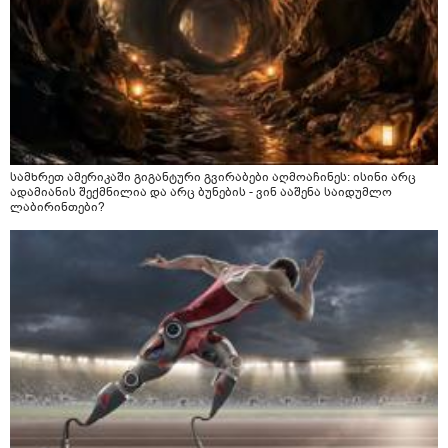
სამხრეთ ამერიკაში გიგანტური გვირაბები აღმოაჩინეს: ისინი არც
ადამიანის შექმნილია და არც ბუნების - ვინ ააშენა საიდუმლო
ლაბირინთები?