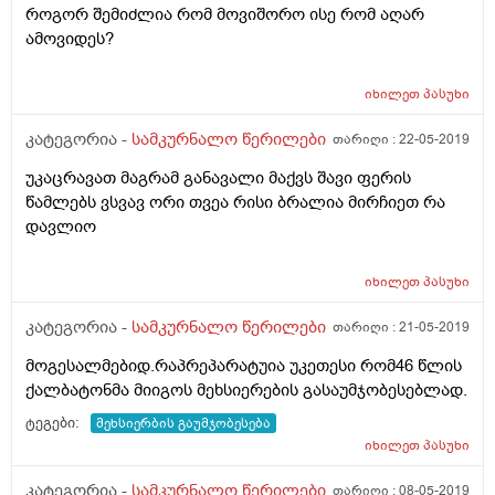
როგორ შემიძლია რომ მოვიშორო ისე რომ აღარ
კიარ ვიღლები მალე მძლევს სიზარმაცე რიცა რამეს
ამოვიდეს?
ვაჯეთებ და მერწ ვარ უძალოდ მოთენთილი ჭამაც კი
მეზარება.სხვისი მშურს გეფიცებით ახალგაზრდების
სულ ხუმრობენ იცინიან მიდიან მოდიან მე ვერ ვარ
იხილეთ
პასუხი
ეგრე.რამე მირჩიეთ რაგავაკეთო ან ეს სიყვითლე
კატეგორია -
სამკურნალო წერილები
თარიღი :
22-05-2019
რისია თვალების ფერი არაა ყვითელი.არც
შარდის.თირკმელზე კისტა მაქ.თვალს მაკლია კუჭის
უკაცრავათ მაგრამ განავალი მაქვს შავი ფერის
ტკივილი გენეტიკურად მაქ,ეს სამი დღეა თავის
წამლებს ვსვავ ორი თვეა რისი ბრალია მირჩიეთ რა
ტკივილები მაქ,ნაადრევად დავბერდი რამე მასწავკეთ
დავლიო
რომ გავიჯანსაღო სხეული
გავიახალგაზრდავო.იმხელა ზარმაცი ვარ სექსიც
იხილეთ
პასუხი
მეზარება ამბოლოს.ძალიან გთზოვთ ამომწურავად
მიპასუხეთ თუ შეძლებთ პაწუხის გაცემას.დიდი
კატეგორია -
სამკურნალო წერილები
თარიღი :
21-05-2019
მადლობა კიდევ ერთხეკ გაწეული
დახმარებებისათვის.მრავალს დაესწარით.
მოგესალმებიდ.რაპრეპარატუია უკეთესი რომ46 წლის
ქალბატონმა მიიგოს მეხსიერების გასაუმჯობესებლად.
ტეგები:
მეხსიერბის გაუმჯობესება
იხილეთ
პასუხი
კატეგორია -
სამკურნალო წერილები
თარიღი :
08-05-2019