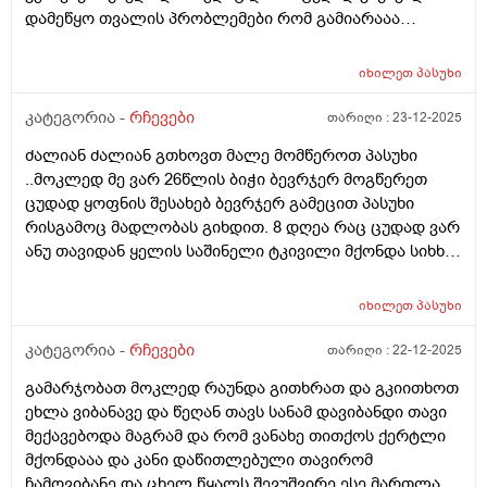
დამეწყო თვალის პრობლემები რომ გამიარააა
საბოოლოოოდ 2 3 დღის მერე და შესაძლებელია
თუარა რო ვირუსი თვალში ასულიიყო?? პირველ ი
იხილეთ
პასუხი
ორიდღეებში მქონდა საშინელი წვა ტკივილი თვალის
მეორე დღესაც მტკიოდა თვალი და პლუს მეწვებოდა
კატეგორია -
რჩევები
თარიღი :
23-12-2025
და ამასთანერთად თავიც ამტკივდა ძაალიან დავლიე
ძალიან ძალიან გთხოვთ მალე მომწეროთ პასუხი
ორი გამაყუჩებელი ანალგინი არ გამიარა მერე
..მოკლედ მე ვარ 26წლის ბიჭი ბევრჯერ მოგწერეთ
ნალგეზინიდა ისიც ციტა უბრალოდ სიმძიმის გრძნობა
ცუდად ყოფნის შესახებ ბევრჯერ გამეცით პასუხი
მქონდა იმისმერე 2 3 დღე გავიდა აგარ ამტკიებია
რისგამოც მადლობას გიხდით. 8 დღეა რაც ცუდად ვარ
თავი მაგრამ მარჯვენა თვალში ესე რო მქონდა
ანუ თავიდან ყელის საშინელი ტკივილი მქონდა სიხხე
დაწითლებული დედაჩემაა ლევომეციტინის წვეთები
37.9 2 -3 დღე ვსვავდი ანტიბიოტიკს აუგმენტინს 4 დღე
ჩამაწვეთა 3 ჯერ ჩავიწვეთე და მესამედ რო
.და დურამოქს 2 დღე ესეც მოგწერეთ ასევე ვსვავდი
ჩავიწვეთეე საცრემლესთან შიგნითა მხარეს
იხილეთ
პასუხი
ტაიქოლდ,ფერვექს.და ტეტესეპტის ჩაის.. ასევე
დამიწითლდაა მერე ჩემს ახლობელ ფარმაცევტს
სტრეპსილს,დორიტრიცინს და შესასხმელად ტანტუმ
კატეგორია -
რჩევები
თარიღი :
22-12-2025
მივწერე და მან მითხრა ტობრადექსი ჩაიშვი შეიძლება
ვერდეს და ინჰალიპტს ასევე ლივ ანგილს ოღონდ
ექიმის გარეშე ანთება გექნებაოო ანუ წვამ და
გამარჯობათ მოკლედ რაუნდა გითხრათ და გკიითხოთ
ამყველაფერს მონაცვლეობით რომარ მშველიდა
ტკივილმა თითქოს გამიარა მაგრამ საღამოთი უფრო
ეხლა ვიბანავე და წეღან თავს სანამ დავიბანდი თავი
ამებს ვიწყებდი ექიმთან იმიტოარ მუვედირო ბევრჯერ
მიხურს ხოლმე მარჯვენა თვალი მქონდა საშინელი
მექავებოდა მაგრამ და რომ ვანახე თითქოს ქერტლი
გამოვკეთებულვარ ჩემით .. ასევე 2 წლისუკან ვიყავი
გაორება და სინათლეზე და სიცივეზეე თვალებს
მქონდააა და კანი დაწითლებული თავირომ
ექიმთან ესეც მოგწერეთ და მითხრეს სოკო გაქოდა
ვხუჭავ ვახელ ხოლო სიცივე საშინლად არ
ჩამოვიბანე და ცხელ წყალს შევუშვირე ესე მართლა