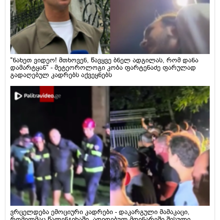
"ნახეთ ვიდეო! მთხოვენ, წავყვე ბნელ ადგილას, რომ დანა
დამარტყან" - მეტეოროლოგი კობა ფარტენაძე ფარულად
გადაღებულ კადრებს აქვეყნებს
ვრცელდება ემოციური კადრები - დაკარგული მამაკაცი,
რომელმაც წალენჯიხაში, ადიდებულ მდინარეში შესული