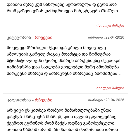
დაიმის მერე კუᲭ ნაწლავზე სერიოზულა დ ვგრᲫნობ
რომ გაზები დზან დამიგროვდა მიბუყბუყებს ᲗიᲗქოს
Ჭვალი მადგას მენჯებზე გადადის ხან ყრუ ოდნავი
მოვლიᲗი ტკივილი პლუს Ჭიპის დაბლა არეᲨი
იხილეთ
პასუხი
მოვლიᲗი ტკივილი გაზების Შებერილობის და კუᲭᲨი
გასვლის Შემდეგ დაწყნარების მარა ისებ ბუყბუყიდა
კატეგორია -
რჩევები
თარიღი :
22-04-2026
უსიამოვნო ᲨეგრᲫნება Ჭამამდე 5-10წუᲗიᲗი ადრე
მოკლედ ᲦრᲫილი მტკიოდა კბილი მოვიცილე
ვსვავ ლაქტო-ჯ -ის 1Თვეა უკვე და გასტრიტოლის
ამოᲦების გარეᲨე რაგაც მოარტყა და მომᲫვრაა
წვეᲗები მიᲨველისნამაზე ან მეზიმ ფორტე? ვარ
სტომატოლოგმა მეორე მხარეს მარჯვნივაც მტკიოდა
26წლის ბიᲭი
გამიბურᲦა დაა სავლებს ვივლებდი მერე ამომიᲨენა
მარჯვენა მხარეს დ ამარცხენა მხარესაც ამომიᲨენა
მაგრამ ტკივილიᲗ კიდე მტკიოდა აუგმენტინი დავლიე
და გამიარა ᲗიᲗქოს მომენტებᲨი მტკიოდა ცივზე
იხილეთ
პასუხი
რეაგირება არმქონდა მარა ამოᲨენების მერე ცივზე
რაგაცნაირი გრᲫნობა მაქ მᲩხვლეტავი სუსტი
კატეგორია -
რჩევები
თარიღი :
20-04-2026
წამოტკიება და იმ ადგილებᲨი ამოᲨენებულებᲨი
არ ვიცი ეს კითხვა რომელ მიმართულებაში უნდა
კბილს კბილზე რო დავადგავ მომენტებᲨი მტკივაა
დავსვა. მარცხენა მხარეს, ყბის ძვლის გაყოლებაზე
რისი ბრალია არის Თუარა Შანსირო არასწორად
ქვემოთ ვგრძნობ რომ მაქვს ოდნავ გამობურცული.
დახურა იმიტომ რომ გუᲨინ Ჭამის დროს მარჯვენა
კრემის წასმის დროს, ან მაკიაჟის მოშორების დროს