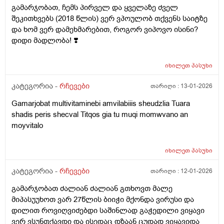
გამარჯობათ, ჩემს პირველ და ყველაზე ძველ
უცაბედი სისხლ Ჩაქცევა რისი ბრალიია
შეკითხვებს (2018 წლის) ვერ ვპოულობ თქვენს საიტზე
და ხომ ვერ დამეხმარებით, როგორ ვიპოვო ისინი?
დიდი მადლობა! ❣️
იხილეთ
პასუხი
კატეგორია -
რჩევები
თარიღი :
13-01-2026
Gamarjobat multivitaminebi amvilabiiis sheudzlia Tuara
shadis peris shecval Titqos gia tu muqi momwvano an
moyvitalo
იხილეთ
პასუხი
კატეგორია -
რჩევები
თარიღი :
12-01-2026
გამარჯობათ ძალიან ძალიან გთხოვთ მალე
მიპასუუხოთ ვარ 27წლის ბიიჭი მქონდა ვირუსი და
დილით როვიღვიძებდი საშინლად გაჭედილი ვიყავი
ვერ ვსუნთქავდი და ისედაც დზაან ცუდად ვიყავიდა