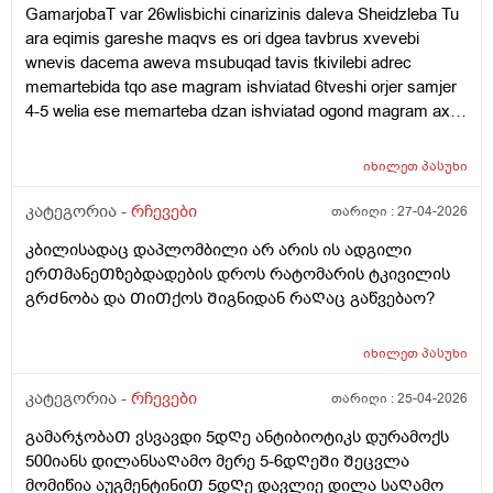
GamarjobaT var 26wlisbichi cinarizinis daleva Sheidzleba Tu
26is var wneva ro gavizome 100-50ze mqonda da yava
ara eqimis gareshe maqvs es ori dgea tavbrus xvevebi
davliebamiwia roca 110-70ze vatareb yava ro davlie axla 120-
wnevis dacema aweva msubuqad tavis tkivilebi adrec
80avide da odnav ganerviulebazec ki upro mexveva tavbruda
memartebida tqo ase magram ishviatad 6tveshi orjer samjer
es wamali mishvelis an wnevas dabla xoar wevs
4-5 welia ese memarteba dzan ishviatad ogond magram axla
imena 2-3dgea zed miyolebit esevar
იხილეთ
პასუხი
კატეგორია -
რჩევები
თარიღი :
27-04-2026
კბილისადაც დაპლომბილი არ არის ის ადგილი
ერᲗმანეᲗზებდადების დროს რატომარის ტკივილის
გრᲫნობა და ᲗიᲗქოს Შიგნიდან რაᲦაც გაწვებაო?
იხილეთ
პასუხი
კატეგორია -
რჩევები
თარიღი :
25-04-2026
გამარჯობაᲗ ვსვავდი 5დᲦე ანტიბიოტიკს დურამოქს
500იანს დილანსაᲦამო მერე 5-6დᲦეᲨი Შეცვლა
მომიწია აუგმენტინიᲗ 5დᲦე დავლიე დილა საᲦამო