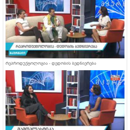
რეპროდუქტოლოგია - დედობის ბედნიერება