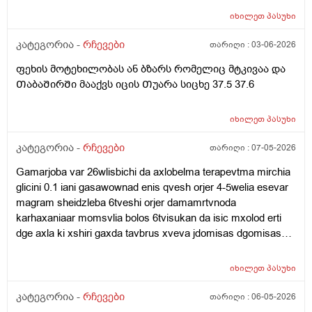
რაᲦაცები მაქვს ხოლმე აი როგორც სქლა არა
37.6და სიცხე იცის ამ მოტეხილობება ან ბზარმა? ან ამ
იხილეთ
პასუხი
ქაᲦალზე Თხლად როა ისე რო ᲗიᲗს რო დადებ
ანᲗებაზე ესენი ᲗუნმიᲨველის ესენი დამინიᲨნა ამებს
ᲗიᲗზეც არ გადაგდის და საᲦამოᲗირო ვნახე
ვსვავ ( კოქსიქეა , ტოქსივენოლო, ბიენზა, კალციუმი,
კატეგორია -
რჩევები
თარიღი :
03-06-2026
ტრუსსზე საჯდომის ადგილას განავლის რაგაცები იყო
რაბელოკი).
Თხლად ესევარ ბავᲨობიდან რავი და ესე მარტო
ფეხის მოტეხილობას ან ბზარს რომელიც მტკივაა და
მემარᲗება დავიჯერო ? ანრატოხდება ესე და ამ
ᲗაბაᲨირᲨი მააქვს იცის Თუარა სიცხე 37.5 37.6
ყველაფრიᲗ მერე კანი მიᲦიზიანდება ამდები
წმენდვიᲗ და მაგიტომაც ვაკეᲗებდი Ჩაბანვებს
იხილეთ
პასუხი
მოკლედ რატოხდება ესე ან როგორ მოვიქცე ეს 3-4
კვირა და რაგავაკეᲗო მიᲗხარიᲗ (ბიᲭი ვარ )
კატეგორია -
რჩევები
თარიღი :
07-05-2026
Gamarjoba var 26wlisbichi da axlobelma terapevtma mirchia
glicini 0.1 iani gasawownad enis qvesh orjer 4-5welia esevar
magram sheidzleba 6tveshi orjer damamrtvnoda
karhaxaniaar momsvlia bolos 6tvisukan da isic mxolod erti
dge axla ki xshiri gaxda tavbrus xveva jdomisas dgomisas
gulis achqareba vdgavar tu davdivar maqanevs da
sheidzleba isec damemartos rom pexze vegar avdge
იხილეთ
პასუხი
kargaxani magram mase agar dammartvnia jdomisas da
dgomisas vqanaob amis gamoadre nevrozis wamlebs
კატეგორია -
რჩევები
თარიღი :
06-05-2026
vsvavdida ar mgonia gemoglobini mqodes dabali an shaqari