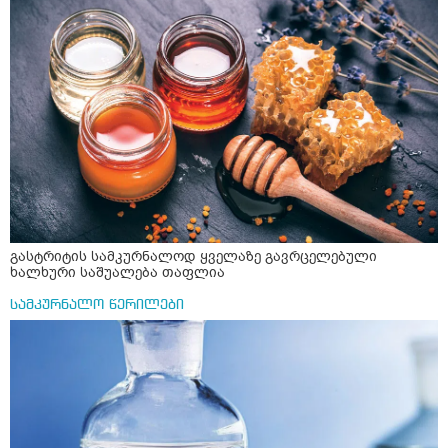
რომ ჩხუბობს ცუდად ვხდები შიშები მეწყება ეგრევე (
ასევე მაქვს დანგრეული ოჯახი 7 თვეა 5წლიანი
ქორწინება დასრულებული იყო ღალატი პატიებები
მანიპულაციები რომ თავს მოიკლავდა თუ წამოვიდოდი
მისგან ეს ტოქსიკური ურთიერთობა დავასრულე ეხლა
ისებ ასე ვარ თავბრუხვევებით და როგორ მოვიქცეე
არვიცი ბოდიში ცოყა არულად მიწერია
გასტრიტის სამკურნალოდ ყველაზე გავრცელებული
ხალხური საშუალება თაფლია
სამკურნალო წერილები