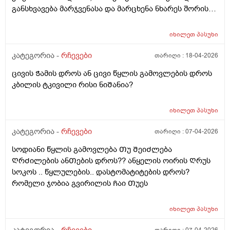
მხარეს საᲭმელი Შემივიდა ნსმცეცებინᲗიᲗქოს და
განსხვავება მარჯვენასა და მარცხენა ნხარეს შორის
ყრუდ ამტკივდა
აშკარად იგრძნობა. ვიზუალურსდ არ მეტყობა
არაფერი, მხოლოდ შეხებით. ადრეც მქონდა
იხილეთ
პასუხი
ბურთივით, მაგრამ მერე გაქრა. რა შეიძლება იყოს? ან
შეიძლება ვიფიქრო სიმსივნურ წარმონაქმნზე? ან
კატეგორია -
რჩევები
თარიღი :
18-04-2026
ვისთან მივიდე. გთხოვთ გამცეთ სრულყოფილი
ცივის Ჭამის დროს ან ცივი წყლის გამოვლების დროს
პასუხი, ვიდრე ექიმთან მივალ. ისიც არ ვიცი რა
კბილის ტკივილი რისი ნიᲨანია?
მიმართულების ექიმს უნდა მივაკითხო.
იხილეთ
პასუხი
კატეგორია -
რჩევები
თარიღი :
07-04-2026
სოდიანი წყლის გამოვლება Თუ ᲨეიᲫლება
ᲦრᲫილების ანᲗების დროს?? ანყელის ოირის Ღრუს
სოკოს .. წყლულების.. დასტომატიტების დროს?
რომელი ჯობია გვირილის Ჩაი Თუეს
იხილეთ
პასუხი