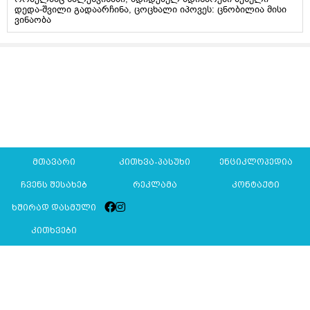
დედა-შვილი გადაარჩინა, ცოცხალი იპოვეს: ცნობილია მისი
ვინაობა
მთავარი
კითხვა-პასუხი
ენციკლოპედია
ჩვენს შესახებ
რეკლამა
კონტაქტი
ხშირად დასმული
კითხვები
Mkurnali.ge © 2016 ყველა უფლება დაცულია
მასალების გადაბეჭდვა/რეპროდუცირება აკრძალულია,
იხილეთ
მასალის გამოყენების პირობები