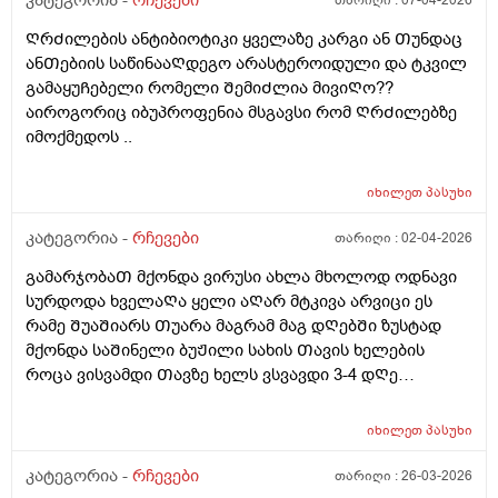
კატეგორია -
რჩევები
თარიღი :
07-04-2026
ᲦრᲫილების ანტიბიოტიკი ყველაზე კარგი ან Თუნდაც
ანᲗებიის საწინააᲦდეგო არასტეროიდული და ტკვილ
გამაყუᲩებელი რომელი ᲨემიᲫლია მივიᲦო??
აიროგორიც იბუპროფენია მსგავსი რომ ᲦრᲫილებზე
იმოქმედოს ..
იხილეთ
პასუხი
კატეგორია -
რჩევები
თარიღი :
02-04-2026
გამარჯობაᲗ მქონდა ვირუსი ახლა მხოლოდ ოდნავი
სურდოდა ხველაᲦა ყელი აᲦარ მტკივა არვიცი ეს
რამე ᲨუაᲨიარს Თუარა მაგრამ მაგ დᲦებᲨი ზუსტად
მქონდა საᲨინელი ბუᲟილი სახის Თავის ხელების
როცა ვისვამდი Თავზე ხელს ვსვავდი 3-4 დᲦე
ფერვექს და ტაიქოლს ალბად ამის გამო ? და ეესე
რომ ვიყავი ბუᲟილი რომ მქონდა ხელზე მწვანე და
იხილეთ
პასუხი
მოყვიᲗალო სისხᲩაქცევა გამიᲩნდა ხელზე მკლავზე
მოყვიᲗალო მომწვანოა არეული არაფერს არ
კატეგორია -
რჩევები
თარიღი :
26-03-2026
მიიმირტყავს ხელი მსგავსი არაფერი ყოფილა და ესე