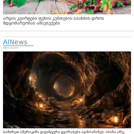
არყის კვირტები ფეხის კუნთების სპაზმის დროს
მდგომარეობას ამსუბუქებს
სამხრეთ ამერიკაში გიგანტური გვირაბები აღმოაჩინეს: ისინი არც