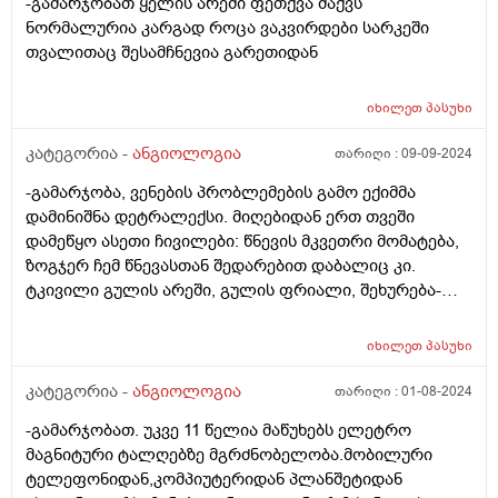
-გამარჯობათ ყელის არეში ფეთქვა მაქვს
ნორმალურია კარგად როცა ვაკვირდები სარკეში
თვალითაც შესამჩნევია გარეთიდან
იხილეთ
პასუხი
კატეგორია -
ანგიოლოგია
თარიღი :
09-09-2024
-გამარჯობა, ვენების პრობლემების გამო ექიმმა
დამინიშნა დეტრალექსი. მიღებიდან ერთ თვეში
დამეწყო ასეთი ჩივილები: წნევის მკვეთრი მომატება,
ზოგჯერ ჩემ წნევასთან შედარებით დაბალიც კი.
ტკივილი გულის არეში, გულის ფრიალი, შეხურება-
შეციება. ექიმი მეუბნება ეს არაა ამ წამლის ბრალი და
რო გავაგრძელო მიღება. გადავიღე კარდიოგრამა,
იხილეთ
პასუხი
ყველაფერი წესრიგში მაქვს. შეიძლება თუ არა ეს იყოს
ამ წამლის უკუჩვენება? როგორ მოვიქცე?
კატეგორია -
ანგიოლოგია
თარიღი :
01-08-2024
-გამარჯობათ. უკვე 11 წელია მაწუხებს ელეტრო
მაგნიტური ტალღებზე მგრძნობელობა.მობილური
ტელეფონიდან,კომპიუტერიდან პლანშეტიდან