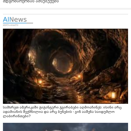
მდგომარეობას ამსუბუქებს
სამხრეთ ამერიკაში გიგანტური გვირაბები აღმოაჩინეს: ისინი არც
ადამიანის შექმნილია და არც ბუნების - ვინ ააშენა საიდუმლო
ლაბირინთები?