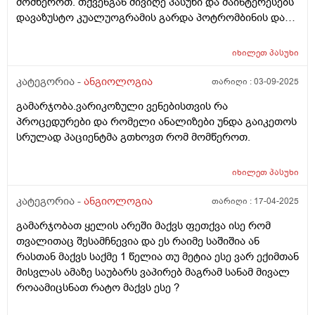
მომწეროთ. თქვენგან მივიღე პასუხი და მაინტერესებს
თრომბის ნიშანი იყოს თუ ჩემი აკვიატებაა? ან რა
დავაზუსტო კუალუოგრამის გარდა პოტრომბინის და
კვლევები ჩავიტარო კიდევ?მადლობა.
დედიმერის ანალიზი არ არის აუცილებელი
ვარიკოზული ბალთების ვენების დროს?
იხილეთ
პასუხი
მადლობა.ტკივილი შეშეუპება არ არის უბრალოდ
ვიზუალურად არის ვენები ზოგ ადგილას გაბერილი.
კატეგორია -
ანგიოლოგია
თარიღი :
03-09-2025
გამარჯობა.ვარიკოზული ვენებისთვის რა
პროცედურები და რომელი ანალიზები უნდა გაიკეთოს
სრულად პაციენტმა გთხოვთ რომ მომწეროთ.
იხილეთ
პასუხი
კატეგორია -
ანგიოლოგია
თარიღი :
17-04-2025
გამარჯობათ ყელის არეში მაქვს ფეთქვა ისე რომ
თვალითაც შესამჩნევია და ეს რაიმე საშიშია ან
რასთან მაქვს საქმე 1 წელია თუ მეტია ესე ვარ ექიმთან
მისვლას ამაზე საუბარს ვაპირებ მაგრამ სანამ მივალ
როაამიცსნათ რატო მაქვს ესე ?