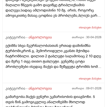
მაღალი წნევის გამო დავიწყე ტრიპლიქსამის
დალევა,სადაც ამლოდიპინი 10 მგ. არის, როგორც
ამოვიკითხე მასაც ცოდნია ეს პრობლემა,პლიუს ვარ
მიმტანი და მთელი დღე ვდგავარ ფეხზე,ადრე ეს არ
მქონია ასე გამოკვეთილად,თუმც ზაფხულობით
იხილეთ
პასუხი
შემიმჩნევია აქა,იქ..... ეს ორი კვირაა საკმაოდ
გადავიტვირთე,მუხლებზეც მაქვს მსუბუქი ტკივილი.
კატეგორია -
ანგიოლოგია
თარიღი :
30-04-2026
თერაპევტმა ამლოდიპი ნი რომ იყოს დამნაშავე
ექიმმა სხვა მკურნალობასთან ერთად დამინიშნა
აქამდე გამოჩნდებოდაო.... რიგორ მოვიქცე,რომელს
ტურბომიკრონ გ, ჰემოროიდული კვანძი მქომდა
დავაბრალო არ ვიცი,მირჩიეთ ვის მივმართო რა ვქნა
ჩატრომბილი. დილით 2 ტაბლეტი საღამოსაც 2 10 დღე
და მერე 1 თვე თითო ტაბლეტი. ვენებზე ცოტა
პრობლემები ისედაც მაქვს და შეწყვეტა ტრომბს ხომ
არ გამოიწვევს? როგორც კარდიომაგნილის
შეწყვეტაზე მაბობენ ესეც მსგავსად ხომ არაა?
იხილეთ
პასუხი
კატეგორია -
ანგიოლოგია
თარიღი :
09-01-2026
გამარჯობა.მაქვს ვენური უკმარისობის დიაგნოზი. 5
თვის წინ გამოვიკვლიე.ანალიზებში მხოლოდ