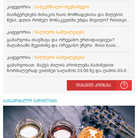
კატეგორია :
სამკურნალო მცენარეები
მაინტერესებს მიხაკის ჩაის მომზადებისა და მიღების
წესი, დღის რომელ მონაკვეთში უნდა მივიღო? რისთვის
არის სასარგებლო და უკუჩვენება თუ აქვს
კატეგორია :
ხალხური საშუალებები
გამარჯობა.თავშავა და ორეგანო ერთიდაიგივეა?
მაღაზიაში შევიძინე და ორეგანო ეწერა. მისი ჩაის
დალევის წესი მაინტერესებს.რისთვის არის კარგი?
წავიკითხე რომ: 1 ჭიქა თბილ წყალში ჩავყაროთ 1 ჩაის
კატეგორია :
ხალხური საშუალებები
კოვზი დაქუცმაცებული და გამხმარი ორეგანო და
გამარჯობათ. მაქვს ძილის პრობლემა.ჩაძინებით
გავაჩეროთ 10-15 წუთი, მივიღოთო ჭამიდან 1-2 საათში.
ნორმალურად ვიძინებ საღამოს 23:00 ზე და ღამის 03-00
მიზანი: ანტიოქსიდანტური და ანთების საწინააღმდეგო
ან 04:00 საათზე მეღვიძება და მერე ვერ ვიძინებ
თვისება. სწორია ეს ინფორმაცია? უკუჩვენება რა აქვს
ვერაფრით.რამე ხალხური საშუალება თუ არის ამ
და ბრონქულ ასთმას თუ შველის ორეგანოს ჩაი?
დასვით კითხვა
პრობლემის მოსაგვარებლად
სამკურნალო წერილები