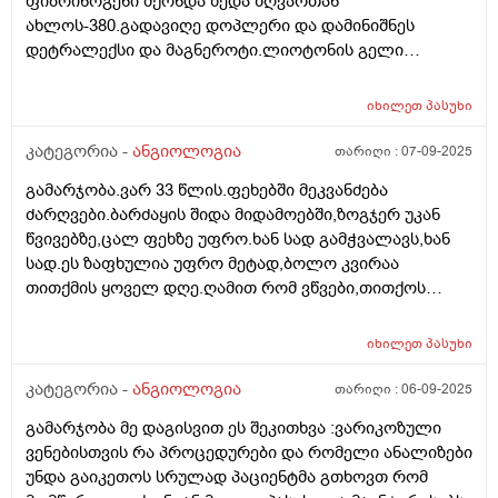
ფიბრინოგენი მქონდა ზედა ზღვართან
ახლოს-380.გადავიღე დოპლერი და დამინიშნეს
დეტრალექსი და მაგნეროტი.ლიოტონის გელი
შესაზელად.ვიმკურნალე 3 თვე.ახლა შეწყვეტილი
მაქვს.დამეწყო ფეხებში ძარღვის ფეთქვისმაგვარი
იხილეთ
პასუხი
შეგრძნენბა,რაღაცნაირი ძარღვის
პულსაცია,რომელიც მალევე გადის,თუმცა დღის
კატეგორია -
ანგიოლოგია
თარიღი :
07-09-2025
მანძილზე რამდენჯერმე მიმეორდება.თითქოს ძარღვი
გამარჯობა.ვარ 33 წლის.ფეხებში მეკვანძება
გამოძრავდა.ცალ ფეხში მეტად. საჭიროა
ძარღვები.ბარძაყის შიდა მიდამოებში,ზოგჯერ უკან
განმეორებითი კვლევები?როგორ მოვიქცე,რისი
წვივებზე,ცალ ფეხზე უფრო.ხან სად გამჭვალავს,ხან
ნიშანი შეიძლება იყოს?ავიკვიატე რომ ეს თრომბის
სად.ეს ზაფხულია უფრო მეტად,ბოლო კვირაა
ნიშანია.
თითქმის ყოველ დღე.ღამით რომ ვწვები,თითქოს
მიხურას და მიჟრუის ფეხები.ისე გამეკვანძება და
ჩამეჭიმება,მგონია ვკვდები.ავიკვიატე რომ ტრომბის
იხილეთ
პასუხი
ნიშნებია.ვენური უკმარისობოს დიაგნოზი დამისვა
ანგიოლოგმა და მხოლოდ დეტრალექსი დამინიშნა.და
კატეგორია -
ანგიოლოგია
თარიღი :
06-09-2025
მაგმეროტს ვსვამ კიდე.დოპლერი ერთი თვის წინ
გამარჯობა მე დაგისვით ეს შეკითხვა :ვარიკოზული
გადავიღე ფეხებზე და არაფერიაო.კოაგულოგრამა
ვენებისთვის რა პროცედურები და რომელი ანალიზები
გავიკონტროლე ნორმაშია.რა გავაკეთო რომ გავიგო
უნდა გაიკეთოს სრულად პაციენტმა გთხოვთ რომ
თრომბის რისკია თუ არა?შესაძლოა ეს მართლა