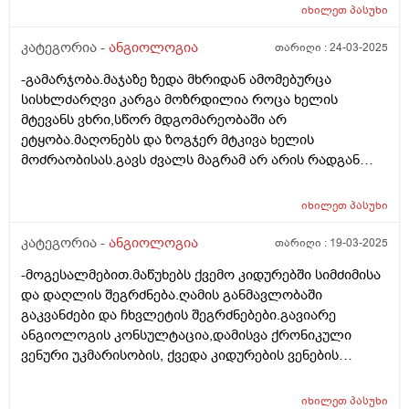
იხილეთ
პასუხი
კატეგორია -
ანგიოლოგია
თარიღი :
24-03-2025
-გამარჯობა.მაჯაზე ზედა მხრიდან ამომებურცა
სისხლძარღვი კარგა მოზრდილია როცა ხელის
მტევანს ვხრი,სწორ მდგომარეობაში არ
ეტყობა.მაღონებს და ზოგჯერ მტკივა ხელის
მოძრაობისას.გავს ძვალს მაგრამ არ არის რადგან
ცოტა ხნით თავის მდგომარეობას დაუბრუნდა,მერე კი
ისევ ამოიბურცა.რას შეიძლება ეს გამოეწვია და
იხილეთ
პასუხი
რომელმა დაავადებამ იცის?გმადლობთ.
კატეგორია -
ანგიოლოგია
თარიღი :
19-03-2025
-მოგესალმებით.მაწუხებს ქვემო კიდურებში სიმძიმისა
და დაღლის შეგრძნება.ღამის განმავლობაში
გაკვანძები და ჩხვლეტის შეგრძნებები.გავიარე
ანგიოლოგის კონსულტაცია,დამისვა ქრონიკული
ვენური უკმარისობის, ქვედა კიდურების ვენების
ვარიკოზის დიაგნოზი. დამინიშნა დეტრალექსი და
ფოლრექსის გელი. დოპლერზე რიგზეა
იხილეთ
პასუხი