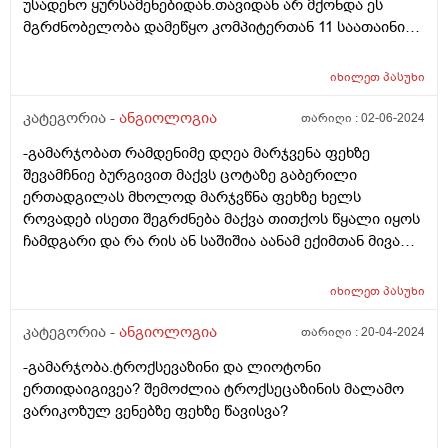
უსადენო ყურსამენებიდან.თავიდან არ მქონდა ეს
მგრძნობელობა დამეწყო კომპიტერთან 11 საათაინი
ჯდომისას 5 თვის თავზე. გულის არეში ძლიერი
წვით,თავის არეში ძლიერი მოჭერითი ტკვილი და
იხილეთ
პასუხი
ძილისკენ მიდრეკილება.სიმხურვალის შეგრძნება და
ოფლიანობა.ყოველ წელს მიმძიმდება შეგრძნება.უკვე
კატეგორია -
ანგიოლოგია
თარიღი :
02-06-2024
გადავედი თავის ტვის მკვებავ მედიკამეტებზე. ეს
-გამარჯობათ რამდენიმე დღეა მარჯვენა ფეხზე
დაავადება ინკურნება?ძლიერი მგრძნობელობა
შევამჩნიე ბურგივით მაქვს ცოტაზე გაბერილი
გამოსხივების მიმართ?
ერთადგილას მხოლოდ მარჯვწნა ფეხზე ხელს
როვადებ ისეთი შეგრძნება მაქვა თითქოს წყალი იყოს
ჩამდგარი და რა რის ან საშიშია აანამ ექიმთან მივალ
რომ დამაკვალიანოთ ?
იხილეთ
პასუხი
კატეგორია -
ანგიოლოგია
თარიღი :
20-04-2024
-გამარჯობა.ტროქსევაზინი და ლიოტონი
ერთიდაიგივეა? შემოძლია ტროქსეცაზინის მალამო
ვარიკოზულ ვენებზე ფეხზე წავისვა?