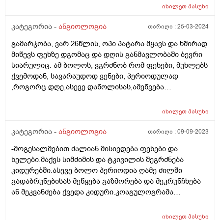
იხილეთ
პასუხი
კატეგორია -
ანგიოლოგია
თარიღი :
25-03-2024
გამარჯობა, ვარ 26წლის, ოპი პატარა მყავს და ხშირად
მიწევს ფეხზე დგომაც და დღის განმავლობაში ბევრი
სიარულიც. ამ ბოლოს, ვგრძნობ რომ ფეხები, მუხლებს
ქვემოდან, სავარაუდოდ ვენები, პერიოდულად
,როგორც დღე,ასევე დაწოლისას,ამეწვება
ხოლმე,შეგრძნება მაქვს,თითქოს ცხელი წყალი
დამეღვარა და დაბლა მიმართულებით წავიდა.
იხილეთ
პასუხი
მხოლოდ ეს შეგრძნება მაქვს,არც ტკივილი,არც
სიმძიმის შეგრძნება. რაიმე საშიში ხომ არაა? რა
კატეგორია -
ანგიოლოგია
თარიღი :
09-09-2023
ანალიზი უნდა გავიკეთო? ან თუ უნდა გავიკეთო
-მოგესალმებით.ძალიან მისივდება ფეხები და
ხელები.მაქვს სიმძიმის და ტკივილის შეგრძნება
კიდურებში.ასევე ბოლო პერიოდია ღამე ძილში
გადაბრუნებისას მეწყება გაზმორება და მეკრუნჩხება
ან მეკვანძება ქვედა კიდური.კოაგულოგრამა
ნორმაშია.ადრე დოპლერი გავიკეთე
ნორმაიყო.როგირ მოვიქცე რას მირჩევთ
იხილეთ
პასუხი