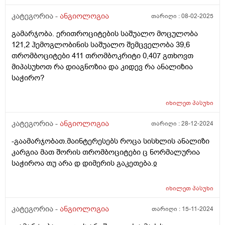
ყველაფერი,კოაგულოგრამა წესრიგშია.დეტრალექსის
მიღების შემდეგ მომეხსნა ჩხვლეტებისა და გაკვანძვის
კატეგორია -
ანგიოლოგია
თარიღი :
08-02-2025
შეგრძნებები,მაგრამ ღამის განმავლობაში
გამარჯობა. ერითროციტების საშუალო მოცულობა
ტერფებიდან დაწყებული,მთლიანი ფეხები მტკივა.
121,2 ჰემოგლობინის საშუალო შემცველობა 39,6
დილით,ფეხებში ისეთი სიმძიმის და დაღლის
თრომბოციტები 411 თრომბოკრიტი 0,407 გთხოვთ
შეგრძნებით ვიღვიძებ, თითქოს მთელი ღამე
მიპასუხოთ რა დიაგნოზია და კიდევ რა ანალიზია
დავრბოდი.შესიება არ მქონია არასოდეს. კიდევ რა
საჭირო?
კვლევა შეიძლება ჩავიტარო და რისგან შეიძლება
იყოს გამოწვეული ასეთი სიმძიმის და დაღლის
შეგრძნება? მადლობა
იხილეთ
პასუხი
კატეგორია -
ანგიოლოგია
თარიღი :
28-12-2024
-გაამარჯობათ.მაინტერესებს როცა სისხლის ანალიზი
კარგია მათ შორის თრომბოციტები ც ნორმალურია
საჭიროა თუ არა დ დიმერის გაკეთება.ჲ
იხილეთ
პასუხი
კატეგორია -
ანგიოლოგია
თარიღი :
15-11-2024