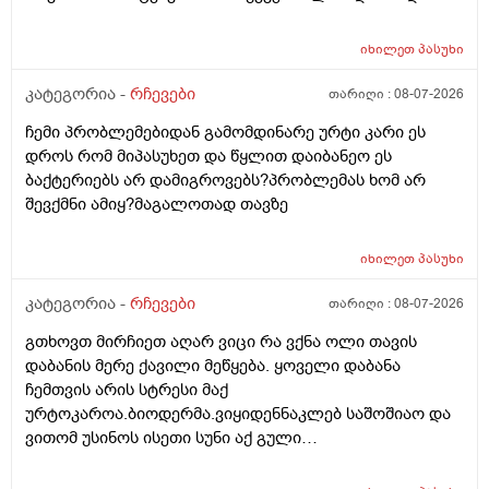
რომ ყირადღება მივაქციო დ ვიტამინი დავალებინო
და ფულინრომ არჰვაქ ვერანაირად ექიმთან ვერ
იხილეთ
პასუხი
წაიყვან.ჰოდა რომ ხალიან ვცადო და მივაღწიო
შედეგს იბ ის ექიმთან მაომც ჩავიდეს თუ თავის
კატეგორია -
რჩევები
თარიღი :
08-07-2026
ექიმთან ვერა რადგან ძვირო კდება და არგვაქ .ჰოდა
ჩემი პრობლემებიდან გამომდინარე ურტი კარი ეს
იბნის ექიმყან რომ დ ვიტამინი გაიკეთოს და უბნის
დროს რომ მიპასუხეთ და წყლით დაიბანეო ეს
ექიმის დანიშნულებას ვენდო ის ხომ კარდიოლოგი
ბაქტერიებს არ დამიგროვებს?პრობლემას ხომ არ
არაა თან დიდათ რომ ვაკვირდები არაა მცოდნე ამ
შევქმნი ამიყ?მაგალოთად თავზე
მხრივ და ვერ ვენდობი და ხომ არავნებს მამას დ
ვიტამინი თუ დაინიშნა ექიმმა უბნის ექიმმა რამდენად
სარისკოა?მის კარდიოლოგა ვერ დავირეკავ ან
იხილეთ
პასუხი
კატეგორია -
რჩევები
თარიღი :
08-07-2026
გთხოვთ მირჩიეთ აღარ ვიცი რა ვქნა ოლი თავის
დაბანის მერე ქავილი მეწყება. ყოველი დაბანა
ჩემთვის არის სტრესი მაქ
ურტოკაროა.ბიოდერმა.ვიყიდენნაკლებ საშოშიაო და
ვითომ უსინოს ისეთი სუნი აქ გული
მიღონდება.ლეპეტიტოც ვიხმარე ბაბეს ექსტრა
დამატენიანებელი შამპუნიც მაგრამ ყველაფერზე