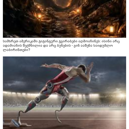
სამხრეთ ამერიკაში გიგანტური გვირაბები აღმოაჩინეს: ისინი არც
ადამიანის შექმნილია და არც ბუნების - ვინ ააშენა საიდუმლო
ლაბირინთები?