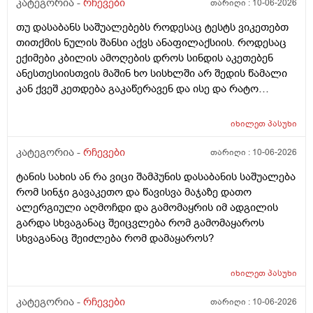
მაყროს და მექავება..მ ყან საშინლად გამოშრა ხელები
კატეგორია -
რჩევები
თარიღი :
10-06-2026
სებამედზეც და ამ ტოპიკრემოს გელზეც .ექომთან
თუ დასაბანს საშუალებებს როდესაც ტესტს ვიკეთებთ
არსად და ვერც წავალ
თითქმის ნულის შანსი აქვს ანაფილაქსიის. როდესაც
ექიმები კბილის ამოღების დროს სინდის აკეთებენ
ანესთესიისთვის მაშინ ხო სისხლში არ შედის წამალი
კან ქვეშ კეთდება გაკაწერავენ და ისე და რატო
ეუბნებიან ხოლმე თავბრო ხო არდაგეხვაო? როგორ
ახარო რატომ იკითხებიან თუ ანა ფილოქსიოზე არ
იხილეთ
პასუხი
ფიქრობენ? დათმობად ადგილობრივად შეიძლება
გამონაყარი გაჩნდე რატო არიან მზად ყოფნაში გუშინ
კატეგორია -
რჩევები
თარიღი :
10-06-2026
შეიცვლება თავბრუ დაეხვეწეს და ან კიდევ უარესი
ტანის სახის ან რა ვიცი შამპუნის დასაბანის საშუალება
რატო არ აკეთებენ ამ სინდს ყველგან და რატომ
რომ სინჯი გავაკეთო და წავისვა მაჯაზე დათო
მაინცდამაინც სპეციალურ კლინიკებში რატომ ეს
ალერგიული აღმოჩდი და გამომაყრის იმ ადგილის
შენიათ
გარდა სხვაგანაც შეიცვლება რომ გამომაყაროს
სხვაგანაც შეიძლება რომ დამაყაროს?
იხილეთ
პასუხი
კატეგორია -
რჩევები
თარიღი :
10-06-2026