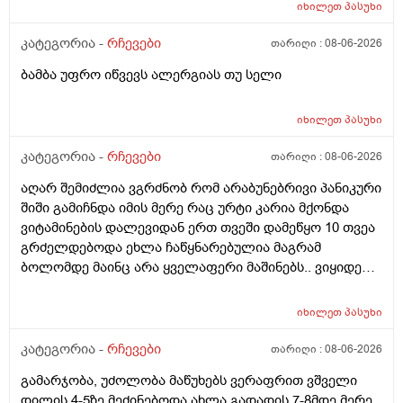
იხილეთ
პასუხი
კატეგორია -
რჩევები
თარიღი :
08-06-2026
ბამბა უფრო იწვევს ალერგიას თუ სელი
იხილეთ
პასუხი
კატეგორია -
რჩევები
თარიღი :
08-06-2026
აღარ შემიძლია ვგრძნობ რომ არაბუნებრივი პანიკური
შიში გამიჩნდა იმის მერე რაც ურტი კარია მქონდა
ვიტამინების დალევიდან ერთ თვეში დამეწყო 10 თვეა
გრძელდებოდა ეხლა ჩაწყნარებულია მაგრამ
ბოლომდე მაინც არა ყველაფერი მაშინებს.. ვიყიდე
ტობი კრემის სახისა და ტანის გელი მაგრამ მეშინია
გამოყენება პატარა ადგილას რო ბცადო
იხილეთ
პასუხი
ალერგოულინთუ ვა4 სელზე რაც მე არვიცო ვარ თუ
არა.მაშონ ანაფილაქსია ხომ არ მექმება?
კატეგორია -
რჩევები
თარიღი :
08-06-2026
ამხელა.ფასო მიბეცო წვალებით და ვერ ვბედავ
გამარჯობა, უძოლობა მაწუხებს ვერაფრით ვშველი
ცუდათ ვხდებინშოშოსგან მარტო მაშინებს ეს
დილის 4-5ზე მეძინებოდა ახლა გადადის 7-8მდე მერე