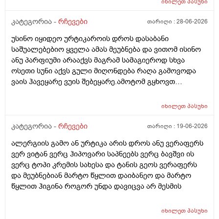
იხილეთ
პასუხი
ქავილი მეწყება დაბანიდან მეორე დღეს.აღარ
შემიხლია ვიტანკები.რამე მირჩიეთ დამპუნი რა რომ
კატეგორია -
რჩევები
თარიღი :
28-06-2026
სუნიც ქონდეს ცოტა ნორმალურო და არ
უსინო იყიდეო ურტიკაროის დროს დასაბანი
ამექავოს.ბიბხიანოს შამპუნი რომ ვიყიდო ბაბეზ3
საშუალებებიო ყველა ამას მეუბნება და ვითომ ისინო
უარესი ხომ არარის?მხოლპდ ბიბცოანის საპობს იტანს
ანუ პარფიუმი არააქვს მაგრამ სამაგიეროდ სხვა
ტანოს კანი მაგრამ შამპუნი აოხმაროა და ასე მგონია
ოსეთი სუნი აქვს გული მიღონდება რაღა გამოვოდა
ბაბე იფრო ნახია და თუ ბაბე მახლევს ქავილს ბიბჩენი
ვაის ჰავეყარე ვუის შებეყარე.ამოტომ გყხოვთ
იგრო მომცემს?სავატაუდოთ სიმშრალისგან მექავება
მომწერეთ მე ახლა ვხმარობ ბაბეა ექსტრა
რადგან დაბანის მეორე დღეს მეწყება ქავილი.ან თუ
დამატენიანებელ შამპუნს თაფლით რომ აროს იმას და
ბინჩენი უკეთესია რონელი?სხვადასხვა აქვს ბუბჩენს
იხილეთ
პასუხი
მაგას იფრო რბილი დამცოტა სილფატი აქვს თუ
ბუბჩენის შამპუნი რომ ვიყიდო იმად?
კატეგორია -
რჩევები
თარიღი :
19-06-2026
ალერგიის გამო ან ურტიკა არის დროს ანუ ვერაფერს
ვერ ვიტან ვერც ჰიპოვარი საპნეებს ვერც ბავშვი ის
ვერც ტოპი კრემის სახესა და ტანის გეოს ვერაფერს
და მეუბნებიან მარტო წყლით დაიბანეო და მარტო
წყლით ჰიგინა როგორ უნდა დავიცვა არ მესმის
იხილეთ
პასუხი