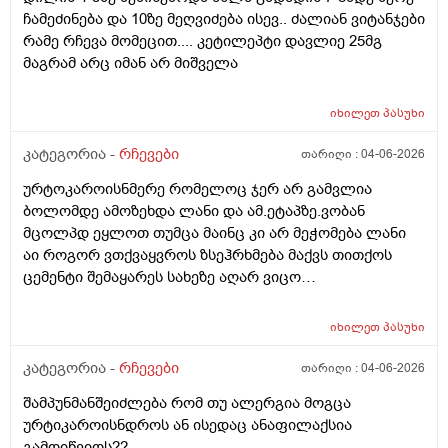
ონტელექტოც ანაფილაქსიას ახსენებს სულ დამამე
ჩამეძინება და 10ზე მეღვიძება ისევ.. ძალიან ვიტანჯები
როზა
რამე რჩევა მომეცით.... კეტილეპტი დავლიე 25მგ
მაგრამ არც იმან არ მიშველა
იხილეთ
პასუხი
კატეგორია -
რჩევები
თარიღი :
04-06-2026
ურტოკაროისნმერე რომელოც ჯერ არ გამვლია
ბოლომდე ამოზეხდა ლანი და ამ.ეტაპზე.ვობან
მცოლპდ ეყლოთ თუმცა მაინც კი არ მეჭომება ლანი
აი როგორ ვთქვაყვროს ზსეჰრხმება მაქვს თითქოს
ცემენტი შემაყარეს სახეზე აღარ ვიცო
რავქნა.დავიღალე ამდენ ექსპერომენტებშო და
წვალებაშო..სულ ბავშობიდან დღემდე ალისა საპონს
იხილეთ
პასუხი
ბხმარობდო მშვენივრად და რაც სირბელო გაამძაფრწ
2036წელს.ვეღარ ბხმღობ.მცპლპდნეყალოც კი ესეთ
კატეგორია -
რჩევები
თარიღი :
04-06-2026
შეჰრძნებას მაძლევს და ასე მგონია ვერანაირი
შამპუნმანშეიძლება რომ თუ ალერგია მოგცა
დამატენოანებელო ვერ მშველოს.პოროს დაბანოს
ურტიკაროისნდროს ან ისედაც ანაფილაქსია
მერე 4ჯერ ვისმევ პატარა პატარა შიალედებში
გამოიწვიოს??