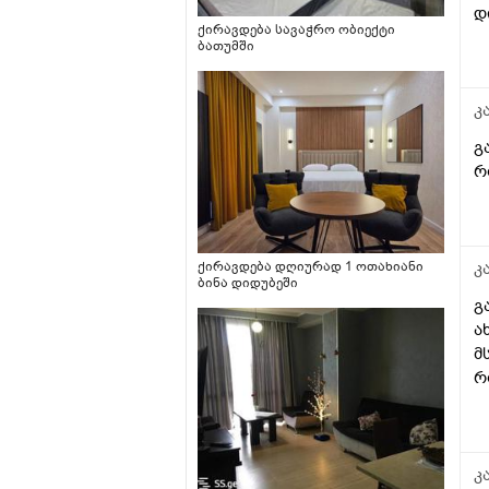
დ
ქირავდება სავაჭრო ობიექტი
ბათუმში
კ
გ
რ
კ
ქირავდება დღიურად 1 ოთახიანი
ბინა დიდუბეში
გ
ა
მ
რ
კ