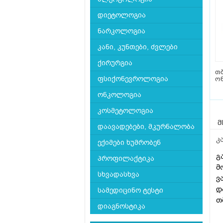
დიეტოლოგია
ნარკოლოგია
კანი, კუნთები, ძვლები
ქირურგია
თ
ფსიქონევროლოგია
ო
ონკოლოგია
კოსმეტოლოგია
მ
დაავადებები, მკურნალობა
კ
ექიმები ხუმრობენ
გ
პროფილაქტიკა
მ
სხვადასხვა
ვ
დ
სამედიცინო ტესტი
თ
დიაგნოსტიკა
მ
დ