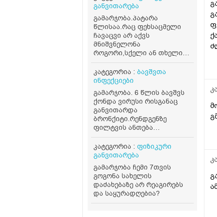
გ
განვითარება
გ
გამარჯობა.პატარა
ფ
წლისაა.რაც ფეხსაცმელი
ქ
ჩავაცვი არ აქვს
მნიშვნელონა
ძ
როგორი,სქელი ან თხელი
ა
წინდა,რეიტუზი,სულ
ეოფლება
კატეგორია :
ბავშვთა
ფეხი,უნოტიოვდება რაც
ინფექციები
აცვია,ანუ აქვს
კ
გამარჯობა. 6 წლის ბავშვს
სველივით.სხვა ადგილებში
ქონდა ვირუსი რისგანაც
არ აღენიშნება
მ
განვითარდა
ოფლიანობა.ფეხზე დადის
გ
ბრონქიტი.რენდგენზე
უკვე არის ძალიან
ფილტვის ანთება
მოძრავი,ღამე არ
დაზუსტებით არ ჩანდა.
ოფლიანობს,არც თავზე არც
დაუნიშნეს ინგალაციები და
კატეგორია :
ფიზიკური
ფეხზე
ანტიბიოტიკები. მოვრჩით
განვითარება
კ
მკურნალობას დააზლოებით
გამარჯობა ჩემი 7თვის
1 კვირაა მაგრამ ხველა
გ
გოგონა სახელის
მაინც აქვს დარჩენილი
დაძახებაზე არ რეაგირებს
ა
ლორწოთი(რომელსაც ვერ
და საყურადღებია?
იღებს) რა შეიძლება
მოვიმოქმედოთ ამ დროს ?
სხვა არანაირი სიმპტომი არ