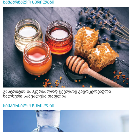
სამკურნალო წერილები
ერთი სუფრის კოვზის მეოთხედი ფხვნილი კურკუმა და
ჩავყარო ცოტა შავი პილპილი და ავადუღო თუ ჯერ რძე
ავადუღო, ცოტა გათბეს და მერე ჩავყარო კურკუმა? და
საღამოს ვახშამზე რომ მივიღო თუ შეიძლება? P.S მიზანი
არის ანთების საწინააღმდეგო,ანტიოქსიდანტური და
დამამშვიდებელი( მშვიდი ძილისთვის)
გასტრიტის სამკურნალოდ ყველაზე გავრცელებული
ხალხური საშუალება თაფლია
სამკურნალო წერილები