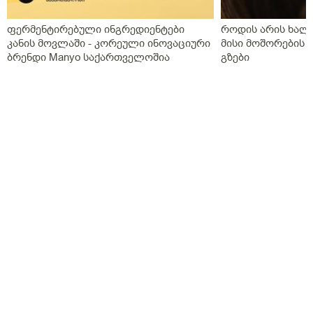
აქვს თავის ტკივილები,სხვა ჩვენება არააქვს და ასე
გვგონია დ ვიტამია გამოიწვიაო მარა ვირუსიც
ფერმენტირებული ინგრედიენტები
როდის არის ხალი
ქონდა,ვაგოსტაბილი თავის ტკივილისთვის,თქვენ რას
კანის მოვლაში - კორეული ინოვაციური
მისი მოშორების 
გვირჩევთ?როგორც გვითხარით ონლაინ ისე მიდის
ბრენდი Manyo საქართველოშია
გზები
ყველაფერი და ხალხს შეხება აქვთ პირდაპირ
პროცესთან და ისინი ვერ ხვდებიან.გმადლობთ
გაწეული დახმარებისთვის.