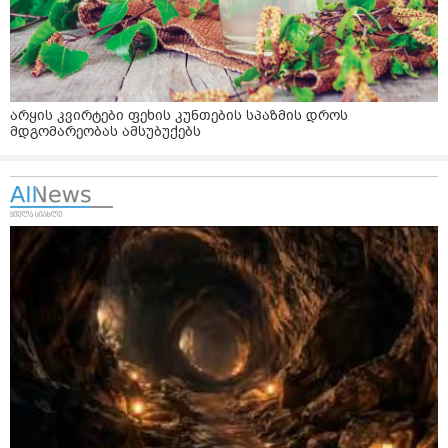
არყის კვირტები ფეხის კუნთების სპაზმის დროს
მდგომარეობას ამსუბუქებს