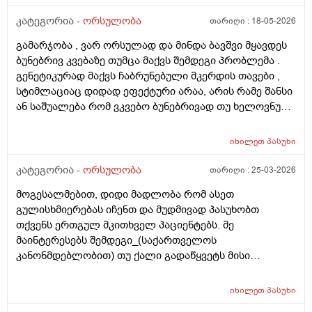
კატეგორია -
ორსულობა
თარიღი :
18-05-2026
გამარჯობა , ვარ ორსულად და მინდა ბავშვი მყავდეს
ბუნებრივ კვებაზე თუმცა მაქვს შემდეგი პრობლემა .
გენეტიკურად მაქვს ჩაბრუნებული მკერდის თავები ,
სტიმლაციაც დიდად ეფექტური არაა, არის რამე შანსი
ან საშუალება რომ ვკვებო ბუნებრივად თუ ხელოვნური
კვება დავიწყოთ ? მადლობა წინასწარ !
იხილეთ
პასუხი
კატეგორია -
ორსულობა
თარიღი :
25-03-2026
მოგესალმებით, დიდი მადლობა რომ ასეთ
გულისხმიერებას იჩენთ და მუდმივად პასუხობთ
თქვენს ერთგულ მკითხველ პაციენტებს. მე
მაინტერესებს შემდეგი_(საქართველოს
კანონმდებლობით) თუ ქალი გადაწყვეტს მისი
კვერცხუჯრედის გაყინვას, რამდენი ხნის ვადითაა ეს
(კვერცხუჯრედის კრიოპრეზერვაცია) შესაძლებელი?
იხილეთ
პასუხი
და რამდენია ყოველთვიური გადასახადი? და ყველაზე