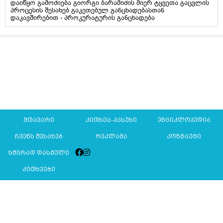
დაიწყო გამოძიება გიორგი ბარამიძის მიერ ტყვეთა გაცვლის
პროცესის შესახებ გაკეთებულ განცხადებასთან
დაკავშირებით - პროკურატურის განცხადება
მთავარი
კითხვა-პასუხი
ენციკლოპედია
ჩვენს შესახებ
რეკლამა
კონტაქტი
ხშირად დასმული
კითხვები
Mkurnali.ge © 2016 ყველა უფლება დაცულია
მასალების გადაბეჭდვა/რეპროდუცირება აკრძალულია,
იხილეთ
მასალის გამოყენების პირობები