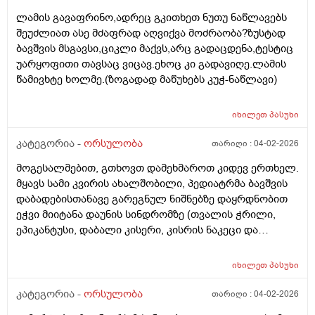
ლამის გავაფრინო,ადრეც გკითხეთ ნუთუ ნაწლავებს
შეუძლიათ ასე მძაფრად აღვიქვა მოძრაობა?ზუსტად
ბავშვის მსგავსი,ციკლი მაქვს,არც გადაცდენა,ტესტიც
უარყოფითი თავსაც ვიცავ.ეხოც კი გადავიღე.ლამის
წამივხტე ხოლმე.(ზოგადად მაწუხებს კუჭ-ნაწლავი)
იხილეთ
პასუხი
კატეგორია -
ორსულობა
თარიღი :
04-02-2026
მოგესალმებით, გთხოვთ დამეხმაროთ კიდევ ერთხელ.
მყავს სამი კვირის ახალშობილი, პედიატრმა ბავშვის
დაბადებისთანავე გარეგნულ ნიშნებზე დაყრდნობით
ეჭვი მიიტანა დაუნის სინდრომზე (თვალის ჭრილი,
ეპიკანტუსი, დაბალი კისერი, კისრის ნაკეცი და
დაბალი ტონუსი), კვლევების შედეგად ბავშვს არ
აღმოაჩნდა გულის მანკი, ასევე სმენის პრობლემა და
იხილეთ
პასუხი
შინაგანი ორგანოების სხვა პათოლოგიები. გთხოვთ
მირჩიოთ ჯერ გენეტიკოსის კონსულტაცია მჭირდება
კატეგორია -
ორსულობა
თარიღი :
04-02-2026
თუ კარიოტიპის ანალიზი?