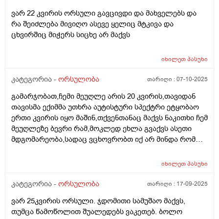
აჩვენა ერთი თვის უკან,როგორ მოვიქცე?
ვარ 22 კვირის ორსული გავცივდი და მახველებს და
რა შეიძლება მივიღო ასევე ყელიც მტკივა და
ცხვირშიც მიჭერს სიცხე არ მაქვს
იხილეთ
პასუხი
კატეგორია -
ორსულობა
თარიღი :
07-10-2025
გამარჯობათ,ჩემი მეუღლე არის 20 კვირის,თავიდან
თავისმა ექიმმა უთხრა აუტისტური სპექტრი ეტყობაო
ერთი კვირის იყო მაშინ,თქვენთანაც მაქვს ნაკითხი ჩემ
მეუღლეზე ბევრი რამ,მოკლედ ეხლა გვაქვს ასეთი
მდგომარეობა,სადაც ვცხოვრობთ იქ არ მინდა რომ
იმშობიაროს,გვინდა თბილისში,დავუკავშირდით
ექიმს,გაცვლაგგამოცვლის ფურცლი
იხილეთ
პასუხი
გაკეთებულია,ახალ ექიმს რომ უთხრა როგორც
მკურნალობდა ჩემი მეუღლე ძალიან გაკვირვებული
კატეგორია -
ორსულობა
თარიღი :
17-09-2025
დარჩა და ჩვენც ვნერვიულობთ ცოტა არ
ვარ 25კვირის ორსული. ჯდომითი სამუშაო მაქვს,
იყოს,ორსულობა მიდის ძალიან
თუმცა წამოწოლით შუალედებს ვაკეთებ. ბოლო
კარგად,გემახსოვრებით ალბათ მარიხუანას