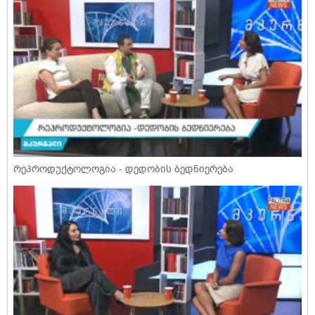
რეპროდუქტოლოგია - დედობის ბედნიერება