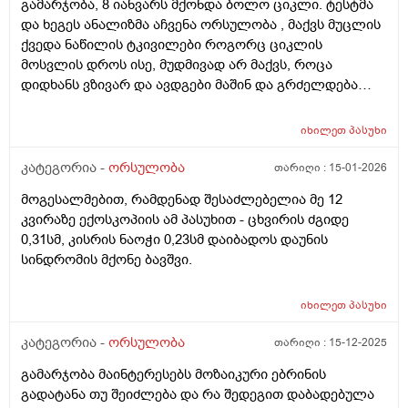
გამარჯობა, 8 იანვარს მქონდა ბოლო ციკლი. ტესტმა
და ხეგეს ანალიზმა აჩვენა ორსულობა , მაქვს მუცლის
ქვედა ნაწილის ტკივილები როგორც ციკლის
მოსვლის დროს ისე, მუდმივად არ მაქვს, როცა
დიდხანს ვზივარ და ავდგები მაშინ და გრძელდება
დაახლოებით 1 2 წუთი და შემდეგ მივლის , ასევე ღამე
რომ ვწევარ მაშინ მტკივა იგივე ხანგრძლივობიფ
იხილეთ
პასუხი
ოღონდ თითქოს უფრო მეტად, ბუნებრივია? 3 დღეა
რაც ასე ვარ.
კატეგორია -
ორსულობა
თარიღი :
15-01-2026
მოგესალმებით, რამდენად შესაძლებელია მე 12
კვირაზე ექოსკოპიის ამ პასუხით - ცხვირის ძგიდე
0,31სმ, კისრის ნაოჭი 0,23სმ დაიბადოს დაუნის
სინდრომის მქონე ბავშვი.
იხილეთ
პასუხი
კატეგორია -
ორსულობა
თარიღი :
15-12-2025
გამარჯობა მაინტერესებს მოზაიკური ებრინის
გადატანა თუ შეიძლება და რა შედეგით დაბადებულა