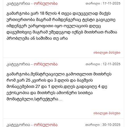
კატეგორია -
ორსულობა
თარიღი :
17-11-2025
გამარჯობა ვარ 18 წლის 4 თვეა დაუცველად მაქვს
ურთიერთობა მაგრამ რამდენჯერაც ტესტი გავიკეთე
იმდენჯერ უარყოფითი იყო ოვულაციის დღეც
დავუმთხვიე მაგრამ უშედეგოდ იქნებ მითხრათ რაშია
პრობლემა ან საშიშია თუ არა
იხილეთ
პასუხი
კატეგორია -
ორსულობა
თარიღი :
12-11-2025
გამარჯობა,მენსტრუაციული გამოთვლით მითხრეს
რომ ვარ 25 კვირის და 3 დღის და ბავშვის
მონაცემებით 27 და 1 დღის,დღეს გადავიღე 4 დე
ექოსკოპია და მითხრეს ამიონური სითხეა
მომატებული,სტრუქტურა
არაეთგვაროვანიმღვრიე,მითხრეს რომ შანსი მაქ
ნაადრევი მშობიარობის,მაქვს ამ ბოლოს წელის
იხილეთ
პასუხი
ტკივილი ხშირად,ყრუ ტკივილი თირკმლებისბარეში
და ხაჭოსებრი გამონადენი,ნაცხის ანალიზმა კანდიდა
კატეგორია -
ორსულობა
თარიღი :
30-10-2025