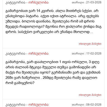
მნიშვნელოვანი შეკითხვა_თუ, დავუშვათ, საკუთარ
კატეგორია -
ორსულობა
თარიღი :
21-03-2026
გაყინული კვერცხუჯრედების ნაწილს ქალი
გამარჯობათ ვარ 14 კვირის. ახლა მითხრეს სქესი. არ
გამოიყენებს, გაყინული კიდევ ისევ მორჩება
ენახებოდა პატარა. აქეთ იქით ატრიალა. არც ფეხებს
კლინიკაში, ამ დროს შემდგომ როგორ განვითარდება
უშლიდა. ბოლოს დაინახა, შეიძლება რომ ამ დროს
სცენარი? რა ბედი ეწევა დარჩენილ გაყინულ
შეცდეს რადიოლოგი? მგონია რო ჭიპლარი ქონდა მაგ
კვერცხუჯრედებს?_თუ მათ ვადა გასდით,
დროს. სასქესო ჯირკვლები არ უჩანდა მხოლოდ
გამოიყენებენ მანამ სხვა ქალის
სიგრძე გამოჩნდა ბიჭის.
გასანაყოფიერებლად, ე.წ "დონორის" სურვილის
მიუხედავად? თუ არ შეწუხდებით, დეტალურად რომ
იხილეთ
პასუხი
ამიხსნათ ამ ყველაფრის იურიდიული მხარე? უღრმესი
კატეგორია -
ორსულობა
თარიღი :
17-02-2026
მადლობა!
გამარჯობა, ვარ დაახლოებით 1 თვის ორსული, 3 დღე
არის ძალიან მტკივა მუცელი თუმცა გამონადენი არ
მაქვს რა შეიძლება იყოს? გერმანიაში ვარ და ექიმთან
26ში ვარ ჩაწერილი . 26მდე შეიძლება რამე დავლიო
რომ გამიყუჩოს?
იხილეთ
პასუხი
კატეგორია -
ორსულობა
თარიღი :
08-02-2026