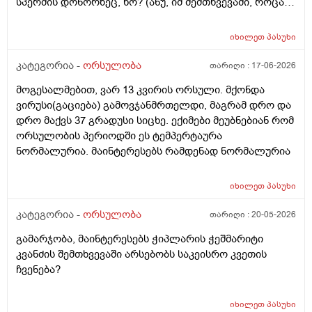
სპერმის დონორზეც, ხო? (ანუ, იმ შემთხვევაში, როცა
თავისი სპერმით ან კვერცხუჯრედით ვერ ბადებს
წყვილი) და კიდევ_თუ მედიცინა აბორტს ჩასახული
იხილეთ
პასუხი
ბავშვის მკვლელობად აღიარებს, იგივე ითქმის ხო,
როცა ლაბორატორიაში, სინჯარაში
კატეგორია -
ორსულობა
თარიღი :
17-06-2026
განაყოფიერებული ემბრიონის დაბადება აღარ სურთ
მოგესალმებით, ვარ 13 კვირის ორსული. მქონდა
მის მშობლებს?
ვირუსი(გაციება) გამოვჯანმრთელდი, მაგრამ დრო და
დრო მაქვს 37 გრადუსი სიცხე. ექიმები მეუბნებიან რომ
ორსულობის პერიოდში ეს ტემპერტაურა
ნორმალურია. მაინტერესებს რამდენად ნორმალურია
იხილეთ
პასუხი
კატეგორია -
ორსულობა
თარიღი :
20-05-2026
გამარჯობა, მაინტერესებს ჭიპლარის ჭეშმარიტი
კვანძის შემთხვევაში არსებობს საკეისრო კვეთის
ჩვენება?
იხილეთ
პასუხი