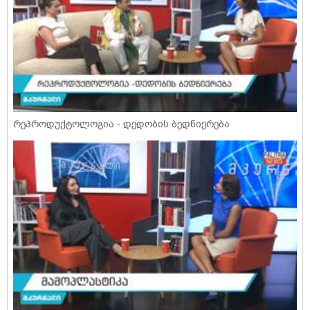
რეპროდუქტოლოგია - დედობის ბედნიერება