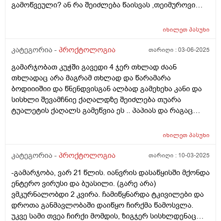
დამეხმაროთ მადლობა დიდი წინასწარ, ვფიქრობ,
გამოწვეული? ან რა შეიძლება წაისვას ,თეიმუროვი
შესაძლოა ნაწლავის ან ნაღვლის პრობლემა იყოს
მომცეს აფთიაქში და კი შველის იმ პერიოდში.ან
იმიტომ რომ ხანდახან დილას გულის რევის
როგორ უნდა მოიქცეს ,რა შეიძლება იხმაროს
იხილეთ
პასუხი
შეგრძნებაც მაქვს ცოტათი და დილას უფრო შეტევები
მუცლის ვიდრე დღის განმავლობაში და ზოგადად
კატეგორია -
პროქტოლოგია
თარიღი :
03-06-2025
ხილს არ ვჭამ და ჯანსაღად ეს შეიძლება იყოს ამის
თავი რაც ვნახე სიმპტომები ნაწლავის კიბოს გავდა და
გამარჯობათ კუჭში გავედი 4 ჯერ თხლად ძაან
შევშფოთდი 17 ის ეხლა გავხდი და ისეთს არ ვჭამ
თხლადაც არა მაგრამ თხლად და წარამარა
არაფერს ასე რომ ვიყო
ბოდიიიშიი და წნენდვისგან ალბად გამეხეხა კანი და
სისხლი შევამჩნიე ქაღალდზე შეიძლება თუარა
ტუალეტის ქაღალს გამეწვია ეს .. პაპიას და რაგაც
რბილი ტუალეტების ქაღალდებუ რომ იყიდება
ეგენიარა მეორეენაირი მაგას ვხმარობ .ასევე
იხილეთ
პასუხი
მაინტერესებს რომელი საკვები არ შეიძლება
ბუასილის დროს მწარის და მჟავის გარდა .და რომელი
კატეგორია -
პროქტოლოგია
თარიღი :
10-03-2025
შეიძლება ვარ 25წლისბიჭი.
-გამარჯობა, ვარ 21 წლის. იანვრის დასაწყისში მქონდა
ენტერო ვირუსი და ბუასილი. (გარე არა)
ვმკურნალობდი 2 კვირა. ჩამიწყნარდა ტკივილები და
დროთა განმავლობაში დაიწყო ჩირქმა წამოსვლა.
უკვე სამი თვეა ჩირქი მომდის, ზიგჯერ სისხლდენაც