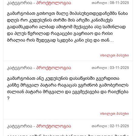
საწმენდითაც ვიწმენდავ მარა შეილება ბევრჯერ
კატეგორია -
პროქტოლოგია
თარიღი :
08-11-2025
გამობანვის ბრალი იყოს ?წყლით ან რავი საწმენდისან
გამარჯობათ გთხოვთ მალე მიპასუხეთდედაჩემმა ნახა
სხვა რაიმის მიმანიშნებელი ხომ არაა .. ასევე
დღეს რო კუდუსუნის ძირში მის არეში კანიმაქვს
დუნდულების ბოლოში დასაწყისში არა ანუ
გადამსკდარი ალბად ამიტომ მექავება ასე საშინლად
კუდუსუნთან არა ბოლოში სადაც ბოდიშით და
და პლუს წვრილად რაგაცები გაყრიაო და რისი
ყვერების პარი იწყება იქ მუდვიმად მიღიზიანდება კანი
ბრალია რის შედეგად სკდება კანი ესე და თან
და გამობურცული მაქ თითქოს თურმანიძე
გამონაყარი რისი ბრალია სინაფლანოს მაზს ვისვამ
რამდენჯერაც წავისვი ჩამიწყნარდა მარა
და მიშველის? ბიჭივარ
მომენტშირომ ვიწმენდავ მედება რაგაც გამობურცული
იხილეთ
პასუხი
პატარათი ისე არ მაქვს წვა მაგ ადგილის ან ქავილი ან
კატეგორია -
პროქტოლოგია
თარიღი :
03-11-2025
ტკივილი როცა სუფთად ვარ მაგრამ მომენტებში
ვგრძნობ ხოლმე რომ რაგაც მედება იმადგილში
გამარჯობათ ანუ კუდუსუნის დასაწყისში გვერდითა
სადაც აგიხწერეთ და არვიცი დაზუსტებით თუარა
კანზე მრგვალ პატარა რაგაცას ვგრძნობ გამობერილს
მაგრამ ისე მახსოვს რომ ბავშობიდან ასე მაქვს და
ძალიან პატარა მრგვალი და ეგვმექავება და რაიქნება
ადრეც ბევრჯერ მომსვლია მსგავსი შემთხვევა
?
იხილეთ
პასუხი
კატეგორია -
პროქტოლოგია
თარიღი :
02-11-2025