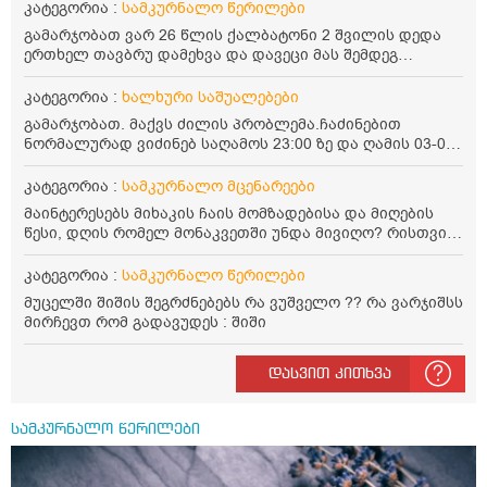
კატეგორია :
სამკურნალო წერილები
გამარჯობათ ვარ 26 წლის ქალბატონი 2 შვილის დედა
ერთხელ თავბრუ დამეხვა და დავეცი მას შემდეგ
დამეწყო შიშები ვეღარ გავდიოდი გარეთ რადგან ისევ
ასე ცუდად არ გავხდარიყავი ყურის ანთება მქონდა
კატეგორია :
ხალხური საშუალებები
მაშინ როგორც გაირკვა მას შემსეგ გავიდა 1 წელზე
გამარჯობათ. მაქვს ძილის პრობლემა.ჩაძინებით
მეტინდა კიდე მეხვევა თავბრუ გარეთ გასვილისას
ნორმალურად ვიძინებ საღამოს 23:00 ზე და ღამის 03-00
სახლში კარგად ვარ როცა ახსენებენ გარეთ წაავალა
ან 04:00 საათზე მეღვიძება და მერე ვერ ვიძინებ
სმაგაზეხ კი ცუდად ვხდებოდი ეხლა როგორმე გავდივარ
ვერაფრით.რამე ხალხური საშუალება თუ არის ამ
კატეგორია :
სამკურნალო მცენარეები
ბაღში ჯოხში ზოგჯერ მაქვს შეგრძნება მიწა მეცლება
პრობლემის მოსაგვარებლად
ფეხებიდან და ჯოხზე უნდა დავეყრდნო აუცილებლად
მაინტერესებს მიხაკის ჩაის მომზადებისა და მიღების
არვიხი როგორ მოვიქცე რა გავაკეთო ასევე დამეწყო
წესი, დღის რომელ მონაკვეთში უნდა მივიღო? რისთვის
შიშები უაზროდ შფოთვა რომ ვეღარ გავალ გაერთ
არის სასარგებლო და უკუჩვენება თუ აქვს
საერთო ან რაომე მსგავსი როგორ მოვიქხე გავხდი
კატეგორია :
სამკურნალო წერილები
ძალაინ მგრძნობიარე ყველაფერზე მეტირება ( ვინმერ
მუცელში შიშის შეგრძნებებს რა ვუშველო ?? რა ვარჯიშსს
რომ ჩხუბობს ცუდად ვხდები შიშები მეწყება ეგრევე (
მირჩევთ რომ გადავუდეს : შიში
ასევე მაქვს დანგრეული ოჯახი 7 თვეა 5წლიანი
ქორწინება დასრულებული იყო ღალატი პატიებები
მანიპულაციები რომ თავს მოიკლავდა თუ წამოვიდოდი
დასვით კითხვა
მისგან ეს ტოქსიკური ურთიერთობა დავასრულე ეხლა
ისებ ასე ვარ თავბრუხვევებით და როგორ მოვიქცეე
არვიცი ბოდიში ცოყა არულად მიწერია
სამკურნალო წერილები