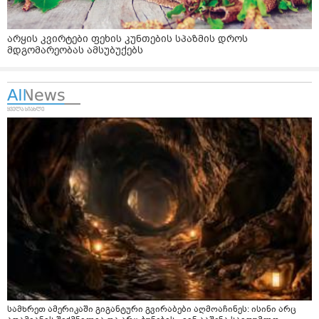
არყის კვირტები ფეხის კუნთების სპაზმის დროს
მდგომარეობას ამსუბუქებს
სამხრეთ ამერიკაში გიგანტური გვირაბები აღმოაჩინეს: ისინი არც