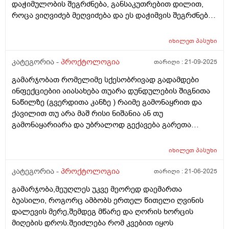
ღამე და კანი მგონი დაწითლებული მაქვს ვარ ბიჭი
დაჭიმულობის შეგრძნება, განსაკუთრებით დილით,
როცა ვიღვიძებ მეღვიძება და ეს დაჭიმვის შეგრძნება
არ მაძინებს თან თითქოს მოშარდვა მინდა თან
შებერილობაა რომელიც მაწუხებს და მისველდება
იხილეთ
პასუხი
საჯდომი მსგავსი შეგრძნებების შემდეგ და ტუალეჩი
რო დავჯდები ვერაფერს ვშვები მაქვს კიდევ. •
კატეგორია -
პროქტოლოგია
თარიღი :
21-09-2025
მოულოდნელი „ბუყბუყი“ მუცელში; • ტუალეტზე
გამარჯობათ რომელიმე სქესობრივად გადამდები
წასვლისას შეგრძნება, რომ ბოლომდე ვერ
ინფექციებიი აიასახება თუარა დუნდულების შიგნითა
ვცარიელდებისავით. • ჭინთების შემდეგ ხშირად
ნაწილზე (გვერდითა კანზე ) რაიმე გამონაყრით და
მინდება ბევრი შარდვა შემდეგ მიღიზიანდება და წვა
ქავილით თუ არა მაშ რისი ნიშანია ან თუ
მიჩნდება. • მუცელი ხმაურობს ხშირად ხან მარცხენა
გამონაყარიარა და უბრალოდ გექავება გარეთა
მხარეს ხან მარჯვენა თითქოს რაღაც უჭირს. • ბოლო
ნაწილი
ორი დღე მქონდა მოთეთრო განავალი შერეული,
შემდეგ ჩვეულებრივად გახდა ხილის ჭამის შემდეგ •
იხილეთ
პასუხი
ზოგჯერ ჰაერის ჩასუნთქვისას მუცელში დაჭიმულობის
კატეგორია -
პროქტოლოგია
თარიღი :
21-06-2025
შეგრძნება და მოშარდვის. • მადა ქრება როცა ასე ვარ
თუმცა როცა დაწყნარდება სიმპტომები რასაც არ ვჭამ,
გამარჯობა,მეუღლეს უკვე მეორედ დაემართა
ორგანიზმი იმის აღდგენას მთხოვს და როცა ავღადგენ
ბუასილი, როგორც ამბობს ერთელ წითელი ღვინის
და კარგად შევჭამ შემდეგ ისევ მეწყება თითქოს
დალევის მერე,შემდეგ მწარე და ღორის ხორცის
მატრიცაში ვარ და ჩემსთავს ვუჩალიჩებ და იქნებ
მიღების დროს.შეიძლება რომ კვებით იყოს