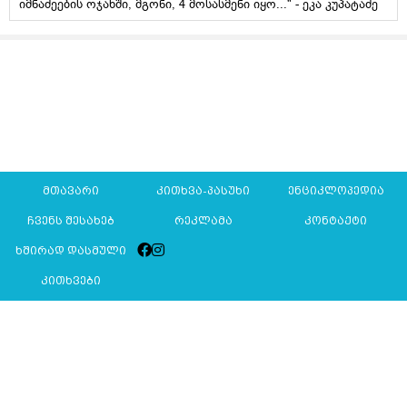
იმნაძეების ოჯახში, მგონი, 4 მოსასმენი იყო..." - ეკა კუპატაძე
მთავარი
კითხვა-პასუხი
ენციკლოპედია
ჩვენს შესახებ
რეკლამა
კონტაქტი
ხშირად დასმული
კითხვები
Mkurnali.ge © 2016 ყველა უფლება დაცულია
მასალების გადაბეჭდვა/რეპროდუცირება აკრძალულია,
იხილეთ
მასალის გამოყენების პირობები