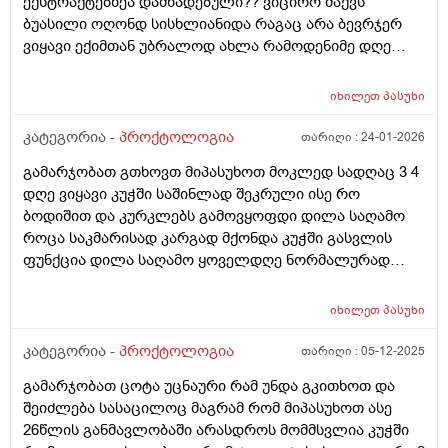
ექსტრაქტებზეა დამზადებული?? ვიცირო მაქვს
ბუასილი ოღონდ სისხლიანიდა რაგაც არა ბევრჯერ
ვიყავი ექიმთან უბრალოდ ახლა რამოდენიმე დღე
შეკრული ვიყავი კუჭშიდა დიდი ალბათობით
გამიღიზიანა და კუჭში გასვლის შემდეგ დილა საღამო
იხილეთ
პასუხი
რომ გავიკეთო ხომ შეიიძლება
კატეგორია -
პროქტოლოგია
თარიღი :
24-01-2026
გამარჯობათ გთხოვთ მიპასუხოთ მოკლედ სადღაც 3 4
დღე ვიყავი კუჭში საშინლად შეკრული ისე რო
ბოდიშით და კურკლებს გამოვყოფდი დილა საღამო
როცა საკმარისად კარგად მქონდა კუჭში გასვლის
ფუნქცია დილა საღამო ყოველდღე ნორმალურად
გავდიოდი და ესე რომ დამემართა დავლიე ყაბზობის
საწინაღმდეგო წამალი დაარ მიშველა შემდეგ დავლიე
იხილეთ
პასუხი
და ახლაც ვსვავ 7 დღეა ულტრაბიოტიკის ფხვნნილლს
და მომიწესრიგა შედარებიით უბრალოდ ის არის რომ
კატეგორია -
პროქტოლოგია
თარიღი :
05-12-2025
კუჭშირომ გავედი ერთი განავალი შავი მომეჩვენა თუ
გამარჯობათ ცოტა უცნაური რამ უნდა გკითხოთ და
ყავისფერში იყო შერეული და მეორე ყვითელი ..
შეიძლება სასაცილოც მაგრამ რომ მიპასუხოთ ასე
ნახშირის აბებიარ დამილევია რო შავი ფერი მიეცა და
26წლის განმავლობაში არასდროს მომმსვლია კუჭში
არც სისხლიანი არმაქვს განავალი ეს ალბად დიდხანს