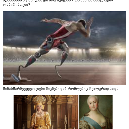
ადამიანის შექმნილია და არც ბუნების - ვინ ააშენა საიდუმლო
ლაბირინთები?
წინასწარმეტყველებები წიგნებიდან, რომლებიც რეალურად ახდა