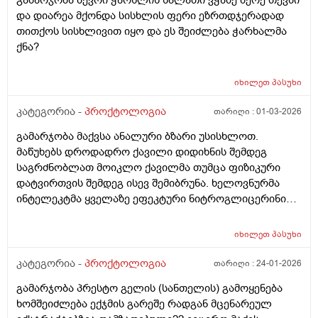
გამარჯობა ბევრი ჭარხლის სალათი ვჭამე მერე თევზი
და დიარეა მქონდა სისხლის ფერი ეზრთდჯერადად
თითქოს სისხლივით იყო და ეს შეიძლება ჭარხალმა
ქნა?
იხილეთ
პასუხი
კატეგორია -
პროქტოლოგია
თარიღი :
01-03-2026
გამარჯობა მაქვსა ანალური ბზარი უსისხლოთ.
მაწუხებს დროდადრო ქავილი დიდიხნის შემდეგ
საგრძნობლათ მოიკლო ქავილმა თუმცა ფიზიკური
დატვირთვის შემდეგ ისევ შემიბრუნა. ხელოვნურმა
ინტელეკტმა ყველაზე ეფეკტური ნიტროგლიცერინის
მალამოაო თუმცა არ იშოვება ქართულ აფთიაქებში
და ზოგადად დიდი სიმწირეა წამლების ამ თემაზე
იხილეთ
პასუხი
ქართულ ბაზარზე. რას მირჩევთ რაიმე ეფეკტური
წამალი თუ იცით ქართულ აფთიაქებში რომ ვიყიდო
კატეგორია -
პროქტოლოგია
თარიღი :
24-01-2026
მადლობა
გამარჯობა პრესტო გელის (სანთელის) გამოყენება
ხომშეიძლება ექჯმის გარეშე რადგან მცენარეულ