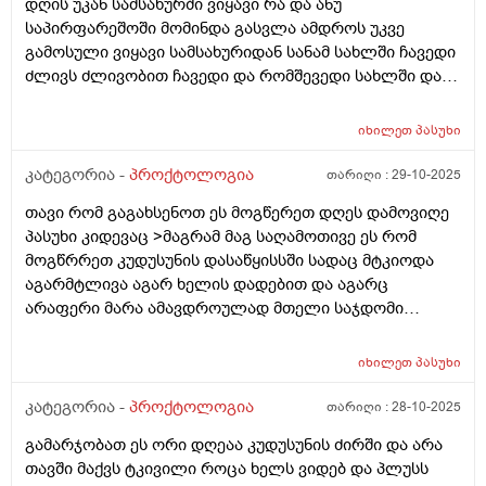
დღის უკან სამსახურში ვიყავი რა და ანუ
საპირფარეშოში მომინდა გასვლა ამდროს უკვე
გამოსული ვიყავი სამსახურიდან სანამ სახლში ჩავედი
ძლივს ძლივობით ჩავედი და რომშევედი სახლში და
გავედი კუჭში საკმაოდ მტკივნეული იყო კუჭში გასვლა
მისმერე დამეწყო ტკივილები ვისვამ თურმანიძის
იხილეთ
პასუხი
მალამოს მაგრამ.მგონი წესივრადაც ვერ ვისვამ
ანალურ ხვრელზე იმიტორო მგონი შედეგი არ მაქვს
კატეგორია -
პროქტოლოგია
თარიღი :
29-10-2025
კუჭში ძალიან ძალიან ცოტას გავდივარ და ხშორად
თავი რომ გაგახსენოთ ეს მოგწერეთ დღეს დამოვიღე
გავდივარ 30 წუთში ისევ მინდება და მოენტებში
პასუხი კიდევაც >მაგრამ მაგ საღამოთივე ეს რომ
ოღონდ სულარა როცა ისევ მადგება ბოდიშით და
მოგწრრეთ კუდუსუნის დასაწყისსში სადაც მტკიოდა
განავალი ისევ მტკივდება რომ მაწვება მაგრამ კუჭში
აგარმტლივა აგარ ხელის დადებით და აგარც
გასვლის მერე ტკივილები მიქრება ტკივილი ძააალიან
არაფერი მარა ამავდროულად მთელი საჯდომი
ძლიერიარ არის მაგრამ ვგრძნობ მოკლედ ტკივილს...
მტკიოდა ხოლმე ყრუდ და მომენტალურად წატეხვა
განავალიარ არის სისხლიანი. და რაც მოვყევი სულ
დუნდულებზე და შიგნითა ნაწილში ასევე კუჭში 5 ჯერ
პირველად სამსახურიდან რომ გამოვედი მაშინ
იხილეთ
პასუხი
გავედი ცოტ ცოტა ისე რო თითქოს ვერ ვიმთავრებდი
მომინდა და სანამ სახლამდე ჩავედი ძლივს შევედი და
გასვლას ადრე ვიყავიასე და ახლაც ასე ვარ
კატეგორია -
პროქტოლოგია
თარიღი :
28-10-2025
კუჭში რომ გავედი მტკივნეული იყო თქო ამისმერე
სანთლებს ვიკეთებდი მაგრამ ახლა ბუასილის მაზს
გაგრძელება რამე შუაშია ამასთან რამე
გამარჯობათ ეს ორი დღეაა კუდუსუნის ძირში და არა
ვისვამ თურმანიძის.. რაიმე ძლიერ ანთებას ხომარ
დამიზიანდა???.. არის თუარა ეს ბუასილის
თავში მაქვს ტკივილი როცა ხელს ვიდებ და პლუსს
აქვს ადგილი ცოტახანი რომ დავჯდებიი ან დავწვები
ბრალი..მანამდე სანამ ეს მოხდებოდა ერთი დღით