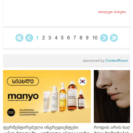
მაქვს კუჭში გასვლის დროს და განსაკუთრებით თავის
დატვირთვის დროს. ექიმთან არ მივსულვარ.
იხილეთ
პასუხი
1
2
3
4
5
6
7
8
9
10
sponsored by
ContentRoom
ფერმენტირებული ინგრედიენტები
როდის არის ხალი