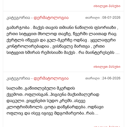
ასაკი და გენეტიკა , ზუსტად ვერ გეტყვით მაგრამ
იხილეთ
პასუხი
სკალპზე , დეზა ნაწილზე თმა მაქვს შეთხელებული და
შუბლის ხაზიც გადაწეულია უკვე აშკარად . ჩემი
კატეგორია -
დერმატოლოგია
თარიღი :
08-07-2026
შეკითხვა მდგომარეობს შემდეგში - თმის გადანერგვა ,
გამარჯობა . მაქვს თავის თმიანი ნაწილის ფსორიაზი ,
ჩამატება და გახშირება , თუ არის მიზანშეწონილი და
ერთი სიტყვით მხოლოდ თავზე, წვერში ლაითად რაც
გამართლებილი სკალპის ფსორიაზის დროს ? არ
ქერტლს იწვევს და გულ-მკერზე ოდნავ . ყველაფერი
მინდა რომ ამ პროცედურებმა კიდევ უფრო
კონტროლირებადია , ვისწავლე მართვა , ერთი
გამიღიანოს . თუ გააგრძელებს იმავე ფორმით
სიტყვით ხშირას რემისიაში მაქვს . რა მაინტერესებს -
არსებობას თანახმა ვარ ერთი სიტყით . მოკლედ
იმ ადგილებში სადაც არასდრის მქონია მაგ:ღაწვები ,
შეიძლება თუ არა თმის გადანერგვა სკალპის
კისერი , ყელი , მუცელი , საჯდომი , ხელი , ფეხი და ა.შ
ფსორიაზის დროს და არის თუ არა პრაქტიკაში ვინც
იხილეთ
პასუხი
თუ შეიძლება ეპილაციის კეთება . ვიკეთებდი ღაწვებსა
გაიკეთა , თმაც შეუნარჩუნდა და ფსორიაზიც არ
და ყელზე და დაახლოებით 2 წელია გავწყვიტე ,
კატეგორია -
დერმატოლოგია
თარიღი :
24-06-2026
გაღიზიანებულა კიდე უფრო . მადლონა წინასწარ !
ფსორიაზი დამეწყო დაახლოებით 10 წელი. 27 წლის
სალამი..გაწითლებული მკერდის
ვარ . ვიღაცამ მითხრა შესაძლოა ეპილაციამ
ქვემოთ..ოფლისგან..ჰიგიენა მაქსიმალურად
გააღიაზიანოს და მანდაც გამოვიდესო , შიშმა ამიტანა
დაცული..ვიყენებთ სუდო კრემს..ასევე
. სხვადასხვა ვერსია მესმის , ზოგი ამბობს არანაირი
კლოტრიმაზოლს..ცოტა დაწყნარდება..ოდნავი
ახალი კერების გაჩენა , ზოგიც კი პირიქით . იქნებ
ოფლიც და ისევ იგივე მდგომარეობა..რას
თქვენ მითხრათ ღირს გაგრძელება ? რისკი
გვირჩევთ..მადლობა ..
რამხელაა? მადლობა წინასწარ .