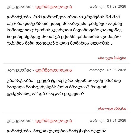
კატეგორია -
დერმატოლოგია
თარიღი :
08-03-2026
გამარჯობა. რამ გამოიწვია არვიცი კრემების წასმამ
თუ რამ დამემართა კანზე პრობლემა დამეწყო ოდნავ
სიწითლით ცხვირის გვერდით მიდამოებში და ოდნავ
ნიკაპზე შემდეგ მოიმატა ექიმმა დამინიშნა ლიპიკარ
ეგზემის მაზი თავიდან 5 დღე მომიხდა თითქმის
ამილაგა და შემდეგ ისევ თავიდან დამეწყო სიწითლე
და დაემატა წარბებს შორის . გავაგრძელე ეს ეგზემია
იხილეთ
პასუხი
მაზი მაგრამ უფრო მიუარესებდა და ახლა არაფერს
არ ვისმევ მაგრამ კანი მაქვს საშინლად გამომშრალი
კატეგორია -
დერმატოლოგია
თარიღი :
07-03-2026
და პერიოდულად ისევ მაქვს სიწითლე ვერ გავიგე
გამარჯობათ, ქვედა ტუჩზე გამომდის ხოლმე ხშირად
ზუსტად რა მჭირს მეშინია რაიმე კრემია წასმა რომ
ნახეთქი.მაინტერესებს რისი ბრალია? როგორ
უარესი არ დამემართოს რა შეიძლება გავაკეთო ?
ვუმკურნალო? და როგორ ვიკვებო?
იხილეთ
პასუხი
კატეგორია -
დერმატოლოგია
თარიღი :
28-01-2026
გამარჯობა. ბოლო დღეებია მარცხენა იღლია