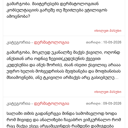
გამარჯობა. მაიტერესებს დერმატოლოგთან
კობსულტაციის გარეშე თუ შეიძლება ვტილიგოს
ამოცნობა?
იხილეთ
პასუხი
კატეგორია -
დერმატოლოგია
თარიღი :
10-05-2026
გამარჯობა, მოკლედ უკანალზე მაქვს ქავილი, ოღონდ
ანუსთან არა ოდნავ ზევით(კუდუსუნის ქვევით
კუდუსუნსა და ანუს შორის), ძაან ისეთი ქავილიც არააა
უფრო ხელის მოხვედრისას მეფხანება და მოფხანისას
მსიამოვნებს, ანუ ტკივილი არმაქვს არც გასიებულუ
არაა, 2 წლის წინ გავიკეთე პილონუდირ კისტის
ოპერაცია ანუ ბეწვის ჩაბრუნება(ლაზერით) მაგის მერე
იხილეთ
პასუხი
კვირაში მინიმუმ 4 ჯერ ვიბან მაგ ადგილს(მხოლოდ
წყლით) ანუ არამგონია რომ გამიმეორდეს. ჭიები
კატეგორია -
დერმატოლოგია
თარიღი :
09-05-2026
მყავდა და მაგანაც იცის ქავილი მაგრამ ანუსის
სალამი თმის გადანერგვა მინდა სამომავლოდ ხოდა
გარშემო, ჰემოროიდიც მაქვს ოდნავ, სოკო შეიძლება
რომ მივიდე და ანალიზები ჩავაბრო ვიმკურნალო რომ
იყოს? ან კანის გაღიზიანება?
რაც მაქვა ესეც არგამცვინდეს რამდენი დამიჯდება