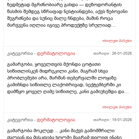
ზედმეტად მგრძნობიარე გახდა — დეზოდორანტის
წასმის შემდეგ სწრაფად ნესტიანდება, აქვს წებოვანი
შეგრძნება და სუნიც მალე ჩნდება, მაშინ როცა
მარჯვენა იღლია იგივე პროდუქტზე სრულიად
ნორმალურად რეაგირებს და მშრალია. სიწითლე ან
ტკივილი არ მაქვს, მაგრამ აშკარა ასიმეტრიაა
იხილეთ
პასუხი
რეაქციაში. მაინტერესებს, შეიძლება თუ არა ეს იყოს
კანის გაღიზიანება, ოფლის ჯირკვლების აქტივობის
კატეგორია -
დერმატოლოგია
თარიღი :
26-01-2026
სხვაობა ან სხვა დერმატოლოგიური მიზეზი ან
გამარჯობა, ყოველთვის მქონდა ცოტათი
როგორი ტიპის მოვლას მირჩევთ ვარ 17 წლის ბიჭი
სიწითლისკენ მიდრეკილი კანი, მაგრამ სხვა
ბევრი სხვადასხვა დეზოდორანტი მიხმარია და
პრობლემები არა, შარშან თებერვალში ლოყაზე
აღმოვაჩინე რო დეზოდორანტებში არ არის საქმე
გამიჩნდა სიწითლე ლაქობრივად, სექტემბერში კი
არამედ ჩემს მარცხენა იღლიაშია. მადლობა წინასწარ
დამწყო ყოველ ღამე სიწითლე, კანი გამიუხეშდა და
პასუხისთვის
წავედი დერმატოლოგთან, დამინიშნა დერმოდექსის
საწინააღმდეგო სახის დასააბნი 6 კვირის მანძილზე,
იხილეთ
პასუხი
როზამეტი დღეგმოშვებით და აზელაინის მჟავა 15%,
ამასთან ერთად ავენის ტოლარენს კონტროლი,
კატეგორია -
დერმატოლოგია
თარიღი :
19-01-2026
მითხრა, რომ მაქვს პაპულაპოსტულოზური როზაცეა,
გამარჯობა მოკლედ ... კანი მაქვს გამომშრალი
რაც დავიწყე მკურნალობა საშინლად მომემატა
ძალიან და მისკდება ხოლმე მაგრამ დილით ვნახე