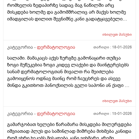
ლოყებზე გამონაყარი, სხაბოლოოდ დავიწყე
რომხელის ზედაპირზე სადაც მაგ ნაწილში არც
დოქსიციკლინის 100 მგ დალევა უკვე 10 დღეზე მეტია
მისკდება ხოლმე და გამომშრალიც არ მაქვს ხოლმე
და სახე უფრო ჩაწყნარდა, რა ვქნა როდის შევწყვიტო
იმადგილას დილით შევნიშნე კანი გადატყავებული
დალევა?
ხელი არაფერზე არ გამიკრავს ზუსტად ვიცირომ
გამჭროდა და რაგაცა მაგრამ ეს პატარა მერე
იხილეთ
პასუხი
გადიდდა სიგრძეში და იმ ადგილას ლურჯად ამოვიდა
თხლად კანზე რა შეიძლება იყოს
კატეგორია -
დერმატოლოგია
თარიღი :
18-01-2026
სალამი. მამაკაცს აქვს ზურგზე გამონაყარი თუმცა
ზოგი მუწუკებია ზოგი კიდევ ლაქები და მაინტერესებს
სანამ დერმატოლოგთან მივალთ რა შეიძლება
გამოიყენოს ოდნავ მაინც რომ ჩაუცხრეს და ასევე
მინდა გკითხოთ პანოქსილის გელი საპონი ან ქაფი თუ
არის ეფექტური? მადლობა
იხილეთ
პასუხი
კატეგორია -
დერმატოლოგია
თარიღი :
15-01-2026
გამარჯობათ ხელები წარამარა მისკდება მილურჯდება
იშვიათად პლუს და საშინლად მიშრება მიხმება კანიდა
რომ ვხრი ხეკებს მისკდება კანი ვიხმარე კრემი