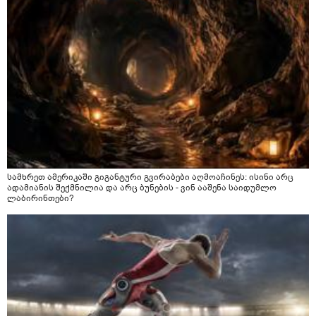
სამხრეთ ამერიკაში გიგანტური გვირაბები აღმოაჩინეს: ისინი არც
ადამიანის შექმნილია და არც ბუნების - ვინ ააშენა საიდუმლო
ლაბირინთები?