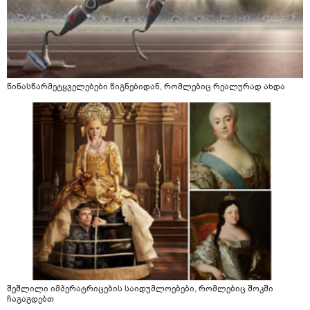
წინასწარმეტყველებები წიგნებიდან, რომლებიც რეალურად ახდა
შეშლილი იმპერატრიცების საიდუმლოებები, რომლებიც შოკში
ჩაგაგდებთ