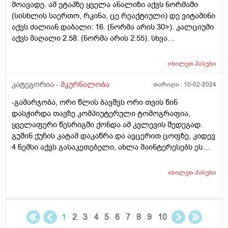
მოავადე. ამ ეტაპზე ყველა ანალიზი აქვს ნორმაში
(სისხლის საერთო, რკინა, ცე რეაქტიული) დე ვიტამინი
აქვს ძალიან დაბალი: 16. (ნორმა არის 30>). კალციუმი
აქვს მაღალი 2.58. (ნორმა არის 2.55). სხვა
ლაბორატორიაშიც გადავამოწმე და იქაც მაღალი
დაფიქსირდა კალციუმი. გთხოვთ დამამშვიდოდ, რომ
იხილეთ
პასუხი
საშიში არაფერია, ძალიან ვნერვიულობ, ვიცი, რომ
კალციუმის მომატება არ არის კარგი. ექიმთან ვერ
კატეგორია -
მკურნალობა
თარიღი :
10-02-2024
მიმყავს ამ დღეებში და გთხოვთ მიპასუხოთ. მადლობა
-გამარჯობა, ორი წლის ბავშვს ორი თვის წინ
წინასწარ!
დასჭირდა თავზე კომპიუტერული ტომოგრაფია,
ყველაფერი წესრიგში ქონდა ამ კვლევის შედეგად.
გუშინ ქუჩის კატამ დაკაწრა და ავცერით ცოფზე, კიდევ
4 ნემსი აქვს გასაკეთებელი, ახლა მაინტერესებს ეს
ტომოგრაფია და აცრა ერთამანეთთან არანაირ
კავშირში ხო არაა? ხო არ დაემატება ერთი მეორეს და
იხილეთ
პასუხი
ბავშვს რამეს უზამს
1
2
3
4
5
6
7
8
9
10