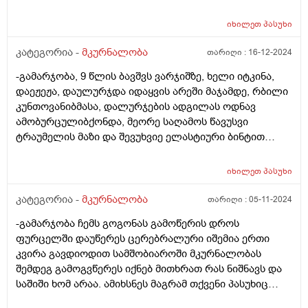
ასაკის ბრალიაო..ერთი წელიწადი კი აქვს ეს წნევები
მიპასუხოთ რამდენად საგანგაშია
და რა იქნება მიზეზი ან რისი ექიმთან მივიყვანო
ანტისტრეპტოლიზინის ეს მაჩვენებელი და სად ვეძიო
იხილეთ
პასუხი
დამატებით კვლევებისთვის.მეშინია არ დარჩეს
ამის მიზეზი? მადლობა
ჰიპერტენზიული .
კატეგორია -
მკურნალობა
თარიღი :
16-12-2024
-გამარჯობა, 9 წლის ბავშვს ვარჯიშზე, ხელი იტკინა,
დაეჟეჟა, დაულურჯდა იდაყვის არეში მაჯამდე, რბილი
კუნთოვანიბმასა, დალურჯების ადგილას ოდნავ
ამობურცულიბქონდა, მეორე საღამოს წავუსვი
ტრაუმელის მაზი და შევუხვიე ელასტიური ბინტით
სავარაუდოდ ცოტა მაგრად მომივიდა შეფუთვა,
დილით 9 საათზე ხელის მტვენი ქონდა შეშუპებული,
იხილეთ
პასუხი
ახლა თითქოს ცოტა დაუცხრა მაგრამ ისევ აქვს
შეშუპება, როგორ მოვიქცეთ? ფერი შეცვლილი არა
კატეგორია -
მკურნალობა
თარიღი :
05-11-2024
აქვს მტევანს არც ტკივილი აქვს უბრალოდ მუჭის
-გამარჯობა ჩემს გოგონას გამოწერის დროს
შეკვრა ოდნავ უჭირს
ფურცელში დაუწერეს ცერებრალური იშემია ერთი
კვირა გავდიოდით სამშობიაროში მკურნალობას
შემდეგ გამოგვწერეს იქნებ მითხრათ რას ნიშნავს და
საშიში ხომ არაა. ამიხსნეს მაგრამ თქვენი პასუხიც
მაინტერესებს, მადლობა წინასწარ