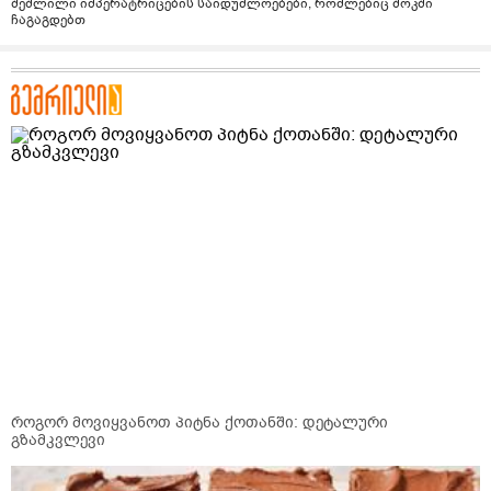
შეშლილი იმპერატრიცების საიდუმლოებები, რომლებიც შოკში
ჩაგაგდებთ
როგორ მოვიყვანოთ პიტნა ქოთანში: დეტალური
გზამკვლევი