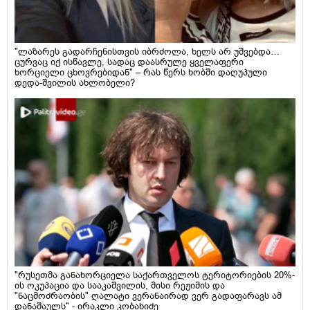
"ლაზარეს გადარჩენისთვის იბრძოლა, ხელს არ უშვებდა…
ცურვაც იქ ისწავლე, სადაც დაასრულე ყველაფერი
ხორციელი ცხოვრებიდან" – რას წერს ხობში დაღუპული
დედა-შვილის ახლობელი?
"რუსეთმა განახორციელა საქართველოს ტერიტორიების 20%-
ის ოკუპაცია და სააკაშვილის, მისი რეჟიმის და
"ნაცმოძრაობის" ღალატი ვერანაირად ვერ გადაფარავს ამ
დანაშაულს" - ირაკლი კობახიძე