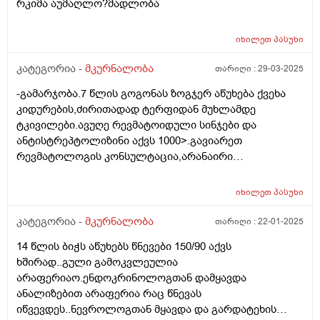
რკიმა აუმაღლო?მადლობა
მიმაართულებით წავიდე?
იხილეთ
პასუხი
კატეგორია -
მკურნალობა
თარიღი :
29-03-2025
-გამარჯობა.7 წლის გოგონას ზოგჯერ აწუხება ქვეხა
კიდურების,ძირითადად ტერფიდან მუხლამდე
ტკივილები.ავუღე რევმატოიდული სინჯები და
ანტისტრეპტოლიზინი აქვს 1000>.გავიარეთ
რევმატოლოგის კონსულტაცია,არანაირი
მკურნალობა არ დგვინიშნა.თქვა რომ
ანტისტრეპტოლისზინის მაღალი მაჩვენებელი
იხილეთ
პასუხი
მიუთითებს გადატანილ სტრეპტოკოკულ დაავადებაზე
და ტკივილები ფეხებში-ზრდის ტკივილებად
კატეგორია -
მკურნალობა
თარიღი :
22-01-2025
ჩათვალა.გულის ეხოსკოპიაზე ყველაფერი
14 წლის ბიჭს აწუხებს წნევები 150/90 აქვს
რიგზეა.თუმცა მე მაინც მაწუხებს
ხშირად..გული გამოკვლეულია
ანტისტრეპტოლიზინის ეს მაჩვენებელი და როგორ
არაფერიაო.ენდოკრინოლოგთან დამყავდა
მოვიქცე? რა პროფილია ექიმი გვჭირდება? ვფიქრობ
ანალიზებით არაფერია რაც წნევას
ოტორალინგოლოგის კონსულტაციას თუმცა ყელი
იწვევდეს..ნევროლოგთან მყავდა და გარდატეხის
ჩირქოვანი არ აქვს და არ ავადობს ხოლმე.გთხოვთ