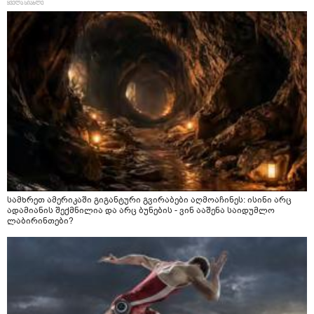
სამხრეთ ამერიკაში გიგანტური გვირაბები აღმოაჩინეს: ისინი არც
ადამიანის შექმნილია და არც ბუნების - ვინ ააშენა საიდუმლო
ლაბირინთები?