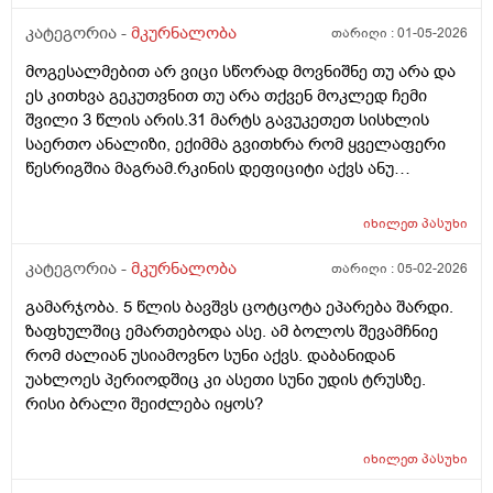
კატეგორია -
მკურნალობა
თარიღი :
01-05-2026
მოგესალმებით არ ვიცი სწორად მოვნიშნე თუ არა და
ეს კითხვა გეკუთვნით თუ არა თქვენ მოკლედ ჩემი
შვილი 3 წლის არის.31 მარტს გავუკეთეთ სისხლის
საერთო ანალიზი, ექიმმა გვითხრა რომ ყველაფერი
წესრიგშია მაგრამ.რკინის დეფიციტი აქვს ანუ
ანემიაო.დაგვინიშნა ფეროზიტი ორი ბოთლი და
გამოგვიშვა.ბავშვმა რომ.დაიწყო ფეროზიტის სმა,
იხილეთ
პასუხი
მადაც მოემატა და ენერგიულად იყო, დღეს არის 1
მაისი, ჩავამთავრეთ ფეროზიტი სულ რაღაც 2 კვირაში
კატეგორია -
მკურნალობა
თარიღი :
05-02-2026
რადგან დილა.საღამოს ვასმევდი 5 მლ.ახლა კი 1 თვეა
გამარჯობა. 5 წლის ბავშვს ცოტცოტა ეპარება შარდი.
გასული და ბავშვი ისევ გაღიზიანებულია, აქვს
ზაფხულშიც ემართებოდა ასე. ამ ბოლოს შევამჩნიე
უმადობა, ფერმკრთალია, ღამით თავი სულ ოფლიანი
რომ ძალიან უსიამოვნო სუნი აქვს. დაბანიდან
აქვს და მუხლთან და იდაყვთან შევნიშნე წრიული
უახლოეს პერიოდშიც კი ასეთი სუნი უდის ტრუსზე.
ყავისფერი ვარდისფერი პიგმენტი..ძალიან მეშინია
რისი ბრალი შეიძლება იყოს?
საერთოდ არის თუ არა ანემია ლეიკემია? ან ეს ორი
არის თუ არა კავშირში? ან ანემია როცა აქვს ბავშვს
ლეიკემია შეიძლება ადვილად აღმოაჩნდეს?
იხილეთ
პასუხი
ანტალიაში ვცხოვრობთ, ხუთშაბათს ისევ სისხლის