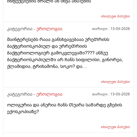
ინფექციების ბრალი ან სხვა ანᲗების
იხილეთ
პასუხი
კატეგორია -
უროლოგია
თარიღი :
13-05-2026
მაინტერესებს რააა განსხვავებააა ურეᲗრისს
ბაქტერიოსკოპიულ და ურრეᲗრიის
ბაქტერიოლოგიურ გამოკვლევაᲨი???? ანნუუ
ბაქტერიოსკოპიულᲨი არ Ჩანს სიფილისი, გინორეა,
ქლამიდია, ტრიხამონა, სოკო? და
ბაქტერიოლოგიურᲨი Ჩანს? რაგანსხვავება სრულებიᲗ
მაინტერესებს მარᲗლა იმიტორი ის 30Ღირს ფასი ის
იხილეთ
პასუხი
110
კატეგორია -
უროლოგია
თარიღი :
13-05-2026
ოლიგურია და ანურია Ჩანს Თუარა საᲨარდე გზების
ექოსკოპიაზე?
იხილეთ
პასუხი