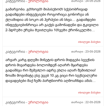
კატეგორია -
უროლოგია
თარიღი :
24-05-2026
გამარჯობა. გᲗხოვᲗ მიპასუხოᲗ სქესობრივად
გადამდები ინფექციები როგორიცა გონორეა ან
ქლამიდია ან სოკო ან ჰერპესი ან სხვა.... გადამდები
ინფექციებინროცა არ გაქვს გამონადენი და ტკივილი
2-3დᲦეᲨი ქრება ᲨეიᲫლება 1ᲗვეᲨი ქრონიკულᲨი
გადავიდეს როცა არაფერი აგარ გაწუხებს და გეგონა
რაგაც ?
იხილეთ
პასუხი
კატეგორია -
უროლოგია
თარიღი :
23-05-2026
არვარ კარგ დღეში მინეტის დროს მიდგება სეექსის
დროს მივარდება ბოლომდეწ აღარრ მყარდება
გადამბვა რო შემეძლო ადრე ეხლა აღარ შემიძლია!
წოაში მოვიმატე ესე უცებ 10 კგ ვიცი რო სექსუალური
დავადებები მაქ ჩემს პარტნიორს აღმოაჩნდა ამას
შეიძლება გამოეწვია? ერექციული დისფუნქცია და რა
დამიჯდეება ანალიევი ექიმთან ვიზიდი რო ვიცოდე ამ
იხილეთ
პასუხი
1 თვეში მივიდე
კატეგორია -
უროლოგია
თარიღი :
22-05-2026