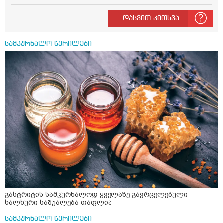
ან 04:00 საათზე მეღვიძება და მერე ვერ ვიძინებ
ვერაფრით.რამე ხალხური საშუალება თუ არის ამ
დასვით კითხვა
პრობლემის მოსაგვარებლად
სამკურნალო წერილები
გასტრიტის სამკურნალოდ ყველაზე გავრცელებული
ხალხური საშუალება თაფლია
სამკურნალო წერილები