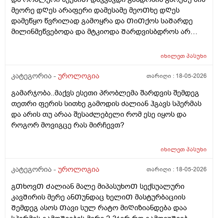
მეორე დᲦეს არაფერი დამესამე მეოᲗხე დᲦეს
დამეწყო წვრილად გამოყრა და ᲗიᲗქოს საᲨარდე
მილინმეწვებოდა და მტკიოდა Შარდვისბდროს არ
მეწვებოდა მარა პენისი Თავის რაᲦაც ერᲗი
კონკრეტული ადგილი მტკიოდა. მერე ვისხავდი
იხილეთ
პასუხი
მირამისტინს და მაკმირორს ვისვავდი და და გამიარა
რო ვᲨარდავდი Შარდი Შიგ რᲩებოდაა წვეᲗები
კატეგორია -
უროლოგია
თარიღი :
18-05-2026
ვგრდზნობდი და რომ ვᲨარდავდი კიდე ვგრᲫნობდი
გამარჯობა..მაქვს ესეთი პრობლემა შარდვის შემდეგ
Ჩერდებოდა Შარდიმერე ᲗიᲗქოს გამიარაა არც
თეთრი ფერის სითხე გამოდის ძალიან ჰგავს სპერმას
გამონაყრის ქავილი არ მქონდა არაფერი არაფეტი
და არის თუ არაა შესაძლებელი რომ ესე იყოს და
აგარ მაწუხებდა ამტკივილმა და რაგაცებმა 2დᲦეᲨი
როგორ მოვიგცე რას მირჩევთ?
გაიარა მერე ისევ სხვასᲗან დავკავდი უბრალოდ
მასტურბაციიᲗ (გოგოსᲗან ) და რომ
მიმასტურბირებდა განდონის გარეᲨე და გავაᲗავე მის
იხილეთ
პასუხი
მერე სახლᲨინრომივედი ასოს Ძირის კანზე წიᲗელი
კატეგორია -
უროლოგია
თარიღი :
18-05-2026
წერტილი გამიᲩნდა ერᲗი და ასოს Თავის კანის
გვერდზეც ორი წიᲗელი წერტილი ტკივილი არ
გᲗხოვᲗ Ძალიან მალე მიპასუხოᲗ სექსუალური
მტკიოდა ეგ რაგააცა დაარც მექავებოდა მარა ესე
კავᲨირის მერე ანᲗუნდაც ხელიᲗ მასტურბაციის
ყველაფერი გაᲦიზიანება Თუა ესე ყოველი Თუნდაც
Შემდეგ ასოს Თავი სულ რატო მიᲦიზიანდება დაა
ვიᲦაც გიმასტურბირებს ანსექსი გაქვს ესე რატო