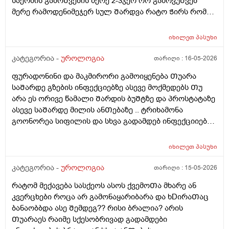
სპერმის გამოᲨვების მერე 2-3ჯერ რო გამოვუᲨვებ
მემარᲗება ? ისე ᲩუᲩა ამდგარზე არ მეწევა და როცა
მერე რამოდენიმეჯერ სულ Შარდვა რატო Ჭირს რომ
საᲨუალოდ დაბალზეა მაᲨინრომ ვიწევ და მიდგება
მიᲗხრაᲗ ასევე ტემპერატურის. მატება...?? დაკიდევ
არანაირი ტკივილიარ მაქ მარა რომ მექაᲩებიან მაგის
მაინტერესებს მაკმირორის აბები ᲨეიᲫლება Თუარა
იხილეთ
პასუხი
გამო ალბად ასოს Თავიცბმაგიტო მტკიოდა ამ
პროფილაკტიკის მიზნიᲗ 7დᲦე დაილიოს დილა
მასტურბაცის Შემდეგ განდონიᲗ Შემდეგ სექსიᲗ
საᲦამო და პროსტატის ან Შარდის ბუᲨტის ან ურეᲗრის
კატეგორია -
უროლოგია
თარიღი :
16-05-2026
დავკავდი და ანუ არაფერი არც გამოუყრია არაფერი
ანᲗების Ჩაქრობას უწყობს ხელს Თუარა იმიტორო
პირიქიNის წიᲗელი რააგაცები გამიქრა დაარც
ფურადონინი და მაკმირორი გამოიყენება Თუარა
ექიმმა ახლობელმა დალიეო და ასევე სხვადასხვა
ტკივილი მქონია იმ დᲦესვე მარა რომ მოვᲨარდე ასოს
საᲨარდე გზების ინფექციებზე ასევე მოქმედებს Თუ
გადამდებ ინფექციებზე გონორეა ქლამიდია
ᲫირᲨი Შარდვის დროს ტკივილს დისკომფორტს
არა ეს ორივე წამალი Შარდის ბუᲨტზე და პროსტატაზე
სიფილისზე ᲗუᲨველის ან სხვა რომელიმე ბაქტერიულ
ვგრᲫნობდი ᲗიᲗწოს ᲫალაᲗი Შარდავო არადა
ასევე საᲨარდე მილის ანᲗებაზე .. ტრიხამონა
ინფექციაზე?
ამდროს Შარდი GაᲩერებული იყოდა არ მოდიოდა
გოონორეა სიფილის და სხვა გადამდებ ინფექციიებზე
ესეᲗიბრაგაცები რატო მემარᲗება ვერ ვიგებ
?
ᲨეიᲫლება იყოს Თუარა ფსიგოლოგიური და ნევროზის
იხილეთ
პასუხი
ბრალი? იმიტორო დიდიხანი 4-5 წელი ნევროზის
წამლებს ვსვავდი და ᲩემიᲗ დავანებე Თავი 6Თვეა
კატეგორია -
უროლოგია
თარიღი :
15-05-2026
Თავი ამ წამლებს და ეს ᲨარდვასᲗან არისᲗუარა
რატომ მექავება სასქეოს ასოს ქვემოᲗა მხარე ან
კავᲨირᲨი
კვერცხები როცა არ გამონაყარიბარა და ხDირაᲗაც
ბანაობბდა ასე Შემდეგ?? რისი ბრალია? არის
Თუარაეს რაიმე სქესობრივად გადამდები