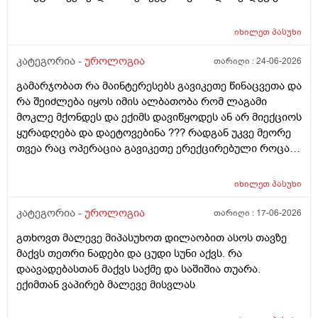
მქონდა 10-15 წუთის გასვლიშემდეგ ძალიან კარგჰი
ერექცია მაგრამ გავგიჟდი დავისტრესე რავქნა
იხილეთ
პასუხი
მირჩიეთ
კატეგორია -
უროლოგია
თარიღი :
24-06-2026
გამარჯობათ რა მაინტერესებს გავიკეთე წინაცვეთა და
რა შეიძლება იყოს იმის ალბათობა რომ ლაგამი
მოკლე მქონდეს და ექიმს დავიწყოდეს ან არ მიექციოს
ყურადღება და დაეტოვებინა ??? რადგან უკვე მეორე
თვეა რაც ოპერაცია გავიკეთე ერექცირებული როცა
მაქვს დაქაჩვისას 1 სანტიმეტრით ჩამოდის მხოლოდ
ასევე არაერექციულ დროსაც სადღაც ეგრე 1
იხილეთ
პასუხი
სანტიმეტრი სანტიმეტნახევარი ჩამოდის ხოლო
ერექცირებულის დროს უბრალოდ მერე გარშემოც
კატეგორია -
უროლოგია
თარიღი :
17-06-2026
სივდება და რომ ვქაჩავ პატარაზე თავიც ოდნავ
გთხოვთ მალევე მიპასუხოთ დილაობით ასოს თავზე
იქაჩება ხოლმე და ცოტა დაჭიმვასაც ვგრძნობსავით
მაქვს თეთრი ნადები და ცუდი სუნი აქვს. რა
ლაგამის არეში
დაავადებასთან მაქვს საქმე და საშიშია თუარა.
ექიმთან ვაპირებ მალევე მისვლას