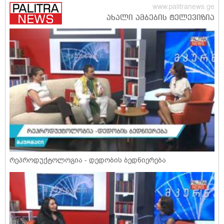
რეპროდუქტოლოგია - დედობის ბედნიერება