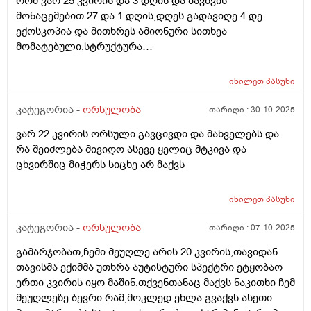
რომ ვარ 25 კვირის და 3 დღის და ბავშვის
მონაცემებით 27 და 1 დღის,დღეს გადავიღე 4 დე
ექოსკოპია და მითხრეს ამიონური სითხეა
მომატებული,სტრუქტურა
არაეთგვაროვანიმღვრიე,მითხრეს რომ შანსი მაქ
ნაადრევი მშობიარობის,მაქვს ამ ბოლოს წელის
იხილეთ
პასუხი
ტკივილი ხშირად,ყრუ ტკივილი თირკმლებისბარეში
და ხაჭოსებრი გამონადენი,ნაცხის ანალიზმა კანდიდა
კატეგორია -
ორსულობა
თარიღი :
30-10-2025
აჩვენა ერთი თვის უკან,როგორ მოვიქცე?
ვარ 22 კვირის ორსული გავცივდი და მახველებს და
რა შეიძლება მივიღო ასევე ყელიც მტკივა და
ცხვირშიც მიჭერს სიცხე არ მაქვს
იხილეთ
პასუხი
კატეგორია -
ორსულობა
თარიღი :
07-10-2025
გამარჯობათ,ჩემი მეუღლე არის 20 კვირის,თავიდან
თავისმა ექიმმა უთხრა აუტისტური სპექტრი ეტყობაო
ერთი კვირის იყო მაშინ,თქვენთანაც მაქვს ნაკითხი ჩემ
მეუღლეზე ბევრი რამ,მოკლედ ეხლა გვაქვს ასეთი