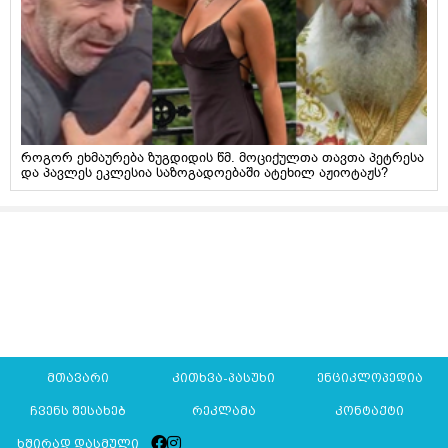
როგორ ეხმაურება ზუგდიდის წმ. მოციქულთა თავთა პეტრესა
და პავლეს ეკლესია საზოგადოებაში ატეხილ აჟიოტაჟს?
მთავარი
კითხვა-პასუხი
ენციკლოპედია
ჩვენს შესახებ
რეკლამა
კონტაქტი
ხშირად დასმული