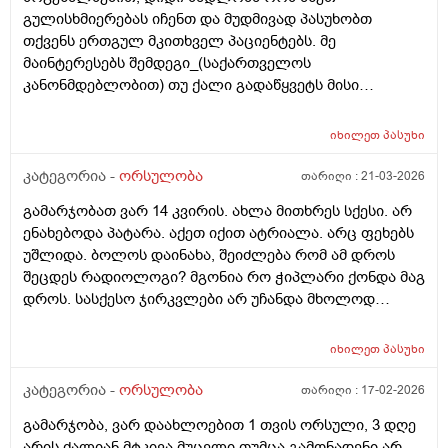
გულისხმიერებას იჩენთ და მუდმივად პასუხობთ
თქვენს ერთგულ მკითხველ პაციენტებს. მე
მაინტერესებს შემდეგი_(საქართველოს
კანონმდებლობით) თუ ქალი გადაწყვეტს მისი
კვერცხუჯრედის გაყინვას, რამდენი ხნის ვადითაა ეს
(კვერცხუჯრედის კრიოპრეზერვაცია) შესაძლებელი?
იხილეთ
პასუხი
და რამდენია ყოველთვიური გადასახადი? და ყველაზე
მნიშვნელოვანი შეკითხვა_თუ, დავუშვათ, საკუთარ
კატეგორია -
ორსულობა
თარიღი :
21-03-2026
გაყინული კვერცხუჯრედების ნაწილს ქალი
გამარჯობათ ვარ 14 კვირის. ახლა მითხრეს სქესი. არ
გამოიყენებს, გაყინული კიდევ ისევ მორჩება
ენახებოდა პატარა. აქეთ იქით ატრიალა. არც ფეხებს
კლინიკაში, ამ დროს შემდგომ როგორ განვითარდება
უშლიდა. ბოლოს დაინახა, შეიძლება რომ ამ დროს
სცენარი? რა ბედი ეწევა დარჩენილ გაყინულ
შეცდეს რადიოლოგი? მგონია რო ჭიპლარი ქონდა მაგ
კვერცხუჯრედებს?_თუ მათ ვადა გასდით,
დროს. სასქესო ჯირკვლები არ უჩანდა მხოლოდ
გამოიყენებენ მანამ სხვა ქალის
სიგრძე გამოჩნდა ბიჭის.
გასანაყოფიერებლად, ე.წ "დონორის" სურვილის
მიუხედავად? თუ არ შეწუხდებით, დეტალურად რომ
იხილეთ
პასუხი
ამიხსნათ ამ ყველაფრის იურიდიული მხარე? უღრმესი
კატეგორია -
ორსულობა
თარიღი :
17-02-2026
მადლობა!
გამარჯობა, ვარ დაახლოებით 1 თვის ორსული, 3 დღე
არის ძალიან მტკივა მუცელი თუმცა გამონადენი არ