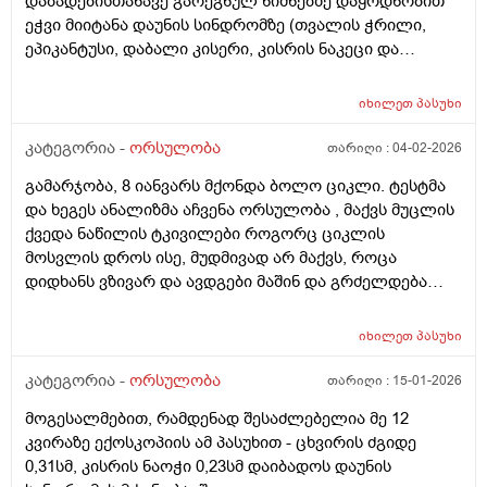
დაბადებისთანავე გარეგნულ ნიშნებზე დაყრდნობით
ეჭვი მიიტანა დაუნის სინდრომზე (თვალის ჭრილი,
ეპიკანტუსი, დაბალი კისერი, კისრის ნაკეცი და
დაბალი ტონუსი), კვლევების შედეგად ბავშვს არ
აღმოაჩნდა გულის მანკი, ასევე სმენის პრობლემა და
იხილეთ
პასუხი
შინაგანი ორგანოების სხვა პათოლოგიები. გთხოვთ
მირჩიოთ ჯერ გენეტიკოსის კონსულტაცია მჭირდება
კატეგორია -
ორსულობა
თარიღი :
04-02-2026
თუ კარიოტიპის ანალიზი?
გამარჯობა, 8 იანვარს მქონდა ბოლო ციკლი. ტესტმა
და ხეგეს ანალიზმა აჩვენა ორსულობა , მაქვს მუცლის
ქვედა ნაწილის ტკივილები როგორც ციკლის
მოსვლის დროს ისე, მუდმივად არ მაქვს, როცა
დიდხანს ვზივარ და ავდგები მაშინ და გრძელდება
დაახლოებით 1 2 წუთი და შემდეგ მივლის , ასევე ღამე
რომ ვწევარ მაშინ მტკივა იგივე ხანგრძლივობიფ
იხილეთ
პასუხი
ოღონდ თითქოს უფრო მეტად, ბუნებრივია? 3 დღეა
რაც ასე ვარ.
კატეგორია -
ორსულობა
თარიღი :
15-01-2026
მოგესალმებით, რამდენად შესაძლებელია მე 12
კვირაზე ექოსკოპიის ამ პასუხით - ცხვირის ძგიდე
0,31სმ, კისრის ნაოჭი 0,23სმ დაიბადოს დაუნის