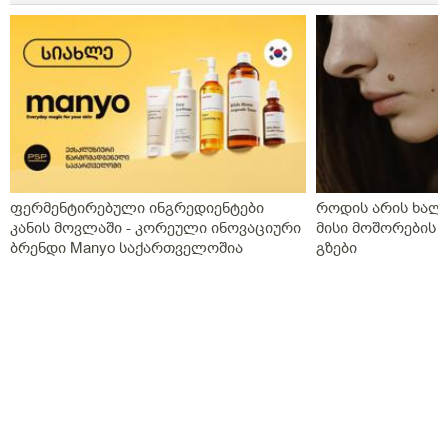
რიგში რაც არ გაგვისინჯია ამ ხნის განმავლობაში და
ზღვარზე ქონდა ისე რომ ლაბორანტმა გვითხრა
საყურადღებოა თორემ მერე საპრობლემო
გახდებაო,და ისედაც თვენახევარში ერთხელ
გვნახულობდა ის ძველი ექიმი,ინდომეტაზონის
სანთელი ოცი დღე ძილის წინ,უტროჟესტანი
საღამოს,კურანტილი სისხლის გამათხელებელი,ახლა
აქვს თავის ტკივილები,სხვა ჩვენება არააქვს და ასე
გვგონია დ ვიტამია გამოიწვიაო მარა ვირუსიც
ფერმენტირებული ინგრედიენტები
როდის არის ხალი
ქონდა,ვაგოსტაბილი თავის ტკივილისთვის,თქვენ რას
კანის მოვლაში - კორეული ინოვაციური
მისი მოშორების 
გვირჩევთ?როგორც გვითხარით ონლაინ ისე მიდის
ბრენდი Manyo საქართველოშია
გზები
ყველაფერი და ხალხს შეხება აქვთ პირდაპირ
პროცესთან და ისინი ვერ ხვდებიან.გმადლობთ
გაწეული დახმარებისთვის.