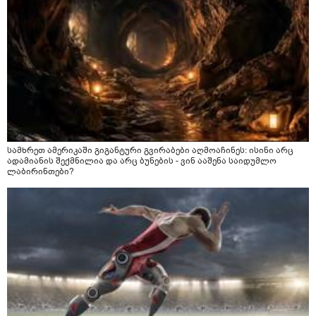
სამხრეთ ამერიკაში გიგანტური გვირაბები აღმოაჩინეს: ისინი არც
ადამიანის შექმნილია და არც ბუნების - ვინ ააშენა საიდუმლო
ლაბირინთები?