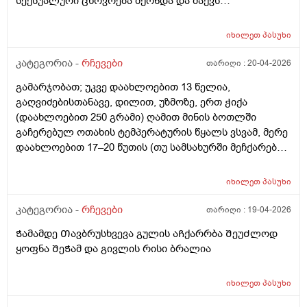
სექსუალური ცხოვრება მქონდა და მაქვს
დისკომფორტი ( სიმაგრეები ნაწიბურის მიდამოებში
შეწითლება ყრუ წვის შეგრძნება) თან ვიზუალურადაც
იხილეთ
პასუხი
რაღაც არ მომწონს ნაწიბურის ზოლი არათანაბარია,
ხოდა ვეღარ ჩამოვყალიბდი უროლოგს უნდა
კატეგორია -
რჩევები
თარიღი :
20-04-2026
მივმართო თუ პლასტიკურ ქირურგს, და
გამარჯობათ; უკვე დაახლოებით 13 წელია,
საქართველოში უროლოგიის ცენტრის გარდა
გაღვიძებისთანავე, დილით, უზმოზე, ერთ ჭიქა
არსებობს მამაკაცის პლასტიკა ან რეკონსტეუქცია?
(დაახლოებით 250 გრამი) ღამით მინის ბოთლში
გაჩერებულ ოთახის ტემპერატურის წყალს ვსვამ, მერე
დაახლოებით 17–20 წუთის (თუ სამსახურში მეჩქარება),
ზოგჯერ 30 ან 40 წუთის შემდეგ (თუ დასვენების დღეა
და სამსახურში არ მეჩქარება), ვჭამ. ასევე შუადღით და
იხილეთ
პასუხი
საღამოთი, ყოველი ჭამის წინ, ნახევარი საათით ადრე,
ერთ ჭიქა უფრო ხშირად ონკანის წყალს ვსვამ და მერე
კატეგორია -
რჩევები
თარიღი :
19-04-2026
ვჭამ. ინტერნეტში შემთხვევით ვიდეოს წავაწყდი,
Ჭამამდე Თავბრუსხვევა გულის აᲩქარრბა ᲨეუᲫლოდ
სადაც ამბობენ, რომ დილით, გაღვიძებისთანავე,
ყოფნა ᲨეᲭამ და გივლის რისი ბრალია
წყლის დალევა არ შეიძლება, რადგან ღამით პირის
ღრუში ბაქტერიები გროვდება, დილით
გაღვიძებისთანავე დალეულ წყალს ეს ბაქტერიები
იხილეთ
პასუხი
საჭმლის მომნელებელ სისტემაში ჩააქვს და ამით