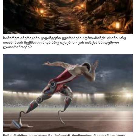
სამხრეთ ამერიკაში გიგანტური გვირაბები აღმოაჩინეს: ისინი არც
ადამიანის შექმნილია და არც ბუნების - ვინ ააშენა საიდუმლო
ლაბირინთები?
წინასწარმეტყველებები წიგნებიდან, რომლებიც რეალურად ახდა