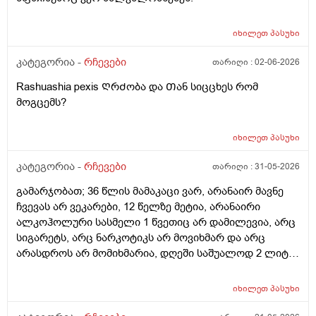
მწარეებსაც ჩვეულებრივ ვჭამ. მაინტერესებს, ექიმები
ზოგჯერ ახლაც რატომ იძლევიან პატარა
იხილეთ
პასუხი
ბავშვებისთვის თუნდაც გართულებული გლანდების
ამოჭრის და არა მკურნალობის რეკომენდაციას,
კატეგორია -
რჩევები
თარიღი :
02-06-2026
გლანდები ორგანიზმისთვის აუცილებელი და საჭირო
Rashuashia pexis ᲦრᲫობა და Თან სიცცხეს რომ
ორგანო არის?
მოგცემს?
იხილეთ
პასუხი
კატეგორია -
რჩევები
თარიღი :
31-05-2026
გამარჯობათ; 36 წლის მამაკაცი ვარ, არანაირ მავნე
ჩვევას არ ვეკარები, 12 წელზე მეტია, არანაირი
ალკოჰოლური სასმელი 1 წვეთიც არ დამილევია, არც
სიგარეტს, არც ნარკოტიკს არ მოვიხმარ და არც
არასდროს არ მომიხმარია, დღეში საშუალოდ 2 ლიტრ
წყალს ვსვამ, ფეხით ბევრს დავდივარ, როცა დრო
მაქვს, სხვა ვარჯიშებსაც ვაკეთებ, არ მაწუხებს
იხილეთ
პასუხი
არანაირი დაავადება, ყოველ შემთხვევაში, ჯერ
არაფერი არ მიგრძვნია, სეზონური სურდო ან ვირუსიც