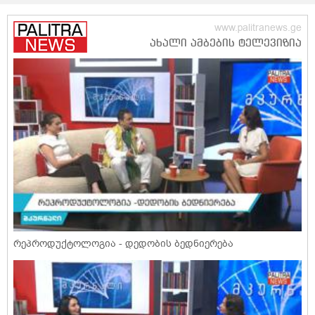
რეპროდუქტოლოგია - დედობის ბედნიერება