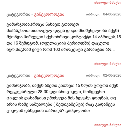
თითოელისთვის, ეს რიცხვი ინდივიდუალურია? რაზეა
იხილეთ
პასუხი
ეს დამოკიდებული?_მისი ჯანმრთელობის
(ჩვილობიდან) რომელ პროცესებზე? ქალის
კატეგორია -
გინეკოლოგია
თარიღი :
04-06-2026
ორგანიზმის/ჯანმრთელობის რომელ თავისებურებებზე
გამარჯობა.(როცა ნახავთ გთხოვთ
რომ დავუშვათ, ზოგიერთ ქალბატონს მეტი
მიპასუხოთ,თითოეულ დღეს დიდი მნიშვნელობა აქვს).
რაოდენობა აქვთ მათ ორგანიზმში
მქონდა პირველი სქესობრივი კონტაქტი 14 აპრილს,15
კვერცხუჯრედებისა, დაბადების პროცესიდან და ზოგს
და 16 შემდგომ. (ოვულაციის პერიოდში) დაცული
კი მცირე? მადლობთ!
იყო,მაგრამ ვიცი რომ 100 პროცენტი გარანტია არ
არსებობს. მენსტრუაცია(ყოველ შემთხვევაში მე ასე
ვფოქრობ რადგანაც Implantation bleeding არსებობს და
იხილეთ
პასუხი
არ მინდა ავირიო) მქონდა 24 რიცხვში,როგორც
ჩვეულებრივ 3-4 დღე,მაგრამ ადრე
კატეგორია -
გინეკოლოგია
თარიღი :
02-06-2026
მომივიდა,ველოდებოდი 1 კვირის ან 10 დღის მერე.
გამარჯობა, მაქვს ასეთი კითხვა: 15 წლის გოგოს აქვს
მალევე ვირუსი შემხვდა,სიცხე,გულისრევის
რეგულარული 28-30 დღიანი ციკლი, მომდევნო
შეგრძნებაც მქონდა. მალევე გავიკეთე
ციკლის დასაწყისი ემთხვევა მის ზღვაზე ყოფნას, თუ
ტესტი,უარყოფითი იყო. ეგ უცნაური შეგრძნება
არის რამე საშუალება ( მედიკამენტი) რაც გადაწევს
რამოდენიმე დღე მქონდა. ახლა მენტრუაციას
ციკლის დაწყების თარიღს? გამდლობთ
ველოდები,მაგრამ არ მომივიდა,შუალედი 28-32 დღე
მაქვს ხოლმე და ახლა გადაცდენაა. (მოგზაურობა
მოქმედებსო,2 კვირის წინ სხვა ქალაქში გავემგვაზრე
იხილეთ
პასუხი