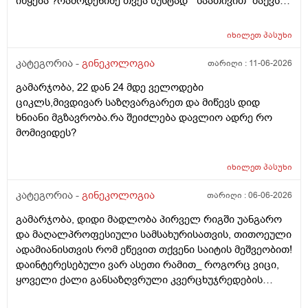
იწყება ?რამოდენიმე თვეა ზუსტად " საათივით" მაქვს
არც ჭარბი სისხლდება არ არის.ადრე რომ 7 დღემდე
უკვე 21 დღიანი და ვიცი რომ ნორმაა, მაგრამ სულ
გასრანდა ახლა 21 დღიანზე 4 დღიანია.თქვენ
მეშინია კიდევ ხომ არ ჩამოიწევს? მინდა რომ 25 ან
მითხარით რომ შეიმოწმეთო ტიესეიჩი და კიდევ სხვა
იხილეთ
პასუხი
მეტი დღიანი იყოს.ან რატომ ჩამოდის ესე დროთა
ჰორმონებიცო და რომელი ამ შემთხვევაში? მადლობა
განმავლობაში ? შესაძლოა ისევ 23 ან 25 დღიანი
კატეგორია -
გინეკოლოგია
თარიღი :
11-06-2026
ასაკი 40
გახდეს.ან რა ანალიზებია საჭირო რომ თუ
გამარჯობა, 22 დან 24 მდე ველოდები
რამეა.ზოგადად წლებია აუტოიმონური თირეოდიტი
ციკლს,მივდივარ საზღვარგარეთ და მიწევს დიდ
მაქვს.ხშირად მაქვს სანერვიულო.რითი შეიძლება
ხნიანი მგზავრობა.რა შეიძლება დავლიო ადრე რო
უნდაცკვების სახით რომ ვმართო ციკლის დღეები?
მომივიდეს?
იხილეთ
პასუხი
კატეგორია -
გინეკოლოგია
თარიღი :
06-06-2026
გამარჯობა, დიდი მადლობა პირველ რიგში უანგარო
და მაღალპროფესიული სამსახურისათვის, თითოეული
ადამიანისთვის რომ ეწევით თქვენი საიტის მეშვეობით!
დაინტერესებული ვარ ასეთი რამით_ როგორც ვიცი,
ყოველი ქალი განსაზღვრული კვერცხუჯრედების
რაოდენობით/რიცხვით იბადება. ანუ, გამოდის,