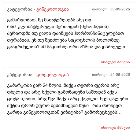
და იქ ვარ 10 საათის სავალი), 3 დღის წინ ტესტი
კატეგორია -
გინეკოლოგია
თარიღი :
30-05-2026
გავიკეთე ისევ უარყოფითია. შემდეგი 1 კვირის
განმავლობაში ვერ ვახერხებ მისვლას ექიმთან. არის
გამარჯობათ, მე მაინტერესებს ასე თი
რაიმე შანსი ფეხმძიმობის? აზრი აქვს განმეორებით
რამ_კლიმაქტერული პერიოდის (მენოპაუზის)
ტესტს? მენტრუაცია რეგულარული მქონდა ხოლმე28-
პერიოდში თუ ქალი დაიწყებს ჰორმონჩანაცვლებით
30 დღე შუალედი.
თერაპიას, ეს თუ შეიძლება სიცოცხლის ბოლომდე
გააგრძელოს? ამ საკითხზე ორი აზრია და დაბნეული
ვარ_ზოგი სპეციალისტი ამბობს რომ უმჯობესია
ჰორმონჩანაცვლებითი თერაპია (სიცოცხლის
იხილეთ
პასუხი
ბოლომდე) რადგან ქალს გულსისხლძარღვთა
დაავადებებსა და ალცჰაიმერის რისკს უმცირებს და
კატეგორია -
გინეკოლოგია
თარიღი :
24-05-2026
ზოგი სპეციალისტი კი ამტკიცებს რომ ეს ქალში
გამარჯობა ვარ 24 წლის. მაქვს თეთრი ფერის არც
სიმსივნურ პროცესებს უწყობს ხელს (საშვილოსნო,
თხელი და არც სქელი გამონადენი საშოდან აქვს
საკვერცხეები და უპირველესად, მკერდი). თუ
ცოტა სუნიიი, არც წვა მაქვს არც ქავილი. სექსუალური
შეიძლება, მითხრათ_დიდი მადლობა
აქტის დროს უფრო შესამჩნევია სუნი.. რას მირჩევთ
გულისხმიერებისთვის!
გარდა გინეკოლოგთან ვიზიტისა? გამორეცხვებს
სანთლებს რა შეიძლება გავიკეთო? და კიდევ
მაინტერესებს პირიდან ამომდის რაღაცნაირი სუნი
იხილეთ
პასუხი
თითქოს და კუჭიდან ამოდის ეს რისი ბრალი შეიძლება