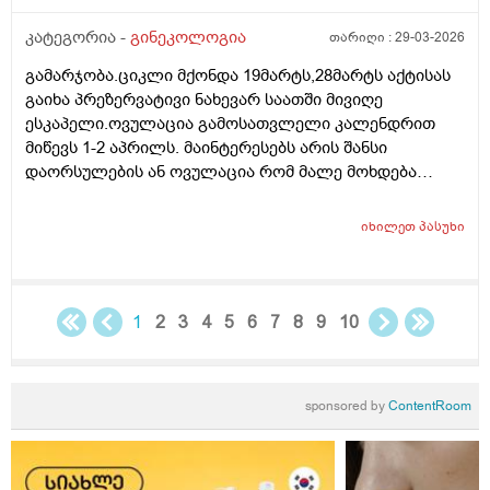
კატეგორია -
გინეკოლოგია
თარიღი :
29-03-2026
გამარჯობა.ციკლი მქონდა 19მარტს,28მარტს აქტისას
გაიხა პრეზერვატივი ნახევარ საათში მივიღე
ესკაპელი.ოვულაცია გამოსათვლელი კალენდრით
მიწევს 1-2 აპრილს. მაინტერესებს არის შანსი
დაორსულების ან ოვულაცია რომ მალე მოხდება
ჰქონდა წამლის დალევას აზრი?ამასთან შერეულ
კვებაზე მყავს ბავშვი ხშირდ ვერ ვთავაზობ და იქნებ
იხილეთ
პასუხი
ძუძუთი კვებაც დაეხმაროს არ ჩასახვას.მადლობა.
1
2
3
4
5
6
7
8
9
10
sponsored by
ContentRoom