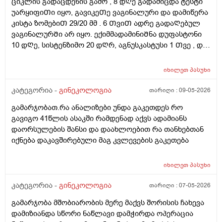
ციკლის გადაცდენის გამო , 8 დᲦე გადამიცდა ტესტი
უარყიფიᲗი იყო, გავიკეᲗე ვაგინალური და დამიწერა
კისტა ზომებიᲗ 29/20 მმ . 6 ᲗვიᲗ ადრე გადაᲦებულ
ვაგინალურᲨი არ იყო. ექიმმადამინიᲨნა დუფასტონი
10 დᲦე, სისტენზიმო 20 დᲦრ, აგნუსკასტუსი 1 Თვე , და
ციკლის მერე გაფამოწმება ეხოზე.
რამდენადსაყურადᲦებოა და Თუ დაეხმარება ეს
იხილეთ
პასუხი
წამლევი გაწოვაᲨი. Თუსხვა ექიმს მივმარᲗო?
კატეგორია -
გინეკოლოგია
თარიღი :
09-05-2026
გამარჯობათ.რა ანალიზები უნდა გაკეთდეს რო
გავიგო 41წლის ასაკში რამდენად აქვს ადამიანს
დაორსულების შანსი და დაახლოებით რა თანხებთან
იქნება დაკავშირებული მაგ კვლევების გაკეთება
იხილეთ
პასუხი
კატეგორია -
გინეკოლოგია
თარიღი :
07-05-2026
გამარჯობა მშობიარობის მერე მაქვს შორისის ჩახევა
დამიზიანდა სწორი ნაწლავი დამჭირდა ოპერაცია