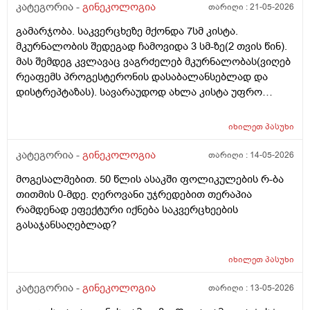
იყოს?
კატეგორია -
გინეკოლოგია
თარიღი :
21-05-2026
გამარჯობა. საკვერცხეზე მქონდა 7სმ კისტა.
მკურნალობის შედეგად ჩამოვიდა 3 სმ-ზე(2 თვის წინ).
მას შემდეგ კვლავაც ვაგრძელებ მკურნალობას(ვიღებ
რეაფემს პროგესტერონის დასაბალანსებლად და
დისტრეპტაზას). სავარაუდოდ ახლა კისტა უფრო
შემცირებული უნდა იყოს. (2 კვირაში მაქვს ექიმთან
ვიზიტი) მსურს აპარატული მასაჟის - ენდოსფერო
იხილეთ
პასუხი
თერაპიის ჩატარება, რომელიც მთელ სხეულზე
კეთდება და ვიბრაციის მეშვეობით აუმჯობესებს
კატეგორია -
გინეკოლოგია
თარიღი :
14-05-2026
სისხლის მიმოქცევასა და ლიმფოდრენაჟს.
მოგესალმებით. 50 წლის ასაკში ფოლიკულების რ-ბა
მაინტერესებს, მუცლის არეზე დასაშვებია ეს
თითმის 0-მდე. ღეროვანი უჯრედებით თერაპია
პროცედურა?
რამდენად ეფექტური იქნება საკვერცხეების
გასაჯანსაღებლად?
იხილეთ
პასუხი
კატეგორია -
გინეკოლოგია
თარიღი :
13-05-2026