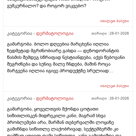
უარესი არ დამემართოს რა შეიძლება გავაკეთო ?
ვუმკურნალო? და როგორ ვიკვებო?
იხილეთ
პასუხი
კატეგორია -
დერმატოლოგია
თარიღი :
28-01-2026
გამარჯობა. ბოლო დღეებია მარცხენა იღლია
ზედმეტად მგრძნობიარე გახდა — დეზოდორანტის
წასმის შემდეგ სწრაფად ნესტიანდება, აქვს წებოვანი
შეგრძნება და სუნიც მალე ჩნდება, მაშინ როცა
მარჯვენა იღლია იგივე პროდუქტზე სრულიად
ნორმალურად რეაგირებს და მშრალია. სიწითლე ან
ტკივილი არ მაქვს, მაგრამ აშკარა ასიმეტრიაა
იხილეთ
პასუხი
რეაქციაში. მაინტერესებს, შეიძლება თუ არა ეს იყოს
კანის გაღიზიანება, ოფლის ჯირკვლების აქტივობის
კატეგორია -
დერმატოლოგია
თარიღი :
26-01-2026
სხვაობა ან სხვა დერმატოლოგიური მიზეზი ან
გამარჯობა, ყოველთვის მქონდა ცოტათი
როგორი ტიპის მოვლას მირჩევთ ვარ 17 წლის ბიჭი
სიწითლისკენ მიდრეკილი კანი, მაგრამ სხვა
ბევრი სხვადასხვა დეზოდორანტი მიხმარია და
პრობლემები არა, შარშან თებერვალში ლოყაზე
აღმოვაჩინე რო დეზოდორანტებში არ არის საქმე
გამიჩნდა სიწითლე ლაქობრივად, სექტემბერში კი
არამედ ჩემს მარცხენა იღლიაშია. მადლობა წინასწარ
დამწყო ყოველ ღამე სიწითლე, კანი გამიუხეშდა და