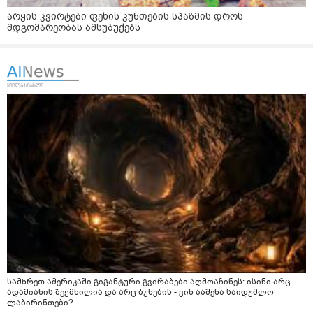
არყის კვირტები ფეხის კუნთების სპაზმის დროს
მდგომარეობას ამსუბუქებს
სამხრეთ ამერიკაში გიგანტური გვირაბები აღმოაჩინეს: ისინი არც
ადამიანის შექმნილია და არც ბუნების - ვინ ააშენა საიდუმლო
ლაბირინთები?