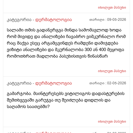
ოპერაცია ანუ ბეწვის ჩაბრუნება(ლაზერით) მაგის მერე
იხილეთ
პასუხი
კვირაში მინიმუმ 4 ჯერ ვიბან მაგ ადგილს(მხოლოდ
წყლით) ანუ არამგონია რომ გამიმეორდეს. ჭიები
კატეგორია -
დერმატოლოგია
თარიღი :
09-05-2026
მყავდა და მაგანაც იცის ქავილი მაგრამ ანუსის
სალამი თმის გადანერგვა მინდა სამომავლოდ ხოდა
გარშემო, ჰემოროიდიც მაქვს ოდნავ, სოკო შეიძლება
რომ მივიდე და ანალიზები ჩავაბრო ვიმკურნალო რომ
იყოს? ან კანის გაღიზიანება?
რაც მაქვა ესეც არგამცვინდეს რამდენი დამიჯდება
ვიზიტი ანალიზები და მკურნალობა 300 ან 400 მეყოფა
რომოთხრათ მადლობა პასუხისთვის წინასწარ
იხილეთ
პასუხი
კატეგორია -
დერმატოლოგია
თარიღი :
02-05-2026
გამარჯობა. მაინტერესებს ვიტილიგოს დადასტურების
შემთხვევაში გარუჯვა თუ შეიძლება დიდლის და
საღამოს საათებში?
იხილეთ
პასუხი