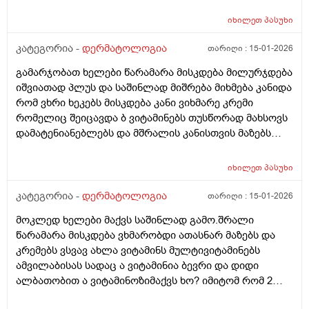
არის ეფექტური? მადლობა
იხილეთ
პასუხი
კატეგორია -
დერმატოლოგია
თარიღი :
15-01-2026
გამარჯობათ ხელები წარამარა მისკდება მილურჯდება
იშვიათად პლუს და საშინლად მიშრება მიხმება კანიდა
რომ ვხრი ხეკებს მისკდება კანი ვიხმარე კრემი
რომელიც შეიცავდა ბ ვიტამინებს თუსწორად მახსოვს
დამატენიანებლებს და მშრალის კანისთვის მაზებს
მაგრამ ისევ მიშრება ისევ მისკდება რა არის ამის
გამომწვევი მიზეზები ხშირი ხელების ბანვის გარდა და
იხილეთ
პასუხი
ხშირი ხელების ბანვის გარდა რა არის ამის
გამომწვევი მიზეზები ან რა სხვა დაავადებები
კატეგორია -
დერმატოლოგია
თარიღი :
15-01-2026
შეიძლება გამოიწვიოს ან იქნებ მირჩიოთ რაიმე ხელის
მოკლედ ხელები მაქვს საშინლად გამო.შრალი
კრემი
წარამარა მისკდება ვხმარობდი ათასნარ მაზებს და
კრემებს ვსვავ ახლა ვიტამინს მულტივიტამინებს
ამვილაბისას სადაც ა ვიტამინია ბევრი და დიდი
ალბათობით ა ვიტამინოზიმაქვს ხო? იმიტომ რომ 2
თვეა ესე ვარ რას აღარ ვისვამ მაგრან რამოდენიმე