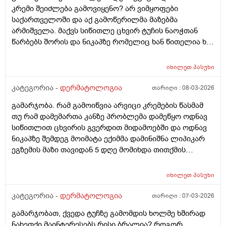
კრემი შეიძლება გამოვიყენო? არ ვიმყოფები
საქართველოში და აქ გამოწერილმა მაზებმა
არმიშველა. მაქვს სიწითლე ცხვირ ტუჩის ნაოჭთან
წარბებს შორის და ნიკაპზე რომელიც ხან წითელია ხან
ძალიან გამომშრალი და მექერცლება. თუ შეგიძლიათ
მირჩიეთ რა მაზი შემიძლია გამოვიყენო. მადლობა
იხილეთ
პასუხი
კატეგორია -
დერმატოლოგია
თარიღი :
08-03-2026
გამარჯობა. რამ გამოიწვია არვიცი კრემების წასმამ
თუ რამ დამემართა კანზე პრობლემა დამეწყო ოდნავ
სიწითლით ცხვირის გვერდით მიდამოებში და ოდნავ
ნიკაპზე შემდეგ მოიმატა ექიმმა დამინიშნა ლიპიკარ
ეგზემის მაზი თავიდან 5 დღე მომიხდა თითქმის
ამილაგა და შემდეგ ისევ თავიდან დამეწყო სიწითლე
და დაემატა წარბებს შორის . გავაგრძელე ეს ეგზემია
იხილეთ
პასუხი
მაზი მაგრამ უფრო მიუარესებდა და ახლა არაფერს
არ ვისმევ მაგრამ კანი მაქვს საშინლად გამომშრალი
კატეგორია -
დერმატოლოგია
თარიღი :
07-03-2026
და პერიოდულად ისევ მაქვს სიწითლე ვერ გავიგე
გამარჯობათ, ქვედა ტუჩზე გამომდის ხოლმე ხშირად
ზუსტად რა მჭირს მეშინია რაიმე კრემია წასმა რომ
ნახეთქი.მაინტერესებს რისი ბრალია? როგორ