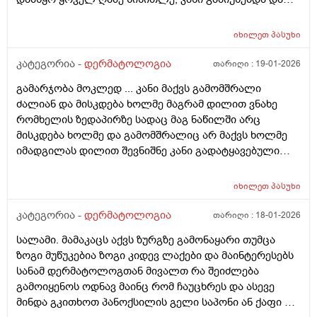
პასუხისთვის
წავედი დერმატოლოგთან, დამინიშნა დერმოდექსის
საწინააღმდეგო სახის დასააბნი 6 კვირის მანძილზე,
იხილეთ
პასუხი
როზამეტი დღეგმოშვებით და აზელაინის მჟავა 15%,
ამასთან ერთად ავენის ტოლარენს კონტროლი,
კატეგორია -
დერმატოლოგია
თარიღი :
19-01-2026
მითხრა, რომ მაქვს პაპულაპოსტულოზური როზაცეა,
გამარჯობა მოკლედ ... კანი მაქვს გამომშრალი
რაც დავიწყე მკურნალობა საშინლად მომემატა
ძალიან და მისკდება ხოლმე მაგრამ დილით ვნახე
ლოყებზე გამონაყარი, სხაბოლოოდ დავიწყე
რომხელის ზედაპირზე სადაც მაგ ნაწილში არც
დოქსიციკლინის 100 მგ დალევა უკვე 10 დღეზე მეტია
მისკდება ხოლმე და გამომშრალიც არ მაქვს ხოლმე
და სახე უფრო ჩაწყნარდა, რა ვქნა როდის შევწყვიტო
იმადგილას დილით შევნიშნე კანი გადატყავებული
დალევა?
ხელი არაფერზე არ გამიკრავს ზუსტად ვიცირომ
გამჭროდა და რაგაცა მაგრამ ეს პატარა მერე
იხილეთ
პასუხი
გადიდდა სიგრძეში და იმ ადგილას ლურჯად ამოვიდა
თხლად კანზე რა შეიძლება იყოს
კატეგორია -
დერმატოლოგია
თარიღი :
18-01-2026
სალამი. მამაკაცს აქვს ზურგზე გამონაყარი თუმცა
ზოგი მუწუკებია ზოგი კიდევ ლაქები და მაინტერესებს
სანამ დერმატოლოგთან მივალთ რა შეიძლება
გამოიყენოს ოდნავ მაინც რომ ჩაუცხრეს და ასევე
მინდა გკითხოთ პანოქსილის გელი საპონი ან ქაფი თუ