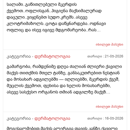
სალამი..გაწითლებული მკერდის
ვარ . ვიღაცამ მითხრა შესაძლოა ეპილაციამ
ქვემოთ..ოფლისგან..ჰიგიენა მაქსიმალურად
გააღიაზიანოს და მანდაც გამოვიდესო , შიშმა ამიტანა
დაცული..ვიყენებთ სუდო კრემს..ასევე
. სხვადასხვა ვერსია მესმის , ზოგი ამბობს არანაირი
კლოტრიმაზოლს..ცოტა დაწყნარდება..ოდნავი
ახალი კერების გაჩენა , ზოგიც კი პირიქით . იქნებ
ოფლიც და ისევ იგივე მდგომარეობა..რას
თქვენ მითხრათ ღირს გაგრძელება ? რისკი
გვირჩევთ..მადლობა ..
რამხელაა? მადლობა წინასწარ .
იხილეთ
პასუხი
კატეგორია -
დერმატოლოგია
თარიღი :
21-05-2026
გამარჯობა, რამდენიმე დღეა ძალიან ძლიერი ქავილი
მაქვს თითქმის მთელ ტანზე, განსაკუთრებით ნესტიან
და მოსახარ ადგილებში — იღლიებში, მკერდის ქვეშ,
მუცლის ქვემოთ, ფეხისა და ხელის მოსახარებში,
ასევე სასქესო ორგანოს თმიან ადგილზე მაქვზ
საშინელი ქავილი. ასევე მაქვს გამონაყარი და
გაღიზიანება თავზე და ყურებში. ქავილი ზოგჯერ
იხილეთ
პასუხი
ძალიან ძლიერია და კანი მიღიზიანდება.
მაინტერესებს, რისი ბრალი შეიძლება იყოს და რას
კატეგორია -
დერმატოლოგია
თარიღი :
16-05-2026
მირჩევთ? ადრე მქონდა ეგზემა და გამიარა მაგრამ
მოგესალმებით,მაქვს ალერგია თავის კანზე,ქავილი