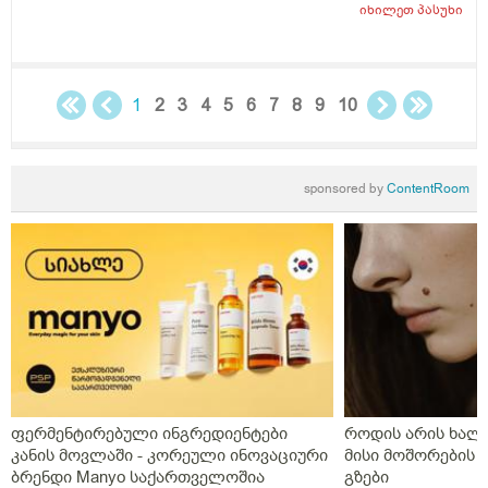
დაბანვაზე მიუხეშდება და მისკდება შემდეგ და არის
იხილეთ
პასუხი
თუარა იმის შანსიამ დამსკდარი კანიდანრაიმე
ინფეწცია შემეჭრას ??
1
2
3
4
5
6
7
8
9
10
sponsored by
ContentRoom
ფერმენტირებული ინგრედიენტები
როდის არის ხალი
კანის მოვლაში - კორეული ინოვაციური
მისი მოშორების 
ბრენდი Manyo საქართველოშია
გზები