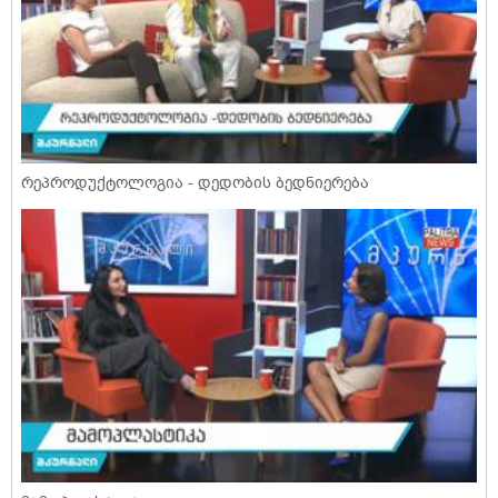
რეპროდუქტოლოგია - დედობის ბედნიერება