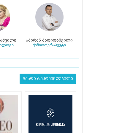
იაშვილი
ამირან მათითაშვილი
კოლოგი
ქიმიოთერაპევტი
გახდი რეკომენდებული