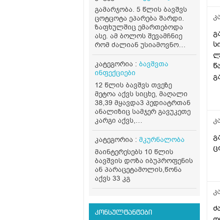
გამარჯობა. 5 წლის ბავშვს
კ
ცოტცოტა ეპარება შარდი.
ზაფხულშიც ემართებოდა
გ
ასე. ამ ბოლოს შევამჩნიე
ს
რომ ძალიან უსიამოვნო
სუნი აქვს. დაბანიდან
ლ
უახლოეს პერიოდშიც კი
კატეგორია :
ბავშვთა
წ
ასეთი სუნი უდის ტრუსზე.
ინფექციები
გ
რისი ბრალი შეიძლება
12 წლის ბავშვს თვეზე
იყოს?
მეტოა აქვს სიცხე, მაღალი
38,39 მყავდა3 პედიატრთან
ანალიზიც სამჯერ გავუკეთე
კ
კარგი აქვს,
მონონუკლეოზიც არ
გ
დაუდასტურდა, 7 დღიანი
კატეგორია :
მკურნალობა
ანტიბიოტიკის მერე თითქოს
ც
მაინტერესებს 10 წლის
დაუკლო რამდენიმე დღე არ
ბავშვის დოზა იბუპროფენის
ქონდა, მერე ისევ ხან აქვს
ან პარაცეტამოლის,წონა
ხან არა, თავი სტკივა
აქვს 33 კგ
მარტო, გარედან ცხელი არ
არის პირიქით ცივია ფეხს
კ
ვუთბობ, ისე ცივა. დამისვეს
ძ
ვითომ ფსიქოგენური
კონსულტანტები
ცხელება, დღესაც 38 ქონდა.
ო