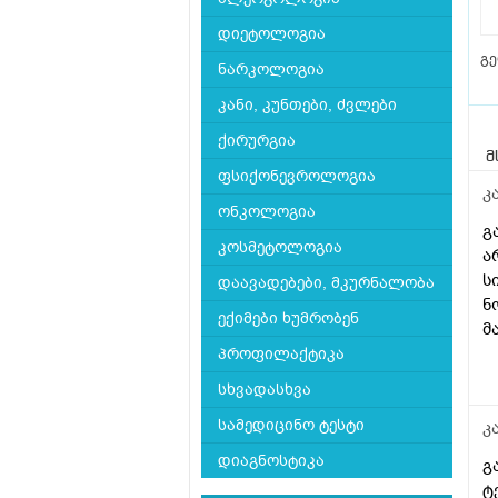
დიეტოლოგია
გ
ნარკოლოგია
კანი, კუნთები, ძვლები
ქირურგია
მ
ფსიქონევროლოგია
კ
ონკოლოგია
გ
კოსმეტოლოგია
ა
ს
დაავადებები, მკურნალობა
ნ
ექიმები ხუმრობენ
მ
პროფილაქტიკა
სხვადასხვა
სამედიცინო ტესტი
კ
დიაგნოსტიკა
გ
ტ