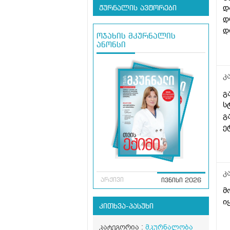
დ
ჟურნალის ავტორები
დ
დ
ოჯახის მკურნალის
ანონსი
კ
გ
ს
გ
ე
კ
არქივი
ივნისი 2026
მ
ი
კითხვა-პასუხი
კატეგორია :
მკურნალობა