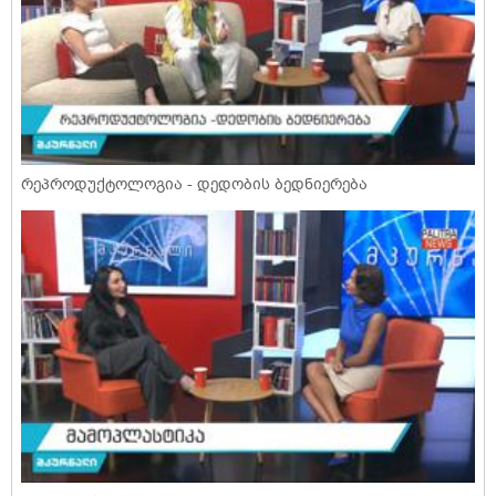
რეპროდუქტოლოგია - დედობის ბედნიერება