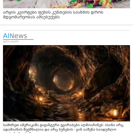
არყის კვირტები ფეხის კუნთების სპაზმის დროს
მდგომარეობას ამსუბუქებს
სამხრეთ ამერიკაში გიგანტური გვირაბები აღმოაჩინეს: ისინი არც
ადამიანის შექმნილია და არც ბუნების - ვინ ააშენა საიდუმლო