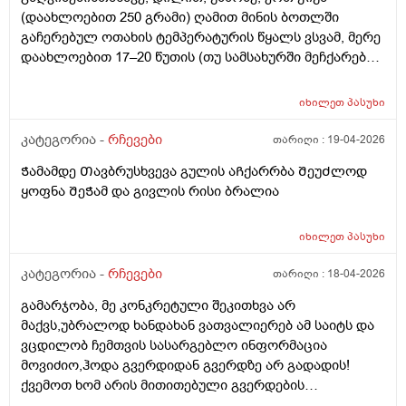
არსებობს მამაკაცის პლასტიკა ან რეკონსტეუქცია?
(დაახლოებით 250 გრამი) ღამით მინის ბოთლში
გაჩერებულ ოთახის ტემპერატურის წყალს ვსვამ, მერე
დაახლოებით 17–20 წუთის (თუ სამსახურში მეჩქარება),
ზოგჯერ 30 ან 40 წუთის შემდეგ (თუ დასვენების დღეა
და სამსახურში არ მეჩქარება), ვჭამ. ასევე შუადღით და
იხილეთ
პასუხი
საღამოთი, ყოველი ჭამის წინ, ნახევარი საათით ადრე,
ერთ ჭიქა უფრო ხშირად ონკანის წყალს ვსვამ და მერე
კატეგორია -
რჩევები
თარიღი :
19-04-2026
ვჭამ. ინტერნეტში შემთხვევით ვიდეოს წავაწყდი,
Ჭამამდე Თავბრუსხვევა გულის აᲩქარრბა ᲨეუᲫლოდ
სადაც ამბობენ, რომ დილით, გაღვიძებისთანავე,
ყოფნა ᲨეᲭამ და გივლის რისი ბრალია
წყლის დალევა არ შეიძლება, რადგან ღამით პირის
ღრუში ბაქტერიები გროვდება, დილით
გაღვიძებისთანავე დალეულ წყალს ეს ბაქტერიები
იხილეთ
პასუხი
საჭმლის მომნელებელ სისტემაში ჩააქვს და ამით
კატეგორია -
რჩევები
თარიღი :
18-04-2026
ორგანიზმი ზიანდებაო; ჯერ კბილები უნდა გაიხეხოთ
უზმოზე ან წყალი გამოივლოთ პირში და მერე
გამარჯობა, მე კონკრეტული შეკითხვა არ
დალიოთ წყალი ჭამის წინ დილით უზმოზეო.
მაქვს,უბრალოდ ხანდახან ვათვალიერებ ამ საიტს და
მაინტერესებს: 1) როგორ ჯობია, როგორც მე ვაკეთებ,
ვცდილობ ჩემთვის სასარგებლო ინფორმაცია
გაღვიძებისთანავე, უზმოზე ოთახის ტემპერატურის
მოვიძიო,ჰოდა გვერდიდან გვერდზე არ გადადის!
წყლის დალევა თუ კბილების გამოხეხვის და პირში
ქვემოთ ხომ არის მითითებული გვერდების
წყლის გამოვლების შემდეგ უზმოზე ოთახის
რაოდენობა?ჰოდა არ გადადის გვერდიდან