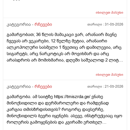
იხილეთ
პასუხი
კატეგორია -
რჩევები
თარიღი :
31-05-2026
გამარჯობათ; 36 წლის მამაკაცი ვარ, არანაირ მავნე
ჩვევას არ ვეკარები, 12 წელზე მეტია, არანაირი
ალკოჰოლური სასმელი 1 წვეთიც არ დამილევია, არც
სიგარეტს, არც ნარკოტიკს არ მოვიხმარ და არც
არასდროს არ მომიხმარია, დღეში საშუალოდ 2 ლიტრ
წყალს ვსვამ, ფეხით ბევრს დავდივარ, როცა დრო
მაქვს, სხვა ვარჯიშებსაც ვაკეთებ, არ მაწუხებს
იხილეთ
პასუხი
არანაირი დაავადება, ყოველ შემთხვევაში, ჯერ
არაფერი არ მიგრძვნია, სეზონური სურდო ან ვირუსიც
კატეგორია -
რჩევები
თარიღი :
21-05-2026
იშვიათად მემართება, თუ დამემართა, მაგეებსაც
გამარჯობა. ამ საიტზე https://tmiszrda.ge/ ვნახე
ზეზეულა ვიხდი; იშვიათად, რომ ამ დროს რაიმე
მინოქსიდილი და დერმაროლერი და რამდენად
წამალი დამჭირდეს. სიმაღლით 193-194 სმ ვარ, წონით
კარგია თმისზრდისთვის? როგორც დავსერჩე,
დაახლოებით 77 კგ, ჭარბი წონა არასდროს არ
მინოქსიდილს ბევრი იყენებს. ასევე, ინსტრუქციაც იყო
მაწუხებდა, ჩემი წონა 80 კგ არასდროს არ ასცილებია.
როლერის გამოყენების და კვირაში ერთხელ
მაინტერესებს: 1.ბავშვობიდან ბევრ ხილ-ბოსტნეულს,
შეიძლება?