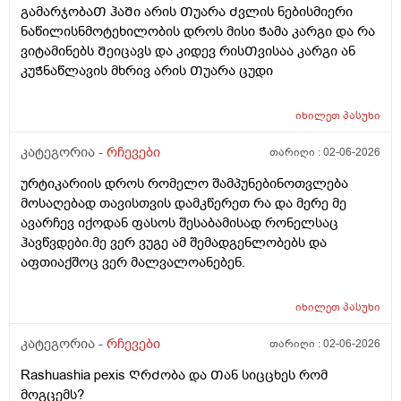
ის ნახევარზეც მიჭამია, ოღონდ ჭამიდან 2 საათი მაინც
გამარჯობაᲗ ჰაᲨი არის Თუარა Ძვლის ნებისმიერი
ბუნებრივი მოთხოვნილებაა და არა დაავადება?
დასაძინებლად არ ვწვები. მაინტერესებს, ბევრი ჭამა
ნაწილისნმოტეხილობის დროს მისი Ჭამა კარგი და რა
შეიძლება ზოგს არ ჰქონდეს ან ნაკლებად ჰქონდეს ეს
ჩემი ჯანმრთელობისთვის კარგია თუ არა? ჯერ ცუდი
ვიტამინებს Შეიცავს და კიდევ რისᲗვისაა კარგი ან
მოთხოვნილება, ზოგს მეტად, მაგრამ თუ ადამიანს
არაფერი არ მიგრძვნია, რაც დრო გადის და წლები
კუᲭნაწლავის მხრივ არის Თუარა ცუდი
საწინააღმდეგო სქესთან სექსის ძლიერი
მემატება, ჯერჯერობით, ფიზიკური თუ გონებრივი
მოთხოვნილება ექნება, თუ ვინმეზე ძალადობაში,
კუთხით, უფროდაუფრო მეტი შემიძლია. 2. გლანდები
იძულებაში, ადევნებაში, მანიპულაციაში, სხვის რაიმე
იხილეთ
პასუხი
არ მაქვს ამოჭრილი(რაც ძალიან მიხარია);
ფორმით შეწუხებასა ან სხვა რაიმე
ბავშვობაში, 5-6-7 წლის ასაკში გლანდები და ყელი
კანონსაწინააღმდეგო ქმედებაში საერთოდ არ
კატეგორია -
რჩევები
თარიღი :
02-06-2026
ხშირად მიღიზიანდებოდა, ანგინებიც სიცხეებით
იზრდება, ამას მკურნალობა რად უნდა?
ურტიკარიის დროს რომელო შამპუნებინოთვლება
მემართებოდა, არაერთმა ექიმმა მაშინ გლანდების
მოსაღებად თავისთვის დამკწერეთ რა და მერე მე
ამოჭრა ურჩია ჩემს მშობლებს, არ დაუჯერეს
ავარჩევ იქოდან ფასოს შესაბამისად რონელსაც
მშობლებმა, არც რაიმე მკურნალობის კურსი არ
ჰავწვდები.მე ვერ ვუგე ამ შემადგენლობებს და
გამივლია ცალკე გლანდებზე, ახლა აღარც ყელი
აფთიაქშოც ვერ მალვალოანებენ.
მაწუხებს, აღარც გლანდები, არც სხვა რამ,
მწარეებსაც ჩვეულებრივ ვჭამ. მაინტერესებს, ექიმები
ზოგჯერ ახლაც რატომ იძლევიან პატარა
იხილეთ
პასუხი
ბავშვებისთვის თუნდაც გართულებული გლანდების
ამოჭრის და არა მკურნალობის რეკომენდაციას,
კატეგორია -
რჩევები
თარიღი :
02-06-2026
გლანდები ორგანიზმისთვის აუცილებელი და საჭირო
Rashuashia pexis ᲦრᲫობა და Თან სიცცხეს რომ
ორგანო არის?
მოგცემს?