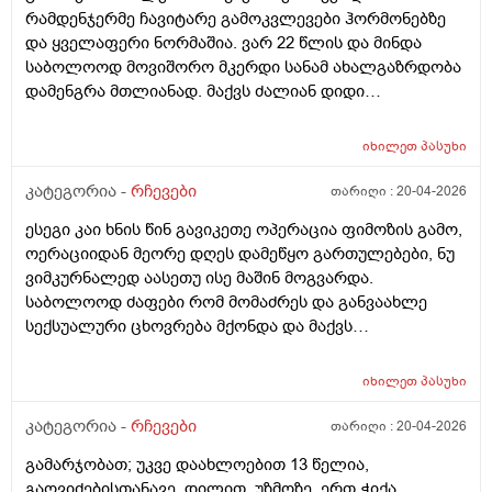
მომარჩინა და როდესაც ვარჯიში დავიწყე გამიარა
გულის რევის ᲨეგრᲫნება რიცა ესე ყოველდᲦიურად
რამდენჯერმე ჩავიტარე გამოკვლევები ჰორმონებზე
წელის ტკივილებმა. უბრალოდ თუ სახლში ვარ და
არ მემარᲗებოდა Ჩემი ᲗანამაᲨრომელი მეუბნევა
და ყველაფერი ნორმაშია. ვარ 22 წლის და მინდა
არასწორად რაიმე სიმძიმეს ავწევ ან არ ვვარჯიშობ იმ
დაბალი ჰემგლობონი გაქო და ან Შაქარიო და
საბოლოოდ მოვიშორო მკერდი სანამ ახალგაზრდობა
დღეს მხოლოდ მაშინ მაწუხებს წელი და რა ვქნა ვერ
სისხლოს ანალიზი გაიკეᲗე იქ გამოᲩნდებაოდა
დამენგრა მთლიანად. მაქვს ძალიან დიდი
გავიგე რით შეგიძლიათ დამეხმაროთ და
სისხლის ანალიზᲨი რანაირად გამოᲩნდება და ან
დისკომფორტი. სად შეიძლება გინეკომასტიაზე
დამაკვალიანოთ. მადლობა
რაგაცა ის როა საავადმყოფოებᲨი ᲗიᲗიდანნრომ
ვიმკურნალო ქუთაისში და ჩავიტარო პლასტიკური
იხილეთ
პასუხი
გიᲦებენ და გისინჯავენ მანდაც Ჩანს ჰემოგლობინი
ოპერაცია კარგ კვალიფიციურ ექიმთან რომელიც
დაბალია Თუ მაᲦალი და Შაქარი დაბალია Თუ
შეცვლის ჩენც ცხოვრებას. რომელ კლინიკას ან
კატეგორია -
რჩევები
თარიღი :
20-04-2026
მაᲦალი ესენი რო გავიკეᲗო გამოᲩნდება? ან სხვა რა
რომელ ექიმს მირჩევთ ქუთაისში. მადლობა წინასწარ
ანალიზი გავიკეᲗო ხომარნიცი მიᲗხარიᲗ რა
ესეგი კაი ხნის წინ გავიკეთე ოპერაცია ფიმოზის გამო,
ოერაციიდან მეორე დღეს დამეწყო გართულებები, ნუ
ვიმკურნალედ აასეთუ ისე მაშინ მოგვარდა.
საბოლოოდ ძაფები რომ მომაძრეს და განვაახლე
სექსუალური ცხოვრება მქონდა და მაქვს
დისკომფორტი ( სიმაგრეები ნაწიბურის მიდამოებში
შეწითლება ყრუ წვის შეგრძნება) თან ვიზუალურადაც
იხილეთ
პასუხი
რაღაც არ მომწონს ნაწიბურის ზოლი არათანაბარია,
ხოდა ვეღარ ჩამოვყალიბდი უროლოგს უნდა
კატეგორია -
რჩევები
თარიღი :
20-04-2026
მივმართო თუ პლასტიკურ ქირურგს, და
გამარჯობათ; უკვე დაახლოებით 13 წელია,
საქართველოში უროლოგიის ცენტრის გარდა
გაღვიძებისთანავე, დილით, უზმოზე, ერთ ჭიქა