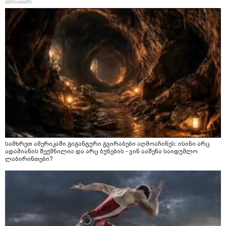
სამხრეთ ამერიკაში გიგანტური გვირაბები აღმოაჩინეს: ისინი არც
ადამიანის შექმნილია და არც ბუნების - ვინ ააშენა საიდუმლო
ლაბირინთები?