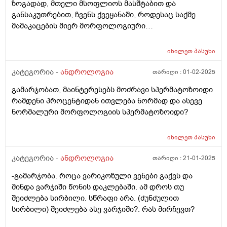
ზოგადად, მთელი მსოფლიოს მასშტაბით და
188 pg/ml 10. ვიტამინი დ 29.8 ng/ml 11. კორტიზოლი
განსაკუთრებით, ჩვენს ქვეყანაში, როდესაც საქმე
199.3 nmol/L ასევე ლიპიდუტრ სპექტრში არის
მამაკაცების მიერ მორფოლოგიური
გარკვეული ცვლილებები, მაგრამ არასაგანგაშო, აქ
გამოკვლევისთვის მის სპერმის ჩაბარებას ეხება
გენეტიკური ფაქტორიც მოექმედებს. საერთო
სამედიცინო დაწესებულებებში? რამდენად
ქოლესტერინი 5.62 მმოლ/ლ გლუკოზა უზმოზე 5.18
იხილეთ
პასუხი
შესაძლებელია ამ დროს სამედიცინო მუშაკმა ეს
მმოლ/ლ გთხოვთ დამეხმაროთ რჩევით, რა
სპერმა გამოიყენოს პაციენტი ქალის
კატეგორია -
ანდროლოგია
თარიღი :
01-02-2025
გაიდლაინები არსებობს ამ შემთხვევაში რა
გასანაყოფიერებლად თუ ამ მიზნით კერძოდ არ იქნა
დამატებითი კვლევები და ანალიზები ჩავიტარო
გამარჯობათ, მაინტერესებს მოძრავი სპერმატოზოიდი
ის ჩაბარებული მამრობითი პაციენტის მიერ?
სრული სურათის დასანახად. სხვა ჩვენებები არ მაქვს,
რამდენი პროცენტიდან ითვლება ნორმად და ასევე
მაგალითად ლიბიდოს დაქვეითება, ერექციის
ნორმალური მორფოლოგიის სპერმატოზოიდი?
პრობლემა და ა.შ
იხილეთ
პასუხი
კატეგორია -
ანდროლოგია
თარიღი :
21-01-2025
-გამარჯობა. როცა ვარიკოზული ვენები გაქვს და
მინდა ვარჯიში წონის დაკლებაში. ამ დროს თუ
შეიძლება სირბილი. სწრაფი არა. (ძუნძულით
სირბილი) შეიძლება ასე ვარჯიში?. რას მირჩევთ?