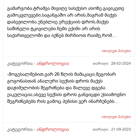
გამარჯობა.ტრამვა მივიღე სასქესო ასოზე.გავიკეთე
გამოკვლევები,საგანგაშო არ არის,მაგრამ მაქვს
დაბეჟილობა.უნებლიე ერექციის დროს,მაქვს
საშინელი ტკივილები.ჩემი ექიმი არ არის
საქართველოში და იქნებ მირჩიოთ რაიმე,რომ
თავიდან ავირიდო ერექცია ერთი-ორი კვირის
მანძილზე.მადლობა წინასწარ.
იხილეთ
პასუხი
კატეგორია -
ანდროლოგია
თარიღი :
28-02-2024
-მოგესალმებით,ვარ 26 წლის მამაკაცი,მეგობარ
გოგონასთან ანალური სექსის დროს მაქვს
დაჭიმულობის შეგრძნება და მალევე დგება
ეაკულაცია,ასევე სექსის დროს განვიცდი უსიამოვნო
შეგრძნებებს რის გამოც პენისი ვერ ინარჩუნებს
სიმყარეს,მაინტერესებს მოკლე ლაგამის
მკურნალობის მეთოდები და რამდენად შედეგიანია
იხილეთ
პასუხი
მკურნალობა. გმადლობთ წინასწარ
კატეგორია -
ანდროლოგია
თარიღი :
21-09-2023