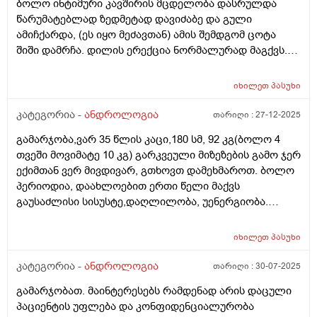
ბოლო ინტიმური კავშირის მცდელობა დასრულდა
წარუმატებლად ზედმეტად დავიძაბე და გული
ამიჩქარდა, (ეს იყო მეძავთან) ამის შემდგომ ცოტა
შიში დამრჩა. დილის ერექცია ნორმალურად მაგქვს.
ვარ 27 წლის
იხილეთ
პასუხი
კატეგორია -
ანდროლოგია
თარიღი :
27-12-2025
გამარჯობა,ვარ 35 წლის კაცი,180 სმ, 92 კგ(ბოლო 4
თვეში მოვიმატე 10 კგ) გარკვეული მიზეზების გამო ჯერ
ექიმთან ვერ მივდივარ, გთხოვთ დამეხმაროთ. ბოლო
პერიოდია, დაახლოებით ერთი წელი მაქვს
გაუსაძლისი სისუსტე,დაღლილობა, უენერგიობა.
ვცდილობ მიზეზის გაგებას უკვე დიდი ხანია, ამ ეტაპზე
ვფიქრობ ჰორმონალურ დისბალანსს. გავიკეთე
იხილეთ
პასუხი
გარკვეული ანალიზები: 1. თავისუფალი
ტესტოსტერონი - 6,98 პგ/მლ 2. საერთი ტესტოსტერონი
კატეგორია -
ანდროლოგია
თარიღი :
30-07-2025
- 2.32 ng/ml 3. საერთო ცილა 68 გ/ლ 4. თსჰ- 2.926 μIU/ml
გამარჯობათ. მაინტერესებს რამდენად არის დაცული
5. ფტ4- 9.11 pmol/L 6. რკინა 25.2 μmol/L 7. ფერიტინი
პაციენტის უფლება და კონფიდენციალურობა
40.90 μg/l 8. პროლაქტინი 116.64 mIU/L 9. ვიტამინი ბ12