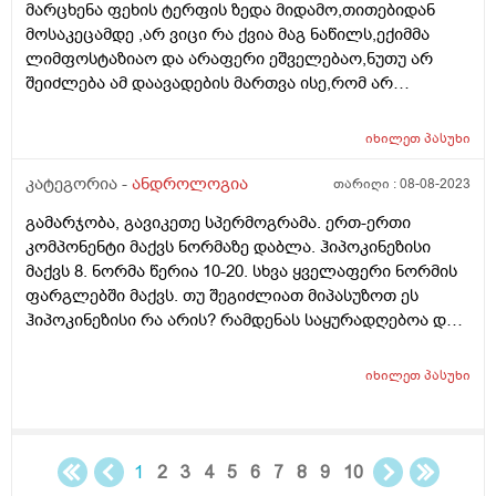
მარცხენა ფეხის ტერფის ზედა მიდამო,თითებიდან
1 წელია ვცდილობთ ზუსტად.ჯერჯერობით არ ვერევით
გამოსწორება? როგორი სპერმაა?
მოსაკეცამდე ,არ ვიცი რა ქვია მაგ ნაწილს,ექიმმა
მედიკმენტევით. თუმცა უკვე 1 წელი გავიდა და
ლიმფოსტაზიაო და არაფერი ეშველებაო,ნუთუ არ
ვაპირებთ მკურნალობის დაწყებას. პრობლემა ისაა
შეიძლება ამ დაავადების მართვა ისე,რომ არ
რომ საზღვარგარეთ ვართ და აქ 4-5 თვე უნდა
გასივდეს ფეხი?საშინელ დისკომფორტს იწვევს და
ველოდოთ ექიმის ვიზიტს. გთხივთ მითხარით სწრაფი
შეიძლება თუ არა ლიმფოსტაზმა წითელი ქარი
მოძრავი სპერმატოზოიდები რომ საერთოდ არ არის
იხილეთ
პასუხი
გამოიწვიოს?
და მორფოლოგია 1% , ეს როგორმე განიკურნება?
კატეგორია -
ანდროლოგია
თარიღი :
08-08-2023
ჰორმონალური ანალიზები ნორმაშია, დ ვიტამინიც.
ვარიკოცელე აქვს მხოლოდ მაგრამ არც სტკივა არც
გამარჯობა, გავიკეთე სპერმოგრამა. ერთ-ერთი
აწუხებს. აქ გვითხრეს ოპერაციამ შეიძლება არანაირი
კომპონენტი მაქვს ნორმაზე დაბლა. ჰიპოკინეზისი
შედეგი არ მოგცეთო და აბა გამოსავალი რაშია.
მაქვს 8. ნორმა წერია 10-20. სხვა ყველაფერი ნორმის
გთხოვთ იქნებ რამე რჩევა მოგვცეთ ან რამე
ფარგლებში მაქვს. თუ შეგიძლიათ მიპასუზოთ ეს
ვიტამინები თუ შეიძლება ასე დალევა? უბრალოდ
ჰიპოკინეზისი რა არის? რამდენას საყურადღებოა და
თქვენი აზრი გვითხარით გთხოვთ ეს მომაცემები
რასთან გვაქ საქმე.
შეუძლებელია ხომ დაორსულებისთვის? მადლობა
იხილეთ
პასუხი
დიდი !!!
1
2
3
4
5
6
7
8
9
10