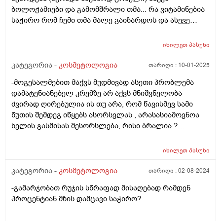
ბოლოჭამიები და გამომშრალი თმა... რა ვიტამინებია
საჭირო რომ ჩემი თმა მალე გაიზარდოს და ასევე
მაინტერესებს თმის მოვლის რუტინა თანმიმდევრობით
ანუ რა პროდუქტი რის შემდეგ გამოვიყენო
იხილეთ
პასუხი
(ნიღაბი,შრატი,კონდიციონერი,ბალზამი) თითქმის
ყველაფერს ვიყენებ მაგრამ სასურველ შედეგს ვერ
კატეგორია -
კოსმეტოლოგია
თარიღი :
10-01-2025
ვიღებ. რა ვუშველო დაზიანებულ და გამომშრალ თმას
-მოგესალმებით მაქვს მუდმივად ასეთი პრობლემა
რომელიც თან ხსშრად მცვივა <3 ვარ 25 წლის,
დამატენიანებელ კრემზე არ აქვს მნიშვნელობა
მადლობა
ძვირად ღირებულია ის თუ არა, რომ წავისმევ სამი
წუთის შემდეგ იწყებს ასორსვლას , არასასიამოვნოა
ხელის გასმისას მესორსლება, რისი ბრალია ?
მადლობა.
იხილეთ
პასუხი
კატეგორია -
კოსმეტოლოგია
თარიღი :
02-08-2024
-გამარჯობათ რუჯის სწრაფად მისაღებად რამდენ
პროცენტიან მზის დამცავი საჭირო?