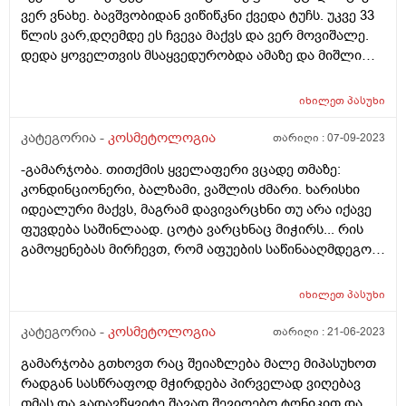
ბუნებრივი იერი დაიბრუნოს?
ვერ ვნახე. ბავშვობიდან ვიწიწკნი ქვედა ტუჩს. უკვე 33
წლის ვარ,დღემდე ეს ჩვევა მაქვს და ვერ მოვიშალე.
დედა ყოველთვის მსაყვედურობდა ამაზე და მიშლიდა
მაგრამ ჩუმად მაინც ვიწიწკნიდი. ახლა მეუღლე
მიშლის მაგრამ მაინც ვერ ვეშვები. სისტემატიურად
იხილეთ
პასუხი
ვიძრობ კანს. ჰიგიენურ პომადას ვხმარობ რომ ცოტა
ხანს მაინც არ წავიღო ხელი ტუჩისკენ მაგრამ ბოლოს
კატეგორია -
კოსმეტოლოგია
თარიღი :
07-09-2023
მაინც იგივეს ვაკეთებ. რა შეიძლება ამ ჩვევას
-გამარჯობა. თითქმის ყველაფერი ვცადე თმაზე:
მოვუხერხო? როგორ მოვიცილო ის სქელი,უხეში კანი
კონდინციონერი, ბალზამი, ვაშლის ძმარი. ხარისხი
ტუჩიდან ისე რომ მეორედ აღარ მქონდეს
იდეალური მაქვს, მაგრამ დავივარცხნი თუ არა იქავე
მოსაცილებელი. ვისაც შევხედავ ყველას ისეთი ტუჩები
ფუვდება საშინლაად. ცოტა ვარცხნაც მიჭირს... რის
აქვთ ზუსტად ვიცი რომ არ იწიწკნიან. მე კიდევ
გამოყენებას მირჩევთ, რომ აფუების საწინააღმდეგოდ
დამსკდარი,ზოგჯერ სისხლიანიც,ეშხში რომ შევალ
ეფექტური იყოს და თმა ცოტა "დააგდოს" ?
ხოლმე სისხლი მდის. რა ვუშველო ამას გთხოვთ
მირჩიეთ. იქნებ არის რამე პროცედურა
იხილეთ
პასუხი
კოსმეტოლოგიაში რომელიც აღმოფხვრის ამ
კატეგორია -
კოსმეტოლოგია
თარიღი :
21-06-2023
პრობლემას? გთხოვთ დამაკვალიანოთ რა გავაკეთო.
დიდი მადლობა
გამარჯობა გთხოვთ რაც შეიაზლება მალე მიპასუხოთ
რადგან სასწრაფოდ მჭირდება პირველად ვიღებავ
თმას და გადავწყვიტე შავად შევიღებო ტონიკით და