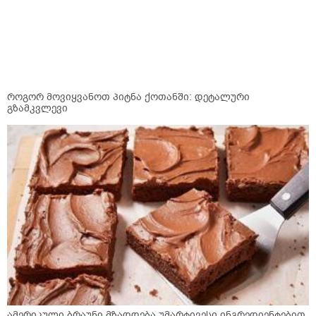
როგორ მოვიყვანოთ პიტნა ქოთანში: დეტალური
გზამკვლევი
ამერიკული ბრაუნი მზადდება უმარტივესი ინგრედიენტებით,