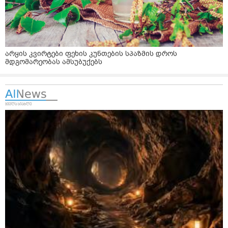
არყის კვირტები ფეხის კუნთების სპაზმის დროს
მდგომარეობას ამსუბუქებს