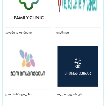
კლინიკა ფემილი
ვივამედი
ჯეო ჰოსპიტალსი
თოდუას კლინიკა