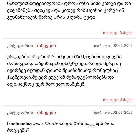
დასაძინებლად არ ვწვები. მაინტერესებს, ბევრი ჭამა
ნაწილისნმოტეხილობის დროს მისი Ჭამა კარგი და რა
შეიძლება ზოგს არ ჰქონდეს ან ნაკლებად ჰქონდეს ეს
ჩემი ჯანმრთელობისთვის კარგია თუ არა? ჯერ ცუდი
ვიტამინებს Შეიცავს და კიდევ რისᲗვისაა კარგი ან
მოთხოვნილება, ზოგს მეტად, მაგრამ თუ ადამიანს
არაფერი არ მიგრძვნია, რაც დრო გადის და წლები
კუᲭნაწლავის მხრივ არის Თუარა ცუდი
საწინააღმდეგო სქესთან სექსის ძლიერი
მემატება, ჯერჯერობით, ფიზიკური თუ გონებრივი
მოთხოვნილება ექნება, თუ ვინმეზე ძალადობაში,
კუთხით, უფროდაუფრო მეტი შემიძლია. 2. გლანდები
იძულებაში, ადევნებაში, მანიპულაციაში, სხვის რაიმე
იხილეთ
პასუხი
არ მაქვს ამოჭრილი(რაც ძალიან მიხარია);
ფორმით შეწუხებასა ან სხვა რაიმე
ბავშვობაში, 5-6-7 წლის ასაკში გლანდები და ყელი
კანონსაწინააღმდეგო ქმედებაში საერთოდ არ
კატეგორია -
რჩევები
თარიღი :
02-06-2026
ხშირად მიღიზიანდებოდა, ანგინებიც სიცხეებით
იზრდება, ამას მკურნალობა რად უნდა?
ურტიკარიის დროს რომელო შამპუნებინოთვლება
მემართებოდა, არაერთმა ექიმმა მაშინ გლანდების
მოსაღებად თავისთვის დამკწერეთ რა და მერე მე
ამოჭრა ურჩია ჩემს მშობლებს, არ დაუჯერეს
ავარჩევ იქოდან ფასოს შესაბამისად რონელსაც
მშობლებმა, არც რაიმე მკურნალობის კურსი არ
ჰავწვდები.მე ვერ ვუგე ამ შემადგენლობებს და
გამივლია ცალკე გლანდებზე, ახლა აღარც ყელი
აფთიაქშოც ვერ მალვალოანებენ.
მაწუხებს, აღარც გლანდები, არც სხვა რამ,
მწარეებსაც ჩვეულებრივ ვჭამ. მაინტერესებს, ექიმები
ზოგჯერ ახლაც რატომ იძლევიან პატარა
იხილეთ
პასუხი
ბავშვებისთვის თუნდაც გართულებული გლანდების
ამოჭრის და არა მკურნალობის რეკომენდაციას,
კატეგორია -
რჩევები
თარიღი :
02-06-2026
გლანდები ორგანიზმისთვის აუცილებელი და საჭირო
Rashuashia pexis ᲦრᲫობა და Თან სიცცხეს რომ
ორგანო არის?
მოგცემს?