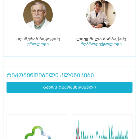
თეიმურაზ ჩიგოგიძე
ლიუდმილა ბარბაქაძე
უროლოგი
რეპროდუქტოლოგი
რეკომენდებული კლინიკები
გახდი რეკომენდებული