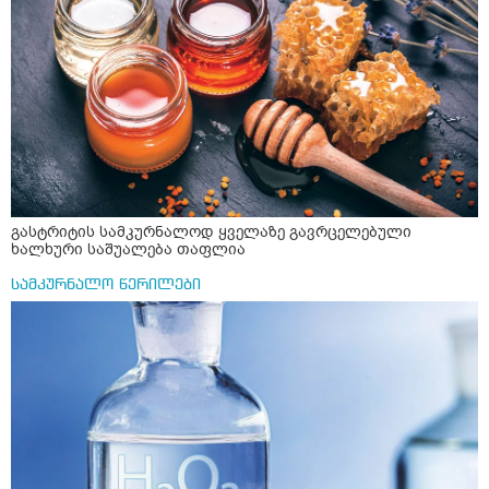
შეიცავო დიდი ოდენობით ოქსალატებს და თირკმელში
გააჩენსო კენჭებს. ზუსტად ვერ გავიგე როგორ
მოვამზადო უსაფრთხოდ. 2) მეორე ვარიანტი
მაინტერესებს რძესთან ერთად მიღება: რძეში ჩავყარო
ერთი სუფრის კოვზის მეოთხედი ფხვნილი კურკუმა და
ჩავყარო ცოტა შავი პილპილი და ავადუღო თუ ჯერ რძე
ავადუღო, ცოტა გათბეს და მერე ჩავყარო კურკუმა? და
საღამოს ვახშამზე რომ მივიღო თუ შეიძლება? P.S მიზანი
არის ანთების საწინააღმდეგო,ანტიოქსიდანტური და
დამამშვიდებელი( მშვიდი ძილისთვის)
გასტრიტის სამკურნალოდ ყველაზე გავრცელებული
ხალხური საშუალება თაფლია
სამკურნალო წერილები