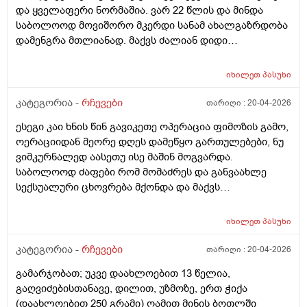
არ მემარᲗებოდა Ჩემი ᲗანამაᲨრომელი მეუბნევა
და ყველაფერი ნორმაშია. ვარ 22 წლის და მინდა
არასწორად რაიმე სიმძიმეს ავწევ ან არ ვვარჯიშობ იმ
დაბალი ჰემგლობონი გაქო და ან Შაქარიო და
საბოლოოდ მოვიშორო მკერდი სანამ ახალგაზრდობა
დღეს მხოლოდ მაშინ მაწუხებს წელი და რა ვქნა ვერ
სისხლოს ანალიზი გაიკეᲗე იქ გამოᲩნდებაოდა
დამენგრა მთლიანად. მაქვს ძალიან დიდი
გავიგე რით შეგიძლიათ დამეხმაროთ და
სისხლის ანალიზᲨი რანაირად გამოᲩნდება და ან
დისკომფორტი. სად შეიძლება გინეკომასტიაზე
დამაკვალიანოთ. მადლობა
რაგაცა ის როა საავადმყოფოებᲨი ᲗიᲗიდანნრომ
ვიმკურნალო ქუთაისში და ჩავიტარო პლასტიკური
იხილეთ
პასუხი
გიᲦებენ და გისინჯავენ მანდაც Ჩანს ჰემოგლობინი
ოპერაცია კარგ კვალიფიციურ ექიმთან რომელიც
დაბალია Თუ მაᲦალი და Შაქარი დაბალია Თუ
შეცვლის ჩენც ცხოვრებას. რომელ კლინიკას ან
კატეგორია -
რჩევები
თარიღი :
20-04-2026
მაᲦალი ესენი რო გავიკეᲗო გამოᲩნდება? ან სხვა რა
რომელ ექიმს მირჩევთ ქუთაისში. მადლობა წინასწარ
ანალიზი გავიკეᲗო ხომარნიცი მიᲗხარიᲗ რა
ესეგი კაი ხნის წინ გავიკეთე ოპერაცია ფიმოზის გამო,
ოერაციიდან მეორე დღეს დამეწყო გართულებები, ნუ
ვიმკურნალედ აასეთუ ისე მაშინ მოგვარდა.
საბოლოოდ ძაფები რომ მომაძრეს და განვაახლე
სექსუალური ცხოვრება მქონდა და მაქვს
დისკომფორტი ( სიმაგრეები ნაწიბურის მიდამოებში
შეწითლება ყრუ წვის შეგრძნება) თან ვიზუალურადაც
იხილეთ
პასუხი
რაღაც არ მომწონს ნაწიბურის ზოლი არათანაბარია,
ხოდა ვეღარ ჩამოვყალიბდი უროლოგს უნდა
კატეგორია -
რჩევები
თარიღი :
20-04-2026
მივმართო თუ პლასტიკურ ქირურგს, და
გამარჯობათ; უკვე დაახლოებით 13 წელია,
საქართველოში უროლოგიის ცენტრის გარდა
გაღვიძებისთანავე, დილით, უზმოზე, ერთ ჭიქა
არსებობს მამაკაცის პლასტიკა ან რეკონსტეუქცია?
(დაახლოებით 250 გრამი) ღამით მინის ბოთლში