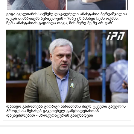
გიგა ავალიანის საქმეზე დაკავებული ანასტასია ბერუაშვილის
დედა მიმართვას ავრცელებს - "რაც ეს ამბავი ჩემს ოჯახს,
ჩემს ანასტასიას გადახდა თავს, მის მერე მე მე არ ვარ"
დაიწყო გამოძიება გიორგი ბარამიძის მიერ ტყვეთა გაცვლის
პროცესის შესახებ გაკეთებულ განცხადებასთან
დაკავშირებით - პროკურატურის განცხადება