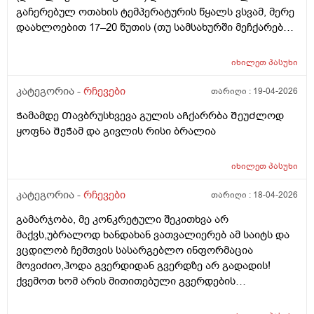
გაჩერებულ ოთახის ტემპერატურის წყალს ვსვამ, მერე
დაახლოებით 17–20 წუთის (თუ სამსახურში მეჩქარება),
ზოგჯერ 30 ან 40 წუთის შემდეგ (თუ დასვენების დღეა
და სამსახურში არ მეჩქარება), ვჭამ. ასევე შუადღით და
იხილეთ
პასუხი
საღამოთი, ყოველი ჭამის წინ, ნახევარი საათით ადრე,
ერთ ჭიქა უფრო ხშირად ონკანის წყალს ვსვამ და მერე
კატეგორია -
რჩევები
თარიღი :
19-04-2026
ვჭამ. ინტერნეტში შემთხვევით ვიდეოს წავაწყდი,
Ჭამამდე Თავბრუსხვევა გულის აᲩქარრბა ᲨეუᲫლოდ
სადაც ამბობენ, რომ დილით, გაღვიძებისთანავე,
ყოფნა ᲨეᲭამ და გივლის რისი ბრალია
წყლის დალევა არ შეიძლება, რადგან ღამით პირის
ღრუში ბაქტერიები გროვდება, დილით
გაღვიძებისთანავე დალეულ წყალს ეს ბაქტერიები
იხილეთ
პასუხი
საჭმლის მომნელებელ სისტემაში ჩააქვს და ამით
კატეგორია -
რჩევები
თარიღი :
18-04-2026
ორგანიზმი ზიანდებაო; ჯერ კბილები უნდა გაიხეხოთ
უზმოზე ან წყალი გამოივლოთ პირში და მერე
გამარჯობა, მე კონკრეტული შეკითხვა არ
დალიოთ წყალი ჭამის წინ დილით უზმოზეო.
მაქვს,უბრალოდ ხანდახან ვათვალიერებ ამ საიტს და
მაინტერესებს: 1) როგორ ჯობია, როგორც მე ვაკეთებ,
ვცდილობ ჩემთვის სასარგებლო ინფორმაცია
გაღვიძებისთანავე, უზმოზე ოთახის ტემპერატურის
მოვიძიო,ჰოდა გვერდიდან გვერდზე არ გადადის!
წყლის დალევა თუ კბილების გამოხეხვის და პირში
ქვემოთ ხომ არის მითითებული გვერდების
წყლის გამოვლების შემდეგ უზმოზე ოთახის
რაოდენობა?ჰოდა არ გადადის გვერდიდან
ტემპერატურის წყლის დალევა? 2) ჭამამდე რამდენი
გვერდზე,ერთ გვერდს დაათვალიერებ და მეორეზე