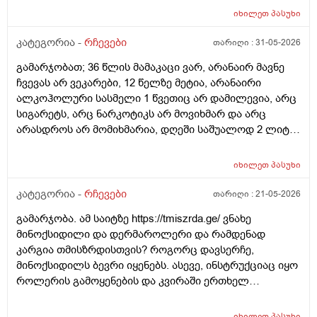
იხილეთ
პასუხი
კატეგორია -
რჩევები
თარიღი :
31-05-2026
გამარჯობათ; 36 წლის მამაკაცი ვარ, არანაირ მავნე
ჩვევას არ ვეკარები, 12 წელზე მეტია, არანაირი
ალკოჰოლური სასმელი 1 წვეთიც არ დამილევია, არც
სიგარეტს, არც ნარკოტიკს არ მოვიხმარ და არც
არასდროს არ მომიხმარია, დღეში საშუალოდ 2 ლიტრ
წყალს ვსვამ, ფეხით ბევრს დავდივარ, როცა დრო
მაქვს, სხვა ვარჯიშებსაც ვაკეთებ, არ მაწუხებს
იხილეთ
პასუხი
არანაირი დაავადება, ყოველ შემთხვევაში, ჯერ
არაფერი არ მიგრძვნია, სეზონური სურდო ან ვირუსიც
კატეგორია -
რჩევები
თარიღი :
21-05-2026
იშვიათად მემართება, თუ დამემართა, მაგეებსაც
გამარჯობა. ამ საიტზე https://tmiszrda.ge/ ვნახე
ზეზეულა ვიხდი; იშვიათად, რომ ამ დროს რაიმე
მინოქსიდილი და დერმაროლერი და რამდენად
წამალი დამჭირდეს. სიმაღლით 193-194 სმ ვარ, წონით
კარგია თმისზრდისთვის? როგორც დავსერჩე,
დაახლოებით 77 კგ, ჭარბი წონა არასდროს არ
მინოქსიდილს ბევრი იყენებს. ასევე, ინსტრუქციაც იყო
მაწუხებდა, ჩემი წონა 80 კგ არასდროს არ ასცილებია.
როლერის გამოყენების და კვირაში ერთხელ
მაინტერესებს: 1.ბავშვობიდან ბევრ ხილ-ბოსტნეულს,
შეიძლება?
უფრო მეტად ბევრ ხილს ვჭამ, ერთ ჭამაზე ნებისმიერ
ხილს 1 კგ-ს, ზოგჯერ ცოტა მეტსაც ვჭამ, თუ მთელი
იხილეთ
პასუხი