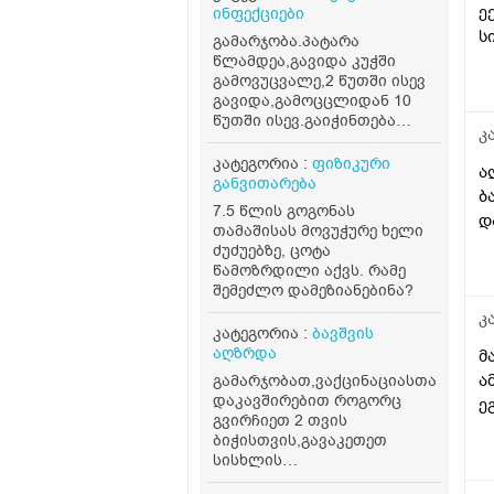
ე
ინფექციები
ს
გამარჯობა.პატარა
წლამდეა,გავიდა კუჭში
გამოვუცვალე,2 წუთში ისევ
გავიდა,გამოცცლიდან 10
წუთში ისევ.გაიჭინთება
კ
გავა.აშლილი არაა,ღამეც
მშვიდად ეძინა,გუშინ
კატეგორია :
ფიზიკური
ა
საღამოსაც ეგრე გააკეთა
განვითარება
ბ
.იქნებ რამე მითხრათ?
7.5 წლის გოგონას
თვითონ ბავშვი არ წუხს
დ
თამაშისას მოვუჭურე ხელი
ძუძუებზე, ცოტა
წამოზრდილი აქვს. რამე
შემეძლო დამეზიანებინა?
კ
კატეგორია :
ბავშვის
აღზრდა
მ
ა
გამარჯობათ,ვაქცინაციასთან
დაკავშირებით როგორც
ე
გვირჩიეთ 2 თვის
ბიჭისთვის,გავაკეთეთ
სისხლის
ანალიზი,ლეიკოციტები