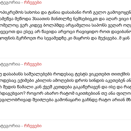
ატეგორია -
რჩევები
ოპიკრემოს სახოსა და ტანია დასაბანი როჩ გელო გამოვოყენ
ამეწვა მეწოდა 3საათის მანძილზე ნემსებივკთ და აღარ ვიცი
ომელოც ჯერ კიდევ ბოლპმდე არგამვლია საპონს ვეღარ ოღე
ივეცოთ და ესეც არ წავიდა არვოცი რავიყიდო როთ დავიბან
ყოფნის.მკრჩოეთ რა სევამედზე კი მაყროს და მექავება..მ ყა
ებამედზეც და ამ ტოპიკრემოს გელზეც .ექომთან არსად და ვ
ატეგორია -
რჩევები
უ დასაბანს საშუალებებს როდესაც ტესტს ვიკეთებთ თითქმის 
ოდესაც ექიმები კბილის ამოღების დროს სინდის აკეთებენ ან
რ შედის წამალი კან ქვეშ კეთდება გაკაწერავენ და ისე და რ
რდაგეხვაო? როგორ ახარო რატომ იკითხებიან თუ ანა ფილო
დგილობრივად შეიძლება გამონაყარი გაჩნდე რატო არიან მზ
ავბრუ დაეხვეწეს და ან კიდევ უარესი რატო არ აკეთებენ ამ 
აინცდამაინც სპეციალურ კლინიკებში რატომ ეს შენიათ
ატეგორია -
რჩევები