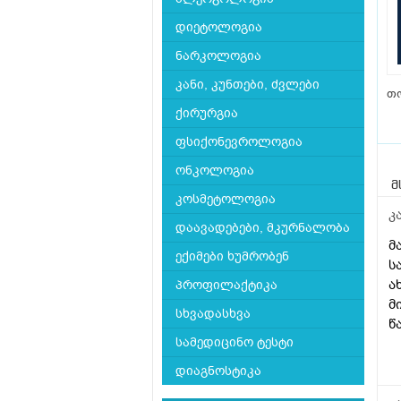
დიეტოლოგია
ნარკოლოგია
კანი, კუნთები, ძვლები
თ
ქირურგია
ფსიქონევროლოგია
ონკოლოგია
მ
კოსმეტოლოგია
კ
დაავადებები, მკურნალობა
მ
ექიმები ხუმრობენ
ს
ა
პროფილაქტიკა
მ
სხვადასხვა
წ
სამედიცინო ტესტი
ე
დ
დიაგნოსტიკა
ა