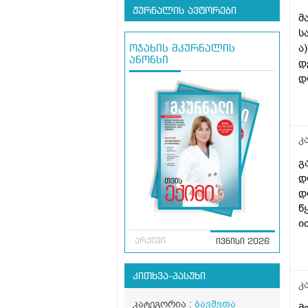
ჟურნალის ავტორები
მ
ს
ა
ოჯახის მკურნალის
ანონსი
დ
დ
გ
კ
გ
დ
დ
წ
ი
ს
არქივი
ივნისი 2026
კითხვა-პასუხი
კ
კატეგორია :
ბავშვთა
მ