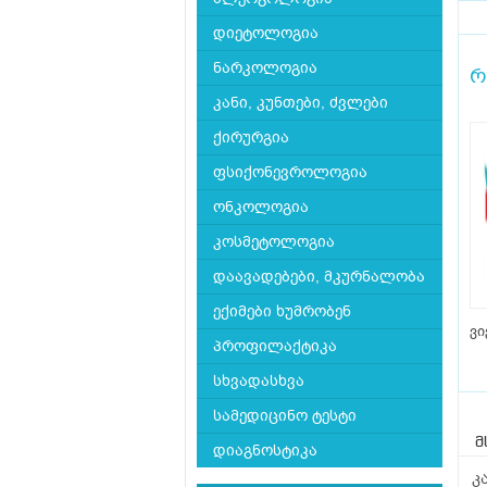
დიეტოლოგია
ნარკოლოგია
რ
კანი, კუნთები, ძვლები
ქირურგია
ფსიქონევროლოგია
ონკოლოგია
კოსმეტოლოგია
დაავადებები, მკურნალობა
ექიმები ხუმრობენ
ვი
პროფილაქტიკა
სხვადასხვა
სამედიცინო ტესტი
მ
დიაგნოსტიკა
კ