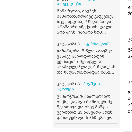
ინფექციები
დ
Გამარჯობა, ბავშვს
ტ
სამშობოაროშივე გაუკეთეს
ბცჟ ვაქცინა, 2 წლისაა და
არანაირი ინექციის კვალი
არა აქვს, ვშიშობ ხომ
ნამდვილად ჩაუტარეს?
კ
კატეგორია :
მკურნალობა
გ
გამარჯობა, 5 წლის ბავშვს
კ
ვასმევ ჩაილდლაიფის
ექინაცია-იმუნიტეტის
ასამაღლებლად, 0.5 დილას
და საღამოს,რამდნი ხანი
დავალევინო და რამდენი
კ
დავასვენო? თუ მთელი
კატეგორია :
ბავშვის
ფლაკონი დაცალოს?
აღზრდა
გ
გამარჯობათ,ახალშობილ
პ
ბიჭზე დავსვი რამოდენიმე
ა
შეკითხვა და ისევ მინდა
მ
გკითხოთ,25 იანვარს არის
დაბადებული,5.350 გრ იყო
დღეს,120 გრ სიმილაკ
გოლდს ჭამს,მესამე დღეა