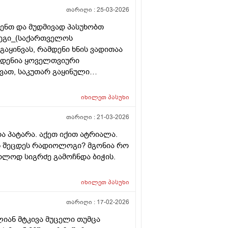
თარიღი :
25-03-2026
ენთ და მუდმივად პასუხობთ
დეგი_(საქართველოს
აყინვას, რამდენი ხნის ვადითაა
მდენია ყოველთვიური
ვათ, საკუთარ გაყინული
ისევ მორჩება კლინიკაში, ამ
ვა დარჩენილ გაყინულ
იხილეთ
პასუხი
 სხვა ქალის გასანაყოფიერებლად,
ეტალურად რომ ამიხსნათ ამ
თარიღი :
21-03-2026
და პატარა. აქეთ იქით ატრიალა.
ოს შეცდეს რადიოლოგი? მგონია რო
ოლოდ სიგრძე გამოჩნდა ბიჭის.
იხილეთ
პასუხი
თარიღი :
17-02-2026
ლიან მტკივა მუცელი თუმცა