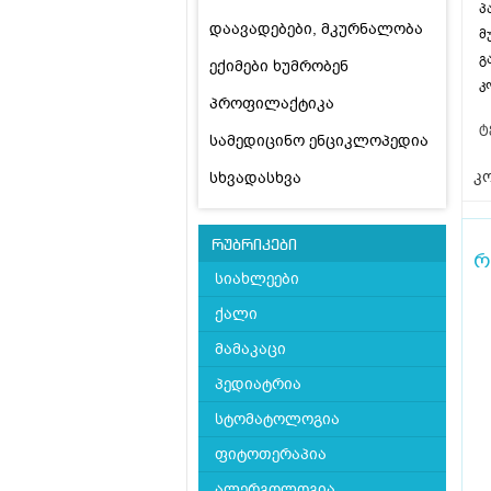
პ
დაავადებები, მკურნალობა
მ
გ
ექიმები ხუმრობენ
კ
პროფილაქტიკა
ტ
სამედიცინო ენციკლოპედია
კო
სხვადასხვა
რუბრიკები
რ
სიახლეები
ქალი
მამაკაცი
პედიატრია
სტომატოლოგია
ფიტოთერაპია
ალერგოლოგია