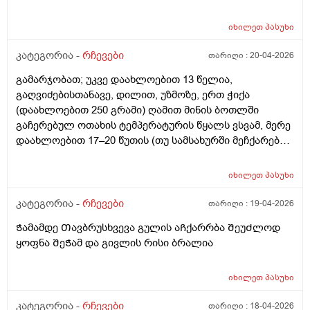
დისკომფორტი ( სიმაგრეები ნაწიბურის მიდამოებში
შეწითლება ყრუ წვის შეგრძნება) თან ვიზუალურადაც
იხილეთ
პასუხი
რაღაც არ მომწონს ნაწიბურის ზოლი არათანაბარია,
ხოდა ვეღარ ჩამოვყალიბდი უროლოგს უნდა
კატეგორია -
რჩევები
თარიღი :
20-04-2026
მივმართო თუ პლასტიკურ ქირურგს, და
გამარჯობათ; უკვე დაახლოებით 13 წელია,
საქართველოში უროლოგიის ცენტრის გარდა
გაღვიძებისთანავე, დილით, უზმოზე, ერთ ჭიქა
არსებობს მამაკაცის პლასტიკა ან რეკონსტეუქცია?
(დაახლოებით 250 გრამი) ღამით მინის ბოთლში
გაჩერებულ ოთახის ტემპერატურის წყალს ვსვამ, მერე
დაახლოებით 17–20 წუთის (თუ სამსახურში მეჩქარება),
ზოგჯერ 30 ან 40 წუთის შემდეგ (თუ დასვენების დღეა
და სამსახურში არ მეჩქარება), ვჭამ. ასევე შუადღით და
იხილეთ
პასუხი
საღამოთი, ყოველი ჭამის წინ, ნახევარი საათით ადრე,
ერთ ჭიქა უფრო ხშირად ონკანის წყალს ვსვამ და მერე
კატეგორია -
რჩევები
თარიღი :
19-04-2026
ვჭამ. ინტერნეტში შემთხვევით ვიდეოს წავაწყდი,
Ჭამამდე Თავბრუსხვევა გულის აᲩქარრბა ᲨეუᲫლოდ
სადაც ამბობენ, რომ დილით, გაღვიძებისთანავე,
ყოფნა ᲨეᲭამ და გივლის რისი ბრალია
წყლის დალევა არ შეიძლება, რადგან ღამით პირის
ღრუში ბაქტერიები გროვდება, დილით
გაღვიძებისთანავე დალეულ წყალს ეს ბაქტერიები
იხილეთ
პასუხი
საჭმლის მომნელებელ სისტემაში ჩააქვს და ამით
კატეგორია -
რჩევები
თარიღი :
18-04-2026
ორგანიზმი ზიანდებაო; ჯერ კბილები უნდა გაიხეხოთ