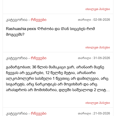
მწარეებსაც ჩვეულებრივ ვჭამ. მაინტერესებს, ექიმები
ზოგჯერ ახლაც რატომ იძლევიან პატარა
იხილეთ
პასუხი
ბავშვებისთვის თუნდაც გართულებული გლანდების
ამოჭრის და არა მკურნალობის რეკომენდაციას,
კატეგორია -
რჩევები
თარიღი :
02-06-2026
გლანდები ორგანიზმისთვის აუცილებელი და საჭირო
Rashuashia pexis ᲦრᲫობა და Თან სიცცხეს რომ
ორგანო არის?
მოგცემს?
იხილეთ
პასუხი
კატეგორია -
რჩევები
თარიღი :
31-05-2026
გამარჯობათ; 36 წლის მამაკაცი ვარ, არანაირ მავნე
ჩვევას არ ვეკარები, 12 წელზე მეტია, არანაირი
ალკოჰოლური სასმელი 1 წვეთიც არ დამილევია, არც
სიგარეტს, არც ნარკოტიკს არ მოვიხმარ და არც
არასდროს არ მომიხმარია, დღეში საშუალოდ 2 ლიტრ
წყალს ვსვამ, ფეხით ბევრს დავდივარ, როცა დრო
მაქვს, სხვა ვარჯიშებსაც ვაკეთებ, არ მაწუხებს
იხილეთ
პასუხი
არანაირი დაავადება, ყოველ შემთხვევაში, ჯერ
არაფერი არ მიგრძვნია, სეზონური სურდო ან ვირუსიც
კატეგორია -
რჩევები
თარიღი :
21-05-2026