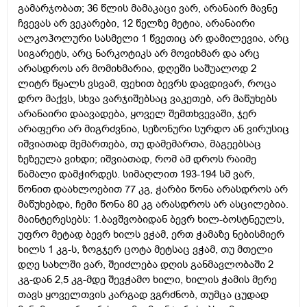
გამარჯობათ; 36 წლის მამაკაცი ვარ, არანაირ მავნე
ჩვევას არ ვეკარები, 12 წელზე მეტია, არანაირი
ალკოჰოლური სასმელი 1 წვეთიც არ დამილევია, არც
სიგარეტს, არც ნარკოტიკს არ მოვიხმარ და არც
არასდროს არ მომიხმარია, დღეში საშუალოდ 2
ლიტრ წყალს ვსვამ, ფეხით ბევრს დავდივარ, როცა
დრო მაქვს, სხვა ვარჯიშებსაც ვაკეთებ, არ მაწუხებს
არანაირი დაავადება, ყოველ შემთხვევაში, ჯერ
არაფერი არ მიგრძვნია, სეზონური სურდო ან ვირუსიც
იშვიათად მემართება, თუ დამემართა, მაგეებსაც
ზეზეულა ვიხდი; იშვიათად, რომ ამ დროს რაიმე
წამალი დამჭირდეს. სიმაღლით 193-194 სმ ვარ,
წონით დაახლოებით 77 კგ, ჭარბი წონა არასდროს არ
მაწუხებდა, ჩემი წონა 80 კგ არასდროს არ ასცილებია.
მაინტერესებს: 1.ბავშვობიდან ბევრ ხილ-ბოსტნეულს,
უფრო მეტად ბევრ ხილს ვჭამ, ერთ ჭამაზე ნებისმიერ
ხილს 1 კგ-ს, ზოგჯერ ცოტა მეტსაც ვჭამ, თუ მთელი
დღე სახლში ვარ, შეიძლება დღის განმავლობაში 2
კგ-დან 2,5 კგ-მდე შევჭამო ხილი, ხილის ჭამის მერე
თავს ყოველთვის კარგად ვგრძნობ, თუმცა ცუდად