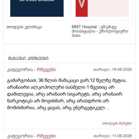
თოდუას კლინიკა
MMT Hospital - ემ-ემ-ტე
ჰოსპიტალი - უროლოგიური
ჰაბი
მსგავსი კითხვები
კატეგორია -
რჩევები
თარიღი :
18-06-2026
გამარჯობათ; 36 წლის მამაკაცი ვარ;12 წელზე მეტია,
არანაირი ალკოჰოლური სასმელი 1 წვეთიც არ
დამილევია, არც არანაირ სიგარეტს, არც არანაირ
ნარკოტიკს არ მოვიხმარ, არც არასდროს არ
მომიხმარია, არც ყავას, არც ენერგეტიკულ
სასმელებს, არც კოკა-კოლა-ლიმონათებს და ა.შ არ
ვეკარები, ბევრ ხილ-ბოსტნეულს ვჭამ, მათ შორის
იხილეთ
პასუხი
ბევრ ქიშმიშს, ხანდახან ნიგოზსაც, საჭმელსაც ბევრს
ვჭამ (შეძლებისდაგვარად ჯანსაღ საჭმელებს),
კატეგორია -
რჩევები
თარიღი :
11-06-2026