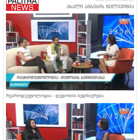
რეპროდუქტოლოგია - დედობის ბედნიერება