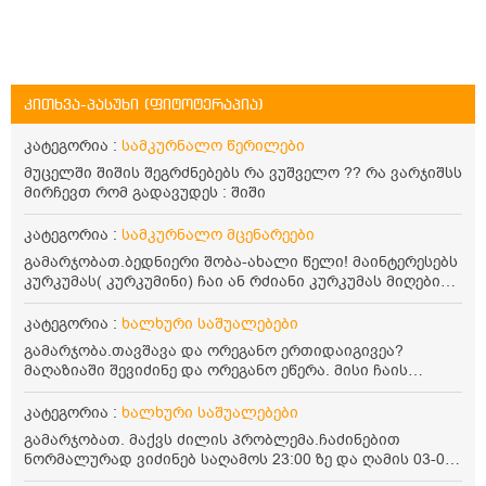
კითხვა-პასუხი (ფიტოტერაპია)
კატეგორია :
სამკურნალო წერილები
მუცელში შიშის შეგრძნებებს რა ვუშველო ?? რა ვარჯიშსს
მირჩევთ რომ გადავუდეს : შიში
კატეგორია :
სამკურნალო მცენარეები
გამარჯობათ.ბედნიერი შობა-ახალი წელი! მაინტერესებს
კურკუმას( კურკუმინი) ჩაი ან რძიანი კურკუმას მიღების
წესი. მაინტერესებდა და წავიკითხე ასეთი ინფორმაცია:
კურკუმას გააჩნია ანთების საწინააღმდეგო,
კატეგორია :
ხალხური საშუალებები
დამამშვიდებელი და ანტიოქსიდანტური თვისებები.ის
გამარჯობა.თავშავა და ორეგანო ერთიდაიგივეა?
უნდა მივიღოთო ცხიმთან და შავ პილპილთან ერთად
მაღაზიაში შევიძინე და ორეგანო ეწერა. მისი ჩაის
ეფექტურობის მიზნით. 1) პირველი ვარიანტი არის ჩაი:
დალევის წესი მაინტერესებს.რისთვის არის კარგი?
როგორ მივიღო კურკუმას ჩაი? უზმოზე,ჭამამდე თუ ჭამის
წავიკითხე რომ: 1 ჭიქა თბილ წყალში ჩავყაროთ 1 ჩაის
კატეგორია :
ხალხური საშუალებები
შემდეგ? თბილი წყალი უნდა დავასხათ თუ მდუღარე?
კოვზი დაქუცმაცებული და გამხმარი ორეგანო და
წავიკითხე რომ კურკუმას თუ დავასხამთ მდუღარე
გამარჯობათ. მაქვს ძილის პრობლემა.ჩაძინებით
გავაჩეროთ 10-15 წუთი, მივიღოთო ჭამიდან 1-2 საათში.
წყალს, ის დაკარგავსო სასარგებლო თვისებებს, ასევე
ნორმალურად ვიძინებ საღამოს 23:00 ზე და ღამის 03-00
მიზანი: ანტიოქსიდანტური და ანთების საწინააღმდეგო
წავიკითხე რომ თუ არ ადუღდა კურკუმა წყალში, მაშინ
ან 04:00 საათზე მეღვიძება და მერე ვერ ვიძინებ