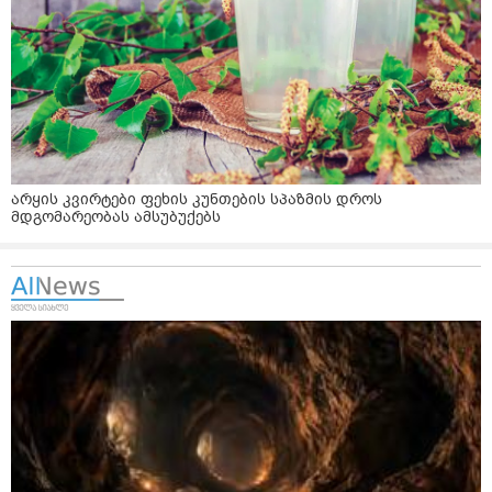
არყის კვირტები ფეხის კუნთების სპაზმის დროს
მდგომარეობას ამსუბუქებს