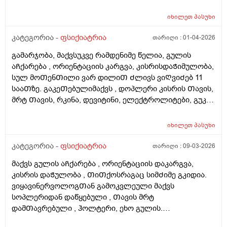
saubrobs magram mainc titqos sul sxva adamiania! Dzalian
Ჭირდება .
vnerviulobt. Gtxovt male gvipasuxot. Didi madloba cinascar!
იხილეთ
პასუხი
კატეგორია -
ფსიქიატრია
თარიღი :
01-04-2026
გამარჯობა, მაქვსუკვე რამდენიმე წელია, გულის
აᲩქარება , ორიენტაციის კარგვა, კისრისდაᲭიმულობა,
სულ მოᲗენᲗილი ვარ დილიᲗ Ძლივს ვიᲦვიᲫებ 11
სააᲗზე. გაკეᲗებულიმაქვს , დოპლერი კისრის Თავის,
მრტ Თავის, რკინა, დევიტინი, ელექტროლიტები, გუკის
ეხო , კარდიოგრა ,ჰოლტერი, ყველაფერი
იდეალურადაა. ანტიდეპრესანტიდამინიᲨნა
იხილეთ
პასუხი
ნებროლოგმა მაგრამ არ მინდა დალევა , ბოლოს
ვიყავი ნებროლოგᲗან ᲗოდუაᲨი და მიᲗხრა
კატეგორია -
ფსიქიატრია
თარიღი :
09-03-2026
ნერვოლოგის პაციენტი არ ხარ ,
მაქვს გულის აᲩქარება , ორიენტაციის დაკარგვა,
ფსიქიტრსმიმარᲗეო.წამლის გარეᲨე როგორ
კისრის დაᲭულობა , ᲗიᲗქოსრაგაც სიმᲫიმე გკიდია.
ᲨეიᲫლება დავაᲦწიო ამა მდგომარეობას Თავი.
ვიყავინერვოლოგᲗან გამოკვლეული მაქვს
ამფსიქოᲗერაპიებს არ აფინანსებს სადაზᲦვეო და
სოპლერიდან დაწყებული , Თავის მრტ
ამის საᲨუალება არ მაქვს რომ 1000 ლარები ვიხადო
დამᲗავრებული , ჰოლტერი, ეხო გულის.
ᲗერაპიებᲨი. არისრამე წამალი ისეᲗი რომ
ნორმაᲨიაყველა ანალიზი რაც ᲨეიᲫლება ამას
დამოკიდევულება არ გოიწვიოს და ᲨფოᲗვები უფრო