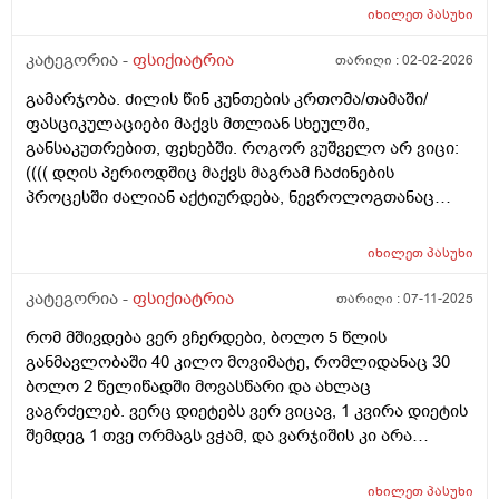
იწვევდეს. ფსიქიატრს უნდა მიმარᲗოვო.
არ გააᲫლიეროს. მეᲨინიაანტიდეპრესანტის. ისეᲗ
იხილეთ
პასუხი
ანტიდეპრესანტისდალევა დალევაც არ მინდა
უკუᲩვენებს წერენ. Თუუარესად გავხდი რა აზრი აქვს
,როგორ ᲨეიᲫლება სხვანაირად დავაᲦწიო ამ
კატეგორია -
ფსიქიატრია
თარიღი :
02-02-2026
დალევას
მდგომარეობას Თავი,ამ ფსიქოლოგის Თანხებიც არ
გამარჯობა. ძილის წინ კუნთების კრთომა/თამაში/
მაქვს ,დაზᲦვევაც არ მიფინანსება ფსიქიტრს და
ფასციკულაციები მაქვს მთლიან სხეულში,
ფსიქოლოგს.რასირᲩევᲗ.უკვე 4 წელია ვიკვლევ ამ
განსაკუთრებით, ფეხებში. როგორ ვუშველო არ ვიცი:
სიმპტომებს.
(((( დღის პერიოდშიც მაქვს მაგრამ ჩაძინების
პროცესში ძალიან აქტიურდება, ნევროლოგთანაც
ვიყავი, ყველა საჭირო გამოკვლევა და ანალიზი
ჩავიტარე მაგრამ ორგანული არაფერი მჭირს,
იხილეთ
პასუხი
ნევროზიაო. გაუსაძლისია ეს ყველაფერი, ყველდღე
ვიღვიძებ და საკუთარი სხეულის დაკვირვებაში ვარ
კატეგორია -
ფსიქიატრია
თარიღი :
07-11-2025
ჩაციკლული. ფსიქიატრთანაც ვიყავი, დამინიშნა
რომ მშივდება ვერ ვჩერდები, ბოლო 5 წლის
საძილე და ანტიდეპრესანტი. მაგრამ ამ სიმპტომებმა
განმავლობაში 40 კილო მოვიმატე, რომლიდანაც 30
ისევ იჩინეს თავი.:(((( იქნებ რამე რჩევა მომცეთ.
ბოლო 2 წელიწადში მოვასწარი და ახლაც
ვაგრძელებ. ვერც დიეტებს ვერ ვიცავ, 1 კვირა დიეტის
შემდეგ 1 თვე ორმაგს ვჭამ, და ვარჯიშის კი არა
ადგომის თავი არ მაქვს თუ "საჭირო" არაა. გასაგებია,
რომ "უბრალოდ არ ჭამა" გადაჭრის ამ პრობლემას,
იხილეთ
პასუხი