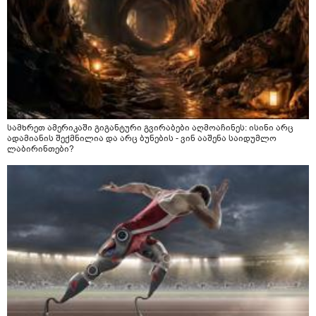
სამხრეთ ამერიკაში გიგანტური გვირაბები აღმოაჩინეს: ისინი არც
ადამიანის შექმნილია და არც ბუნების - ვინ ააშენა საიდუმლო
ლაბირინთები?