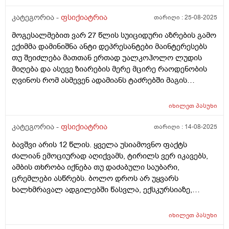
მაგრამ უბრალოდ სიტყვები არაფერს ცვლის, და თუ
მედიკამენტებითაც არ არის შესაძლებელი დახმარება,
კატეგორია -
ფსიქიატრია
თარიღი :
25-08-2025
მაშინ არ ვიცი რა გავაკეთო.
მოგესალმებით ვარ 27 წლის სუიციდური აზრების გამო
ექიმმა დამინიშნა ანტი დეპრესანტები მაინტერესებს
თუ შეიძლება მათთან ერთად უალკოჰოლო ლუდის
მიღება და ასევე ზიარების მერე მცირე რაოდენობის
ღვინოს რომ ასმევენ ადამიანს ტაძრებში მაგის
დალევა დიდი მადლობა წინასწარ
იხილეთ
პასუხი
კატეგორია -
ფსიქიატრია
თარიღი :
14-08-2025
ბავშვი არის 12 წლის. ყველა უსიამოვნო ფაქტს
ძალიან ემოციურად აღიქვამს, ტირილს ვერ იკავებს,
ამბის თხრობა იქნება თუ დაძაბული საუბარი,
ცრემლები ასწრებს. ბოლო დროს არ უყვარს
ხალხმრავალ ადგილებში წასვლა, ექსკურსიაზე,
გასართობ შოუზეც კი, კლასელებთან არ აქვს ცუდი
ურთიერთობა. ეს მიზეზები არის ფსიქიატრთან
იხილეთ
პასუხი
კონსულტაციის საფუძველი? რასთან მაქვს საქმე?