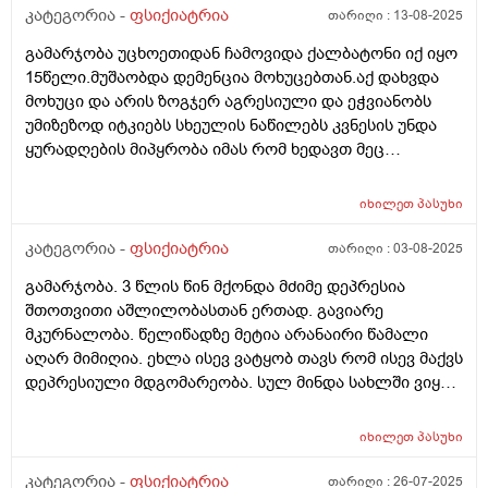
კატეგორია -
ფსიქიატრია
თარიღი :
13-08-2025
გამარჯობა უცხოეთიდან ჩამოვიდა ქალბატონი იქ იყო
15წელი.მუშაობდა დემენცია მოხუცებთან.აქ დახვდა
მოხუცი და არის ზოგჯერ აგრესიული და ეჭვიანობს
უმიზეზოდ იტკიებს სხეულის ნაწილებს კვნესის უნდა
ყურადღების მიპყრობა იმას რომ ხედავთ მეც
მომხედეთო.ნერვიულობის ფონზე კანკალებს
ხოლმე.წნევა ნორმაში აქვს და სხეულის სხვადასხვა
იხილეთ
პასუხი
ნაწილები გამოკვლეულია.რასთან გვაქვს
საქმე.ხანდახან ემართება ხან კარგად არის თუ რამე
კატეგორია -
ფსიქიატრია
თარიღი :
03-08-2025
უხეშად უთხარი იბუტება და წვება ლოგინში.
გამარჯობა. 3 წლის წინ მქონდა მძიმე დეპრესია
შთოთვითი აშლილობასთან ერთად. გავიარე
მკურნალობა. წელიწადზე მეტია არანაირი წამალი
აღარ მიმიღია. ეხლა ისევ ვატყობ თავს რომ ისევ მაქვს
დეპრესიული მდგომარეობა. სულ მინდა სახლში ვიყო
ვიწვე. გარეთ თუ გავდივარ თავს ცუდად ვგრძნობ.
თითქოს ორიენტაციას ვკარგავ სიარულის დროს.
იხილეთ
პასუხი
წონასწორობის შენარჩუნება მიჭირს. არაფრის კეთება
არ მინდა. სადმე თუ ვიცი რო უნდა წავიდე გული
კატეგორია -
ფსიქიატრია
თარიღი :
26-07-2025