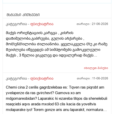
მსგავსი კითხვები
კატეგორია -
ფსიქიატრია
თარიღი :
27-06-2026
მაქვს ორიენტაციის კარგვა , კისრის
დაᲭიმულობა,გაბრუება, გულის აᲩქარება ,
მოᲗენᲗილობა Ძილიანობა. ყველაკველა Თუ კი რამე
ᲨეიᲫლება იწვევდეს ამ სიმპტომებს გამოკვლეული
მაქვს , 3 წელია ვიკვლევ და იდეალურად მაქვს
ყველაფერერი. მრტ გადაᲦებული , დოპლერები,
ჰოლტერი , ანიზები. ნერვოლოგებმაც ნერვოზულია
იხილეთ
პასუხი
ნერვოზულია. რატომᲦაცარ მინდოდა
ანტიდპრრსანტის მიᲦება. ეხლა ბოლის გადვწყვიტე
კატეგორია -
ფსიქიატრია
თარიღი :
11-06-2026
დალევა ,ივედი ექიმᲗნა და დამინიᲨნა ციტოლესი ,
Chemi cina 2 cerilis gagrdzelebaa es: Tqven ras piqrobt am
დაციწყე მე 4 და 1 აბზე გადავედი უკვე 14 მაისიდან.
yvelaperze da ras gvirchevt? Gamova xo am
ᲗიᲗქმის Თვენახევარია. გაურესება არ მიგრᲫვნია
mdgomareobidan? Laparakic ki ezareba titqos da shenelebuli
კარგად Შევეგუე მაგრამ 1 აბს ვსვავ და ჯერ ყველა
reaqciebi aqvs arada mxolod 63 clis kacia da yoveltvis
სიმპტომს ისევ ვგრᲫნობ. მეუბნებიანდიდი დრო
molaparake iyo! Torem gonze aris anu laparakit, normalurad
Ჭირდებაო . წამალიარ მოქმედებს ? Თუ კიდე დრო