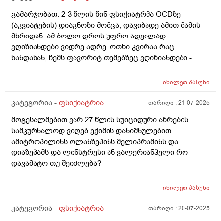
მიჩქარდება. უკვე ავღნიშნე ადრეც ვიყავი ზუსტად ასე.
გამარჯობათ. 2-3 წლის წინ ფსიქიატრმა OCDზე
და ეხლა სამწუხაროდ ვერ ვახერხებ ექიმთან მისვლას.
(აკვიატების) დიაგნოზი მომცა, დავიბადე ამით მამის
პრინციპში რასაც ექიმს ვეტყოდი ყველაფერი აქ
მხრიდან. ამ ბოლო დროს უფრო ადვილად
ავღნიშნე. გთხოვთ იქნებ მირჩიოთ წამალი ისევ რომ
ვღიზიანდები ვიდრე ადრე. ოთხი კვირაა რაც
დავძლიო ეს მდგომარეობა. რჩევის სახით მაძლევენ
ხანდახან, ჩემს ფავორიტ თემებზეც ვღიზიანდები -
მეგობრები წამლის,სახელს მარა ექიმის გარეშე ესე
მუსიკაზე, თამაშზე, ასე შემდეგ. არის თუ არა
ვერ დავლევ. (პირველი მაინც ექიმი იკითხავდა დ
შესაძლებელი რომ ცვლილებები ხდება ჩემს
ვიტამინი გადამოწმებული თუ მაქვს და კი 27 მაქვს და
იხილეთ
პასუხი
პიროვნებაზე, ან თუ არის შესაძლებელი, რომ
ვსვავ 5000 დეკოლეროლს ) მადლობელი ვიქნები თუ
უბრალოდ უარესდება ჩემი აკვიატება? ასევე, ვატყობ
კატეგორია -
ფსიქიატრია
თარიღი :
21-07-2025
გამიწევთ კონსულტანციას ესე ონლაინ და
რომ ხშირად სხვადასხვა დაავადებებს "ვბაძავ."
დამეხმარებით
მოგესალმებით ვარ 27 წლის სუიციდური აზრების
მაგალითად, ხშირად უვნებურად თავი მიმოძრავებს,
სამკურნალოდ ვიღებ ექიმის დანიშნულებით
როგორც ტურეტის სინდრომის მქონე ადამიანს.
ამიტროპილინს ოლანზეპინს მელიპრამინს და
ნებისმიერს რომელსაც "ვბაძავ" ან მოტორულია ან
დიაზეპამს და ლინსტრესი ან ვალერიანჰელი რო
მენტალურ უნარს ეხება. იმედი მაქვს რომ ამ
დავამატო თუ შეიძლება?
დეტალებით უფრო სრული, თუნდაც არა მაინცდამაინც
ზუსტი დიაგნოზი გამიკეთოთ.
იხილეთ
პასუხი
კატეგორია -
ფსიქიატრია
თარიღი :
20-07-2025