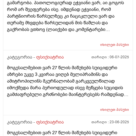
გამარჯობა. პათოლოგიურად ეჭვიანი ვარ, აი გოგოს
რომ არ შეეფერება ისე. იმდენად ეჭვიანი, რომ
პარტნიორის წარსულზეც კი ჩაციკლული ვარ და
თურამე მხვდება წარსულიდან მის წაშლას და
გაქრობას ვთხოვ (ლაიქები და კომენტარები
განსაკუთრებით მაღიზიანებს, ჩემს გაცნობამდეც კი).
საქმე ისაა, რომ მე ვეძებ და ვეძებ, ვერ ვჩერდები,
იხილეთ
პასუხი
თითქოს მინდა ყველაფერი გააქროს და მარტო მე
ვიყო. ამ ყველაფრის ფონზე, ცხადია, დაძაბული
კატეგორია -
ფსიქიატრია
თარიღი :
06-07-2025
ურთიერთობა გვაქვს. ნდობა აღარ მაქვს, რადგან იყო
მოგესალმებით ვარ 27 წლის მაწუხებს სუიციდური
ისეთი შემთხვევები, როცა სხვას წერდა და ეს მე ვნახე.
აზრები უკვე 3 კვირაა ვიღებ მელიპრამინს და
მანამდეც ეჭვიანი ვიყავი და ალბათ მაგან მიბიძგა
ამიტროპილინს მკურნალობამ გარკვეულწილად
თუნდაც ტელეფონის აღებისკენ. ახლა კი სულ ეჭვებში
იმოქმედა მარა პერიოდულად ისევ მეწყება სუციდის
ვარ, მიუხედავად იმისა, რომ მართლა ძალიან კარგი
გამძაფრებული გრძნობები მაინტერესებს რამდენად
ადამიანია და დამპირდა, რომ მსგავსი რამ არ
ნორმალურია ეს მკურნალობის ამ ეტაპზე ხო ვიღებ
განმეორდებოდა და შეძლებისდაგვარად ამას
დიაზეპამს და ოლაზეპინსაც
ამტკიცებს კიდეც. გულის სიღრმეში ვიცი, რომ სანდო
იხილეთ
პასუხი
ადამიანია, მაგრამ ჩემი პათოლოგიიდან
კატეგორია -
ფსიქიატრია
თარიღი :
23-06-2025
გამომდინარე სულ ეჭვებში, ჩხუბში და კამათში ვარ.
თვითშეფასებაც ძალიან დადაბლებული მაქვს და
მოგესალმებით ვარ 27 წლის მაწუხებს სუიციდური