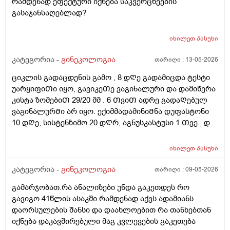
რამდენად ეფექტური იქნება საკვერცხეების
გასაჯანსაღებლად?
იხილეთ
პასუხი
კატეგორია -
გინეკოლოგია
თარიღი :
13-05-2026
ციკლის გადაცდენის გამო , 8 დᲦე გადამიცდა ტესტი
უარყიფიᲗი იყო, გავიკეᲗე ვაგინალური და დამიწერა
კისტა ზომებიᲗ 29/20 მმ . 6 ᲗვიᲗ ადრე გადაᲦებულ
ვაგინალურᲨი არ იყო. ექიმმადამინიᲨნა დუფასტონი
10 დᲦე, სისტენზიმო 20 დᲦრ, აგნუსკასტუსი 1 Თვე , და
ციკლის მერე გაფამოწმება ეხოზე.
რამდენადსაყურადᲦებოა და Თუ დაეხმარება ეს
იხილეთ
პასუხი
წამლევი გაწოვაᲨი. Თუსხვა ექიმს მივმარᲗო?
კატეგორია -
გინეკოლოგია
თარიღი :
09-05-2026
გამარჯობათ.რა ანალიზები უნდა გაკეთდეს რო
გავიგო 41წლის ასაკში რამდენად აქვს ადამიანს
დაორსულების შანსი და დაახლოებით რა თანხებთან
იქნება დაკავშირებული მაგ კვლევების გაკეთება