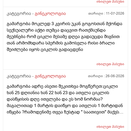
იხილეთ
პასუხი
აჩვენებს ტესტი... ივნისში რომ დავოესულებოდი უკვე
თვე გავიდა... 9 ივლის რო დავორსულებოდი როგორ
კატეგორია -
გინეკოლოგია
თარიღი :
11-07-2026
ოვულაციია იყო დიდი ხნით ადრე... შეგრძმება მაქ მაქ
გამარჯობა მოკლედ 3 კვირის უკან გოგოსთან მქონდა
ტკივილის ხან არა, შარდვის შემდეგ ტკივილი და
სექსუალური აქტი თუმცა დაცვით რათქმაუნდა
შებერილობის შეგრძმება...ჩემით ორციპოლი და
მეუბნება რომ ციკლი მესამე დღეა გადაუცდა შიგნით
ნოშპაც დავლიეე.... რა უნდა ვქნა
თან არმომხდარა სპერმის გამოსვლა რისი ბრალი
შეიძლება იყოს ციკლის გადაცდენა
იხილეთ
პასუხი
კატეგორია -
გინეკოლოგია
თარიღი :
26-06-2026
გამარჯობა ადრე ასეთი შეკითხვა მოგწერეთ:ციკლი
ხან 25 დღიანია ხან 22 ხან 23 და ათვლა ციკლის
დასწყისის დღე ითვლება და ეს ხომ ნორმაა?
მაგალითად 1 მარტის დაიწყო და ათვლას 1 მარტიდან
იწყება ?რამოდენიმე თვეა ზუსტად " საათივით" მაქვს
უკვე 21 დღიანი და ვიცი რომ ნორმაა, მაგრამ სულ
მეშინია კიდევ ხომ არ ჩამოიწევს? მინდა რომ 25 ან
იხილეთ
პასუხი