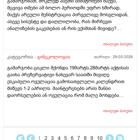
გამარჯობათ, მოკლედ ასეთი სიმპტომები მაქვს,
მცვივა თმები ამ ბოლო პერიოდში უფრო ხშირად,
მაქვს არეული მენსტრუაცია პირველივე მოსვლიდან,
ასევე სისუსტე და დაღლილობა, რას მირჩევთ
ანალიზების გაკეთებას ან რის ექიმთან მივიდე?
მადლობა წინასწარ
იხილეთ
პასუხი
კატეგორია -
გინეკოლოგია
თარიღი :
29-03-2026
გამარჯობა.ციკლი მქონდა 19მარტს,28მარტს აქტისას
გაიხა პრეზერვატივი ნახევარ საათში მივიღე
ესკაპელი.ოვულაცია გამოსათვლელი კალენდრით
მიწევს 1-2 აპრილს. მაინტერესებს არის შანსი
დაორსულების ან ოვულაცია რომ მალე მოხდება
ჰქონდა წამლის დალევას აზრი?ამასთან შერეულ
კვებაზე მყავს ბავშვი ხშირდ ვერ ვთავაზობ და იქნებ
იხილეთ
პასუხი
ძუძუთი კვებაც დაეხმაროს არ ჩასახვას.მადლობა.
1
2
3
4
5
6
7
8
9
10