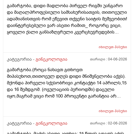
გამარჯობა, დიდი მადლობა პირველ რიგში უანგარო
და მაღალპროფესიული სამსახურისათვის, თითოეული
ადამიანისთვის რომ ეწევით თქვენი საიტის მეშვეობით!
დაინტერესებული ვარ ასეთი რამით_ როგორც ვიცი,
ყოველი ქალი განსაზღვრული კვერცხუჯრედების
რაოდენობით/რიცხვით იბადება. ანუ, გამოდის,
თითოელისთვის, ეს რიცხვი ინდივიდუალურია? რაზეა
იხილეთ
პასუხი
ეს დამოკიდებული?_მისი ჯანმრთელობის
(ჩვილობიდან) რომელ პროცესებზე? ქალის
კატეგორია -
გინეკოლოგია
თარიღი :
04-06-2026
ორგანიზმის/ჯანმრთელობის რომელ თავისებურებებზე
გამარჯობა.(როცა ნახავთ გთხოვთ
რომ დავუშვათ, ზოგიერთ ქალბატონს მეტი
მიპასუხოთ,თითოეულ დღეს დიდი მნიშვნელობა აქვს).
რაოდენობა აქვთ მათ ორგანიზმში
მქონდა პირველი სქესობრივი კონტაქტი 14 აპრილს,15
კვერცხუჯრედებისა, დაბადების პროცესიდან და ზოგს
და 16 შემდგომ. (ოვულაციის პერიოდში) დაცული
კი მცირე? მადლობთ!
იყო,მაგრამ ვიცი რომ 100 პროცენტი გარანტია არ
არსებობს. მენსტრუაცია(ყოველ შემთხვევაში მე ასე
ვფოქრობ რადგანაც Implantation bleeding არსებობს და
იხილეთ
პასუხი
არ მინდა ავირიო) მქონდა 24 რიცხვში,როგორც
ჩვეულებრივ 3-4 დღე,მაგრამ ადრე
კატეგორია -
გინეკოლოგია
თარიღი :
02-06-2026
მომივიდა,ველოდებოდი 1 კვირის ან 10 დღის მერე.
გამარჯობა, მაქვს ასეთი კითხვა: 15 წლის გოგოს აქვს