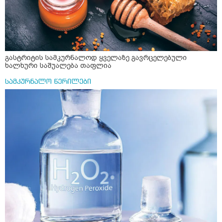
ჩავყარო ცოტა შავი პილპილი და ავადუღო თუ ჯერ რძე
ავადუღო, ცოტა გათბეს და მერე ჩავყარო კურკუმა? და
საღამოს ვახშამზე რომ მივიღო თუ შეიძლება? P.S მიზანი
არის ანთების საწინააღმდეგო,ანტიოქსიდანტური და
დამამშვიდებელი( მშვიდი ძილისთვის)
გასტრიტის სამკურნალოდ ყველაზე გავრცელებული
ხალხური საშუალება თაფლია
სამკურნალო წერილები