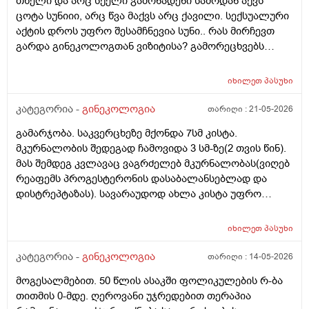
თხელი და არც სქელი გამონადენი საშოდან აქვს
საკვერცხეები და უპირველესად, მკერდი). თუ
ცოტა სუნიიი, არც წვა მაქვს არც ქავილი. სექსუალური
შეიძლება, მითხრათ_დიდი მადლობა
აქტის დროს უფრო შესამჩნევია სუნი.. რას მირჩევთ
გულისხმიერებისთვის!
გარდა გინეკოლოგთან ვიზიტისა? გამორეცხვებს
სანთლებს რა შეიძლება გავიკეთო? და კიდევ
მაინტერესებს პირიდან ამომდის რაღაცნაირი სუნი
იხილეთ
პასუხი
თითქოს და კუჭიდან ამოდის ეს რისი ბრალი შეიძლება
იყოს?
კატეგორია -
გინეკოლოგია
თარიღი :
21-05-2026
გამარჯობა. საკვერცხეზე მქონდა 7სმ კისტა.
მკურნალობის შედეგად ჩამოვიდა 3 სმ-ზე(2 თვის წინ).
მას შემდეგ კვლავაც ვაგრძელებ მკურნალობას(ვიღებ
რეაფემს პროგესტერონის დასაბალანსებლად და
დისტრეპტაზას). სავარაუდოდ ახლა კისტა უფრო
შემცირებული უნდა იყოს. (2 კვირაში მაქვს ექიმთან
ვიზიტი) მსურს აპარატული მასაჟის - ენდოსფერო
იხილეთ
პასუხი
თერაპიის ჩატარება, რომელიც მთელ სხეულზე
კეთდება და ვიბრაციის მეშვეობით აუმჯობესებს
კატეგორია -
გინეკოლოგია
თარიღი :
14-05-2026
სისხლის მიმოქცევასა და ლიმფოდრენაჟს.
მოგესალმებით. 50 წლის ასაკში ფოლიკულების რ-ბა
მაინტერესებს, მუცლის არეზე დასაშვებია ეს
თითმის 0-მდე. ღეროვანი უჯრედებით თერაპია
პროცედურა?