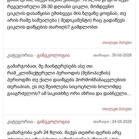
მალევე ვირუსი შემხვდა,სიცხე,გულისრევის
რეგულარული 28-30 დღიანი ციკლი, მომდევნო
შეგრძნებაც მქონდა. მალევე გავიკეთე
ციკლის დასაწყისი ემთხვევა მის ზღვაზე ყოფნას, თუ
ტესტი,უარყოფითი იყო. ეგ უცნაური შეგრძნება
არის რამე საშუალება ( მედიკამენტი) რაც გადაწევს
რამოდენიმე დღე მქონდა. ახლა მენტრუაციას
ციკლის დაწყების თარიღს? გამდლობთ
ველოდები,მაგრამ არ მომივიდა,შუალედი 28-32 დღე
მაქვს ხოლმე და ახლა გადაცდენაა. (მოგზაურობა
მოქმედებსო,2 კვირის წინ სხვა ქალაქში გავემგვაზრე
იხილეთ
პასუხი
და იქ ვარ 10 საათის სავალი), 3 დღის წინ ტესტი
კატეგორია -
გინეკოლოგია
თარიღი :
30-05-2026
გავიკეთე ისევ უარყოფითია. შემდეგი 1 კვირის
განმავლობაში ვერ ვახერხებ მისვლას ექიმთან. არის
გამარჯობათ, მე მაინტერესებს ასე თი
რაიმე შანსი ფეხმძიმობის? აზრი აქვს განმეორებით
რამ_კლიმაქტერული პერიოდის (მენოპაუზის)
ტესტს? მენტრუაცია რეგულარული მქონდა ხოლმე28-
პერიოდში თუ ქალი დაიწყებს ჰორმონჩანაცვლებით
30 დღე შუალედი.
თერაპიას, ეს თუ შეიძლება სიცოცხლის ბოლომდე
გააგრძელოს? ამ საკითხზე ორი აზრია და დაბნეული
ვარ_ზოგი სპეციალისტი ამბობს რომ უმჯობესია
ჰორმონჩანაცვლებითი თერაპია (სიცოცხლის
იხილეთ
პასუხი
ბოლომდე) რადგან ქალს გულსისხლძარღვთა
დაავადებებსა და ალცჰაიმერის რისკს უმცირებს და
კატეგორია -
გინეკოლოგია
თარიღი :
24-05-2026
ზოგი სპეციალისტი კი ამტკიცებს რომ ეს ქალში
გამარჯობა ვარ 24 წლის. მაქვს თეთრი ფერის არც
სიმსივნურ პროცესებს უწყობს ხელს (საშვილოსნო,