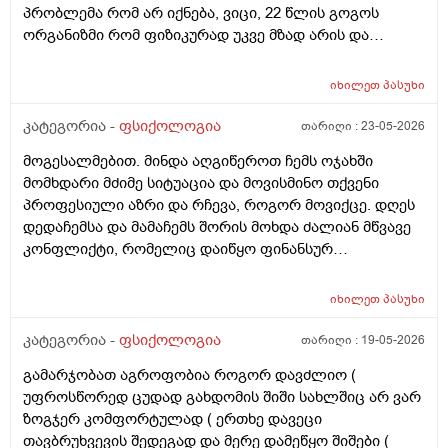
პრობლემა რომ არ იქნება, ვიცი, 22 წლის გოგოს
ორგანიზმი რომ ფიზიკურად უკვე მზად არის და
ფსიქოლოგიურადაც შეიძლება უკვე მზად იყოს ასეთი
ურთიერთობისთვის, ეგეც ვიცი, მაგრამ მაინტერესებს,
იხილეთ
პასუხი
ამ მამაკაცისთვის, ფსიქოლოგიური კუთხით, რაიმე
გადახრად ხომ არ ითვლება 22 წლის გოგოს მოწონება
კატეგორია -
ფსიქოლოგია
თარიღი :
23-05-2026
ან/და სიყვარული, როგორც საწინააღმდეგო სქესის
მოგესალმებით. მინდა აღგიწეროთ ჩემს ოჯახში
წარმომადგენლის? თუ 36 წლის მამაკაცსა და 22 წლის
მომხდარი მძიმე სიტუაცია და მოვისმინო თქვენი
გოგოს, ნებაყოფლობით, ყოველგვარი ძალადობისა
პროფესიული აზრი და რჩევა, როგორ მოვიქცე. დღეს
და იძულების გარეშე ექნებათ სექსი, ეს ხომ არ
დედაჩემსა და მამაჩემს შორის მოხდა ძალიან მწვავე
მეტყველებს მამაკაცის რაიმე ფსიქოლოგიურ
კონფლიქტი, რომელიც დაიწყო ფინანსურ
გადახრაზე? ასაკით უფროს ქალს ან კაცს რომ
წვრილმანზე (დედამ შეცდომით გადარიცხა თანხა და
თავისზე 13–14–15 წლით უმცროსი საწინააღმდეგო
მამას სთხოვა დახმარება). ჩხუბი გადაიზარდა საშინელ
სქესის სრულწლოვანი წარმომადგენელი შეუყვარდეს
იხილეთ
პასუხი
სიტყვიერ აგრესიაში, ყვირილში, შეურაცხყოფასა და
და მათ სექსი ჰქონდეთ, ყოველგვარი ძალადობისა და
მამაჩემის მხრიდან ფიზიკურ დამცირებაში ფულს ნუღა
კატეგორია -
ფსიქოლოგია
თარიღი :
19-05-2026
იძულების გარეშე, ეს ხომ არ ითვლება ფსიქოლოგიურ
მთხოვ და მსგავსი საუბრები (შეფურთხება, მუქარა
გადახრად ასაკით უფროსი ქალისთვის ან კაცისთვის?
გამარჯობათ აგროფობია როგორ დავძლიო (
„ყელს გამოგჭრიო“), რაც ღია კარებიდან
სრულწლოვან ქალს ან კაცს რომ თავისზე 13–14–15
უფროსწორედ ცუდად გახდომის შიში სახლშიც არ ვარ
მეზობლებსაც ესმოდათ დედაჩემიც მძიმე დიტყვებს
წლით ასაკით უფროსი საწინააღმდეგო სქესის
ზოგჯერ კომფორტულად ( ერთხე დავეცი
ეუბნებოდა. მე ამ ყველაფრის მომსწრე გავხდი.
წარმომადგენელი შეუყვარდეს და მათ სექსი ჰქონდეთ,
თავბრუხვევის შედეგად და მერე დამეწყო შიშები (
საშინელ სტრესში ჩავვარდი, რადგან ისედაც მაქვს