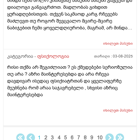
მინდა ჩემს ბოლო კითხვაზე პასუხის პასუხი გაგცეთ და
დიალოგი განვაგრძოთ. მადლობას გიხდით
ყურადღებისთვის. თქვენ საკმაოდ კარგ რჩევებს
მაძლევთ თუ როგორ შევცვალო მცირე-მცირე
ნაბიჯებით ჩემი ყოველდღიურობა, მაგრამ, არ მინდა…
ეს “არ მინდა” არ ვიცი რისგანაა გამოწვეული. იქნებ ეს
სულაც არაა დეპრესია და უბრალოდ “კომფორტის
იხილეთ
პასუხი
ზონა” და ცხოვრების სტილი მაქვს ასეთი. არ ვიცი.
კატეგორია -
ფსიქოლოგია
თარიღი :
03-08-2025
რისი თქმა არ შეგიძლიათ ? ეს ქმედებები სერიოზულია
თუ არა ? აზრი მაინტერესებდა და არა რჩევა
დავდივარ ისედაც ფსიქიატრთან და ყველაფერზე
მეუბნება რომ არაა საჯავრებელი , სხვისი აზრიც
მაინტერესებდა
იხილეთ
პასუხი
1
2
3
4
5
6
7
8
9
10