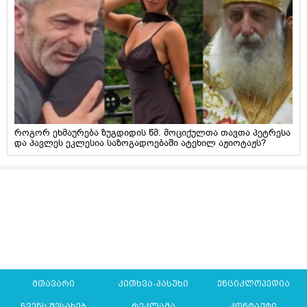
როგორ ეხმაურება ზუგდიდის წმ. მოციქულთა თავთა პეტრესა
და პავლეს ეკლესია საზოგადოებაში ატეხილ აჟიოტაჟს?
მთავარი
კითხვა-პასუხი
ენციკლოპედია
ჩვენს შესახებ
რეკლამა
კონტაქტი