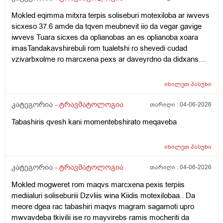
დამჭირდება ცხვირიც ჩამომეზარდა და ჩემი თავი
საერთოდ აღარ მომწონს და რა თანხებთან იქნება ეს
Mokled eqimma mitxra terpis soliseburi motexiloba ar iwvevs
ყველაფერი დაახლოებით დაკავშირებული.ვის
sicxeso 37.6 amde da tqven meubnevit iio da vegar gavige
მივმართო. გთხოვთ ამომწურავი პასუხი გამცეთ ამ
iwvevs Tuara sicxes da oplianobas an es oplianoba xoara
ფენომენთან.. ფიზკულტურის მასწავლებელმა
imasTandakavshirebuli rom tualetshi ro shevedi cudad
ამაგლიჯა ბავშვობაში ყური ხო და მარჯვენა ყურიც
vzivarbxolme ro marcxena pexs ar daveyrdno da didxans
ოღონდ ის ასეთი პრობლემური არმაქვს იქაცაა
vijeqi da manamdec temperatura 37.6 mqonda .
ძარღვი პატარაზე გამოწული მარა ის იმდენად არა ის
Sigrilezesheidzleba tuara gasvla aivanze jdoma
იხილეთ
პასუხი
გეოგრაფიის მასწავლებელმა მერხთან მჯდომარეს
taabashirdibtitebi michans
ამახია ოღონდ ის ნაკლებად.. დავიღალე აღარ
კატეგორია -
ტრავმატოლოგია
თარიღი :
04-06-2026
შემიძლია იქნებ დამეხმაროტ. :( და პირადი რჩევაც
Tabashiris qvesh kani momentebshirato meqaveba
რომ მომცეთ რა ბიუჯეტი მეყოფა სულ ამ
ყველაფრისთვის.. გთხოვთ ძალიან მჭირდება.
იხილეთ
პასუხი
კატეგორია -
ტრავმატოლოგია
თარიღი :
04-06-2026
Mokled mogweret rom maqvs marcxena pexis terpiis
mediialuri soliseburiii Dzvliis wina Kiidis motexilobaa.. Da
meore dgea rac tabashiri maqvs magram sagamoti upro
mwvavdeba tkivilii ise ro mayvirebs ramis mocheriti da