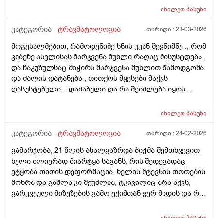
Pexi romelzec tabashiribmaq im pexis didi Titi titqos xan
მიბმის ადგილი უნდ აგაწყდესო ისე მაქვს,ასევე მაქვს
იხილეთ
პასუხი
miwitldeba da aivanze ro gavdivar shemovdivar milurjdeba
ტრიცეფსების მიბმის ადგილებიც მსგავსად ოღონდ
amdros sheidzleba Tuara odnav sigrileshi yopna ?
მოღუნვისას,მოკლედ გაშლისას ზემოდან
კატეგორია -
ტრავმატოლოგია
თარიღი :
23-03-2026
Momentebshi gushinac dzilshi shevxti da rom gamogvidza
მტკივა,მოღუნვისას ქვემოდან,თან ძალიან
metkina fexi da iseti grdznoba mqonda rom pexze racmaqvs
მოგესალმებით, რამოდენიმე ხნის უკან შევნიშნე ., რომ
მტკივა,როგორ მოვიქცე ან რამე ნემსი რომ მირჩიოთ
gadaxveuli ukan wavida titqoso aseve didxan ert adgilas ar
კიბეზე ასვლისას მარჯვენა მუხლი რაღაც მისუსტდება ,
ან რამე წამალი,ვერც ვაცდენ ვერამაირად რომ
shemidzlia wola da arc dgoma imotoro meoredgea daukve
და ჩაკუზულსაც მიჭირს მარჯვენა მუხლით წამოდგომა
ექიმთან მივიდე,ერთადერთი ვსვამ ბოსველიას,სამი
jdoma da calpexit siarulit yavarjnitac davigale ukve da
და ძალის დატანება , თითქოს მყესები მაქვს
ოთხი დღეა,მაგრქმ შედეგი არ მაქვს,რას მიეჩრვთ
sakmaod damglelloa da xshirad vdgebi da ro davdivar da an
დასუსტებული... დაძაბული და რა შეიძლება იყოს
როგორ მოვიქცე?ტკივილზე მიწევს მუშაობა ყველა
vwevar da vdgebi momentebshi pexi mitokavs da davijero
მიზეზი? რითი შეიძლება მდგომარეობის შემსუბუქება ?
დღე.
tabashiri momeshva? Tumomeshva ragato vgrdznob
ვგულისხმობ მაზებს? ასაკი 59 წელი, წონა 68კგ,
იხილეთ
პასუხი
mocheras ..
სიმაღლე დაახლ 1.66 ... მადლობა
კატეგორია -
ტრავმატოლოგია
თარიღი :
24-02-2026
გამარჯობა, 21 წლის ახალგაზრდა ბიჭმა შემთხვევით
ხელი ძლიერად მიარტყა საგანს, რის შედეგადაც
ეტყობა თითის დეფორმაცია, ხელის მტევნის თოთების
მოხრა და გაშლა კი შეუძლია, ტკივილიც არა აქვს,
გარკვეული მიზეზების გამო ექიმთან ვერ მიდის და რა
საშუალებას ურჩევთ, რა შეიძლება იყოს დაზიანება?
იხილეთ
პასუხი