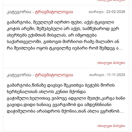
კატეგორია -
ტრავმატოლოგია
თარიღი :
22-02-2026
გამარჯობა, მეუღლემ იღრძო ფეხი, აქვს ტკივილი
კოჭის არეში, შეშუპებული არ აქვს, სამწუხაროდ ვერ
ახერხებს ექიმთან მისვლას, არ იმყოფება
საქართველოში, გთხოვთ მირჩიოთ რამე მალამო ან
რა შეიძლება ოყოს ტკივილზე იებარი რომ შემდეგ არ
მოყვეს გართულებები, ფეხი აქვს ნაოპერაციები
ვენების ოპერაცია აქვს გაკეთებული წინასწარ დიდი
იხილეთ
პასუხი
მადლობა
კატეგორია -
ტრავმატოლოგია
თარიღი :
11-11-2025
გამარჯობა,წინაზე დავსვი შეკითხვა ბეჭებს შორის
ხერხენალთან ახლოს კუნთი მქონდა
გაჭიმული,ხელითაც ვიპოვე ადგილი მეთქი,კარგა ხანი
გავიდა,დიდი ხანიაც ვვარჯიშობ და ამდენხნიანი
დაჭიმულობა არასდროს მქონია,თან ახლა ვგრძნობ
ხერხემლის ორივე მხარეს მტკივა კუნთები,აი კისრის
გაშეშება რომ იცი,კისრის კუნთიდან დაწყებული
იხილეთ
პასუხი
კუდუსუნის ძვლამდე მთლიანი კუნთი მტკივა