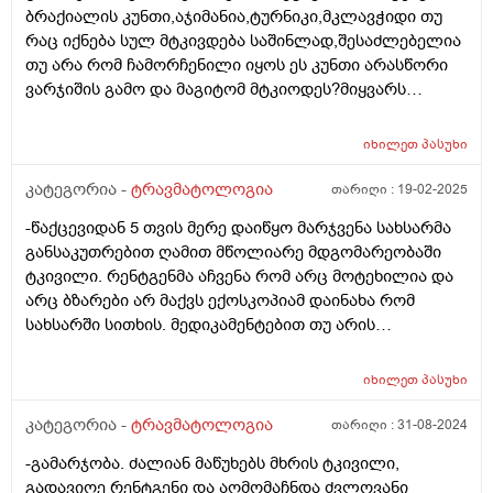
ბრაქიალის კუნთი,აჯიმანია,ტურნიკი,მკლავჭიდი თუ
რაც იქნება სულ მტკივდება საშინლად,შესაძლებელია
თუ არა რომ ჩამორჩენილი იყოს ეს კუნთი არასწორი
ვარჯიშის გამო და მაგიტომ მტკიოდეს?მიყვარს
მკლავჭიდი,დავისვენებ ერთ ორ კვირას ხელს
გადავწევ ძაან მაგარ ჯანზეც ვარ,მაგრამ ორი სამი
იხილეთ
პასუხი
გადაწევისმერე მაქვს საშინელი ტკივილი,თან ვერც
მალე ვიღდგენ,რა შემიძლია ან აღდგენისთვის ან
კატეგორია -
ტრავმატოლოგია
თარიღი :
19-02-2025
მორჩენისთვის რომ გავაკეთო?რამე სპორტულ
-წაქცევიდან 5 თვის მერე დაიწყო მარჯვენა სახსარმა
დანამატებსაც ხომარ მირჩევდით?
განსაკუთრებით ღამით მწოლიარე მდგომარეობაში
ტკივილი. რენტგენმა აჩვენა რომ არც მოტეხილია და
არც ბზარები არ მაქვს ექოსკოპიამ დაინახა რომ
სახსარში სითხის. მედიკამენტებით თუ არის
შესაძლებელი ამ სითხის გაწოვა? ან რა საშუალებებით
ხდება მკურნალობა?
იხილეთ
პასუხი
კატეგორია -
ტრავმატოლოგია
თარიღი :
31-08-2024
-გამარჯობა. ძალიან მაწუხებს მხრის ტკივილი,
გადავიღე რენტგენი და აღმომაჩნდა ძვლოვანი