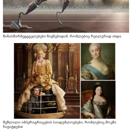
წინასწარმეტყველებები წიგნებიდან, რომლებიც რეალურად ახდა
შეშლილი იმპერატრიცების საიდუმლოებები, რომლებიც შოკში
ჩაგაგდებთ