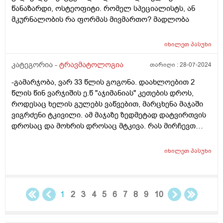
წანაზარდი, ოსტეოფიტი. რომელ სპეციალისტს, ან
მკურნალობის რა ფორმას მივმართო? მადლობა
იხილეთ
პასუხი
კატეგორია -
ტრავმატოლოგია
თარიღი :
28-07-2024
-გამარჯობა, ვარ 33 წლის გოგონა. დაახლოებით 2
წლის წინ ვარჯიშის ე.წ "აჯიმანიას" კეთების დროს,
როდესაც ხელის გულებს ვაწვებით, მარცხენა მაჯაში
ვიგრძენი ტკივილი. ამ მაჯაზე ზედმეტად დატვირთვის
დროსაც და მოხრის დროსაც მტკივა. რას მირჩევთ
როგორ მოვიქცე, შეძლებოდა დამეზიანებინა და
სერიოზული ტრავმა მიმეღო? რა კვლევებია საჭირო?
იხილეთ
პასუხი
1
2
3
4
5
6
7
8
9
10