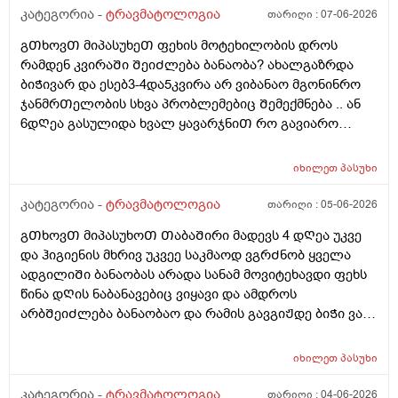
მივმართო პირველ რიგში ვიცი რომ ლაზერო თერაპია
კატეგორია -
ტრავმატოლოგია
თარიღი :
07-06-2026
არსებობს რომლის მეშვეობითაც კომპრესირებულ
გᲗხოვᲗ მიპასუხეᲗ ფეხის მოტეხილობის დროს
ნერვს ათავისუფლებენ და ამ ლაზერო თერაპიის
რამდენ კვირაᲨი ᲨეიᲫლება ბანაობა? ახალგაზრდა
გარდა დამჭირდება თუ არა ყურის ოპერაციაც რომ ეს
ბიᲭივარ და ესებ3-4და5კვირა არ ვიბანაო მგონინრო
ნერვი მეორედ აღარ მომყვეს და ახლა ვარ 26 წლის
ჯანმრᲗელობის სხვა პრობლემებიც Შემექმნება .. ან
და თუ არის შანსი იმის მერე რაც ყური ამაგლიჯეს
6დᲦეა გასულიდა ხვალ ყავარჯნიᲗ რო გავიარო
ხერხემალზე ან სადმე რამე არასრულად ან
გარეᲗ ცოტა გავისეირნო არ ᲨეიᲫლება?
არასწორად განვითარებულიყო ლაღი ბავშვი ვიყავი
და იმის მერე ახლა მითუმეტეს სულ მძიმე ხასიათი
იხილეთ
პასუხი
მაქვს ჩემ თავსაც ვეღარ ვცნობ შეცვლილივარ
კატეგორია -
ტრავმატოლოგია
თარიღი :
05-06-2026
ასევთქვათ შინაგანად მკვდარი ვარ რას მირჩევთ
როგორ მოვიქცე რომ ეს ყველაფერი გამოვასწორო
გᲗხოვᲗ მიპასუხოᲗ ᲗაბაᲨირი მადევს 4 დᲦეა უკვე
რომ დავუბრუნდე ნორმალურ ცხოვრებას ყურიც
და ჰიგიენის მხრივ უკვეე საკმაოდ ვგრᲫნობ ყველა
მეძაბება ხოლმე და ეს ძარრვიც მეჭიმება და ყრუდ
ადგილიᲨი ბანაობას არადა სანამ მოვიტეხავდი ფეხს
მტკივა ხან თავიც ამტკივდება ხოლმე და ჟრუანტელს
წინა დᲦის ნაბანავებიც ვიყავი და ამდროს
ვგრძნობ თავის არეში და მარცხხენა ლოყის არეში
არბᲨეიᲫლება ბანაობაო და რამის გავგიᲟდე ბიᲭი ვარ
პირველ რიგში ნერვის ამბავის მოგვარება მინდა
4დᲦეა ესევარ და 3-4კვირა რო გავა ემრე რაგა იქნება
იმიტომ რომ ძალიან ხელს მიშლის და შესაძლოა
ამდენი ხანი როარ ვიბანავებ არ ᲨეიᲫლება ისე რო
იხილეთ
პასუხი
ძვლებიც ცუდად განვითარებულიყო? გადაღება
რამენაირად ვიბანავო ფეხს ვერ ვდგავ არადა მტკივა
დამჭირდება? და რისი და რისი გადაღება
კატეგორია -
ტრავმატოლოგია
თარიღი :
04-06-2026