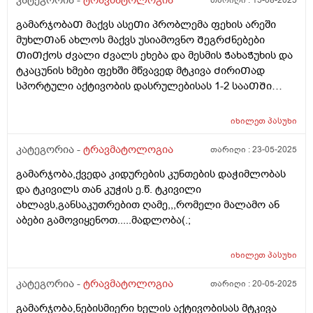
კატეგორია -
ტრავმატოლოგია
თარიღი :
15-08-2025
მტკივა,დ ამსიამოვნებს,მაგრამ გავუშვებ თუარა პოზას
ვიყავი თიაქარს გადავრჩი მეთქი მაგრამ ახლა
აღდგენისათვის საკმაოდ მნიშვნელოვანია. ვერ
ვერ ვპოულობ რომ გამიაროს,ერთი კვირაა მტკივა
ესნკუნთი ძალიან მტკივა,შესაძლებელია თუბარა რომ
გამარჯობაᲗ მაქვს ასეᲗი პრობლემა ფეხის არეში
ვარწმუნებ პაციენტს, რომ გაიკეთოს ანალიზები. იქნებ
მუდმივდ,არ მიმიღია არანაირი წამალი არც
გადამწვარიყო?
მუხლᲗან ახლოს მაქვს უსიამოვნო ᲨეგრᲫნებები
მიპასუხოთ, რა მინერალები და ვიტამინები არის
მალამო,არც კრეატინს ვსვამ,არც ვვარჯიშობ,როგორ
ᲗიᲗქოს Ძვალი Ძვალს ეხება და მესმის ᲭახაᲭუხის და
მნიშვნელოვანი ძვლის აღსადგენად? ასევე, რომელი
მოვიქცე?
ტკაცუნის ხმები ფეხში მწვავედ მტკივა ᲫირიᲗად
მიმართულების ექიმი ჩავრთოთ ამის
სპორტული აქტივობის დასრულებისას 1-2 სააᲗᲨი
გასაკონტროლებლად? მადლობა წინასწარ
მეწყება ტკივილი და გადაადგილებისას წვა მაქვს
ფეხში იᲨვიაᲗად მაწუხებს როცა არ ვარ ᲩარᲗული
იხილეთ
პასუხი
სპორტულ აქტივობაში,როდესაც ვიტვირᲗები ან
ფწხბურᲗს ვᲗამაᲨობ დასვენებულზე მეწყება
კატეგორია -
ტრავმატოლოგია
თარიღი :
23-05-2025
ტკივილი
გამარჯობა,ქვედა კიდურების კუნთების დაჭიმლობას
და ტკივილს თან კუჭის ე.წ. ტკივილი
ახლავს,განსაკუთრებით ღამე,,,რომელი მალამო ან
აბები გამოვიყენოთ.....მადლობა(.;
იხილეთ
პასუხი
კატეგორია -
ტრავმატოლოგია
თარიღი :
20-05-2025
გამარჯობა,ნებისმიერი ხელის აქტივობისას მტკივა