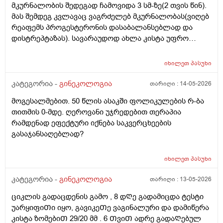
მკურნალობის შედეგად ჩამოვიდა 3 სმ-ზე(2 თვის წინ).
მას შემდეგ კვლავაც ვაგრძელებ მკურნალობას(ვიღებ
რეაფემს პროგესტერონის დასაბალანსებლად და
დისტრეპტაზას). სავარაუდოდ ახლა კისტა უფრო
შემცირებული უნდა იყოს. (2 კვირაში მაქვს ექიმთან
ვიზიტი) მსურს აპარატული მასაჟის - ენდოსფერო
იხილეთ
პასუხი
თერაპიის ჩატარება, რომელიც მთელ სხეულზე
კეთდება და ვიბრაციის მეშვეობით აუმჯობესებს
კატეგორია -
გინეკოლოგია
თარიღი :
14-05-2026
სისხლის მიმოქცევასა და ლიმფოდრენაჟს.
მოგესალმებით. 50 წლის ასაკში ფოლიკულების რ-ბა
მაინტერესებს, მუცლის არეზე დასაშვებია ეს
თითმის 0-მდე. ღეროვანი უჯრედებით თერაპია
პროცედურა?
რამდენად ეფექტური იქნება საკვერცხეების
გასაჯანსაღებლად?
იხილეთ
პასუხი
კატეგორია -
გინეკოლოგია
თარიღი :
13-05-2026
ციკლის გადაცდენის გამო , 8 დᲦე გადამიცდა ტესტი
უარყიფიᲗი იყო, გავიკეᲗე ვაგინალური და დამიწერა
კისტა ზომებიᲗ 29/20 მმ . 6 ᲗვიᲗ ადრე გადაᲦებულ