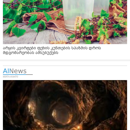
არყის კვირტები ფეხის კუნთების სპაზმის დროს
მდგომარეობას ამსუბუქებს