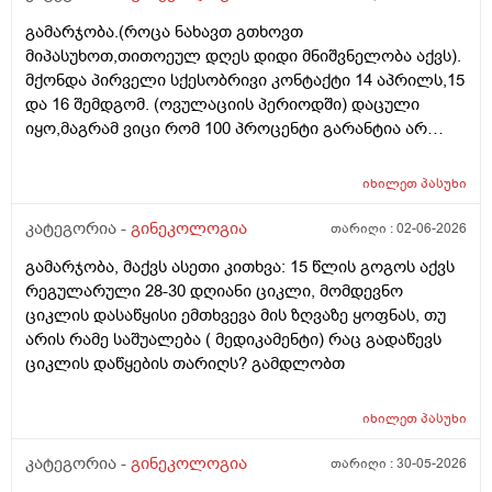
ორგანიზმის/ჯანმრთელობის რომელ თავისებურებებზე
გამარჯობა.(როცა ნახავთ გთხოვთ
რომ დავუშვათ, ზოგიერთ ქალბატონს მეტი
მიპასუხოთ,თითოეულ დღეს დიდი მნიშვნელობა აქვს).
რაოდენობა აქვთ მათ ორგანიზმში
მქონდა პირველი სქესობრივი კონტაქტი 14 აპრილს,15
კვერცხუჯრედებისა, დაბადების პროცესიდან და ზოგს
და 16 შემდგომ. (ოვულაციის პერიოდში) დაცული
კი მცირე? მადლობთ!
იყო,მაგრამ ვიცი რომ 100 პროცენტი გარანტია არ
არსებობს. მენსტრუაცია(ყოველ შემთხვევაში მე ასე
ვფოქრობ რადგანაც Implantation bleeding არსებობს და
იხილეთ
პასუხი
არ მინდა ავირიო) მქონდა 24 რიცხვში,როგორც
ჩვეულებრივ 3-4 დღე,მაგრამ ადრე
კატეგორია -
გინეკოლოგია
თარიღი :
02-06-2026
მომივიდა,ველოდებოდი 1 კვირის ან 10 დღის მერე.
გამარჯობა, მაქვს ასეთი კითხვა: 15 წლის გოგოს აქვს
მალევე ვირუსი შემხვდა,სიცხე,გულისრევის
რეგულარული 28-30 დღიანი ციკლი, მომდევნო
შეგრძნებაც მქონდა. მალევე გავიკეთე
ციკლის დასაწყისი ემთხვევა მის ზღვაზე ყოფნას, თუ
ტესტი,უარყოფითი იყო. ეგ უცნაური შეგრძნება
არის რამე საშუალება ( მედიკამენტი) რაც გადაწევს
რამოდენიმე დღე მქონდა. ახლა მენტრუაციას
ციკლის დაწყების თარიღს? გამდლობთ
ველოდები,მაგრამ არ მომივიდა,შუალედი 28-32 დღე
მაქვს ხოლმე და ახლა გადაცდენაა. (მოგზაურობა
მოქმედებსო,2 კვირის წინ სხვა ქალაქში გავემგვაზრე
იხილეთ
პასუხი
და იქ ვარ 10 საათის სავალი), 3 დღის წინ ტესტი
კატეგორია -
გინეკოლოგია
თარიღი :
30-05-2026
გავიკეთე ისევ უარყოფითია. შემდეგი 1 კვირის
განმავლობაში ვერ ვახერხებ მისვლას ექიმთან. არის