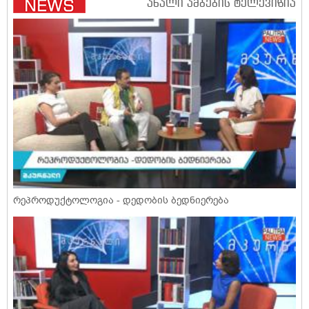
რეპროდუქტოლოგია - დედობის ბედნიერება