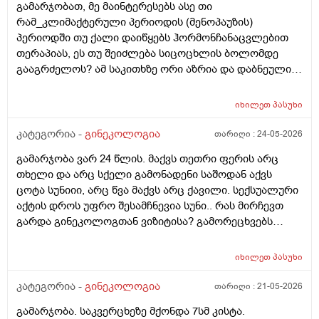
გამარჯობათ, მე მაინტერესებს ასე თი
რაიმე შანსი ფეხმძიმობის? აზრი აქვს განმეორებით
რამ_კლიმაქტერული პერიოდის (მენოპაუზის)
ტესტს? მენტრუაცია რეგულარული მქონდა ხოლმე28-
პერიოდში თუ ქალი დაიწყებს ჰორმონჩანაცვლებით
30 დღე შუალედი.
თერაპიას, ეს თუ შეიძლება სიცოცხლის ბოლომდე
გააგრძელოს? ამ საკითხზე ორი აზრია და დაბნეული
ვარ_ზოგი სპეციალისტი ამბობს რომ უმჯობესია
ჰორმონჩანაცვლებითი თერაპია (სიცოცხლის
იხილეთ
პასუხი
ბოლომდე) რადგან ქალს გულსისხლძარღვთა
დაავადებებსა და ალცჰაიმერის რისკს უმცირებს და
კატეგორია -
გინეკოლოგია
თარიღი :
24-05-2026
ზოგი სპეციალისტი კი ამტკიცებს რომ ეს ქალში
გამარჯობა ვარ 24 წლის. მაქვს თეთრი ფერის არც
სიმსივნურ პროცესებს უწყობს ხელს (საშვილოსნო,
თხელი და არც სქელი გამონადენი საშოდან აქვს
საკვერცხეები და უპირველესად, მკერდი). თუ
ცოტა სუნიიი, არც წვა მაქვს არც ქავილი. სექსუალური
შეიძლება, მითხრათ_დიდი მადლობა
აქტის დროს უფრო შესამჩნევია სუნი.. რას მირჩევთ
გულისხმიერებისთვის!
გარდა გინეკოლოგთან ვიზიტისა? გამორეცხვებს
სანთლებს რა შეიძლება გავიკეთო? და კიდევ
მაინტერესებს პირიდან ამომდის რაღაცნაირი სუნი
იხილეთ
პასუხი
თითქოს და კუჭიდან ამოდის ეს რისი ბრალი შეიძლება
იყოს?
კატეგორია -
გინეკოლოგია
თარიღი :
21-05-2026
გამარჯობა. საკვერცხეზე მქონდა 7სმ კისტა.