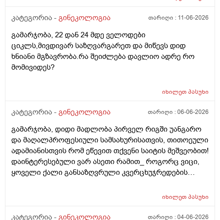
მეტი დღიანი იყოს.ან რატომ ჩამოდის ესე დროთა
ჰორმონებიცო და რომელი ამ შემთხვევაში? მადლობა
განმავლობაში ? შესაძლოა ისევ 23 ან 25 დღიანი
კატეგორია -
გინეკოლოგია
თარიღი :
11-06-2026
ასაკი 40
გახდეს.ან რა ანალიზებია საჭირო რომ თუ
გამარჯობა, 22 დან 24 მდე ველოდები
რამეა.ზოგადად წლებია აუტოიმონური თირეოდიტი
ციკლს,მივდივარ საზღვარგარეთ და მიწევს დიდ
მაქვს.ხშირად მაქვს სანერვიულო.რითი შეიძლება
ხნიანი მგზავრობა.რა შეიძლება დავლიო ადრე რო
უნდაცკვების სახით რომ ვმართო ციკლის დღეები?
მომივიდეს?
იხილეთ
პასუხი
კატეგორია -
გინეკოლოგია
თარიღი :
06-06-2026
გამარჯობა, დიდი მადლობა პირველ რიგში უანგარო
და მაღალპროფესიული სამსახურისათვის, თითოეული
ადამიანისთვის რომ ეწევით თქვენი საიტის მეშვეობით!
დაინტერესებული ვარ ასეთი რამით_ როგორც ვიცი,
ყოველი ქალი განსაზღვრული კვერცხუჯრედების
რაოდენობით/რიცხვით იბადება. ანუ, გამოდის,
თითოელისთვის, ეს რიცხვი ინდივიდუალურია? რაზეა
იხილეთ
პასუხი
ეს დამოკიდებული?_მისი ჯანმრთელობის
(ჩვილობიდან) რომელ პროცესებზე? ქალის
კატეგორია -
გინეკოლოგია
თარიღი :
04-06-2026