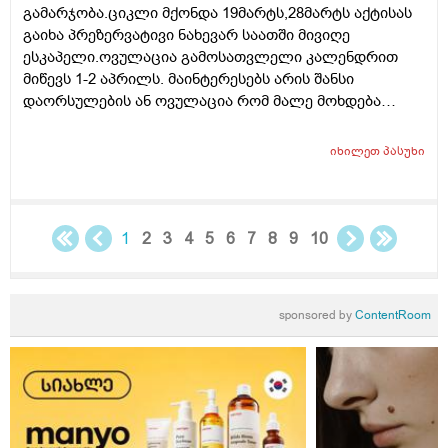
გამარჯობა.ციკლი მქონდა 19მარტს,28მარტს აქტისას
გაიხა პრეზერვატივი ნახევარ საათში მივიღე
ესკაპელი.ოვულაცია გამოსათვლელი კალენდრით
მიწევს 1-2 აპრილს. მაინტერესებს არის შანსი
დაორსულების ან ოვულაცია რომ მალე მოხდება
ჰქონდა წამლის დალევას აზრი?ამასთან შერეულ
კვებაზე მყავს ბავშვი ხშირდ ვერ ვთავაზობ და იქნებ
იხილეთ
პასუხი
ძუძუთი კვებაც დაეხმაროს არ ჩასახვას.მადლობა.
1
2
3
4
5
6
7
8
9
10
sponsored by
ContentRoom