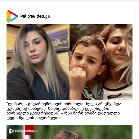
"ლაზარეს გადარჩენისთვის იბრძოლა, ხელს არ უშვებდა…
ცურვაც იქ ისწავლე, სადაც დაასრულე ყველაფერი
ხორციელი ცხოვრებიდან" – რას წერს ხობში დაღუპული
დედა-შვილის ახლობელი?