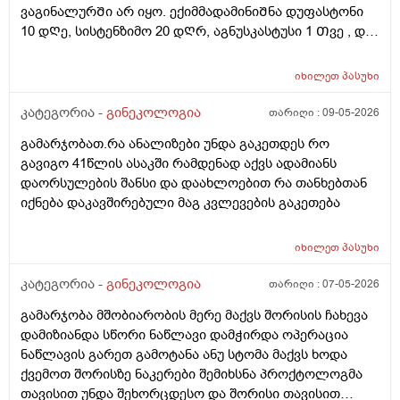
ვაგინალურᲨი არ იყო. ექიმმადამინიᲨნა დუფასტონი
10 დᲦე, სისტენზიმო 20 დᲦრ, აგნუსკასტუსი 1 Თვე , და
ციკლის მერე გაფამოწმება ეხოზე.
რამდენადსაყურადᲦებოა და Თუ დაეხმარება ეს
იხილეთ
პასუხი
წამლევი გაწოვაᲨი. Თუსხვა ექიმს მივმარᲗო?
კატეგორია -
გინეკოლოგია
თარიღი :
09-05-2026
გამარჯობათ.რა ანალიზები უნდა გაკეთდეს რო
გავიგო 41წლის ასაკში რამდენად აქვს ადამიანს
დაორსულების შანსი და დაახლოებით რა თანხებთან
იქნება დაკავშირებული მაგ კვლევების გაკეთება
იხილეთ
პასუხი
კატეგორია -
გინეკოლოგია
თარიღი :
07-05-2026
გამარჯობა მშობიარობის მერე მაქვს შორისის ჩახევა
დამიზიანდა სწორი ნაწლავი დამჭირდა ოპერაცია
ნაწლავის გარეთ გამოტანა ანუ სტომა მაქვს ხოდა
ქვემოთ შორისზე ნაკერები შემიხსნა პროქტოლოგმა
თავისით უნდა შეხორცდესო და შორისი თავისით