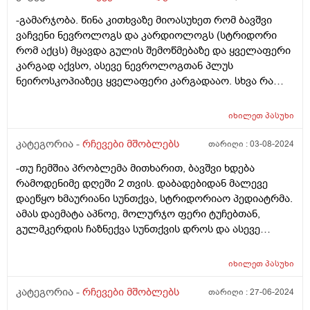
-გამარჯობა. წინა კითხვაზე მიოასუხეთ რომ ბავშვი
ვაჩვენი ნევროლოგს და კარდიოლოგს (სტრიდორი
რომ აქცს) მყავდა გულის შემოწმებაზე და ყველაფერი
კარგად აქვსო, ასევე ნევროლოგთან პლუს
ნეიროსკოპიაზეც ყველაფერი კარგადააო. სხვა რა
შეიძლება ვქნა ? ფილტვებს როგორ უმოწმებენ 2 თვის
ბავშვს?
იხილეთ
პასუხი
კატეგორია -
რჩევები მშობლებს
თარიღი :
03-08-2024
-თუ ჩემშია პრობლემა მითხარით, ბავშვი ხდება
რამოდენიმე დღეში 2 თვის. დაბადებიდან მალევე
დაეწყო ხმაურიანი სუნთქვა, სტრიდორიაო პედიატრმა.
ამას დაემატა აპნოე, მოლურჯო ფერი ტუჩებთან,
გულმკერდის ჩაზნექვა სუნთქვის დროს და ასევე
ყელთან. მყავდა ორ ლარინგოლოგთან - ორივემ
სიცილკისკისით გამომიშვა, ეს არაფერია, გაუვლის,
იხილეთ
პასუხი
უმეტესობას აქვსო. მყავდა ნეიროსკოპიაზე ჟანგბადი
კარგად მიეწოდება ტვინს, ახლა გულის ექოსკოპიაზე
კატეგორია -
რჩევები მშობლებს
თარიღი :
27-06-2024
მიმყავს. უბრალოდ მართლა ვერ მომისვენია მაინც,