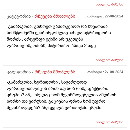
ვერც ის. ძალიან განვიცდი, მასთან გატარებული დრო
იხილეთ
პასუხი
არ მსიამოვნებს. ძალიან ჭირვეული, ჯიუტი და
გაუგონარია. არ ვიცი ასე რომ ვარ განწყობილი
კატეგორია -
რჩევები მშობლებს
თარიღი :
27-08-2024
ნორმალურია? მე მჭირდება დახმარება თუ მას,
-გამარჯობა, გთხოვთ გამარკვიოთ რა სხვაობაა
როგორ მოვიქცე მირჩიეთ.
სიმპტომებში ლარინგომლაციას და სტრრიდორს
შორის . არცერფი ექიმი არ უკეთებს
ლარინგოსკოპიას, პატარააო. ასაკი 2 თვე
იხილეთ
პასუხი
კატეგორია -
რჩევები მშობლებს
თარიღი :
27-08-2024
-გამარჯობა, სტრიდორი , სავარუდოდ
ლარინგომალაცია არის თუ არა რისკ ფაქტორი
კრუპის? ანუ, ისედაც ხომ შევიწროვებულია ამდროს
ხორხი და ვირუსის, გაციების დროს ხომ უფრო
შევიწროვდება? ანუ ყველა ვარიანტში კრუპი
დაემართება?
იხილეთ
პასუხი