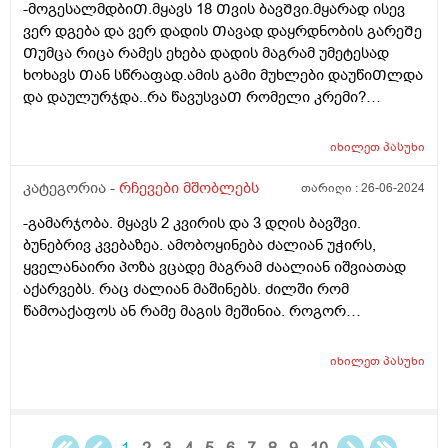
-მოგესალმდბიᲗ.მყავს 18 Თვის ბავᲨვი.მყარად ისევ
გუგლში ვკითხულობ რომ ბავშვი გადაუდებელ
ვერ დგება და ვერ დადის Თავად დაყრდნობის გარეᲨე
დახმარებას საჭიროებს თუ სუნთქვის დროს
Თუმცა რიცა რამეს ეხება დადის მაგრამ უმეტესად
გულმკერდი ეზნიქება ასევე ყელთან და თუ აქვს
ხოხავს Თან სწრაფად.ამის გამი მუხლები დაუწიᲗლდა
აპნოეო და რაღა ვქნა არ ვიცი, ისევ მივიყვანო ვინმე
და დაულურჯდა..რა წავუსვაᲗ რომელი კრემი?
სხვასთან? ანუ თითქოს როგორც კი გაიგებენ
დაბეᲟილიბამ რომ გაუაროს?
სტრიდორიაო უი ეგ არაფერი ბუნებრივიაო, და
სტრიდორი ხომ ნიშნავს იმას რომ ბავშვს ან
იხილეთ
პასუხი
ლარინგომალაცია აქვს ან ტრაქეომალაცია, აშკარად
კატეგორია -
რჩევები მშობლებს
თარიღი :
26-06-2024
დიდ ძალას ატანს სუნთქვის დროს. როგორ მოვიქცე?
-გამარჯობა. მყავს 2 კვირის და 3 დღის ბავშვი.
ბუნებრივ კვებაზეა. ამობოყინება ძალიან უჭირს,
ყველანაირი პოზა ვცადე მაგრამ ძაალიან იშვიათად
აქარვებს. რაც ძალიან მაშინებს. ძილში რომ
წამოაქაფოს ან რამე მაგის მეშინია. როგორ
ამოვაქარვებინო? და კიდევ რომ მირჩიოთ თუ
საკმარისია ზურგზე წოლა და თავი გვერდულად. რომ
იხილეთ
პასუხი
დაზღვეული ვიყო ამოღების შეემთხვევაში მასის უკან
წაღების