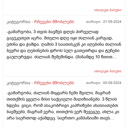
იხილეთ
პასუხი
კატეგორია -
რჩევები მშობლებს
თარიღი :
27-09-2024
-გამარჯობა, 3 თვის ბავშვს დღეს პირველად
გავუკეთეთ აცრა. მთელი დღე იყი ძალიან კარგად,
ეძინა და ჭამდა. ღამის 3 საათისკენ კი აღებინა ძალიან
ბევრი და ღებინების დროს სულ გათეთრდა და ტუჩები
გაულურჯდა. ძალიან შემეშინდა. (მანამდე 10 წთით
ადრე სიცხე გავუზომე არ ჰქონდა) გამოვუძახე
სასწრაფოს და სიცხეს უწევდა მაგ დროს ავარაუდოდო
იხილეთ
პასუხი
და მაგიტომო. გავუზომე და მაგ დროს ჰქონდა 37.5
მაინტერესევს ეს გალურჯება და გათეთრება საშიშია?
კატეგორია -
რჩევები მშობლებს
თარიღი :
05-09-2024
რატომ დაემართა
-გამარჯობა, ძალიან მიყვარს ჩემი შვილი, მაგრამ
თითქმის ყველა მისი საქციელი მაღიზიანებს. 3 წლის
ხდება. ვიცი, რომ ასაკობრივი კაპრიზები ახასიათებთ
ბავშვებს, მაგრამ ვერა, თითქოს ვერ შევეგუე, ახლა კი
არა საერთოდ აქამდეც. საერთო კამპანიაში თავს
კომფორტულად ვერ ვგრძნობთ თითქოს ვერც მე,