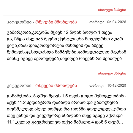
პოზიტიურად ჩაიაროს. თავად ბავშვს წასვლა უნდა,
თუმცა ცოტა ეშინია, რომ მშობლების გარეშე,
იხილეთ
პასუხი
შეიძლება გაუჭირდეს. აქამდე ოჯახის წევრების
გარეშე არსად ყოფილა და ამიტომ ძალიან მიჭირს
კატეგორია -
რჩევები მშობლებს
თარიღი :
05-04-2026
გადაწყვეტილების მიღება....წინასწარ უღრმესი
გამარჯობა,გოგონა მყავს 12 წლის,ბოლო 1 თვეა
მადლობა გამოხმაურებისთვის. პ.ს. ბავშვი არ აქვს
გაუჩნდა ძალიან ბევრი ქერტლი,რა მოვუხერხო აღარ
კომუნიკაციის პრობლემა, თუმცა ცოტა მორიდებულია
ვიცი,ძაან დიაკომფორტია მისთვის და ასევე
და არ არის დამოუკიდებლობას მიჩვეული.
ჩემთვისაც,სხვდასხვა შამპუნები გამოვცვალეთ მაგრამ
მაინც იგივე მეორედება,მივიღებ რჩევას რა შეიძლება
მოვიმოქმედოთ სხვა..
იხილეთ
პასუხი
კატეგორია -
რჩევები მშობლებს
თარიღი :
10-12-2025
გამარჯობა..ბავშვი მყავს 1.5 თვის გოგო,ჰემოგლობინი
აქვს 11.2,პედიატრმა დაბალი არისო და გამოუწერა
ფერმულეკი,ასევე ხორცი რაციონში ყოველდღე..ერთი
თვე ვასვი და გავუმეორე ანალიზი ისევ იგივე ჰქონდა
11.1,კვლავ გაუგრძელეო თქვა წამალი,4 დან 6 თვემდე
მკურნალობენ ამ წამლითო...ბავშვს არუყვარს დალევა