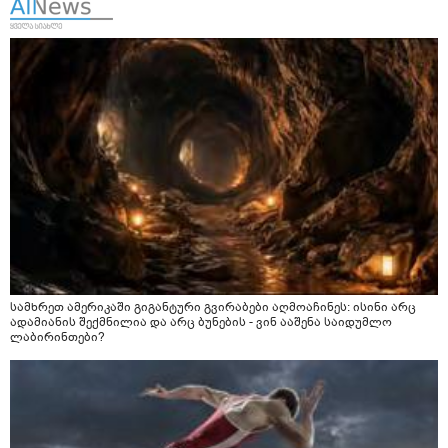
სამხრეთ ამერიკაში გიგანტური გვირაბები აღმოაჩინეს: ისინი არც
ადამიანის შექმნილია და არც ბუნების - ვინ ააშენა საიდუმლო
ლაბირინთები?