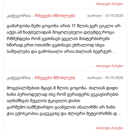
ხან. სვავს ხან არა,..მართლა დაბალია 11.1
იხილეთ
პასუხი
მაჩვენებელი? ვნერვიულობ
კატეგორია -
რჩევები მშობლებს
თარიღი :
15-10-2025
გამარჯობა.ჩემი გოგონა არის 11 წლის,ჯერ ციკლი არ
აქვს,ამ ზაფხულიდან მოყოლებული დღემდე,როცა
რწმუნდება რომ გვძინავს ყველას მასტურბირებს
ხშირად,ერთ ოთახში გვძინავს,უბრალოდ სხვა
საშუალება და გამოსაალი არაა,ძალიან ბევრჯერ
ველაპარაკე მშვიდად,უკვე ყელში რომ ამომივიდა
ყვირილზე გადავედი,არასასიამოვნოა მისი ეს ქცევა..
იხილეთ
პასუხი
მივიღებ რჩევებს როგორ მოვიქცე ასეთ შემთხევაში
კატეგორია -
რჩევები მშობლებს
თარიღი :
10-10-2025
მოგესალმებით მყავს 8 წლის გოგონა. ძალიან დიდი
ხანი პერიოდულად ისე რომ ვერაფერს ვუკავსირებთ
აღნიშნვას მუცლის ტკივილს ჭიპის
გარშემო.სამწუხარდო გაანვლის ანალიზში არ ჩანს
ჭია.ექოსკოპია გავუკეთე და ძლიერი მეტეორიზმი და
ოდნავ გადიდებული ნაღვლის ბუშტი გვითხრეს.
კვებით იკვებება ნორმალურად. იქნებ მირჩიოთ რა
იხილეთ
პასუხი