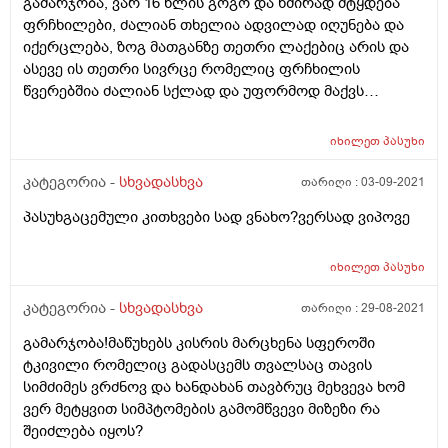
გამარჯობა, ვარ 16 წლის გოგო და ხშირად მტყდება
ფრჩხილები, ძალიან თხელია ადვილად იღუნება და
იქერცლება, ზოგ მათგანზე თეთრი ლაქებიც არის და
ასევე ის თეთრი სივრცე რომელიც ფრჩხილის
წვერებშია ძალიან სქლად და უფორმოდ მაქვს
ზოგიერთ თითზე, ვისვამ იოდს და მარილიან წყალშიც
ვდებ ხშირად მაგრამ შესამჩნევი შედეგი არ მაქვს;
იხილეთ
პასუხი
ასევე ხშირად მეოფლება ხელის გულები და თითის
გულებზე მცირედი კანის აქერცვლაც მაქვს ზოგჯერ.
კატეგორია -
სხვადასხვა
თარიღი :
03-09-2021
რას მირჩევთ? რისი ბრალი შეიძლება იყოს?
პასუხგაცემული კითხვები სად ვნახო?ვერსად ვიპოვე
იხილეთ
პასუხი
კატეგორია -
სხვადასხვა
თარიღი :
29-08-2021
გამარჯობა!მაწუხებს კისრის მარცხენა სფეროში
ტკივილი რომელიც გადასცემს თვალსაც თავის
სიმძიმეს ვრძნოვ და ხანდახან თავბრუც მეხვევა ხომ
ვერ მეტყვით სიმპტომების გამომწვევი მიზეზი რა
შეიძლება იყოს?