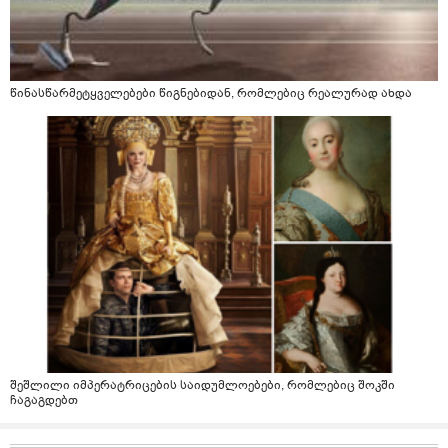
წინასწარმეტყველებები წიგნებიდან, რომლებიც რეალურად ახდა
შეშლილი იმპერატრიცების საიდუმლოებები, რომლებიც შოკში
ჩაგაგდებთ