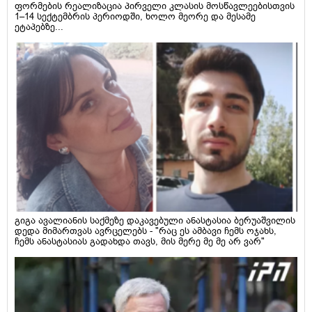
ფორმების რეალიზაცია პირველი კლასის მოსწავლეებისთვის
1–14 სექტემბრის პერიოდში, ხოლო მეორე და მესამე
ეტაპებზე...
გიგა ავალიანის საქმეზე დაკავებული ანასტასია ბერუაშვილის
დედა მიმართვას ავრცელებს - "რაც ეს ამბავი ჩემს ოჯახს,
ჩემს ანასტასიას გადახდა თავს, მის მერე მე მე არ ვარ"