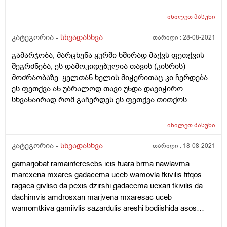
იხილეთ
პასუხი
კატეგორია -
სხვადასხვა
თარიღი :
28-08-2021
გამარჯობა, მარცხენა ყურში ხშირად მაქვს ფეთქვის
შეგრძნება, ეს დამოკიდებულია თავის (კისრის)
მოძრაობაზე. ყელთან ხელის მიჭერითაც კი ჩერდება
ეს ფეთქვა ან უბრალოდ თავი უნდა დავიჭირო
სხვანაირად რომ გაჩერდეს.ეს ფეთქვა თითქოს
ყელიდან ყურამდე გადის.ამიტომ დავიდე ყელზე ხელი
და აღმოვაჩინე რო ასე ფეთქვა ჩერდებოდა. მითხრეს
იხილეთ
პასუხი
რომ საძილე არტერიაა მანდო და ცოტა შევშინდი.
მაინტერესებს რა შეიძლება იწვევდეს ამას და
კატეგორია -
სხვადასხვა
თარიღი :
18-08-2021
რამდენად საშიშია.
gamarjobat ramainteresebs icis tuara brma nawlavma
marcxena mxares gadacema uceb wamovla tkivilis titqos
ragaca givliso da pexis dzirshi gadacema uexari tkivilis da
dachimvis amdrosxan marjvena mxaresac uceb
wamomtkiva gamiivlis sazardulis areshi bodiishida asos
gverdze marjvena mxares