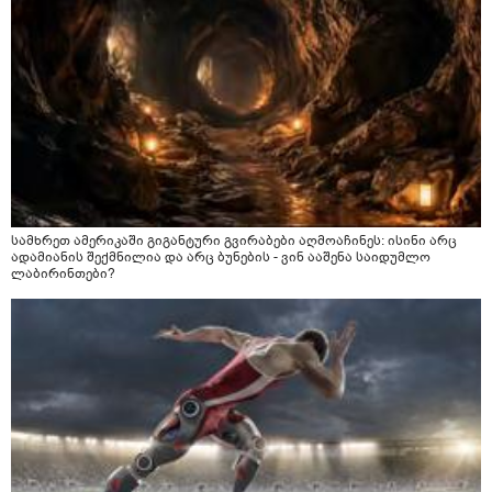
სამხრეთ ამერიკაში გიგანტური გვირაბები აღმოაჩინეს: ისინი არც
ადამიანის შექმნილია და არც ბუნების - ვინ ააშენა საიდუმლო
ლაბირინთები?