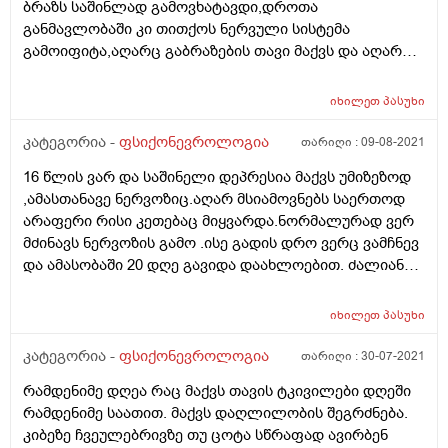
ბრაზს საშინლად გამოვხატავდი,დროთა
განმავლობაში კი თითქოს ნერვული სისტემა
გამოიფიტა,აღარც გაბრაზების თავი მაქვს და აღარც
ყვირილის,თითქოს ჩემში არსებული ყველანაირი
გრძნობა მოკვდა,თითქოს ვეღარაფერს
იხილეთ
პასუხი
ვგრძნობ,რეაქცია არ მაქვს არაფერზე,ეს ეხება
როგორც დადებით ,ასევე უარყოფით
კატეგორია -
ფსიქონევროლოგია
თარიღი :
09-08-2021
მოვლენებს,ვეღარაფერს განვიცდი სრულიად
16 წლის ვარ და საშინელი დეპრესია მაქვს უმიზეზოდ
უემოციო გავხდი და ეს ყველაფერი ხელს მიშლის
,ამასთანავე ნერვოზიც.აღარ მსიამოვნებს საერთოდ
ადამიანებთან ურთიერთობაში,რადგან აღარც
არაფერი რისი კეთებაც მიყვარდა.ნორმალურად ვერ
ადამიანებთან ურთიერთობის სურვილი აღარ მაქვს და
მძინავს ნერვოზის გამო .ისე გადის დრო ვერც ვამჩნევ
თუ ვურთიერთობ ეს ზერელე ემოციებითა და
და ამასობაში 20 დღე გავიდა დაახლოებით. ძალიან
სიტყვებით ხორციელდება,არაფერი მახარებს და
ემოციური ვარ,ყველა დეტალზე ვფიქრობდი
არაფერი მადარდებს,ძირითადად სულ დაძაბულობის
სულ,ახლა ფიქრის თავიც არ მაქვს საერთოდ რამჭირს
შეგრძნება მაქვს და გონებაში უარყოფითი ფიქრები
იხილეთ
პასუხი
ვერვხვდები,ყველაფრის ხალისი
მიტრიალებს,სამყაროს ვერ აღვიქვამ ისეთად
დავკარგე.ფსიქოლოგთან არმინდა მისვლა,მირჩიეთ
კატეგორია -
ფსიქონევროლოგია
თარიღი :
30-07-2021
როგორიც არის,ჩემი და სხვა ადამიანების გრძნობების
როგორ მოვიქცე?
გაცნობიერება და აღქმაც მიჭირს,თავს უსუსურად
რამდენიმე დღეა რაც მაქვს თავის ტკივილები დღეში
ვგრძნობ აღარაფრის ძალა და ხალისი აღარ
რამდენიმე საათით. მაქვს დაღლილობის შეგრძნება.
მაქვს,რას მეტყვით რა შეიძლება,რომ დავარქვათ ამ
კიბეზე ჩვეულებრივზე თუ ცოტა სწრაფად ავირბენ
მდგომარეობას და ვის მივმართო,გმადლობთ