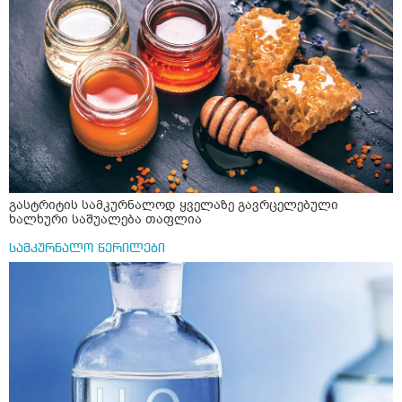
წავიკითხე რომ თუ არ ადუღდა კურკუმა წყალში, მაშინ
შეიცავო დიდი ოდენობით ოქსალატებს და თირკმელში
გააჩენსო კენჭებს. ზუსტად ვერ გავიგე როგორ
მოვამზადო უსაფრთხოდ. 2) მეორე ვარიანტი
მაინტერესებს რძესთან ერთად მიღება: რძეში ჩავყარო
ერთი სუფრის კოვზის მეოთხედი ფხვნილი კურკუმა და
ჩავყარო ცოტა შავი პილპილი და ავადუღო თუ ჯერ რძე
ავადუღო, ცოტა გათბეს და მერე ჩავყარო კურკუმა? და
საღამოს ვახშამზე რომ მივიღო თუ შეიძლება? P.S მიზანი
არის ანთების საწინააღმდეგო,ანტიოქსიდანტური და
დამამშვიდებელი( მშვიდი ძილისთვის)
გასტრიტის სამკურნალოდ ყველაზე გავრცელებული
ხალხური საშუალება თაფლია
სამკურნალო წერილები