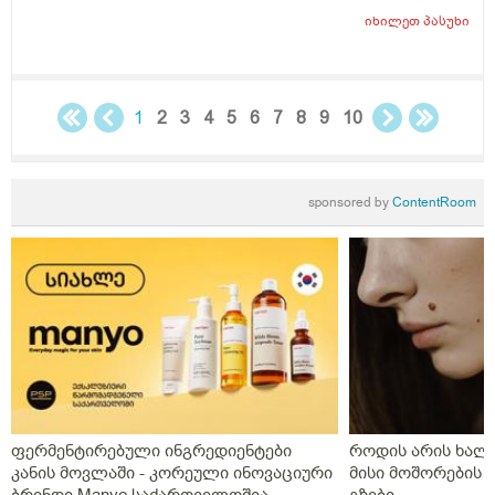
იხილეთ
პასუხი
1
2
3
4
5
6
7
8
9
10
sponsored by
ContentRoom
ფერმენტირებული ინგრედიენტები
როდის არის ხალი
კანის მოვლაში - კორეული ინოვაციური
მისი მოშორების 
ბრენდი Manyo საქართველოშია
გზები