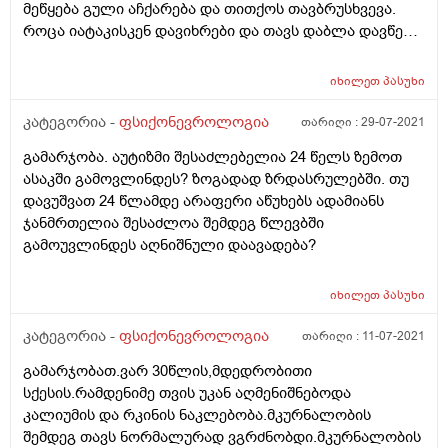
მეწყება გული აჩქარება და თითქოს თავბრუსხვევა.
წინასწარ.
როცა იატაკისკენ დავიხრები და თავს დაბლა დავწევ
თავში მთელი ძალით თითქოს რაღაც მაწვება და მაქვს
ტკივილის შეგრძნება. თითქოს სისხლი
იხილეთ
პასუხი
მაწვება(ვცდილობ ზუსტად აღვწერო). ამ ბოლო დროს
ცოტა ფიზიკური დატვირთვაც მქონდა. რისი ბრალი
კატეგორია -
ფსიქონევროლოგია
თარიღი :
29-07-2021
შეიძლება იყოს ეს და როგორ უნდა გამოვიკვლიო?
გამარჯობა. აუტიზმი შესაძლებელია 24 წელს ზემოთ
ასაკში გამოვლინდეს? ზოგადად ზრდასრულებში. თუ
დავუშვათ 24 წლამდე არაფერი აწუხებს ადამიანს
ჯანმრთელია შესაძლოა შემდეგ წლევბში
გამოუვლინდეს აღნიშნული დაავადება?
იხილეთ
პასუხი
კატეგორია -
ფსიქონევროლოგია
თარიღი :
11-07-2021
გამარჯობათ.ვარ 30წლის,მდედრობითი
სქესის.რამდენიმე თვის უკან აღმენიშნებოდა
კალიუმის და რკინის ნაკლებობა.მკურნალობის
შემდეგ თავს ნორმალურად ვგრძნობდი.მკურნალობის