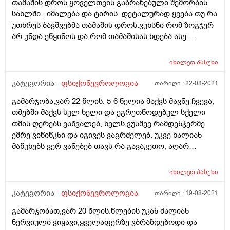
თამაშის დროს ყოველთვის გაბრაზებული შემორბის
სახლში , იმალება და ტირის. დეტალურად ყვება თუ რა
უთხრეს ბავშვებმა თამაშის დროს.ვუხსნი რომ ზოგჯერ
არ უნდა ეწყინოს და რომ თამაშისას ხდება ასე.
განიცდის ყველაფერს. ხან კარებს აჯახუნებს ან რამე
ნივთს დააგდებს როცა ნაწყენია. რა გავაკეთო,
იხილეთ
პასუხი
ძალიან განვიცდი. ხშირად როცა ვესაუბრები არ
ესმის.თავის ფიქრებშია და რამდენჯერმე უნდა
კატეგორია -
ფსიქონევროლოგია
თარიღი :
22-08-2021
ვუთხრსა , ყურადღება რომ მომაქციოს.
გამარჯობა,ვარ 22 წლის. 5-6 წელია მაქვს მავნე ჩვევა,
ფსიქონევროლოგი სამწუხაროდ არ ჰყავს ქუთაისს.
თმებში მაქვს სულ ხელი და ეგრეთწოდებულ სქელი
იქნებ როგორმე დაგვეხმაროთ
თმის ღერებს ვაწვალებ, ხელს ვუსმევ რამდენჯერმე
ემრე ვიწიწკნი და იგივეს ვაგრძელებ. უკვე ხალიან
მაწუხებს ვერ ვანებებ თავს რა გავაკეთო, აღარ
შემიძლია. სახლის პირობებში მაინტერესებს რამე თუ
დამეხმარება?:( თუ არა და ისერა მიშველის მადლობა.
იხილეთ
პასუხი
პ.ს. ნერვები ცოტა ცუდ დღეში მაქვს და ვაგოსტაბილი
რომ მივიღო რამეს ხომ არ მავნებს?
კატეგორია -
ფსიქონევროლოგია
თარიღი :
19-08-2021
გამარჯობათ,ვარ 20 წლის.წლების უკან ძალიან
ნერვიული ვიყავი,ყველაფერზე ვბრაზდებოდი და