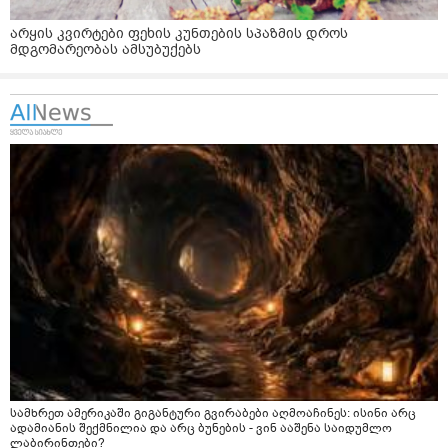
არყის კვირტები ფეხის კუნთების სპაზმის დროს
მდგომარეობას ამსუბუქებს
სამხრეთ ამერიკაში გიგანტური გვირაბები აღმოაჩინეს: ისინი არც
ადამიანის შექმნილია და არც ბუნების - ვინ ააშენა საიდუმლო
ლაბირინთები?