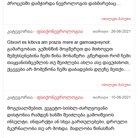
პროცესში დამჭირდა ნევროლოგის დახმარებაც
რადგან ცუდათ ვხდებოდი და შიშები დამჩემდა.ეხლა
მაქვს საფეთქლის არეში დაჭიმულობა
იხილეთ
პასუხი
შემაწუხებლად,ორივე მხარეს და ცოტა თავის ზედა
ნაწილში.რისი ბრალი შეიძლება იყოს?წნევა 100 /70
კატეგორია -
ფსიქონევროლოგია
თარიღი :
26-06-2021
მქონდა დღის განმავლობაში.მადლობთ წინასწარ.
Gtxovt es kitxva am prazis mere ar gamoaqveynot:
გამარჯობათ. გუშინწინ მოგწერეთ და მთხოვეთ
შემეხსენებინა ჩემი წინა მონაწერი. გწერდით რომ ჩემი
თაყვანისმცემლის თუ შეიძლება ახლა ასე დავუძახოთ,
ქცევები არ მომეწონა ჩემს დაბადების დღეზე მეთქი...
https://mkurnali.ge/kithkhva-pasukhi.html?
view=question&id=53255
იხილეთ
პასუხი
კატეგორია -
ფსიქონევროლოგია
თარიღი :
10-06-2021
მოგესალმებით, ვეგეტო-სისხლ-ძარღვოვანი
დისტონია რამდენ ხანში შეიძლება გამოიწვიოს
ინსულტი, ინფარქტი ან სხვა გართულებები, დროული
მკურნალობა თუ არ მოხდა. მადლობა წინასწარ