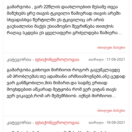
გამარჯობა , ვარ 22წლის დაახლოებით მესამე თვეა
მაწუხებს ყრუ თავის ტკივილი წამიერად თავის არეში
სხვადასხვა წერტილში ეს ტკივილიც არ არის
გაუსაძლისი მაქვს უსიამოვნო შეგრძნება თითქოს
რაღაც სკდება ეს ყველაფერი გრძელდება წამიერად ,
თუ შეგიძლიათ მითხრათ რა შემთხვევაშია ასეთი
ტკივილი სანამ მივმართავ შესაბამის ექიმს ან რა
იხილეთ
პასუხი
შეიძლება იწვევდეს არ ველი ვრცელ პასუხს ურბალოდ
მაინტერესებს ეს შეიძლება დავაბრალო სტრესს თუ
კატეგორია -
ფსიქონევროლოგია
თარიღი :
17-09-2021
საყურადღებოა ასეთი სიმპტომები და ამ სახის
გამარჯობა.გთხოვთ მირჩიოთ როგორ გავუმკლავდე
ტკივილი , მადლობა წინასწარ .
ამ პრობლემას:თუ ადამიანი არმსიამოვნებს,ანუ ცუდად
ვარ განწყობილი,მის მიმართ.და სადმე ერთად
მოვხდებით აშკარად მეტყობა რომ ვერ ვიტან თავს
ვერ ვიკავებ,რომ არ შემემჩბიოს .იქნებ მირჩიოთ
რამე.ძალიან დიდი მადლობა.
იხილეთ
პასუხი
კატეგორია -
ფსიქონევროლოგია
თარიღი :
16-09-2021