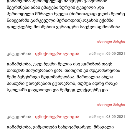
გამარჯობა პერიოდულად მაწუხებს უჰაერობის
შეგრძნება,ამას ემატება ზურგის ტკივილი ,და
პერიოდული მშრალი ხველა (ძირითადად დღის მეორე
ნახევარში გარკვეული პერიოდით).ოჯახის ექიმმა
ფილტვებზე მოსმენით ვერაფერი საეჭვო აღმოაჩინა
და ეს ყველაფერი სტრესს დაუკავშირა,(არ მაწუხებს
დაღლილობა ქოშინი)მაინტერესებს რამე უფრო
იხილეთ
პასუხი
სერიოზულთან ხომ არ მაქვს საქმე მადლობა
კატეგორია -
ფსიქონევროლოგია
თარიღი :
09-09-2021
გამარჯობა, უკვე ბევრი წელია ისე ვგრძნობ თავს
თითქოს ძილბურანში ვარ. თითქოს ეს მდგომარეობა
ჩემი ბუნებრივი მდგომარეობაა. მართალია ახლა
პასიური ცხოვრებით ვცხოვრობ, თუმცა ადრე როცა
სკოლაში დავდიოდი და შემდეგ ლექციებზე და
შედარებით აქტიურად ვცხოვრობდი მაშინაც ასე
ვიყავი. ზუსტად არ მახსოვს როდის დაიწყო ან
იხილეთ
პასუხი
შეიძლება სულ ასე ვიყავი და მე მოგვიანებით დავიწყე
შემჩნევა დაახლოებით 11-12 კლასიდან. 23 წლის ვარ,
კატეგორია -
ფსიქონევროლოგია
თარიღი :
08-09-2021
მუდმივად ისე ვგრძნობ თავს თითქოს გაბრუებული
გამარჯობა, ვიმყოფები საზღვარგარეთ, მრავალი
ვარ. ჩვეულებრივ ვფიქრობ, ვაზროვნებ და რა თქმა