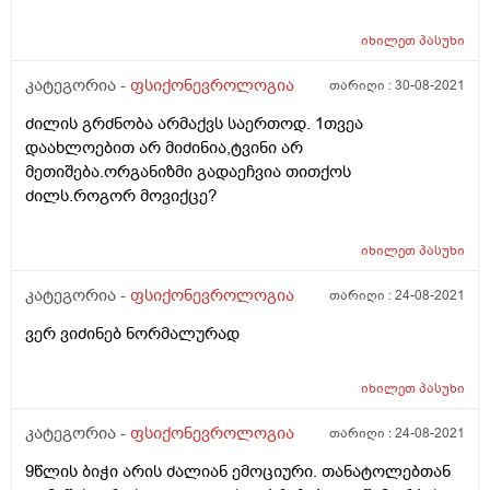
ასეთი შეტევის დროს რა შემიძლია გავაკეთო რომ
იხილეთ
პასუხი
მდგომარეობა შემიმსუბუქდეს ან ზოგადად როგორ
ვუმკურნალო ამ ყველაფერს. ასევე გთხოვთ მხოლოდ
კატეგორია -
ფსიქონევროლოგია
თარიღი :
30-08-2021
იმას ნუ მირჩევთ რომ ექიმთან გავიარო კონსულტაცია
იმიტომ რომ ვინმესთან რომც მივიდე მაინც ზუსტად ეს
ძილის გრძნობა არმაქვს საერთოდ. 1თვეა
ინფორმაცია უნდა მოვუყვე.
დაახლოებით არ მიძინია,ტვინი არ
მეთიშება.ორგანიზმი გადაეჩვია თითქოს
ძილს.როგორ მოვიქცე?
იხილეთ
პასუხი
კატეგორია -
ფსიქონევროლოგია
თარიღი :
24-08-2021
ვერ ვიძინებ ნორმალურად
იხილეთ
პასუხი
კატეგორია -
ფსიქონევროლოგია
თარიღი :
24-08-2021
9წლის ბიჭი არის ძალიან ემოციური. თანატოლებთან