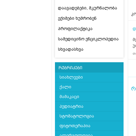
დაავადებები, მკურნალობა
კო
ექიმები ხუმრობენ
დ
პროფილაქტიკა
სამედიცინო ენციკლოპედია
მ
უ
სხვადასხვა
თ
რუბრიკები
სიახლეები
ქალი
რ
მამაკაცი
პედიატრია
სტომატოლოგია
ფიტოთერაპია
ალერგოლოგია