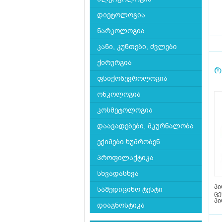
დიეტოლოგია
ნარკოლოგია
კანი, კუნთები, ძვლები
ქირურგია
რ
ფსიქონევროლოგია
ონკოლოგია
კოსმეტოლოგია
დაავადებები, მკურნალობა
ექიმები ხუმრობენ
პროფილაქტიკა
სხვადასხვა
პი
სამედიცინო ტესტი
ც
პი
დიაგნოსტიკა