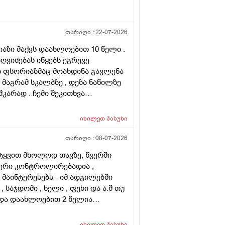
თარიღი :
22-07-2026
რიაზი მაქვს დაახლოებით 10 წელი .
ღვიძებას იწყებს ეგრევე
ათ ფსორიაზმაც მოახდინა გავლენა
 მაგრამ სკალპზე , დეზა ნაწილზე
კარად . ჩემი შეკითხვა
ირება , თუ არის მიზანშეწონილი
მ ამ პროცედურებმა კიდევ უფრო
იხილეთ
პასუხი
ახმა ვარ ერთი სიტყით . მოკლედ
 და არის თუ არა პრაქტიკაში ვინც
თარიღი :
08-07-2026
ლა კიდე უფრო . მადლონა წინასწარ
იტყვით მხოლოდ თავზე, წვერში
ფერი კონტროლირებადია ,
ა მაინტერესებს - იმ ადგილებში
, საჯდომი , ხელი , ფეხი და ა.შ თუ
 და დაახლოებით 2 წელია
ს ვარ . ვიღაცამ მითხრა შესაძლოა
ა . სხვადასხვა ვერსია მესმის ,
იხილეთ
პასუხი