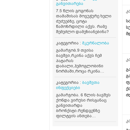
განვითარება
ზ
გ
7.5 წლის გოგონას
კ
თამაშისას მოვუჭურე ხელი
ს
ძუძუებზე, ცოტა
წამოზრდილი აქვს. რამე
ს
შემეძლო დამეზიანებინა?
მ
კატეგორია :
მკურნალობა
გამარჯობ.9 თვისა
ბავშვი,რკინა აქვს ჩემ
კ
პატარას
დაბალი,ჰემოგლობინი
გ
ნორმაში,როცა რკინა
გ
დაბალია სისხლის
ანალიზში რომელიმე
ფ
კატეგორია :
ბავშვთა
მაჩვენებლის შეცვლა თუ
ინფექციები
ქ
ხდება?ასევე კვებაში რა
ძ
გამარჯობა. 6 წლის ბავშვს
ჩავრთო რომ რკიმა
ქონდა ვირუსი რისგანაც
ა
აუმაღლო?მადლობა
განვითარდა
ბრონქიტი.რენდგენზე
ფილტვის ანთება
კ
დაზუსტებით არ ჩანდა.
დაუნიშნეს ინგალაციები და