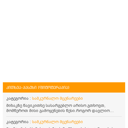
კითხვა-პასუხი (ფიტოტერაპია)
კატეგორია :
სამკურნალო მცენარეები
მიხაკზე წავიკითხე სასარგებლო არისო.გთხოვთ,
მომწეროთ მისი გამოყენების წესი.როგორ დავლიო
მიხაკის ჩაი. ასევე მაინტერესებს ლეიკოციტები მაქვს
ოდნავ დაბალი და წავიკითხე ლეიკოციტების დონეს
კატეგორია :
სამკურნალო მცენარეები
მაღლა წევსო და ასეა?