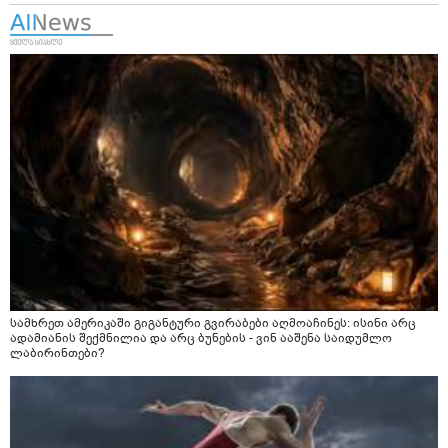
სამხრეთ ამერიკაში გიგანტური გვირაბები აღმოაჩინეს: ისინი არც
ადამიანის შექმნილია და არც ბუნების - ვინ ააშენა საიდუმლო
ლაბირინთები?