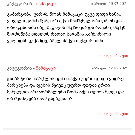
კატეგორია -
მამაკაცი
თარიღი :
19-07-2021
გამარჯობა, ვარ 45 წლის მამაკაცი, უკვე დიდი ხანია
ყოველი ჭამის მერე არ აქვს მნიშვნელობა დროს და
რაოდენობას მაქვს გულის აჩქარება და ბოყინი, მაქვს
შეგრძნება თითქოს რაღაც საგანია გაჩხერილი
ყელიდან კუჭამდე, ასევე მაქვს მეტეორიზმი.
დაბოყინების დროს ამოდის დიდი რაოდენობის ჰაერი
და მერე თითქოს ვგრძნობ შვებას. ეს ყველაფერი
იხილეთ
პასუხი
გადადის ნევროზში და მგონია რომ გულის
უკმარისობა ან რაიმე მსგავსი პრობლემა მაქვს.
კატეგორია -
მამაკაცი
თარიღი :
17-07-2021
ზოგადად გამოკვლევები ჩატარებული მაქვს როგორც
გამარჯობა, მარჯვენა ფეხი მაქვს უფრო დიდი ვიდრე
გულზე,ასევე შინაგან ორგანოებზე და პასუხები
მარცხენა და ფეხის წვივიც უფრო დიდია ერთი
ნორმალურია. რა შეიძლება მოვიმოქმედო ან რას
შეხედვით არანორმალური ზომა აქვს ფეხის წვივს და
მირჩევთ? დიდი მადლობა წინასწარ.
რა შეიძლება რომ გავაკეთო?
იხილეთ
პასუხი