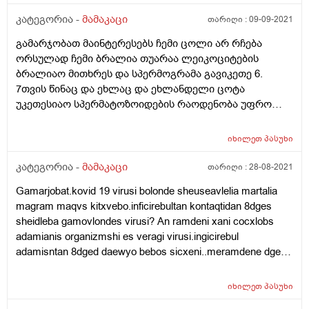
კატეგორია -
მამაკაცი
თარიღი :
09-09-2021
გამარჯობათ მაინტერესებს ჩემი ცოლი არ რჩება
ორსულად ჩემი ბრალია თუარაა ლეიკოციტების
ბრალიაო მითხრეს და სპერმოგრამა გავიკეთე 6.
7თვის წინაც და ეხლაც და ეხლანდელი ცოტა
უკეთესიაო სპერმატოზოიდების რაოდენობა უფრო
მეტია და შესაძლებელია თავისით მოიმატოს
სპერმატოზოიდებმა მკურნალობის გარეშე ? ახალ
იხილეთ
პასუხი
ანალიზს გიგზავნით 1) მოცულობა 3მლ. 2) ფერი
მოთეთრო მონაცრისფრო. 3)სიმღვრიე მღვრიე. 4)
კატეგორია -
მამაკაცი
თარიღი :
28-08-2021
გათხ დრო 35წთ. 5) წებოვნ 0.3სმ. 6) სუნი სპეციპიური. 7)
Gamarjobat.kovid 19 virusi bolonde sheuseavlelia martalia
სპერმატოზოიდების კონცენტრაცია 1მლ-ში 48მლ. 8)
magram maqvs kitxvebo.inficirebultan kontaqtidan 8dges
სპერმატო საერთო რაოდენ ეაკულატში 144 მლ. 9)
sheidleba gamovlondes virusi? An ramdeni xani cocxlobs
ცოცხალ სპერმატოზო რაოდენ 90% 10) მკვდარი
adamianis organizmshi es veragi virusi.ingicirebul
სპერმატო რაოდენ 10% 11) პროგრესულად მოძრავ
adamisntan 8dged daewyo bebos sicxeni..meramdene dges
სპერმატოზოიდები 68% 12) ჰიპოკინეზისი14% 13)
unda avigot testi sicxidsn an inficirebultan kontaqtisgan
დისკინეზისი8% 14) აკინეზისი10% 15) ნორმალ ფორმე
madlobt
სპერმატოზოიდები 74% 16) სპერმატოზო თავის
იხილეთ
პასუხი
პათოლოგიით 11%. 17) სპერმატოზო ყელის