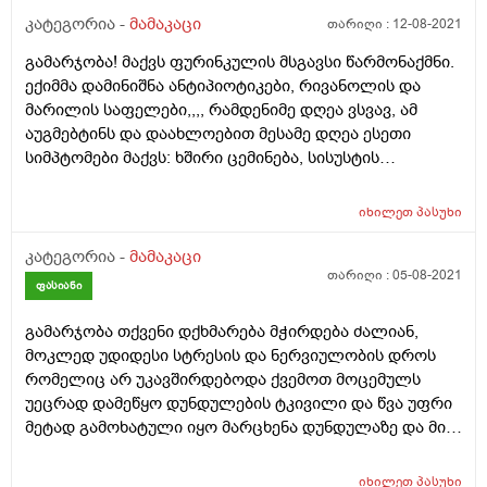
კატეგორია -
მამაკაცი
თარიღი :
12-08-2021
გამარჯობა! მაქვს ფურინკულის მსგავსი წარმონაქმნი.
ექიმმა დამინიშნა ანტიპიოტიკები, რივანოლის და
მარილის საფელები,,,, რამდენიმე დღეა ვსვავ, ამ
აუგმებტინს და დაახლოებით მესამე დღეა ესეთი
სიმპტომები მაქვს: ხშირი ცემინება, სისუსტის
შეგრძნება, ყელის ტკივილი, ფაღარათი უმადობა.
რისი ბრალი შეიძლება იყოს ეს სიმპტომები
იხილეთ
პასუხი
ანტიბიოტიკზე მაქვს ესეთი რეაქცია? რამე ალერგიაა?
(საერთოდ არ ვარ ალერგიული აუგმენტინიც მიმიღია
კატეგორია -
მამაკაცი
აქამდე), თუ შესაძლებელია რაიმე ვირუსი მქონდეს?
თარიღი :
05-08-2021
ფასიანი
მადლობა წინასწარ !!!
გამარჯობა თქვენი დქხმარება მჭირდება ძალიან,
მოკლედ უდიდესი სტრესის და ნერვიულობის დროს
რომელიც არ უკავშირდებოდა ქვემოთ მოცემულს
უეცრად დამეწყო დუნდულების ტკივილი და წვა უფრი
მეტად გამოხატული იყო მარცხენა დუნდულაზე და მის
გასწვრივ ბარძაყი მუხლი და ტერფიც კი მტკიოდა
შემდეგ ამ წვამ გაიარა და ნელა ნელა დაიწყო სხვა
იხილეთ
პასუხი