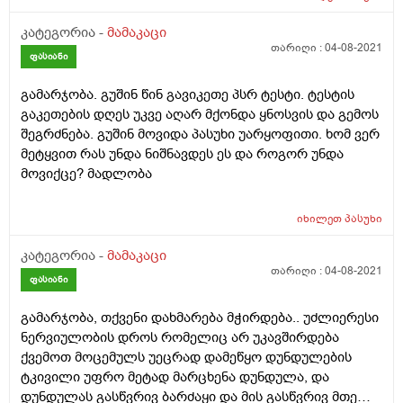
სიმპტომები მაგალითად როდესაც ვიღვიძებ დილით
მაქვს ძალიან ბევრი აირები დაგროვილი (არ აქვს
კატეგორია -
მამაკაცი
საკვებს მნიშვნელობა რაც არ უნდა ვჭამო) კუჭში
თარიღი :
04-08-2021
ფასიანი
გასვლის დროს არ მტკივა არაფერი ჩვეულებრივ
გავდივარ მაგრამ როდესაც უნიტაზიდან ვდგები
გამარჯობა. გუშინ წინ გავიკეთე პსრ ტესტი. ტესტის
მეწყება დუნდულასცდა ფეხის ტკივილი მარცხნივ,
გაკეთების დღეს უკვე აღარ მქონდა ყნოსვის და გემოს
მთელი დღის განმავლობაში მტკივა სანამ არ
შეგრძნება. გუშინ მოვიდა პასუხი უარყოფითი. ხომ ვერ
დავწვები დასაძინებლად, ჩემი ვარაუდით თითქოს
მეტყვით რას უნდა ნიშნავდეს ეს და როგორ უნდა
ბარძაყის არეს ანუსის მხრიდან შიგნიდან გადაეცემა
მოვიქცე? მადლობა
ეს ტკივილი მაგრამ ვერანაირად ვერ დავაზუსტე
რადგან მანდ ტკივილი უმნიშვნელოა ან არ არის,
იხილეთ
პასუხი
შუადღის შემდეგ მეწყება დუნდულების ქვემოთ
ანუსთან ტკივილი, (მგონი შორისი ქვია) მიჭირს დგომა
კატეგორია -
მამაკაცი
და სიარული პროქტოლოგთან ვიყავი და მითხრა რომ
თარიღი :
04-08-2021
ფასიანი
შიდა კვანძები მაქვს მაგრამ საოპერაციო არ ვაფ
წამლების კურსმა არ მიშველა, ვსვავდი დეტრალექსს
გამარჯობა, თქვენი დახმარება მჭირდება.. უძლიერესი
და სანთლებს ვიკეთებდი. ასევე ნევროლოგთან ვიყავი
ნერვიულობის დროს რომელიც არ უკავშირდება
მეგონა ფეხების პრობლემა და ნემსებმა არ მიშველა
ქვემოთ მოცემულს უეცრად დამეწყო დუნდულების
აქაც, ასევე მაქვს მენჯის სახსართან მღრღნელი ყრუ
ტკივილი უფრო მეტად მარცხენა დუნდულა, და
ტკივილები და ზოგჯერ სახსრებიც ფეხებზე მტკივა და
დუნდულას გასწვრივ ბარძაყი და მის გასწვრივ მთელი