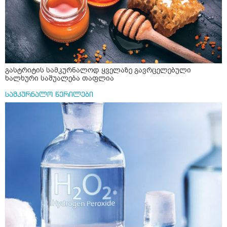
ერთი სუფრის კოვზის მეოთხედი ფხვნილი კურკუმა და
ჩავყარო ცოტა შავი პილპილი და ავადუღო თუ ჯერ რძე
ავადუღო, ცოტა გათბეს და მერე ჩავყარო კურკუმა? და
საღამოს ვახშამზე რომ მივიღო თუ შეიძლება? P.S მიზანი
არის ანთების საწინააღმდეგო,ანტიოქსიდანტური და
დამამშვიდებელი( მშვიდი ძილისთვის)
გასტრიტის სამკურნალოდ ყველაზე გავრცელებული
ხალხური საშუალება თაფლია
სამკურნალო წერილები