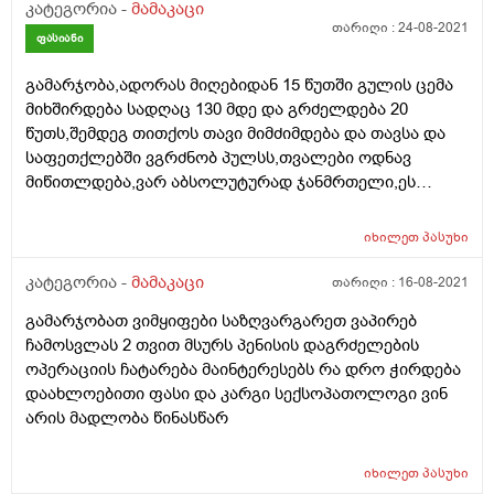
კატეგორია -
მამაკაცი
პათოლოგიით 8%. 18) სპერმატოზო კუდის
თარიღი :
24-08-2021
პათოლოგიით 7% 19) სპერმატოგენის უჯრედები 1-2მხ/
ფასიანი
არე 20) სპერმაგლუტინაცია -მხ/არე 21) ლეიკოციტი 5-
6მხ/არე 22) ერითროციტი -მხ/არე 23) ლეციტინის
გამარჯობა,ადორას მიღებიდან 15 წუთში გულის ცემა
მარცვლები დიდი რაოდენობით 24) მიკროფლორა -
მიხშირდება სადღაც 130 მდე და გრძელდება 20
წუთს,შემდეგ თითქოს თავი მიმძიმდება და თავსა და
25)ლორწო მცირე რაოდენობა. მადლობა წინასწარ
საფეთქლებში ვგრძნობ პულსს,თვალები ოდნავ
მიწითლდება,ვარ აბსოლუტურად ჯანმრთელი,ეს
ნიშნები საშიში ან საზიანო ხომ არაა ორგანიზმისთვის?
ვარ 26 წლის
იხილეთ
პასუხი
კატეგორია -
მამაკაცი
თარიღი :
16-08-2021
გამარჯობათ ვიმყიფები საზღვარგარეთ ვაპირებ
ჩამოსვლას 2 თვით მსურს პენისის დაგრძელების
ოპერაციის ჩატარება მაინტერესებს რა დრო ჭირდება
დაახლოებითი ფასი და კარგი სექსოპათოლოგი ვინ
არის მადლობა წინასწარ
იხილეთ
პასუხი