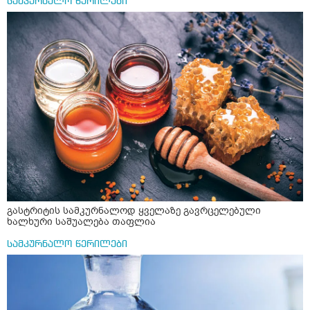
სამკურნალო წერილები
ერთი სუფრის კოვზის მეოთხედი ფხვნილი კურკუმა და
ჩავყარო ცოტა შავი პილპილი და ავადუღო თუ ჯერ რძე
ავადუღო, ცოტა გათბეს და მერე ჩავყარო კურკუმა? და
საღამოს ვახშამზე რომ მივიღო თუ შეიძლება? P.S მიზანი
არის ანთების საწინააღმდეგო,ანტიოქსიდანტური და
დამამშვიდებელი( მშვიდი ძილისთვის)
გასტრიტის სამკურნალოდ ყველაზე გავრცელებული
ხალხური საშუალება თაფლია
სამკურნალო წერილები