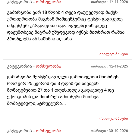
კატეგორია -
ორსულობა
თარიღი :
17-11-2025
გამარჯობა ვარ 18 წლის 4 თვეა დაუცველად მაქვს
ურთიერთობა მაგრამ რამდენჯერაც ტესტი გავიკეთე
იმდენჯერ უარყოფითი იყო ოვულაციის დღეც
დავუმთხვიე მაგრამ უშედეგოდ იქნებ მითხრათ რაშია
პრობლემა ან საშიშია თუ არა
იხილეთ
პასუხი
კატეგორია -
ორსულობა
თარიღი :
12-11-2025
გამარჯობა,მენსტრუაციული გამოთვლით მითხრეს
რომ ვარ 25 კვირის და 3 დღის და ბავშვის
მონაცემებით 27 და 1 დღის,დღეს გადავიღე 4 დე
ექოსკოპია და მითხრეს ამიონური სითხეა
მომატებული,სტრუქტურა
არაეთგვაროვანიმღვრიე,მითხრეს რომ შანსი მაქ
ნაადრევი მშობიარობის,მაქვს ამ ბოლოს წელის
იხილეთ
პასუხი
ტკივილი ხშირად,ყრუ ტკივილი თირკმლებისბარეში
და ხაჭოსებრი გამონადენი,ნაცხის ანალიზმა კანდიდა
კატეგორია -
ორსულობა
თარიღი :
30-10-2025