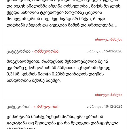
და ხეგეს ანალიზმა აჩვენა ორსულობა , მაქვს მუცლის
ქვედა ნაწილის ტკივილები როგორც ციკლის
მოსვლის დროს ისე, მუდმივად არ მაქვს, როცა
დიდხანს ვზივარ და ავდგები მაშინ და გრძელდება
დაახლოებით 1 2 წუთი და შემდეგ მივლის , ასევე ღამე
რომ ვწევარ მაშინ მტკივა იგივე ხანგრძლივობიფ
იხილეთ
პასუხი
ოღონდ თითქოს უფრო მეტად, ბუნებრივია? 3 დღეა
რაც ასე ვარ.
კატეგორია -
ორსულობა
თარიღი :
15-01-2026
მოგესალმებით, რამდენად შესაძლებელია მე 12
კვირაზე ექოსკოპიის ამ პასუხით - ცხვირის ძგიდე
0,31სმ, კისრის ნაოჭი 0,23სმ დაიბადოს დაუნის
სინდრომის მქონე ბავშვი.
იხილეთ
პასუხი
კატეგორია -
ორსულობა
თარიღი :
15-12-2025
გამარჯობა მაინტერესებს მოზაიკური ებრინის
გადატანა თუ შეიძლება და რა შედეგით დაბადებულა