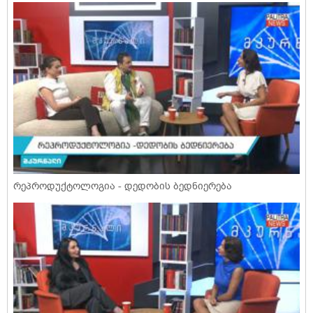
რეპროდუქტოლოგია - დედობის ბედნიერება