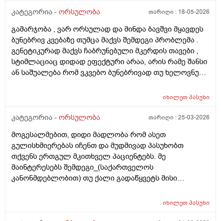
კატეგორია -
ორსულობა
თარიღი :
18-05-2026
გამარჯობა , ვარ ორსულად და მინდა ბავშვი მყავდეს
ბუნებრივ კვებაზე თუმცა მაქვს შემდეგი პრობლემა .
გენეტიკურად მაქვს ჩაბრუნებული მკერდის თავები ,
სტიმლაციაც დიდად ეფექტური არაა, არის რამე შანსი
ან საშუალება რომ ვკვებო ბუნებრივად თუ ხელოვნური
კვება დავიწყოთ ? მადლობა წინასწარ !
იხილეთ
პასუხი
კატეგორია -
ორსულობა
თარიღი :
25-03-2026
მოგესალმებით, დიდი მადლობა რომ ასეთ
გულისხმიერებას იჩენთ და მუდმივად პასუხობთ
თქვენს ერთგულ მკითხველ პაციენტებს. მე
მაინტერესებს შემდეგი_(საქართველოს
კანონმდებლობით) თუ ქალი გადაწყვეტს მისი
კვერცხუჯრედის გაყინვას, რამდენი ხნის ვადითაა ეს
(კვერცხუჯრედის კრიოპრეზერვაცია) შესაძლებელი?
იხილეთ
პასუხი
და რამდენია ყოველთვიური გადასახადი? და ყველაზე