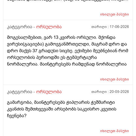
თავისი სპერმით ან კვერცხუჯრედით ვერ ბადებს
წყვილი) და კიდევ_თუ მედიცინა აბორტს ჩასახული
იხილეთ
პასუხი
ბავშვის მკვლელობად აღიარებს, იგივე ითქმის ხო,
როცა ლაბორატორიაში, სინჯარაში
კატეგორია -
ორსულობა
თარიღი :
17-06-2026
განაყოფიერებული ემბრიონის დაბადება აღარ სურთ
მოგესალმებით, ვარ 13 კვირის ორსული. მქონდა
მის მშობლებს?
ვირუსი(გაციება) გამოვჯანმრთელდი, მაგრამ დრო და
დრო მაქვს 37 გრადუსი სიცხე. ექიმები მეუბნებიან რომ
ორსულობის პერიოდში ეს ტემპერტაურა
ნორმალურია. მაინტერესებს რამდენად ნორმალურია
იხილეთ
პასუხი
კატეგორია -
ორსულობა
თარიღი :
20-05-2026
გამარჯობა, მაინტერესებს ჭიპლარის ჭეშმარიტი
კვანძის შემთხვევაში არსებობს საკეისრო კვეთის
ჩვენება?
იხილეთ
პასუხი