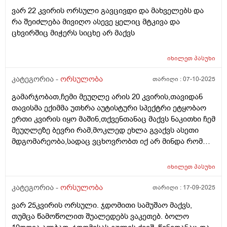
აჩვენა ერთი თვის უკან,როგორ მოვიქცე?
ვარ 22 კვირის ორსული გავცივდი და მახველებს და
რა შეიძლება მივიღო ასევე ყელიც მტკივა და
ცხვირშიც მიჭერს სიცხე არ მაქვს
იხილეთ
პასუხი
კატეგორია -
ორსულობა
თარიღი :
07-10-2025
გამარჯობათ,ჩემი მეუღლე არის 20 კვირის,თავიდან
თავისმა ექიმმა უთხრა აუტისტური სპექტრი ეტყობაო
ერთი კვირის იყო მაშინ,თქვენთანაც მაქვს ნაკითხი ჩემ
მეუღლეზე ბევრი რამ,მოკლედ ეხლა გვაქვს ასეთი
მდგომარეობა,სადაც ვცხოვრობთ იქ არ მინდა რომ
იმშობიაროს,გვინდა თბილისში,დავუკავშირდით
ექიმს,გაცვლაგგამოცვლის ფურცლი
იხილეთ
პასუხი
გაკეთებულია,ახალ ექიმს რომ უთხრა როგორც
მკურნალობდა ჩემი მეუღლე ძალიან გაკვირვებული
კატეგორია -
ორსულობა
თარიღი :
17-09-2025
დარჩა და ჩვენც ვნერვიულობთ ცოტა არ
ვარ 25კვირის ორსული. ჯდომითი სამუშაო მაქვს,
იყოს,ორსულობა მიდის ძალიან
თუმცა წამოწოლით შუალედებს ვაკეთებ. ბოლო
კარგად,გემახსოვრებით ალბათ მარიხუანას