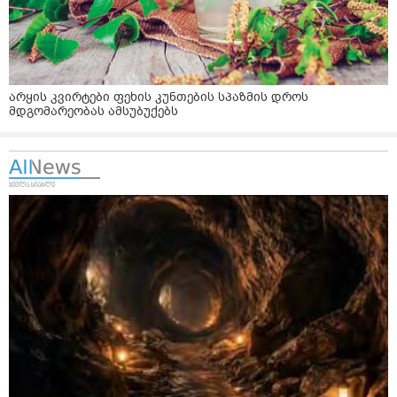
არყის კვირტები ფეხის კუნთების სპაზმის დროს
მდგომარეობას ამსუბუქებს