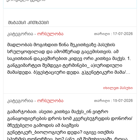
მსგავსი კითხვები
კატეგორია -
ორსულობა
თარიღი :
17-07-2026
მადლობას მოგიხდით წინა შეკითხვაზე პასუხის
სრულყოფილად და ამომწურად გაცემისთვის. ამ
საკითხთან დაკავშირებით კიდევ ორი კითხვა მაქვს. 1.
განგვიმარტეთ შემდეგი ტერმინები_ ა)იურიდიული
მამა/დედა. ბ)გესტაციური დედა. გ)გენეტიკური მამა/
დედა. გ)ბიოლოგიური მამა/დედა. და
კიდევ_მსოფლიოს მრავალ ქვეყანაში აქტიურად
იხილეთ
პასუხი
მიმდინარეობს კვერცხუჯრედის დონორად ინვიტრო
თუ ხელოვნური განაყოფიერების ცენტრებში მომუშავე
კატეგორია -
ორსულობა
თარიღი :
15-07-2026
მედიცინის მუშაკების გამოყენება/დასაქმება. ეს
გამარჯობათ. ასეთი კითხვა მაქვს_ინ ვიტრო
რამდენად გავრცელებულია საქართველოში?
განაყოფიერების დროს ხომ კვერცხუჯრედის დონორი/
მჩუქებელი გამოდის ამ ბავშვის
გენეტიკურ_ბიოლოგიური დედა? იგივე ითქმის
სპერმის დონორზეც, ხო? (ანუ, იმ შემთხვევაში, როცა