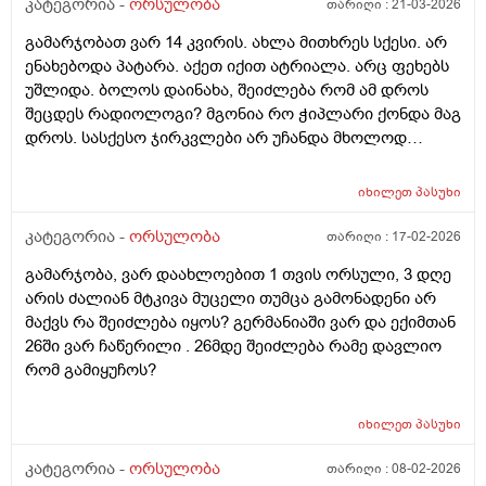
მნიშვნელოვანი შეკითხვა_თუ, დავუშვათ, საკუთარ
კატეგორია -
ორსულობა
თარიღი :
21-03-2026
გაყინული კვერცხუჯრედების ნაწილს ქალი
გამარჯობათ ვარ 14 კვირის. ახლა მითხრეს სქესი. არ
გამოიყენებს, გაყინული კიდევ ისევ მორჩება
ენახებოდა პატარა. აქეთ იქით ატრიალა. არც ფეხებს
კლინიკაში, ამ დროს შემდგომ როგორ განვითარდება
უშლიდა. ბოლოს დაინახა, შეიძლება რომ ამ დროს
სცენარი? რა ბედი ეწევა დარჩენილ გაყინულ
შეცდეს რადიოლოგი? მგონია რო ჭიპლარი ქონდა მაგ
კვერცხუჯრედებს?_თუ მათ ვადა გასდით,
დროს. სასქესო ჯირკვლები არ უჩანდა მხოლოდ
გამოიყენებენ მანამ სხვა ქალის
სიგრძე გამოჩნდა ბიჭის.
გასანაყოფიერებლად, ე.წ "დონორის" სურვილის
მიუხედავად? თუ არ შეწუხდებით, დეტალურად რომ
იხილეთ
პასუხი
ამიხსნათ ამ ყველაფრის იურიდიული მხარე? უღრმესი
კატეგორია -
ორსულობა
თარიღი :
17-02-2026
მადლობა!
გამარჯობა, ვარ დაახლოებით 1 თვის ორსული, 3 დღე
არის ძალიან მტკივა მუცელი თუმცა გამონადენი არ
მაქვს რა შეიძლება იყოს? გერმანიაში ვარ და ექიმთან
26ში ვარ ჩაწერილი . 26მდე შეიძლება რამე დავლიო
რომ გამიყუჩოს?
იხილეთ
პასუხი
კატეგორია -
ორსულობა
თარიღი :
08-02-2026