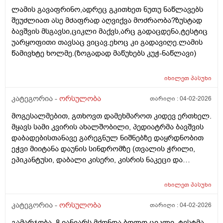
ლამის გავაფრინო,ადრეც გკითხეთ ნუთუ ნაწლავებს
შეუძლიათ ასე მძაფრად აღვიქვა მოძრაობა?ზუსტად
ბავშვის მსგავსი,ციკლი მაქვს,არც გადაცდენა,ტესტიც
უარყოფითი თავსაც ვიცავ.ეხოც კი გადავიღე.ლამის
წამივხტე ხოლმე.(ზოგადად მაწუხებს კუჭ-ნაწლავი)
იხილეთ
პასუხი
კატეგორია -
ორსულობა
თარიღი :
04-02-2026
მოგესალმებით, გთხოვთ დამეხმაროთ კიდევ ერთხელ.
მყავს სამი კვირის ახალშობილი, პედიატრმა ბავშვის
დაბადებისთანავე გარეგნულ ნიშნებზე დაყრდნობით
ეჭვი მიიტანა დაუნის სინდრომზე (თვალის ჭრილი,
ეპიკანტუსი, დაბალი კისერი, კისრის ნაკეცი და
დაბალი ტონუსი), კვლევების შედეგად ბავშვს არ
აღმოაჩნდა გულის მანკი, ასევე სმენის პრობლემა და
იხილეთ
პასუხი
შინაგანი ორგანოების სხვა პათოლოგიები. გთხოვთ
მირჩიოთ ჯერ გენეტიკოსის კონსულტაცია მჭირდება
კატეგორია -
ორსულობა
თარიღი :
04-02-2026
თუ კარიოტიპის ანალიზი?
გამარჯობა, 8 იანვარს მქონდა ბოლო ციკლი. ტესტმა