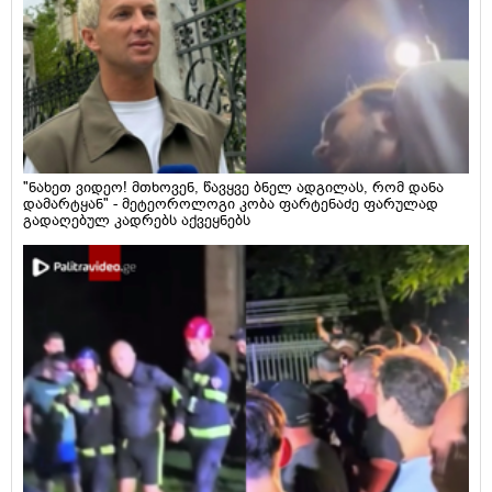
"ნახეთ ვიდეო! მთხოვენ, წავყვე ბნელ ადგილას, რომ დანა
დამარტყან" - მეტეოროლოგი კობა ფარტენაძე ფარულად
გადაღებულ კადრებს აქვეყნებს