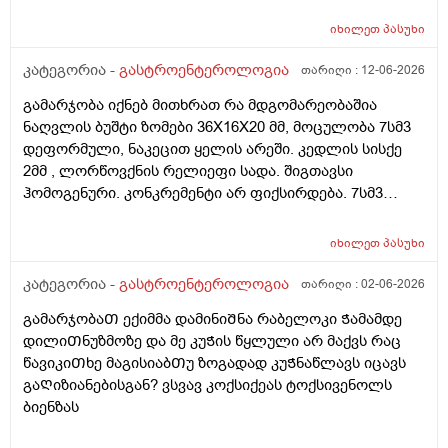
ეხოსკოპია და ყველაფერი კარგად მქონდა მხოლოდ
ნაწლავის შებერილობა გამოჩნდა მაგრამ მუცლის ხან
იხილეთ
პასუხი
მარცხენა მხარეს ხან მარჯვენა მხარეს მტკივა ხოლმე
და ხანდახან უფრო ამოსუნთვაზე.შესაძლოა სტრესის
კატეგორია -
გასტროენტეროლოგია
თარიღი :
12-06-2026
ბრალიც არის მაგრამ როგორ შეიძლება რო
გამარჯობა იქნებ მითხრათ რა მდგომარეობაშია
ვუმკურნალო ამ შებერილობას და ნაზლავების რაიმე
ნაღვლის ბუშტი ზომები 36X16X20 მმ, მოცულობა 7სმ3
დაზიანება რომ ყოფილიყო ეხოსკოპიაზე ხომ
დეფორმული, ნაკეცით ყელის არეში. კედლის სისქე
გამოჩნდებოდა.მადლობა დიდი
2მმ , ლორწოვქნის რელიეფი სადა. შიგთავსი
ჰომოგენური. კონკრემენტი არ ფიქსირდება. 7სმ3
დეფორმული ეს რისი ზომაა? და დეფორმული
საშიშია? ამ პასუხით კენჭი ხომ არარის? 11 წლის
იხილეთ
პასუხი
გოგოს ექოსკოპიაა
კატეგორია -
გასტროენტეროლოგია
თარიღი :
02-06-2026
გამარჯობაᲗ ექიმმა დამინიᲨნა რაბელოკი Ჭამამდე
დილიᲗნუზმოზე და მე კუᲭის წყლული არ მაქვს რაც
წავიკიᲗხე მაგისიაბᲗუ ზოგადად კუᲭნაწლავს იცავს
გაᲦიზიანებისგან? ვსვავ კოქსიქეას ტოქსივენოლს
ბიენზას