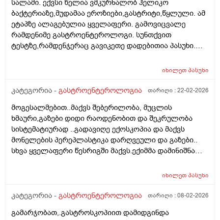
სალამი. ექვსი წელია ვმკურნალობ ჰელიკო
ბაქტერიაზე,მუდამაა ეროზიები,გასტრიტი,წყლული. ამ
ეტაპზე ალაგებულია ყველაფერი. გამოვიცვალე
რამდენიმე გასტროენტეროლოგი. სუნთქვით
ტესტზე,რამდენჯერაც გავიკეთე დადებითია პასუხი.
ამჟამინდელი ექიმი მეუბნება რომ სუნთქვით ტესტში
ერთხელ თუ დაგიფიქსირდა ,შემდგომ რომც
იხილეთ
პასუხი
განიკურნო სულ დადებითს ამოგიგდებსო. ვცადეთ
განავლის ტესტი.... სამჯერ სხვადასხვა
კატეგორია -
გასტროენტეროლოგია
თარიღი :
22-02-2026
ლაბორატორიაში და შუალედებით,გადავიმოწმე...
მოგესალმებით..მაქვს შებერილობა, მუცლის
ორი უარყოფითი და ერთი დადებითი პასუხი მივიღო.
ხმაური,გაზები დიდი რაოდენობით და შეკრულობა
ერთ ერთმა გასტროენტეროლოგმა მითხრა რომ
სისტემატიურად ..გადავიღე ექოსკოპია და მაქვს
,,გარტყმაზეა,, განავლის ტესტი- დაჭერაზე,ბევრჯერ
მონელების პერეპლასტიკა დარღვეული და გაზები..
უნდა გაიკეთო ბაქტერია რომ დაიჭირო... ბოლო
სხვა ყველაფერი წესრიგში მაქვს.ექიმმა დამინიშნა
გასტროენტეროლოგმა პირიქით,ეს კვლევა უფროა
მეზიმ ფოტე 10000 და ბაჟანა,შეკრულობისთვის ვსვამ
სანდოო....როგორ მოვიქცე
დუფალაკს და გაზებისთვის ესპუმიზანის
იხილეთ
პასუხი
კაფსულების..მაგრამ დიდი შედეგი ჯერ ჯერობით არ
მაქვს,.მაგრამ რა მინდა რომ გკითხო მუცელზე ჭიპის
კატეგორია -
გასტროენტეროლოგია
თარიღი :
08-02-2026
ქვემოთ სულ ქვემოთ ხელის დაჭერით მაქვს
გამარჯობათ,.გასტროსკოპიით დამიდგინდა
მგრძნობელობა და ტკივილი ,ხანდახან მარცხენა