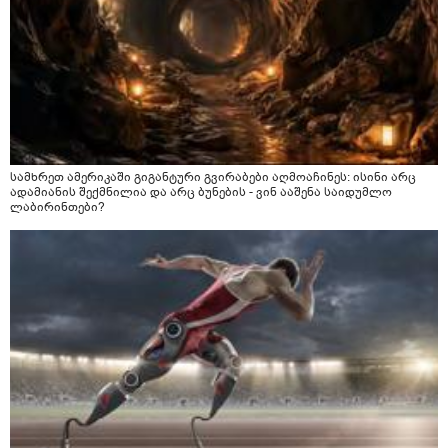
სამხრეთ ამერიკაში გიგანტური გვირაბები აღმოაჩინეს: ისინი არც
ადამიანის შექმნილია და არც ბუნების - ვინ ააშენა საიდუმლო
ლაბირინთები?