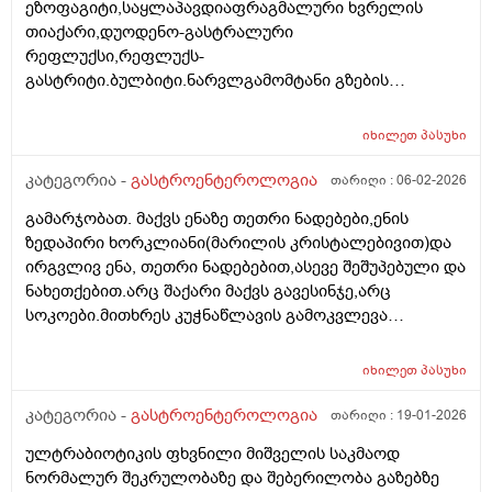
ეზოფაგიტი,საყლაპავდიაფრაგმალური ხვრელის
მხარესაც ხოლმე ეს რისი ბრალი უნდა იყოს ? ასევე
თიაქარი,დუოდენო-გასტრალური
მაქვს სპირალიც და შეიძლება ამისგან მოდიოდეს
რეფლუქსი,რეფლუქს-
ტკივილი თუ ეს ყველაფერი რაც მჭირს აქედან
გასტრიტი.ბულბიტი.ნარვლგამომტანი გზების
მოდიოდეს და მაინც მირჩიეთ ვის და როგორ
დისკინეზიის არაპირდაპირი ნიშნები. გტხოვთ
მივმართოთ რომ დავმშვიდდე.,მადლობა წინასწარ.
ამიხსენიტ არასამედიცინო ენაზე და რა მედიკამენტები
იხილეთ
პასუხი
მივიღო.ნაღველის ბუსტი ამორებული მაქვს,მაგრამ
ყრუ ტკივილი მაქვს მარჯვენა მხარეს
კატეგორია -
გასტროენტეროლოგია
თარიღი :
06-02-2026
გამარჯობათ. მაქვს ენაზე თეთრი ნადებები,ენის
ზედაპირი ხორკლიანი(მარილის კრისტალებივით)და
ირგვლივ ენა, თეთრი ნადებებით,ასევე შეშუპებული და
ნახეთქებით.არც შაქარი მაქვს გავესინჯე,არც
სოკოები.მითხრეს კუჭნაწლავის გამოკვლევა
აუხილებლადო.იცის ესეთი აედეგი კიჭნაწლავის
პრობლემებმა?არადა, არ მაწუხებს საერთოდ
იხილეთ
პასუხი
არაფერი კუჭნაწლავში. რა სახის გამოკვლევები უნდა
ჩავიტარო?
კატეგორია -
გასტროენტეროლოგია
თარიღი :
19-01-2026
ულტრაბიოტიკის ფხვნილი მიშველის საკმაოდ
ნორმალურ შეკრულობაზე და შებერილობა გაზებზე