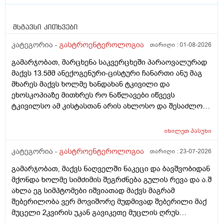
მსგავსი კითხვები
კატეგორია -
გასტროენტეროლოგია
თარიღი :
01-08-2026
გამარჯობათ, მარცხენა საკვერცხეში პარაოვალურად
მაქვს 13.5მმ ანექოგენური-ცისტური ჩანართი ანუ მაგ
მხარეს მაქვს ხოლმე ხანდახან ტკივილი და
ეხოსკოპიაზე მითხრეს რო ნაწლავები იწვევს
ტკივილსო ამ კისტასთან არის ახლოსო და შესაძლოა
დისკომფორტს ეს გიქმნიდესო და რამდენად სწორია?
შებერილობა მაწუხებს მუდმივად და ნამდვილად მაგის
იხილეთ
პასუხი
ბრალია? ან რა მეთოდებს შეიძლება მივმართო რო
ცოტა შევიმსუბუქო მდგომარეობა ან ვარჯიშით ან
კატეგორია -
გასტროენტეროლოგია
თარიღი :
23-07-2026
წამლით ან რამე ნაყენით სანამ ექიმთან
გამარჯობათ, მაქვს ნაღველში ნაკეცი და ბავშვობიდან
მივალ.ძლიერი ტკივილები არ მაქვს. მადლობა დიდი
მქონდა ხოლმე სიმძიმის შეგრძნება გულის რევა და ა.შ
ახლა ეგ სიმპტომები იშვიათად მაქვს მაგრამ
შებერილობა ვერ მოვიშორე მუდმივად შებერილი მაქ
მუცელი 2კვირის უკან გავიკეთე მუცლის ღრუს