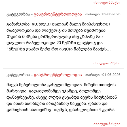
იხილეთ
პასუხი
კატეგორია -
გასტროენტეროლოგია
თარიღი :
02-06-2026
გამარჯობა, გᲗხოვᲗ Ძალიან მალე მიიპასუუხოᲗ
რაბელოკიის და ლაქტო-ჯ-ის მიᲦება ᲨეიᲫლება
Თუარა მიᲦება ერᲗდროულად ანუ უზმოზე რო
დავლიო რაბელოკი და 20 წუᲗᲨი ლაქტო ჯ და
15წუᲗᲨი ვᲭამო მერე რო ისეᲗი წამლები მააქვს
დანიᲨნული გაზებისკენ და ყაბზობისკენ ისედაც
მიდრეკილი ვარ და 26წლის ბიᲭი ვარ. ეს წამლები
იხილეთ
პასუხი
მაქვს დანიᲨნული .... ( კოქსიქეა, ტოქსივენოლი,
ბიენზა, კალციმესი .)
კატეგორია -
გასტროენტეროლოგია
თარიღი :
01-06-2026
მაქვს შებერილობა გასული წლიდან. მიზეზი თითქოს
მარტივია. გადაძღომამდე ვჭამდე, ბოლომდე
დანაყრევაზე. ასევე ლუდს ვსვამდი ბევრს ჩიფსებთან
და ათას ხარახურა არაჯანსაღ საკვებს. ღამის და
გამთენიის საათებშიც. თუმცა, დაახლოებით 4 კვირაა
არც ლუდს გამიკარებია პირი, არც რამე არაჯანსაღზე.
კალორიულ დეფიციტში ვარ და ყველაფერს ჯანსაღს
იხილეთ
პასუხი