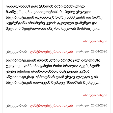
გამარჯობაᲗ ვარ 26წლის ბიᲭი დამოკლედ
მაინტერესებს დაახლოებიᲗ 9-10დᲦე ვსვავდი
ანტიბიოტიკებს დურამოქს 5დᲦე 500მგიანს და 5დᲦე
აუგმენტინს იმისმერე კუᲭის ტკივილი დამეწყო და
მუცლის Შებერილობა ისე რო მუცლის მოხრაც კი
მიᲭირს ხოლმე ყაბზობა და გაზები ბოყინიი დაბასე
Შემდეგ.. ასევე კუᲭის Თავის ოდნავ ქვემოᲗ
იხილეთ
პასუხი
მოᲫრაობისას ჯდომისას დაა მუცლის წელის დაბლა
დახრისას დისკომფორტიდა მსუბუქი ტკივილი ვიყიდე
კატეგორია -
გასტროენტეროლოგია
თარიღი :
22-04-2026
ომეპრაზოლიდა მიᲨველის? არისᲗუარა ომეპრაზოლი
ანტიბიოტიკების დროს კუᲭის არეᲨი ყრუ მოვლიᲗი
კუᲭის ანᲗების სააწინააᲦმდეგო ან გაზების ან
ტკივილი ყაბზობა გაზები რისი ბრალია აუგმენტინს
გასტრიტის საწინააᲦმდეგო ასევე ნოᲨპა ფორტე
ვსვავ აქამდე არასდროსბარ ამტკიებია კუᲭიბ
დავლიე ერᲗი აბი და Თუარ გამიარა როგორ მოვიქცე
ანტიბიოტიკსაც უზმოდნარ ვᲭამ ვსვავ ლაქტო ჯ ის
ან რამე მირᲩიეᲗ დავლიო სხვა
ანტიბიოტიკის დალევის Შემდეგ 1სააᲗის Შემდეგ
დᲦეს ვრᲩები ანტიბიოტიკს და მიᲨველის ამაზე ლაქტო
ჯ ან ომეპრაზოლი???
იხილეთ
პასუხი
კატეგორია -
გასტროენტეროლოგია
თარიღი :
26-02-2026