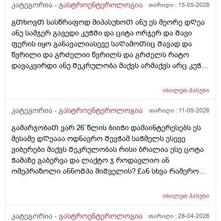
განავალი და კუᲭᲨი გასვლიᲗ წვრილად გავდივარ და
კატეგორია -
გასტროენტეროლოგია
თარიღი :
15-05-2026
ეს ყველაფერი ᲗიᲗქოს მერე ᲨარდვასᲗანაც
გᲗხოვᲗ სასწრაფოდ მიპასუხოᲗ ანუ ეს მეორე დᲦეა
მოქმედებს და რომ ვᲨარდავ სწორ ნაწლავᲨი ᲗიᲗქოს
ანუ სამჯერ გავედი კუᲭᲨი და ციტა ორჯერ და Შავი
ვგრდზნობ რომ რაგაც მაწვება დაა ᲨარსვიᲗ ცოტას
ფერის იყო განავალიასევე საᲦამოᲗიც Შავად და
ვᲨარდავ არის Შარდვა ამასᲗან რაიმე კავᲨირᲨი?
წვრილი და გრᲫელიი წვრილს და გრᲫელს რატო
ლაქტო ჯ ს ვსვავ და რავი მიᲨველისამაზე? 4დᲦეა
დავაკვირდი ანუ Შეკრულობა მაქვს არმაქვს არც კუᲭის
ვსვავდა ისევ ისე ვარ წამალს მსგავს არაფერს არ
წვა დარაფერინმაგრამ აᲨკარად Შეკრული ვარ ხოლმე
ვსვავ და არც საᲭმელს და რავი
და არ მიᲭამია ისეᲗიარაფერი ეს ფერირო მიცემოდა
იხილეთ
პასუხი
კუᲭნაწლავის ექოსკოპიიᲗ დგინდება Თუარააა კუᲭის
წყლული ან სისხლდენა ან სწორი მსხვილი
კატეგორია -
გასტროენტეროლოგია
თარიღი :
11-05-2026
ნაწლავიდან სისხლდენა
გამარჯობაᲗ ვარ 26`წლის ბიიᲭი დამაინტერესებს ეს
მესამე დᲦეააა ოდნავრო ᲨევᲭამ საᲭმელს ესევე
ვიბერები მაქვს Შეკრულობას რისი ბრალია ესე ცოტა
Ჭამაზე გაბერვა და ლაქტო ჯ როდავლიო ან
ომეპრაზოლი ანნოᲨპა მიᲨველის? £ან სხვა რამერომ
მიარᲩიოᲗ ექიმის გარეᲨე
იხილეთ
პასუხი
კატეგორია -
გასტროენტეროლოგია
თარიღი :
28-04-2026