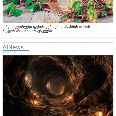
არყის კვირტები ფეხის კუნთების სპაზმის დროს
მდგომარეობას ამსუბუქებს