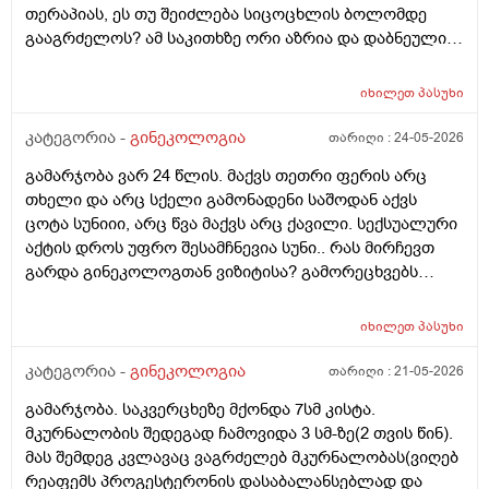
30 დღე შუალედი.
თერაპიას, ეს თუ შეიძლება სიცოცხლის ბოლომდე
გააგრძელოს? ამ საკითხზე ორი აზრია და დაბნეული
ვარ_ზოგი სპეციალისტი ამბობს რომ უმჯობესია
ჰორმონჩანაცვლებითი თერაპია (სიცოცხლის
იხილეთ
პასუხი
ბოლომდე) რადგან ქალს გულსისხლძარღვთა
დაავადებებსა და ალცჰაიმერის რისკს უმცირებს და
კატეგორია -
გინეკოლოგია
თარიღი :
24-05-2026
ზოგი სპეციალისტი კი ამტკიცებს რომ ეს ქალში
გამარჯობა ვარ 24 წლის. მაქვს თეთრი ფერის არც
სიმსივნურ პროცესებს უწყობს ხელს (საშვილოსნო,
თხელი და არც სქელი გამონადენი საშოდან აქვს
საკვერცხეები და უპირველესად, მკერდი). თუ
ცოტა სუნიიი, არც წვა მაქვს არც ქავილი. სექსუალური
შეიძლება, მითხრათ_დიდი მადლობა
აქტის დროს უფრო შესამჩნევია სუნი.. რას მირჩევთ
გულისხმიერებისთვის!
გარდა გინეკოლოგთან ვიზიტისა? გამორეცხვებს
სანთლებს რა შეიძლება გავიკეთო? და კიდევ
მაინტერესებს პირიდან ამომდის რაღაცნაირი სუნი
იხილეთ
პასუხი
თითქოს და კუჭიდან ამოდის ეს რისი ბრალი შეიძლება
იყოს?
კატეგორია -
გინეკოლოგია
თარიღი :
21-05-2026
გამარჯობა. საკვერცხეზე მქონდა 7სმ კისტა.
მკურნალობის შედეგად ჩამოვიდა 3 სმ-ზე(2 თვის წინ).
მას შემდეგ კვლავაც ვაგრძელებ მკურნალობას(ვიღებ
რეაფემს პროგესტერონის დასაბალანსებლად და