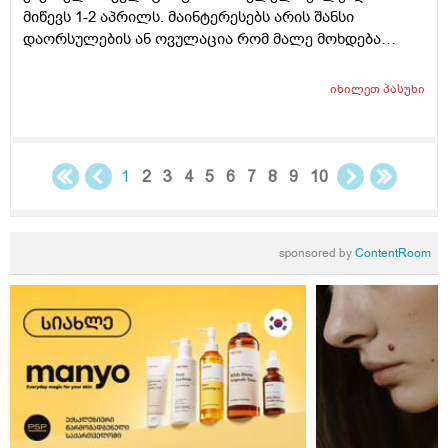
მიწევს 1-2 აპრილს. მაინტერესებს არის შანსი
დაორსულების ან ოვულაცია რომ მალე მოხდება
ჰქონდა წამლის დალევას აზრი?ამასთან შერეულ
კვებაზე მყავს ბავშვი ხშირდ ვერ ვთავაზობ და იქნებ
იხილეთ
პასუხი
ძუძუთი კვებაც დაეხმაროს არ ჩასახვას.მადლობა.
1
2
3
4
5
6
7
8
9
10
sponsored by
ContentRoom