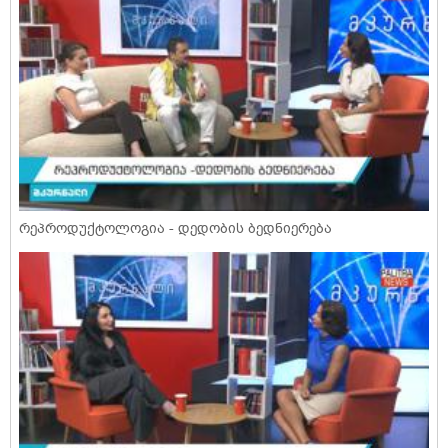
რეპროდუქტოლოგია - დედობის ბედნიერება