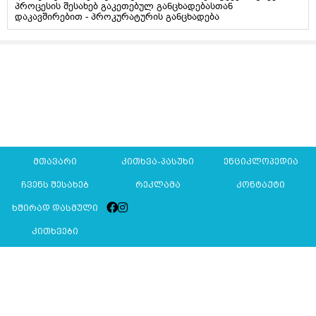
პროცესის შესახებ გაკეთებულ განცხადებასთან
დაკავშირებით - პროკურატურის განცხადება
მთავარი
კითხვა-პასუხი
ენციკლოპედია
ჩვენს შესახებ
რეკლამა
კონტაქტი
ხშირად დასმული
კითხვები
Mkurnali.ge © 2016 ყველა უფლება დაცულია
მასალების გადაბეჭდვა/რეპროდუცირება აკრძალულია,
იხილეთ
მასალის გამოყენების პირობები