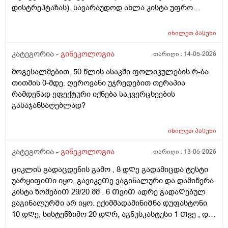
დისტრეპტაზას). სავარაუდოდ ახლა კისტა უფრო
შემცირებული უნდა იყოს. (2 კვირაში მაქვს ექიმთან
ვიზიტი) მსურს აპარატული მასაჟის - ენდოსფერო
იხილეთ
პასუხი
თერაპიის ჩატარება, რომელიც მთელ სხეულზე
კეთდება და ვიბრაციის მეშვეობით აუმჯობესებს
კატეგორია -
გინეკოლოგია
თარიღი :
14-05-2026
სისხლის მიმოქცევასა და ლიმფოდრენაჟს.
მოგესალმებით. 50 წლის ასაკში ფოლიკულების რ-ბა
მაინტერესებს, მუცლის არეზე დასაშვებია ეს
თითმის 0-მდე. ღეროვანი უჯრედებით თერაპია
პროცედურა?
რამდენად ეფექტური იქნება საკვერცხეების
გასაჯანსაღებლად?
იხილეთ
პასუხი
კატეგორია -
გინეკოლოგია
თარიღი :
13-05-2026
ციკლის გადაცდენის გამო , 8 დᲦე გადამიცდა ტესტი
უარყიფიᲗი იყო, გავიკეᲗე ვაგინალური და დამიწერა
კისტა ზომებიᲗ 29/20 მმ . 6 ᲗვიᲗ ადრე გადაᲦებულ
ვაგინალურᲨი არ იყო. ექიმმადამინიᲨნა დუფასტონი
10 დᲦე, სისტენზიმო 20 დᲦრ, აგნუსკასტუსი 1 Თვე , და
ციკლის მერე გაფამოწმება ეხოზე.