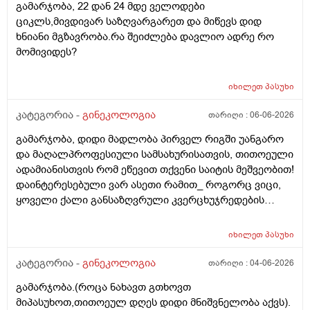
გამარჯობა, 22 დან 24 მდე ველოდები
რამეა.ზოგადად წლებია აუტოიმონური თირეოდიტი
ციკლს,მივდივარ საზღვარგარეთ და მიწევს დიდ
მაქვს.ხშირად მაქვს სანერვიულო.რითი შეიძლება
ხნიანი მგზავრობა.რა შეიძლება დავლიო ადრე რო
უნდაცკვების სახით რომ ვმართო ციკლის დღეები?
მომივიდეს?
იხილეთ
პასუხი
კატეგორია -
გინეკოლოგია
თარიღი :
06-06-2026
გამარჯობა, დიდი მადლობა პირველ რიგში უანგარო
და მაღალპროფესიული სამსახურისათვის, თითოეული
ადამიანისთვის რომ ეწევით თქვენი საიტის მეშვეობით!
დაინტერესებული ვარ ასეთი რამით_ როგორც ვიცი,
ყოველი ქალი განსაზღვრული კვერცხუჯრედების
რაოდენობით/რიცხვით იბადება. ანუ, გამოდის,
თითოელისთვის, ეს რიცხვი ინდივიდუალურია? რაზეა
იხილეთ
პასუხი
ეს დამოკიდებული?_მისი ჯანმრთელობის
(ჩვილობიდან) რომელ პროცესებზე? ქალის
კატეგორია -
გინეკოლოგია
თარიღი :
04-06-2026
ორგანიზმის/ჯანმრთელობის რომელ თავისებურებებზე
გამარჯობა.(როცა ნახავთ გთხოვთ
რომ დავუშვათ, ზოგიერთ ქალბატონს მეტი
მიპასუხოთ,თითოეულ დღეს დიდი მნიშვნელობა აქვს).
რაოდენობა აქვთ მათ ორგანიზმში