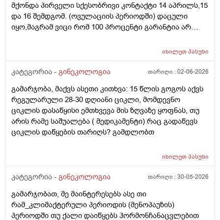
მქონდა პირველი სქესობრივი კონტაქტი 14 აპრილს,15
კვერცხუჯრედებისა, დაბადების პროცესიდან და ზოგს
და 16 შემდგომ. (ოვულაციის პერიოდში) დაცული
კი მცირე? მადლობთ!
იყო,მაგრამ ვიცი რომ 100 პროცენტი გარანტია არ
არსებობს. მენსტრუაცია(ყოველ შემთხვევაში მე ასე
ვფოქრობ რადგანაც Implantation bleeding არსებობს და
იხილეთ
პასუხი
არ მინდა ავირიო) მქონდა 24 რიცხვში,როგორც
ჩვეულებრივ 3-4 დღე,მაგრამ ადრე
კატეგორია -
გინეკოლოგია
თარიღი :
02-06-2026
მომივიდა,ველოდებოდი 1 კვირის ან 10 დღის მერე.
გამარჯობა, მაქვს ასეთი კითხვა: 15 წლის გოგოს აქვს
მალევე ვირუსი შემხვდა,სიცხე,გულისრევის
რეგულარული 28-30 დღიანი ციკლი, მომდევნო
შეგრძნებაც მქონდა. მალევე გავიკეთე
ციკლის დასაწყისი ემთხვევა მის ზღვაზე ყოფნას, თუ
ტესტი,უარყოფითი იყო. ეგ უცნაური შეგრძნება
არის რამე საშუალება ( მედიკამენტი) რაც გადაწევს
რამოდენიმე დღე მქონდა. ახლა მენტრუაციას
ციკლის დაწყების თარიღს? გამდლობთ
ველოდები,მაგრამ არ მომივიდა,შუალედი 28-32 დღე
მაქვს ხოლმე და ახლა გადაცდენაა. (მოგზაურობა
მოქმედებსო,2 კვირის წინ სხვა ქალაქში გავემგვაზრე
იხილეთ
პასუხი
და იქ ვარ 10 საათის სავალი), 3 დღის წინ ტესტი
კატეგორია -
გინეკოლოგია
თარიღი :
30-05-2026
გავიკეთე ისევ უარყოფითია. შემდეგი 1 კვირის
განმავლობაში ვერ ვახერხებ მისვლას ექიმთან. არის
გამარჯობათ, მე მაინტერესებს ასე თი
რაიმე შანსი ფეხმძიმობის? აზრი აქვს განმეორებით
რამ_კლიმაქტერული პერიოდის (მენოპაუზის)
ტესტს? მენტრუაცია რეგულარული მქონდა ხოლმე28-
პერიოდში თუ ქალი დაიწყებს ჰორმონჩანაცვლებით