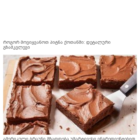
როგორ მოვიყვანოთ პიტნა ქოთანში: დეტალური
გზამკვლევი
ამერიკული ბრაუნი მზადდება უმარტივესი ინგრედიენტებით,