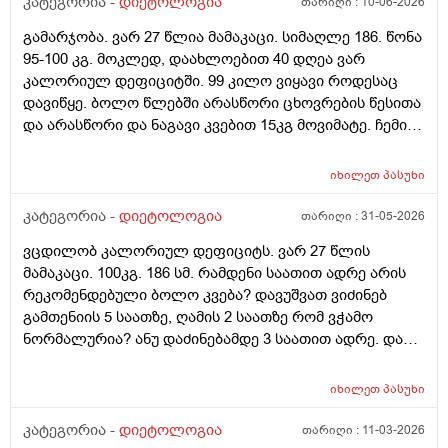
კატეგორია -
დიეტოლოგია
თარიღი :
10-06-2026
გამარჯობა. ვარ 27 წლია მამაკაცი. სიმაღლე 186. წონა
95-100 კგ. მოკლედ, დაახლოებით 40 დღეა ვარ
კალორიულ დეფიციტში. 99 კილო ვიყავი როდესაც
დავიწყე. ბოლო წლებში არასწორი ცხოვრების წესითა
და არასწორი და ნაგავი კვებით 15კგ მოვიმატე. ჩემი
სტაბილური წონა 84კგ იყო. პრობლემა ისაა, რომ ამ 40
დღიანი კალორიული დეფიციტის განმავლობაში
იხილეთ
პასუხი
ვერანაირ შედეგს ვგრძნობ. სასწორი, თითქოს
აჩვენებს რომ თავიდან 4კგმდე დავიკელი 3 კვირაში,
კატეგორია -
დიეტოლოგია
თარიღი :
31-05-2026
მაგრამ, გავიყინე. და ვერც მაგ 4კგს შედეგს ვერ
ვცდილობ კალორიულ დეფიციტს. ვარ 27 წლის
ვხედავ სხეულზე, რაზეც, სავარაუდოდ მეტყვით, რომ
მამაკაცი. 100კგ. 186 სმ. რამდენი საათით ადრე არის
4კგ არაფერია რომ 186, 100კგ ადამიანმა შეატყოს მის
რეკომენდებული ბოლო კვება? დავუშვათ ვიძინებ
თავს. კიბატონო. თუმცა, ვერანაირ პროგრესს ვერ
გამთენიის 5 საათზე, ღამის 2 საათზე რომ ვჭამო
ვხედავ. ამას წინათაც გესაუბრეთ ამის შესახებ. ჩემს
ნორმალურია? ანუ დაძინებამდე 3 საათით ადრე. და
ცხოვრებაში ასეთი დისციპლინა ამ მხრივ არასდროს
დღეში თუკი 1ხელ ვჭამე, შეიძლება ცუდია, მაგრამ,
გამომიჩენია. ლუდი, შაქარი, ცომი - ყველაფერი
მაინც ხომ დავიკლებ წონაში ასეთი რიტმით?
ამოვიღე. მხოლოდ ჯანსაღი კალორიული დეფიციტი.
იხილეთ
პასუხი
რამდგანაც კალორიულ დეფიციტში ვიქნები
ასევე, დღეში ვცდილობ 150-200გ ჩემი ცილის ნორმაც
კატეგორია -
დიეტოლოგია
თარიღი :
11-03-2026
მივიღო, რომ მხოლოდამხოლოდ ცხიმის ხარჯზე