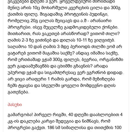
ვიკვებები დღეში 3 ჯერ. ყოველდეიური ძირითადი
მენიუ არის 10ც მოხარშული კვერცხის ცილა და 300გ
ქათმის ფილე. შიგადაშიგ პროტეინის პუდინგი,
რომელიც 20გ ცილას შეიცავს და ა.შ - არანაირი
პროგრესი. ისევ მუცელზე გადმოკიდებული ქონები.
მითხარით, რას ვაკეთებ არასწორად? ვითომ ძილი?
ღამის 2-3 ზე ვიძინებ და დილას 10-11 ზე ვიღვიძებ.
საღამოა 10 დან ღამის 3 მდე პერიოდს ძილში ეომ არ
ვატარებ ვითომ მაგაშია საქმე? ანდაც იმაშია საქმე,
რომ ერთბაშად ვჭამ 300გ ფილეს, ბევრია, ორგანიზმი
ვერ გადაამუშავწბს და ცხიმში გზავნის? არადა
უპუროდ ვჭამ და სიგამძღრესაც ვერ ვგრძნობ დიდად.
არ ვიცი არაფერი 1 რამის გარდა, რომ მეზიზღება
ჩემს ტყავსა და სხეულში ყოველი მომდევნო დღის
გათენება.
პასუხი
გამარჯობა! პირველ რიგში, 40 დღეში დაახლოებით 4
კგ-ის დაკლება კარგი შედეგია და ნიშნავს, რომ
პროგრესი გაქვთ. 186 სმ სიმაღლისა და თითქმის 100