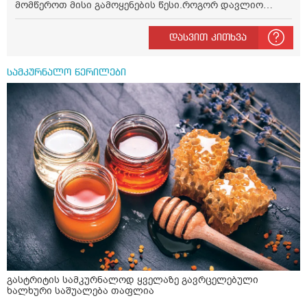
მომწეროთ მისი გამოყენების წესი.როგორ დავლიო
მიხაკის ჩაი. ასევე მაინტერესებს ლეიკოციტები მაქვს
ოდნავ დაბალი და წავიკითხე ლეიკოციტების დონეს
დასვით კითხვა
მაღლა წევსო და ასეა?
სამკურნალო წერილები
გასტრიტის სამკურნალოდ ყველაზე გავრცელებული
ხალხური საშუალება თაფლია