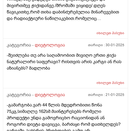
მივირთმევ ჭიქიდანვე./შროშაში ვიყიდე/.დღეს
წავიკითხე,რომ თიხა დაბინძურებულია მინარევებით
და რადიაქტიური ნაწილაკებით.რომელიც
გაცხელებისას კიდევ უფრო მრავლადაა
თიხაში.მაინტერესებს,არასწორად ვიქცევი? ან მავნებს
იხილეთ
პასუხი
რამეს,თიხის ჭურჭელში მოდუღება და იქედანვე
დალევა? მადლობა.
კატეგორია -
დიეტოლოგია
თარიღი :
30-01-2025
-შეიძლება თუ არა საღამოობით მივიღო ერთი ჭიქა
ნატურალირი საფერავი? რისთვის არის კარგი ან რას
აზიანებს? მადლობა
იხილეთ
პასუხი
კატეგორია -
დიეტოლოგია
თარიღი :
21-01-2025
-გამარჯობა.ვარ 44 წლის მდედრობითი.წონა
75კგ,სიმაღლე 162სმ.მაინტერესებს რომელი
პროდუქტი უნდა გამოვრიცხო რაციონიდან ან
როგორი დიეტა დავიცვა, ბარძაყი რომ დათხელდეს?
ვარჯიში, სახსრის პრობლების გამო არ