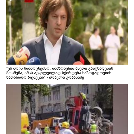
"ეს არის სამარცხვინო, ამაზრზენია ასეთი განცხადების
მოსმენა, ამას აუცილებლად სჭირდება საზოგადოების
სათანადო რეაქცია" - ირაკლი კობახიძე