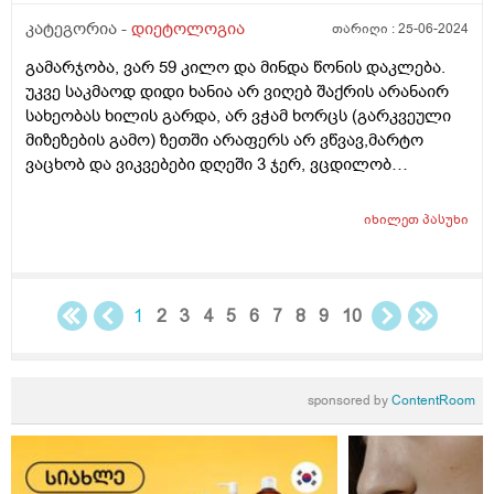
კატეგორია -
დიეტოლოგია
თარიღი :
25-06-2024
გამარჯობა, ვარ 59 კილო და მინდა წონის დაკლება.
უკვე საკმაოდ დიდი ხანია არ ვიღებ შაქრის არანაირ
სახეობას ხილის გარდა, არ ვჭამ ხორცს (გარკვეული
მიზეზების გამო) ზეთში არაფერს არ ვწვავ,მარტო
ვაცხობ და ვიკვებები დღეში 3 ჯერ, ვცდილობ
დავიკლო წონაში, მაგრამ პირიქით ვიმატებს. იქნებ
მირჩიოთ რამე ან დამანახოთ სად ვუშვებ შეცდომას?
იხილეთ
პასუხი
სიმაღლე 163. დიდი მადლობა წინასწარ.
1
2
3
4
5
6
7
8
9
10
sponsored by
ContentRoom