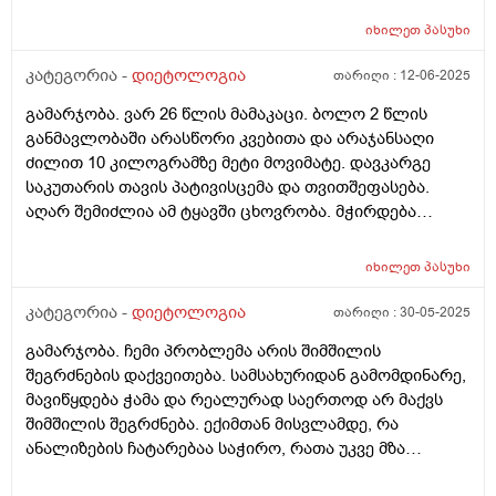
მაინც უენერგიოთ ვარ. რამდენხანს სჭირდება
კუჭში გავდივარ, ოღონდ მხოლოდ რამოდენიმე
ორგანიზმს რომ გონს მოვიდეს
იხილეთ
პასუხი
საათით. კუჭში 2-3 დღეში 1ხელ გავდივარ სულ, მაგრამ
ეს რაღაცა ახლა დამემართა. რამოდენიმე თვეა. კუჭში
კატეგორია -
დიეტოლოგია
თარიღი :
12-06-2025
სულ ასე გავდიოდი, მაგრამ ასეთი რამ არ მჭირდა
გამარჯობა. ვარ 26 წლის მამაკაცი. ბოლო 2 წლის
არასდროს.
განმავლობაში არასწორი კვებითა და არაჯანსაღი
ძილით 10 კილოგრამზე მეტი მოვიმატე. დავკარგე
საკუთარის თავის პატივისცემა და თვითშეფასება.
აღარ შემიძლია ამ ტყავში ცხოვრობა. მჭირდება
ადამიანი ვინც, მეტყვის ჩემს სიმაღლეზე ასაკზე და
სხვა ფაქტორებსე დაყრდნობით - ყველაფერს ჯანსაღი
იხილეთ
პასუხი
კვებასა და სწორი ცხოვრების შესახებ, რათა დავიკლო
ეს 10 კილოგრამი და ცზიმის პროცენტულობა
კატეგორია -
დიეტოლოგია
თარიღი :
30-05-2025
შევამცირო სხეულზე. მჭირდება ადამაიანი, ვინც
გამარჯობა. ჩემი პრობლემა არის შიმშილის
დამიწერს კვებას და ა.შ დავუსვამ კითხვებს და
შეგრძნების დაქვეითება. სამსახურიდან გამომდინარე,
შემამეცნებს კიდეც. აქედან გამომდინა, ვინ არის ჩემი
მავიწყდება ჭამა და რეალურად საერთოდ არ მაქვს
ექიმი? ვერ გავერკვიე. დიეტოლოგი, ნუტრიციოლოგი
შიმშილის შეგრძნება. ექიმთან მისვლამდე, რა
თუ ენდოკრინოლოგი? ვისთან ჩავეწერო და ვის
ანალიზების ჩატარებაა საჭირო, რათა უკვე მზა
მირჩევდით? მადლობა.
პასუხებით მივიდე ექიმთან?