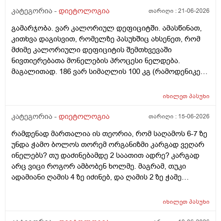
კატეგორია -
დიეტოლოგია
თარიღი :
21-06-2026
გამარჯობა. ვარ კალორიულ დეფიციტში. ამასწინათ,
კითხვა დაგისვით, რომელზე პასუხშიც ახსენეთ, რომ
მძიმე კალორიული დეფიციტის შემთხვევაში
ნივთიერებათა მონელების პროცესი ნელდება.
მაგალითად. 186 ვარ სიმაღლის 100 კგ (რამოდენიკე
კგ უკვე დავიკელი) დღის განმავლობაში მხოლოდ
სუნთქვით და ძილით ვხარჯავ 1900 კალორიას. დღეს,
იხილეთ
პასუხი
დღის განმავლობაში მივიღე 1000 კალორია და
რამენაირად უნდა მივიღო 600-700 კალორიაც, რომ
კატეგორია -
დიეტოლოგია
თარიღი :
15-06-2026
მკაცრი დეფიციტი არ მქონდეს. ასეთ შემთხვევაში
რამდენად მართალია ის თეორია, რომ საღამოს 6-7 ზე
ტკბილეულის, ან რაიმე არაჯანსაღის ხარჯზე რომ
უნდა ჭამო ბოლოს თორემ ორგანიზმი კარგად ვეღარ
მივუახლოვდე ამ ნიშნულს გამართლებულია? ტორტის
ინელებს? თუ დაძინებამდე 2 საათით ადრე? კარგად
ნაჭერი ან რამე. ხომ არ ავნებს წონის კლებას და
არც ვიცი როგორ ამბობენ ხოლმე. მაგრამ, თუკი
კალორიულ დეფიციტს?
ადამიანი ღამის 4 ზე იძინებ, და ღამის 2 ზე ჭამე
ბოლოს, ანუ, რა გამოდის? შეგიძლიათ მეტად
გამაცნობიეროთ ამის შესახებ?
იხილეთ
პასუხი