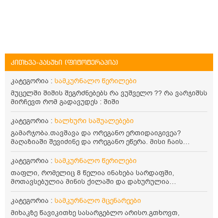
კითხვა-პასუხი (ფიტოტერაპია)
კატეგორია :
სამკურნალო წერილები
მუცელში შიშის შეგრძნებებს რა ვუშველო ?? რა ვარჯიშსს
მირჩევთ რომ გადავუდეს : შიში
კატეგორია :
ხალხური საშუალებები
გამარჯობა.თავშავა და ორეგანო ერთიდაიგივეა?
მაღაზიაში შევიძინე და ორეგანო ეწერა. მისი ჩაის
დალევის წესი მაინტერესებს.რისთვის არის კარგი?
წავიკითხე რომ: 1 ჭიქა თბილ წყალში ჩავყაროთ 1 ჩაის
კატეგორია :
სამკურნალო წერილები
კოვზი დაქუცმაცებული და გამხმარი ორეგანო და
თაფლი, რომელიც 8 წელია ინახება სარდაფში,
გავაჩეროთ 10-15 წუთი, მივიღოთო ჭამიდან 1-2 საათში.
მოთავსებულია მინის ქილაში და დახურულია
მიზანი: ანტიოქსიდანტური და ანთების საწინააღმდეგო
პლასტმასის სახურავით. ექნება თუ არა შენარჩუნებული
თვისება. სწორია ეს ინფორმაცია? უკუჩვენება რა აქვს
სასარგებლო თვისებები და შეიძლება თუ არა მისი
კატეგორია :
სამკურნალო მცენარეები
და ბრონქულ ასთმას თუ შველის ორეგანოს ჩაი?
მირთმევა? გმადლობთ.
მიხაკზე წავიკითხე სასარგებლო არისო.გთხოვთ,