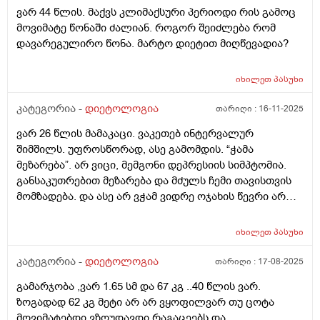
დავიკლო. ვიკვებები დღეში 3 ჯერ. ყოველდეიური
ვარ 44 წლის. მაქვს კლიმაქსური პერიოდი რის გამოც
ძირითადი მენიუ არის 10ც მოხარშული კვერცხის ცილა
მოვიმატე წონაში ძალიან. როგორ შეიძლება რომ
და 300გ ქათმის ფილე. შიგადაშიგ პროტეინის
დავარეგულირო წონა. მარტო დიეტით მიღწევადია?
პუდინგი, რომელიც 20გ ცილას შეიცავს და ა.შ -
არანაირი პროგრესი. ისევ მუცელზე გადმოკიდებული
იხილეთ
პასუხი
ქონები. მითხარით, რას ვაკეთებ არასწორად? ვითომ
ძილი? ღამის 2-3 ზე ვიძინებ და დილას 10-11 ზე
კატეგორია -
დიეტოლოგია
თარიღი :
16-11-2025
ვიღვიძებ. საღამოა 10 დან ღამის 3 მდე პერიოდს
ძილში ეომ არ ვატარებ ვითომ მაგაშია საქმე? ანდაც
ვარ 26 წლის მამაკაცი. ვაკეთებ ინტერვალურ
იმაშია საქმე, რომ ერთბაშად ვჭამ 300გ ფილეს,
შიმშილს. უფროსწორად, ასე გამომდის. “ჭამა
ბევრია, ორგანიზმი ვერ გადაამუშავწბს და ცხიმში
მეზარება”. არ ვიცი, მემგონი დეპრესიის სიმპტომია.
გზავნის? არადა უპუროდ ვჭამ და სიგამძღრესაც ვერ
განსაკუთრებით მეზარება და მძულს ჩემი თავისთვის
ვგრძნობ დიდად. არ ვიცი არაფერი 1 რამის გარდა,
მომზადება. და ასე არ ვჭამ ვიდრე ოჯახის წევრი არ
რომ მეზიზღება ჩემს ტყავსა და სხეულში ყოველი
იზრუნებს ჩემზე. თუკი დილით 10 ზე ვიღვიძებ 4 მდე
მომდევნო დღის გათენება.
მშიერი ვარ. ხან უფრო მერემდეც. ხანდახან დღეში 1
იხილეთ
პასუხი
ხელ ვჭამ, ხან დღეში 2 ჯერ. რა არის ჩემი პრობლემა:
კუჭის ტკივილი. თუკი მშიერი ვარ კუჭი მტკივა და
კატეგორია -
დიეტოლოგია
თარიღი :
17-08-2025
მუცელიც გაბერილი მაქვს ხოლმე. არავისგან
გამარჯობა ,ვარ 1.65 სმ და 67 კგ ..40 წლის ვარ.
მომისმენია მსგავსი რამ. მე ვიცი, რომ როცა შიათ -
ზოგადად 62 კგ მეტი არ არ ვყოფილვარ თუ ცოტა
თავბრუ ეხვევათ უბრალოდ და ენერგია არ აქვთ. ჩემს
მოვიმატებდი ვზღუდავდი რაგაცეებს და