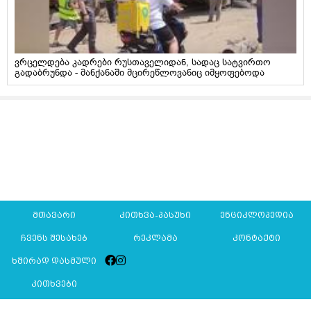
ვრცელდება კადრები რუსთაველიდან, სადაც სატვირთო
გადაბრუნდა - მანქანაში მცირეწლოვანიც იმყოფებოდა
მთავარი
კითხვა-პასუხი
ენციკლოპედია
ჩვენს შესახებ
რეკლამა
კონტაქტი
ხშირად დასმული
კითხვები