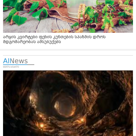
არყის კვირტები ფეხის კუნთების სპაზმის დროს
მდგომარეობას ამსუბუქებს