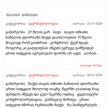
მსგავსი კითხვები
კატეგორია -
დერმატოლოგია
თარიღი :
22-07-2026
გამარჯობა . 27 წლის ვარ , ბიჭი . თავის თმიანი
ნაწილის ფსორიაზი მაქვს დაახლოებით 10 წელი .
მოკლედ რომ გითხრათ , კონტროლ ქვეშ მყავს ,
როგორც კი გაღვიძებას იწყებს ეგრევე ვამშვიდებ .
ერთი სიტყვით აგრესიული ფორმა არ აქვს . ალბათ
ფსორიაზმაც მოახდინა გავლენა და კიდე დამატებული
ასაკი და გენეტიკა , ზუსტად ვერ გეტყვით მაგრამ
იხილეთ
პასუხი
სკალპზე , დეზა ნაწილზე თმა მაქვს შეთხელებული და
შუბლის ხაზიც გადაწეულია უკვე აშკარად . ჩემი
კატეგორია -
დერმატოლოგია
თარიღი :
08-07-2026
შეკითხვა მდგომარეობს შემდეგში - თმის გადანერგვა ,
გამარჯობა . მაქვს თავის თმიანი ნაწილის ფსორიაზი ,
ჩამატება და გახშირება , თუ არის მიზანშეწონილი და
ერთი სიტყვით მხოლოდ თავზე, წვერში ლაითად რაც
გამართლებილი სკალპის ფსორიაზის დროს ? არ
ქერტლს იწვევს და გულ-მკერზე ოდნავ . ყველაფერი
მინდა რომ ამ პროცედურებმა კიდევ უფრო
კონტროლირებადია , ვისწავლე მართვა , ერთი
გამიღიანოს . თუ გააგრძელებს იმავე ფორმით
სიტყვით ხშირას რემისიაში მაქვს . რა მაინტერესებს -
არსებობას თანახმა ვარ ერთი სიტყით . მოკლედ