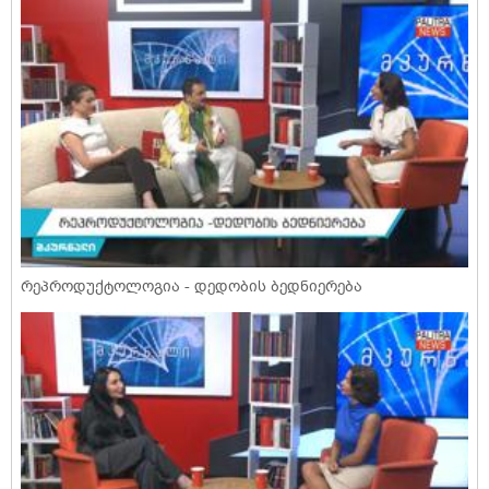
რეპროდუქტოლოგია - დედობის ბედნიერება