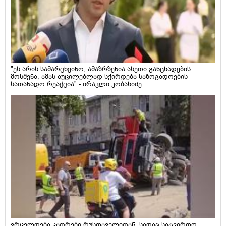
"ეს არის სამარცხვინო, ამაზრზენია ასეთი განცხადების
მოსმენა, ამას აუცილებლად სჭირდება საზოგადოების
სათანადო რეაქცია" - ირაკლი კობახიძე
ვრცელდება კადრები რუსთაველიდან, სადაც სატვირთო