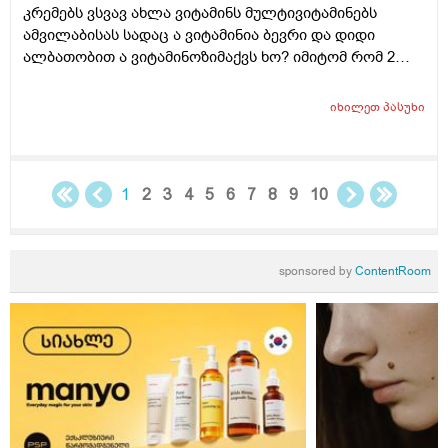
კრემებს ვსვავ ახლა ვიტამინს მულტივიტამინებს
ამვილაბისას სადაც ა ვიტამინია ბევრი და დიდი
ალბათობით ა ვიტამინოზიმაქვს ხო? იმიტომ რომ 2
თვეა ესე ვარ რას აღარ ვისვამ მაგრან რამოდენიმე
დაბანვაზე მიუხეშდება და მისკდება შემდეგ და არის
იხილეთ
პასუხი
თუარა იმის შანსიამ დამსკდარი კანიდანრაიმე
ინფეწცია შემეჭრას ??
1
2
3
4
5
6
7
8
9
10
sponsored by
ContentRoom