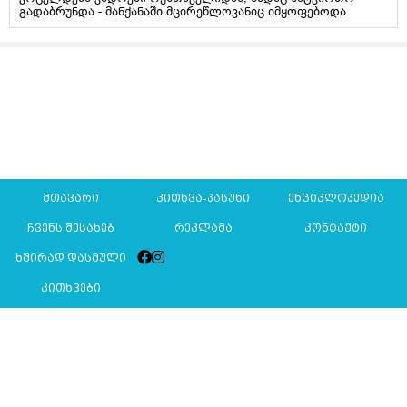
გადაბრუნდა - მანქანაში მცირეწლოვანიც იმყოფებოდა
მთავარი
კითხვა-პასუხი
ენციკლოპედია
ჩვენს შესახებ
რეკლამა
კონტაქტი
ხშირად დასმული
კითხვები
Mkurnali.ge © 2016 ყველა უფლება დაცულია
მასალების გადაბეჭდვა/რეპროდუცირება აკრძალულია,
იხილეთ
მასალის გამოყენების პირობები