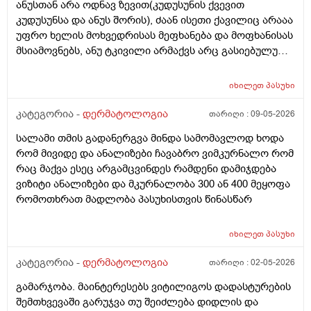
ანუსთან არა ოდნავ ზევით(კუდუსუნის ქვევით
კუდუსუნსა და ანუს შორის), ძაან ისეთი ქავილიც არააა
უფრო ხელის მოხვედრისას მეფხანება და მოფხანისას
მსიამოვნებს, ანუ ტკივილი არმაქვს არც გასიებულუ
არაა, 2 წლის წინ გავიკეთე პილონუდირ კისტის
ოპერაცია ანუ ბეწვის ჩაბრუნება(ლაზერით) მაგის მერე
იხილეთ
პასუხი
კვირაში მინიმუმ 4 ჯერ ვიბან მაგ ადგილს(მხოლოდ
წყლით) ანუ არამგონია რომ გამიმეორდეს. ჭიები
კატეგორია -
დერმატოლოგია
თარიღი :
09-05-2026
მყავდა და მაგანაც იცის ქავილი მაგრამ ანუსის
სალამი თმის გადანერგვა მინდა სამომავლოდ ხოდა
გარშემო, ჰემოროიდიც მაქვს ოდნავ, სოკო შეიძლება
რომ მივიდე და ანალიზები ჩავაბრო ვიმკურნალო რომ
იყოს? ან კანის გაღიზიანება?
რაც მაქვა ესეც არგამცვინდეს რამდენი დამიჯდება
ვიზიტი ანალიზები და მკურნალობა 300 ან 400 მეყოფა
რომოთხრათ მადლობა პასუხისთვის წინასწარ
იხილეთ
პასუხი
კატეგორია -
დერმატოლოგია
თარიღი :
02-05-2026
გამარჯობა. მაინტერესებს ვიტილიგოს დადასტურების
შემთხვევაში გარუჯვა თუ შეიძლება დიდლის და