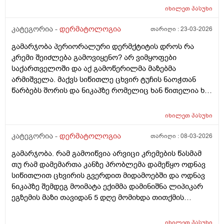
შეიძლება რომ უფრო გამიღიზიანდეს? და ამ
იხილეთ
პასუხი
შემთხვევაში რა უნდა ვქნა?
კატეგორია -
დერმატოლოგია
თარიღი :
23-03-2026
გამარჯობა პერიორალური დერმქტიტის დროს რა
კრემი შეიძლება გამოვიყენო? არ ვიმყოფები
საქართველოში და აქ გამოწერილმა მაზებმა
არმიშველა. მაქვს სიწითლე ცხვირ ტუჩის ნაოჭთან
წარბებს შორის და ნიკაპზე რომელიც ხან წითელია ხან
ძალიან გამომშრალი და მექერცლება. თუ შეგიძლიათ
მირჩიეთ რა მაზი შემიძლია გამოვიყენო. მადლობა
იხილეთ
პასუხი
კატეგორია -
დერმატოლოგია
თარიღი :
08-03-2026
გამარჯობა. რამ გამოიწვია არვიცი კრემების წასმამ
თუ რამ დამემართა კანზე პრობლემა დამეწყო ოდნავ
სიწითლით ცხვირის გვერდით მიდამოებში და ოდნავ
ნიკაპზე შემდეგ მოიმატა ექიმმა დამინიშნა ლიპიკარ
ეგზემის მაზი თავიდან 5 დღე მომიხდა თითქმის
ამილაგა და შემდეგ ისევ თავიდან დამეწყო სიწითლე
და დაემატა წარბებს შორის . გავაგრძელე ეს ეგზემია
იხილეთ
პასუხი