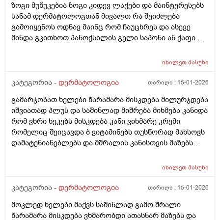
ზოგი მუწუკებია ზოგი კიდევ ლაქები და მაინტერესებს
სანამ დერმატოლოგთან მივალთ რა შეიძლება
გამოიყენოს ოდნავ მაინც რომ ჩაუცხრეს და ასევე
მინდა გკითხოთ პანოქსილის გელი საპონი ან ქაფი თუ
არის ეფექტური? მადლობა
იხილეთ
პასუხი
კატეგორია -
დერმატოლოგია
თარიღი :
15-01-2026
გამარჯობათ ხელები წარამარა მისკდება მილურჯდება
იშვიათად პლუს და საშინლად მიშრება მიხმება კანიდა
რომ ვხრი ხეკებს მისკდება კანი ვიხმარე კრემი
რომელიც შეიცავდა ბ ვიტამინებს თუსწორად მახსოვს
დამატენიანებლებს და მშრალის კანისთვის მაზებს
მაგრამ ისევ მიშრება ისევ მისკდება რა არის ამის
გამომწვევი მიზეზები ხშირი ხელების ბანვის გარდა და
იხილეთ
პასუხი
ხშირი ხელების ბანვის გარდა რა არის ამის
გამომწვევი მიზეზები ან რა სხვა დაავადებები
კატეგორია -
დერმატოლოგია
თარიღი :
15-01-2026
შეიძლება გამოიწვიოს ან იქნებ მირჩიოთ რაიმე ხელის
მოკლედ ხელები მაქვს საშინლად გამო.შრალი
კრემი
წარამარა მისკდება ვხმარობდი ათასნარ მაზებს და