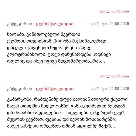
იმ ადგილებში სადაც არასდრის მქონია მაგ:ღაწვები ,
შეიძლება თუ არა თმის გადანერგვა სკალპის
კისერი , ყელი , მუცელი , საჯდომი , ხელი , ფეხი და ა.შ
ფსორიაზის დროს და არის თუ არა პრაქტიკაში ვინც
იხილეთ
პასუხი
თუ შეიძლება ეპილაციის კეთება . ვიკეთებდი ღაწვებსა
გაიკეთა , თმაც შეუნარჩუნდა და ფსორიაზიც არ
და ყელზე და დაახლოებით 2 წელია გავწყვიტე ,
კატეგორია -
დერმატოლოგია
თარიღი :
24-06-2026
გაღიზიანებულა კიდე უფრო . მადლონა წინასწარ !
ფსორიაზი დამეწყო დაახლოებით 10 წელი. 27 წლის
სალამი..გაწითლებული მკერდის
ვარ . ვიღაცამ მითხრა შესაძლოა ეპილაციამ
ქვემოთ..ოფლისგან..ჰიგიენა მაქსიმალურად
გააღიაზიანოს და მანდაც გამოვიდესო , შიშმა ამიტანა
დაცული..ვიყენებთ სუდო კრემს..ასევე
. სხვადასხვა ვერსია მესმის , ზოგი ამბობს არანაირი
კლოტრიმაზოლს..ცოტა დაწყნარდება..ოდნავი
ახალი კერების გაჩენა , ზოგიც კი პირიქით . იქნებ
ოფლიც და ისევ იგივე მდგომარეობა..რას
თქვენ მითხრათ ღირს გაგრძელება ? რისკი
გვირჩევთ..მადლობა ..
რამხელაა? მადლობა წინასწარ .
იხილეთ
პასუხი
კატეგორია -
დერმატოლოგია
თარიღი :
21-05-2026
გამარჯობა, რამდენიმე დღეა ძალიან ძლიერი ქავილი
მაქვს თითქმის მთელ ტანზე, განსაკუთრებით ნესტიან
და მოსახარ ადგილებში — იღლიებში, მკერდის ქვეშ,
მუცლის ქვემოთ, ფეხისა და ხელის მოსახარებში,
ასევე სასქესო ორგანოს თმიან ადგილზე მაქვზ
საშინელი ქავილი. ასევე მაქვს გამონაყარი და