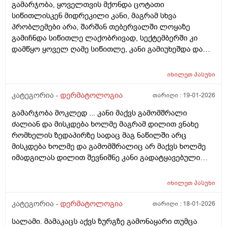
გამარჯობა, ყოველთვის მქონდა ცოტათი
როგორი ტიპის მოვლას მირჩევთ ვარ 17 წლის ბიჭი
სიწითლისკენ მიდრეკილი კანი, მაგრამ სხვა
ბევრი სხვადასხვა დეზოდორანტი მიხმარია და
პრობლემები არა, შარშან თებერვალში ლოყაზე
აღმოვაჩინე რო დეზოდორანტებში არ არის საქმე
გამიჩნდა სიწითლე ლაქობრივად, სექტემბერში კი
არამედ ჩემს მარცხენა იღლიაშია. მადლობა წინასწარ
დამწყო ყოველ ღამე სიწითლე, კანი გამიუხეშდა და
პასუხისთვის
წავედი დერმატოლოგთან, დამინიშნა დერმოდექსის
საწინააღმდეგო სახის დასააბნი 6 კვირის მანძილზე,
იხილეთ
პასუხი
როზამეტი დღეგმოშვებით და აზელაინის მჟავა 15%,
ამასთან ერთად ავენის ტოლარენს კონტროლი,
კატეგორია -
დერმატოლოგია
თარიღი :
19-01-2026
მითხრა, რომ მაქვს პაპულაპოსტულოზური როზაცეა,
გამარჯობა მოკლედ ... კანი მაქვს გამომშრალი
რაც დავიწყე მკურნალობა საშინლად მომემატა
ძალიან და მისკდება ხოლმე მაგრამ დილით ვნახე
ლოყებზე გამონაყარი, სხაბოლოოდ დავიწყე
რომხელის ზედაპირზე სადაც მაგ ნაწილში არც
დოქსიციკლინის 100 მგ დალევა უკვე 10 დღეზე მეტია
მისკდება ხოლმე და გამომშრალიც არ მაქვს ხოლმე
და სახე უფრო ჩაწყნარდა, რა ვქნა როდის შევწყვიტო
იმადგილას დილით შევნიშნე კანი გადატყავებული
დალევა?
ხელი არაფერზე არ გამიკრავს ზუსტად ვიცირომ
გამჭროდა და რაგაცა მაგრამ ეს პატარა მერე
იხილეთ
პასუხი
გადიდდა სიგრძეში და იმ ადგილას ლურჯად ამოვიდა
თხლად კანზე რა შეიძლება იყოს
კატეგორია -
დერმატოლოგია
თარიღი :
18-01-2026
სალამი. მამაკაცს აქვს ზურგზე გამონაყარი თუმცა