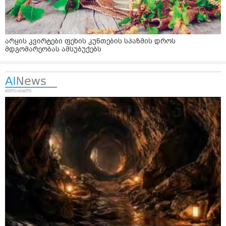
არყის კვირტები ფეხის კუნთების სპაზმის დროს
მდგომარეობას ამსუბუქებს