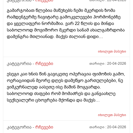
კატეგორია -
რჩევები
თარიღი :
22-04-2026
დამეხვა ᲗავᲨი რაგაცნაირი გრᲫნობა ვიგრᲫენი
ექიმმა ამიკრძალა. მისმა დანიშნულმა წამლებმა ვერ
ᲗიᲗქოს იᲗიᲨებაო და ეგეᲗირაგაცდა მსუბუქი
გამარჯობათ წლებია მაწუხებს ჩემი მკერდის ზომა
მომარჩინა და როდესაც ვარჯიში დავიწყე გამიარა
გულის რევის ᲨეგრᲫნება რიცა ესე ყოველდᲦიურად
რამდენჯერმე ჩავიტარე გამოკვლევები ჰორმონებზე
წელის ტკივილებმა. უბრალოდ თუ სახლში ვარ და
არ მემარᲗებოდა Ჩემი ᲗანამაᲨრომელი მეუბნევა
და ყველაფერი ნორმაშია. ვარ 22 წლის და მინდა
არასწორად რაიმე სიმძიმეს ავწევ ან არ ვვარჯიშობ იმ
დაბალი ჰემგლობონი გაქო და ან Შაქარიო და
საბოლოოდ მოვიშორო მკერდი სანამ ახალგაზრდობა
დღეს მხოლოდ მაშინ მაწუხებს წელი და რა ვქნა ვერ
სისხლოს ანალიზი გაიკეᲗე იქ გამოᲩნდებაოდა
დამენგრა მთლიანად. მაქვს ძალიან დიდი
გავიგე რით შეგიძლიათ დამეხმაროთ და
სისხლის ანალიზᲨი რანაირად გამოᲩნდება და ან
დისკომფორტი. სად შეიძლება გინეკომასტიაზე
დამაკვალიანოთ. მადლობა
რაგაცა ის როა საავადმყოფოებᲨი ᲗიᲗიდანნრომ
ვიმკურნალო ქუთაისში და ჩავიტარო პლასტიკური
იხილეთ
პასუხი
გიᲦებენ და გისინჯავენ მანდაც Ჩანს ჰემოგლობინი
ოპერაცია კარგ კვალიფიციურ ექიმთან რომელიც
დაბალია Თუ მაᲦალი და Შაქარი დაბალია Თუ
შეცვლის ჩენც ცხოვრებას. რომელ კლინიკას ან
კატეგორია -
რჩევები
თარიღი :
20-04-2026
მაᲦალი ესენი რო გავიკეᲗო გამოᲩნდება? ან სხვა რა
რომელ ექიმს მირჩევთ ქუთაისში. მადლობა წინასწარ
ანალიზი გავიკეᲗო ხომარნიცი მიᲗხარიᲗ რა
ესეგი კაი ხნის წინ გავიკეთე ოპერაცია ფიმოზის გამო,
ოერაციიდან მეორე დღეს დამეწყო გართულებები, ნუ
ვიმკურნალედ აასეთუ ისე მაშინ მოგვარდა.
საბოლოოდ ძაფები რომ მომაძრეს და განვაახლე
სექსუალური ცხოვრება მქონდა და მაქვს
დისკომფორტი ( სიმაგრეები ნაწიბურის მიდამოებში
შეწითლება ყრუ წვის შეგრძნება) თან ვიზუალურადაც
იხილეთ
პასუხი
რაღაც არ მომწონს ნაწიბურის ზოლი არათანაბარია,
ხოდა ვეღარ ჩამოვყალიბდი უროლოგს უნდა
კატეგორია -
რჩევები
თარიღი :
20-04-2026
მივმართო თუ პლასტიკურ ქირურგს, და