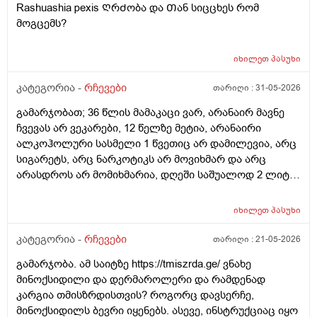
Rashuashia pexis ᲦრᲫობა და Თან სიცცხეს რომ
ორგანო არის?
მოგცემს?
იხილეთ
პასუხი
კატეგორია -
რჩევები
თარიღი :
31-05-2026
გამარჯობათ; 36 წლის მამაკაცი ვარ, არანაირ მავნე
ჩვევას არ ვეკარები, 12 წელზე მეტია, არანაირი
ალკოჰოლური სასმელი 1 წვეთიც არ დამილევია, არც
სიგარეტს, არც ნარკოტიკს არ მოვიხმარ და არც
არასდროს არ მომიხმარია, დღეში საშუალოდ 2 ლიტრ
წყალს ვსვამ, ფეხით ბევრს დავდივარ, როცა დრო
მაქვს, სხვა ვარჯიშებსაც ვაკეთებ, არ მაწუხებს
იხილეთ
პასუხი
არანაირი დაავადება, ყოველ შემთხვევაში, ჯერ
არაფერი არ მიგრძვნია, სეზონური სურდო ან ვირუსიც
კატეგორია -
რჩევები
თარიღი :
21-05-2026
იშვიათად მემართება, თუ დამემართა, მაგეებსაც
გამარჯობა. ამ საიტზე https://tmiszrda.ge/ ვნახე
ზეზეულა ვიხდი; იშვიათად, რომ ამ დროს რაიმე
მინოქსიდილი და დერმაროლერი და რამდენად
წამალი დამჭირდეს. სიმაღლით 193-194 სმ ვარ, წონით
კარგია თმისზრდისთვის? როგორც დავსერჩე,
დაახლოებით 77 კგ, ჭარბი წონა არასდროს არ
მინოქსიდილს ბევრი იყენებს. ასევე, ინსტრუქციაც იყო
მაწუხებდა, ჩემი წონა 80 კგ არასდროს არ ასცილებია.