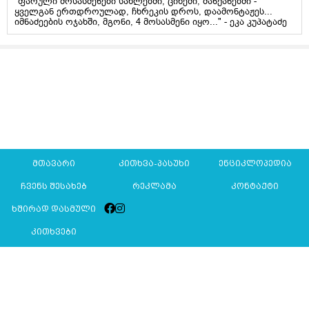
"ფარული მოსასმენები სახლებში, ციხეში, მანქანებში -
ყველგან ერთდროულად, ჩხრეკის დროს, დაამონტაჟეს...
იმნაძეების ოჯახში, მგონი, 4 მოსასმენი იყო..." - ეკა კუპატაძე
მთავარი
კითხვა-პასუხი
ენციკლოპედია
ჩვენს შესახებ
რეკლამა
კონტაქტი
ხშირად დასმული
კითხვები
Mkurnali.ge © 2016 ყველა უფლება დაცულია
მასალების გადაბეჭდვა/რეპროდუცირება აკრძალულია,
იხილეთ
მასალის გამოყენების პირობები