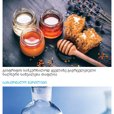
მისგან ეს ტოქსიკური ურთიერთობა დავასრულე ეხლა
ისებ ასე ვარ თავბრუხვევებით და როგორ მოვიქცეე
არვიცი ბოდიში ცოყა არულად მიწერია
გასტრიტის სამკურნალოდ ყველაზე გავრცელებული
ხალხური საშუალება თაფლია
სამკურნალო წერილები