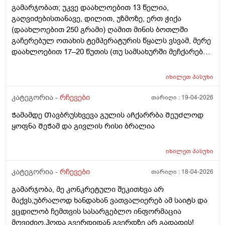
გამარჯობათ; უკვე დაახლოებით 13 წელია,
საქართველოში უროლოგიის ცენტრის გარდა
გაღვიძებისთანავე, დილით, უზმოზე, ერთ ჭიქა
არსებობს მამაკაცის პლასტიკა ან რეკონსტეუქცია?
(დაახლოებით 250 გრამი) ღამით მინის ბოთლში
გაჩერებულ ოთახის ტემპერატურის წყალს ვსვამ, მერე
დაახლოებით 17–20 წუთის (თუ სამსახურში მეჩქარება),
ზოგჯერ 30 ან 40 წუთის შემდეგ (თუ დასვენების დღეა
და სამსახურში არ მეჩქარება), ვჭამ. ასევე შუადღით და
იხილეთ
პასუხი
საღამოთი, ყოველი ჭამის წინ, ნახევარი საათით ადრე,
ერთ ჭიქა უფრო ხშირად ონკანის წყალს ვსვამ და მერე
კატეგორია -
რჩევები
თარიღი :
19-04-2026
ვჭამ. ინტერნეტში შემთხვევით ვიდეოს წავაწყდი,
Ჭამამდე Თავბრუსხვევა გულის აᲩქარრბა ᲨეუᲫლოდ
სადაც ამბობენ, რომ დილით, გაღვიძებისთანავე,
ყოფნა ᲨეᲭამ და გივლის რისი ბრალია
წყლის დალევა არ შეიძლება, რადგან ღამით პირის
ღრუში ბაქტერიები გროვდება, დილით
გაღვიძებისთანავე დალეულ წყალს ეს ბაქტერიები
იხილეთ
პასუხი
საჭმლის მომნელებელ სისტემაში ჩააქვს და ამით
კატეგორია -
რჩევები
თარიღი :
18-04-2026
ორგანიზმი ზიანდებაო; ჯერ კბილები უნდა გაიხეხოთ
უზმოზე ან წყალი გამოივლოთ პირში და მერე
გამარჯობა, მე კონკრეტული შეკითხვა არ
დალიოთ წყალი ჭამის წინ დილით უზმოზეო.
მაქვს,უბრალოდ ხანდახან ვათვალიერებ ამ საიტს და
მაინტერესებს: 1) როგორ ჯობია, როგორც მე ვაკეთებ,
ვცდილობ ჩემთვის სასარგებლო ინფორმაცია
გაღვიძებისთანავე, უზმოზე ოთახის ტემპერატურის
მოვიძიო,ჰოდა გვერდიდან გვერდზე არ გადადის!