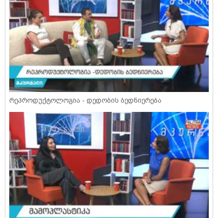
რეპროდუქტოლოგია - დედობის ბედნიერება