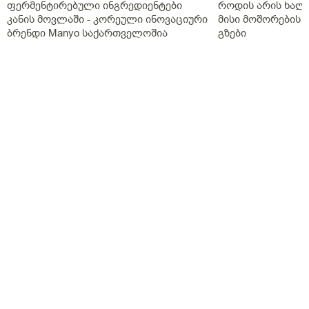
ფერმენტირებული ინგრედიენტები
როდის არის ხალი
საშუალოდ, ორ ლიტრ წყალს ვსვამ, ბევრს ვმოძრაობ
კანის მოვლაში - კორეული ინოვაციური
მისი მოშორების 
ფეხით, ვარჯიშსაც ვასწრებ დროდადრო, სიმაღლით
ბრენდი Manyo საქართველოშია
გზები
193 სმ ვარ, წონით 77 კილომდე.