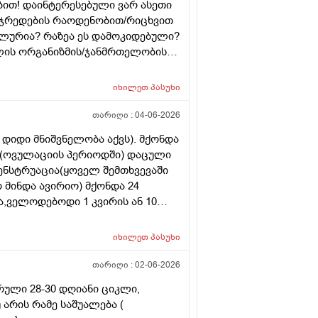
ბით! დაინტერესებული ვარ ასეთი
უჯრედების რაოდენობით/რიცხვით
უალურია? რაზეა ეს დამოკიდებული?
ლის ორგანიზმის/ჯანმრთელობის
 მეტი რაოდენობა აქვთ მათ
ოგს კი მცირე? მადლობთ!
იხილეთ
პასუხი
თარიღი :
04-06-2026
დიდი მნიშვნელობა აქვს). მქონდა
. (ოვულაციის პერიოდში) დაცული
მენსტრუაცია(ყოველ შემთხვევაში
არ მინდა ავირიო) მქონდა 24
,ველოდებოდი 1 კვირის ან 10
ნებაც მქონდა. მალევე გავიკეთე
ღე მქონდა. ახლა მენტრუაციას
იხილეთ
პასუხი
ლმე და ახლა გადაცდენაა.
ზრე და იქ ვარ 10 საათის სავალი),
თარიღი :
02-06-2026
რის განმავლობაში ვერ ვახერხებ
რული 28-30 დღიანი ციკლი,
 განმეორებით ტესტს? მენტრუაცია
 არის რამე საშუალება (