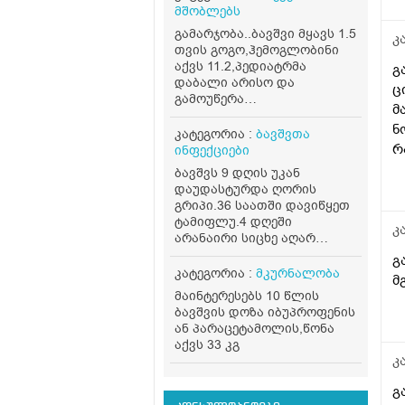
მშობლებს
მ
გამარჯობა..ბავშვი მყავს 1.5
დ
კ
თვის გოგო,ჰემოგლობინი
კ
აქვს 11.2,პედიატრმა
გ
დაბალი არისო და
ც
გამოუწერა
მ
ფერმულეკი,ასევე ხორცი
ნ
რაციონში ყოველდღე..ერთი
კატეგორია :
ბავშვთა
თვე ვასვი და გავუმეორე
რ
ინფექციები
ანალიზი ისევ იგივე ჰქონდა
ა
ბავშვს 9 დღის უკან
11.1,კვლავ გაუგრძელეო
მ
დაუდასტურდა ღორის
თქვა წამალი,4 დან 6
გრიპი.36 საათში დავიწყეთ
თვემდე მკურნალობენ ამ
ტამიფლუ.4 დღეში
წამლითო...ბავშვს
კ
არანაირი სიცხე აღარ
არუყვარს დალევა ხან.
ჰქონდა. მე 8 დღეს მითხრა
გ
სვავს ხან არა,..მართლა
რომ ყბასთან სტკიოდა,
კატეგორია :
მკურნალობა
დაბალია 11.1 მაჩვენებელი?
მ
ვიფიქრე ჯირკველი
ვნერვიულობ
მაინტერესებს 10 წლის
გაუღიზიანდა,დილით
ბავშვის დოზა იბუპროფენის
გაიღვიძა დასიებული ყბით
ან პარაცეტამოლის,წონა
,გავაკეთეთ ეხო,ლიმფური
აქვს 33 კგ
ჯირკვლებია
კ
გადიდებული,20მმ
,ანთებითი პროცესიო.ჩვენი
გ
პედიატრი არ იყო ადგილზე