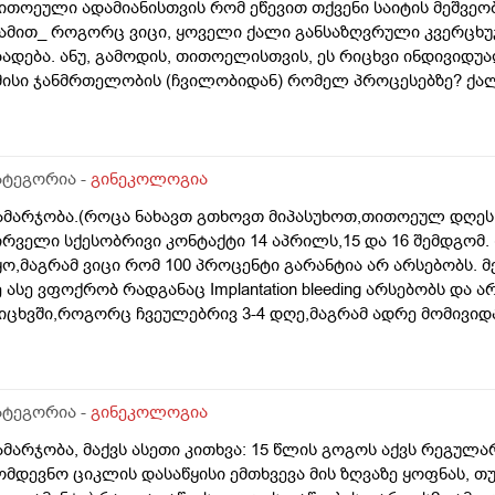
ითოეული ადამიანისთვის რომ ეწევით თქვენი საიტის მეშვეო
ამით_ როგორც ვიცი, ყოველი ქალი განსაზღვრული კვერცხ
ბადება. ანუ, გამოდის, თითოელისთვის, ეს რიცხვი ინდივიდ
მისი ჯანმრთელობის (ჩვილობიდან) რომელ პროცესებზე? ქა
ომელ თავისებურებებზე რომ დავუშვათ, ზოგიერთ ქალბატონს
რგანიზმში კვერცხუჯრედებისა, დაბადების პროცესიდან და ზ
ატეგორია -
გინეკოლოგია
ამარჯობა.(როცა ნახავთ გთხოვთ მიპასუხოთ,თითოეულ დღეს 
ირველი სქესობრივი კონტაქტი 14 აპრილს,15 და 16 შემდგომ
ყო,მაგრამ ვიცი რომ 100 პროცენტი გარანტია არ არსებობს. 
ე ასე ვფოქრობ რადგანაც Implantation bleeding არსებობს და 
იცხვში,როგორც ჩვეულებრივ 3-4 დღე,მაგრამ ადრე მომივიდა
ღის მერე. მალევე ვირუსი შემხვდა,სიცხე,გულისრევის შეგრძ
ესტი,უარყოფითი იყო. ეგ უცნაური შეგრძნება რამოდენიმე დ
ელოდები,მაგრამ არ მომივიდა,შუალედი 28-32 დღე მაქვს ხო
მოგზაურობა მოქმედებსო,2 კვირის წინ სხვა ქალაქში გავემგვა
ატეგორია -
გინეკოლოგია
 დღის წინ ტესტი გავიკეთე ისევ უარყოფითია. შემდეგი 1 კვი
ამარჯობა, მაქვს ასეთი კითხვა: 15 წლის გოგოს აქვს რეგულა
ისვლას ექიმთან. არის რაიმე შანსი ფეხმძიმობის? აზრი აქვს
ომდევნო ციკლის დასაწყისი ემთხვევა მის ზღვაზე ყოფნას, თუ
ეგულარული მქონდა ხოლმე28-30 დღე შუალედი.