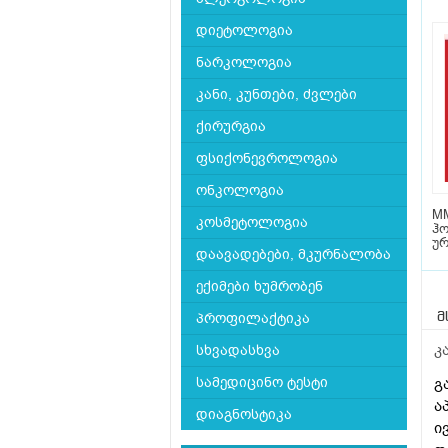
დიეტოლოგია
ნარკოლოგია
კანი, კუნთები, ძვლები
ქირურგია
ფსიქონევროლოგია
ონკოლოგია
MM
კოსმეტოლოგია
ჰო
უ
დაავადებები, მკურნალობა
ექიმები ხუმრობენ
პროფილაქტიკა
მ
კ
სხვადასხვა
სამედიცინო ტესტი
გ
ა
დიაგნოსტიკა
ი