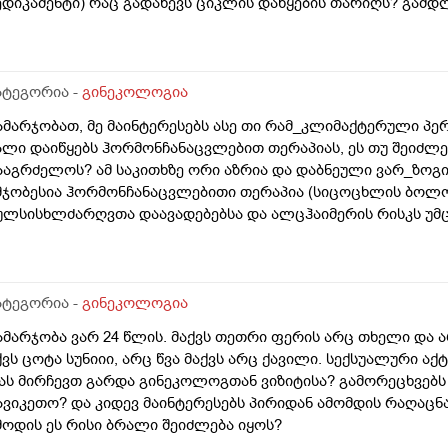
ედიკამენტი) რაც გადაწევს ციკლის დაწყების თარიღს? გამ
ატეგორია -
გინეკოლოგია
ამარჯობათ, მე მაინტერესებს ასე თი რამ_კლიმაქტერული პე
ალი დაიწყებს ჰორმონჩანაცვლებით თერაპიას, ეს თუ შეიძ
ააგრძელოს? ამ საკითხზე ორი აზრია და დაბნეული ვარ_ზოგ
მჯობესია ჰორმონჩანაცვლებითი თერაპია (სიცოცხლის ბოლ
ულსისხლძარღვთა დაავადებებსა და ალცჰაიმერის რისკს უმც
მტკიცებს რომ ეს ქალში სიმსივნურ პროცესებს უწყობს ხელს 
პირველესად, მკერდი). თუ შეიძლება, მითხრათ_დიდი მადლო
ატეგორია -
გინეკოლოგია
ამარჯობა ვარ 24 წლის. მაქვს თეთრი ფერის არც თხელი და 
ქვს ცოტა სუნიიი, არც წვა მაქვს არც ქავილი. სექსუალური აქ
ას მირჩევთ გარდა გინეკოლოგთან ვიზიტისა? გამორეცხვებს
ავიკეთო? და კიდევ მაინტერესებს პირიდან ამომდის რაღაცნ
მოდის ეს რისი ბრალი შეიძლება იყოს?