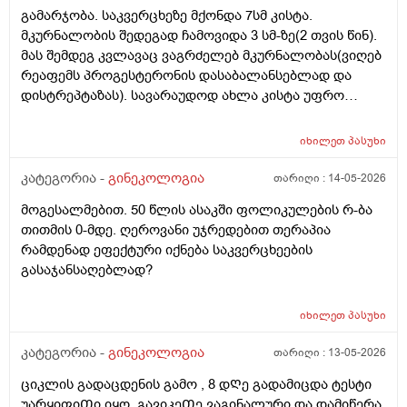
გამარჯობა. საკვერცხეზე მქონდა 7სმ კისტა.
მკურნალობის შედეგად ჩამოვიდა 3 სმ-ზე(2 თვის წინ).
მას შემდეგ კვლავაც ვაგრძელებ მკურნალობას(ვიღებ
რეაფემს პროგესტერონის დასაბალანსებლად და
დისტრეპტაზას). სავარაუდოდ ახლა კისტა უფრო
შემცირებული უნდა იყოს. (2 კვირაში მაქვს ექიმთან
ვიზიტი) მსურს აპარატული მასაჟის - ენდოსფერო
იხილეთ
პასუხი
თერაპიის ჩატარება, რომელიც მთელ სხეულზე
კეთდება და ვიბრაციის მეშვეობით აუმჯობესებს
კატეგორია -
გინეკოლოგია
თარიღი :
14-05-2026
სისხლის მიმოქცევასა და ლიმფოდრენაჟს.
მოგესალმებით. 50 წლის ასაკში ფოლიკულების რ-ბა
მაინტერესებს, მუცლის არეზე დასაშვებია ეს
თითმის 0-მდე. ღეროვანი უჯრედებით თერაპია
პროცედურა?
რამდენად ეფექტური იქნება საკვერცხეების
გასაჯანსაღებლად?
იხილეთ
პასუხი
კატეგორია -
გინეკოლოგია
თარიღი :
13-05-2026
ციკლის გადაცდენის გამო , 8 დᲦე გადამიცდა ტესტი
უარყიფიᲗი იყო, გავიკეᲗე ვაგინალური და დამიწერა