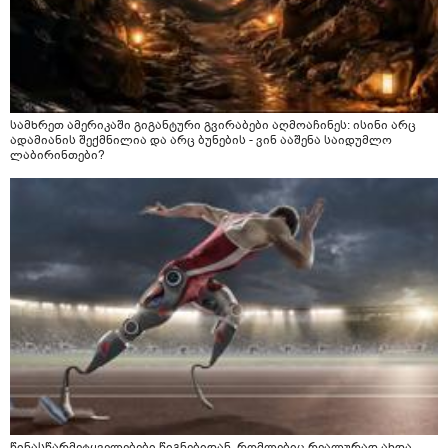
სამხრეთ ამერიკაში გიგანტური გვირაბები აღმოაჩინეს: ისინი არც
ადამიანის შექმნილია და არც ბუნების - ვინ ააშენა საიდუმლო
ლაბირინთები?
წინასწარმეტყველებები წიგნებიდან, რომლებიც რეალურად ახდა