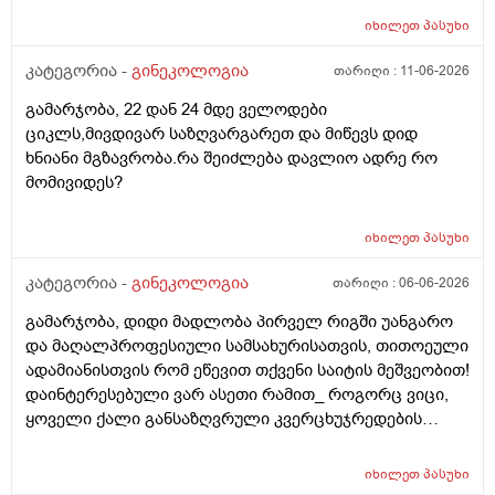
გასრანდა ახლა 21 დღიანზე 4 დღიანია.თქვენ
მეშინია კიდევ ხომ არ ჩამოიწევს? მინდა რომ 25 ან
მითხარით რომ შეიმოწმეთო ტიესეიჩი და კიდევ სხვა
იხილეთ
პასუხი
მეტი დღიანი იყოს.ან რატომ ჩამოდის ესე დროთა
ჰორმონებიცო და რომელი ამ შემთხვევაში? მადლობა
განმავლობაში ? შესაძლოა ისევ 23 ან 25 დღიანი
კატეგორია -
გინეკოლოგია
თარიღი :
11-06-2026
ასაკი 40
გახდეს.ან რა ანალიზებია საჭირო რომ თუ
გამარჯობა, 22 დან 24 მდე ველოდები
რამეა.ზოგადად წლებია აუტოიმონური თირეოდიტი
ციკლს,მივდივარ საზღვარგარეთ და მიწევს დიდ
მაქვს.ხშირად მაქვს სანერვიულო.რითი შეიძლება
ხნიანი მგზავრობა.რა შეიძლება დავლიო ადრე რო
უნდაცკვების სახით რომ ვმართო ციკლის დღეები?
მომივიდეს?
იხილეთ
პასუხი
კატეგორია -
გინეკოლოგია
თარიღი :
06-06-2026
გამარჯობა, დიდი მადლობა პირველ რიგში უანგარო
და მაღალპროფესიული სამსახურისათვის, თითოეული
ადამიანისთვის რომ ეწევით თქვენი საიტის მეშვეობით!
დაინტერესებული ვარ ასეთი რამით_ როგორც ვიცი,
ყოველი ქალი განსაზღვრული კვერცხუჯრედების
რაოდენობით/რიცხვით იბადება. ანუ, გამოდის,
თითოელისთვის, ეს რიცხვი ინდივიდუალურია? რაზეა
იხილეთ
პასუხი
ეს დამოკიდებული?_მისი ჯანმრთელობის