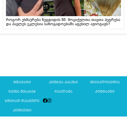
როგორ ეხმაურება ზუგდიდის წმ. მოციქულთა თავთა პეტრესა
და პავლეს ეკლესია საზოგადოებაში ატეხილ აჟიოტაჟს?
მთავარი
კითხვა-პასუხი
ენციკლოპედია
ჩვენს შესახებ
რეკლამა
კონტაქტი
ხშირად დასმული
კითხვები
Mkurnali.ge © 2016 ყველა უფლება დაცულია
მასალების გადაბეჭდვა/რეპროდუცირება აკრძალულია,