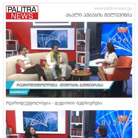
რეპროდუქტოლოგია - დედობის ბედნიერება