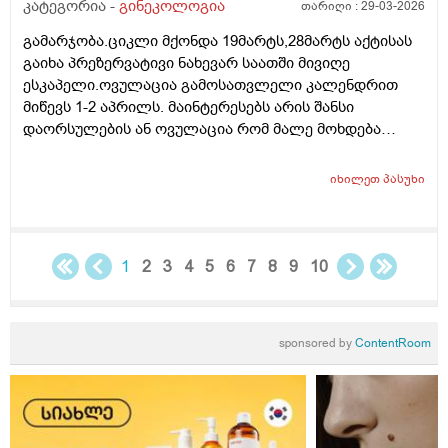
კატეგორია -
გინეკოლოგია
თარიღი :
29-03-2026
გამარჯობა.ციკლი მქონდა 19მარტს,28მარტს აქტისას
გაიხა პრეზერვატივი ნახევარ საათში მივიღე
ესკაპელი.ოვულაცია გამოსათვლელი კალენდრით
მიწევს 1-2 აპრილს. მაინტერესებს არის შანსი
დაორსულების ან ოვულაცია რომ მალე მოხდება
ჰქონდა წამლის დალევას აზრი?ამასთან შერეულ
კვებაზე მყავს ბავშვი ხშირდ ვერ ვთავაზობ და იქნებ
იხილეთ
პასუხი
ძუძუთი კვებაც დაეხმაროს არ ჩასახვას.მადლობა.
1
2
3
4
5
6
7
8
9
10
sponsored by
ContentRoom