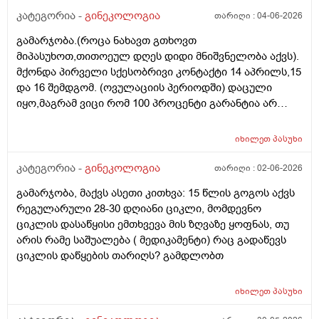
(ჩვილობიდან) რომელ პროცესებზე? ქალის
კატეგორია -
გინეკოლოგია
თარიღი :
04-06-2026
ორგანიზმის/ჯანმრთელობის რომელ თავისებურებებზე
გამარჯობა.(როცა ნახავთ გთხოვთ
რომ დავუშვათ, ზოგიერთ ქალბატონს მეტი
მიპასუხოთ,თითოეულ დღეს დიდი მნიშვნელობა აქვს).
რაოდენობა აქვთ მათ ორგანიზმში
მქონდა პირველი სქესობრივი კონტაქტი 14 აპრილს,15
კვერცხუჯრედებისა, დაბადების პროცესიდან და ზოგს
და 16 შემდგომ. (ოვულაციის პერიოდში) დაცული
კი მცირე? მადლობთ!
იყო,მაგრამ ვიცი რომ 100 პროცენტი გარანტია არ
არსებობს. მენსტრუაცია(ყოველ შემთხვევაში მე ასე
ვფოქრობ რადგანაც Implantation bleeding არსებობს და
იხილეთ
პასუხი
არ მინდა ავირიო) მქონდა 24 რიცხვში,როგორც
ჩვეულებრივ 3-4 დღე,მაგრამ ადრე
კატეგორია -
გინეკოლოგია
თარიღი :
02-06-2026
მომივიდა,ველოდებოდი 1 კვირის ან 10 დღის მერე.
გამარჯობა, მაქვს ასეთი კითხვა: 15 წლის გოგოს აქვს
მალევე ვირუსი შემხვდა,სიცხე,გულისრევის
რეგულარული 28-30 დღიანი ციკლი, მომდევნო
შეგრძნებაც მქონდა. მალევე გავიკეთე
ციკლის დასაწყისი ემთხვევა მის ზღვაზე ყოფნას, თუ
ტესტი,უარყოფითი იყო. ეგ უცნაური შეგრძნება
არის რამე საშუალება ( მედიკამენტი) რაც გადაწევს
რამოდენიმე დღე მქონდა. ახლა მენტრუაციას
ციკლის დაწყების თარიღს? გამდლობთ
ველოდები,მაგრამ არ მომივიდა,შუალედი 28-32 დღე
მაქვს ხოლმე და ახლა გადაცდენაა. (მოგზაურობა
მოქმედებსო,2 კვირის წინ სხვა ქალაქში გავემგვაზრე
იხილეთ
პასუხი
და იქ ვარ 10 საათის სავალი), 3 დღის წინ ტესტი