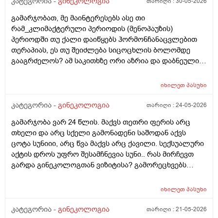
კატეგორია -
გინეკოლოგია
თარიღი :
30-05-2026
გავიკეთე ისევ უარყოფითია. შემდეგი 1 კვირის
განმავლობაში ვერ ვახერხებ მისვლას ექიმთან. არის
გამარჯობათ, მე მაინტერესებს ასე თი
რაიმე შანსი ფეხმძიმობის? აზრი აქვს განმეორებით
რამ_კლიმაქტერული პერიოდის (მენოპაუზის)
ტესტს? მენტრუაცია რეგულარული მქონდა ხოლმე28-
პერიოდში თუ ქალი დაიწყებს ჰორმონჩანაცვლებით
30 დღე შუალედი.
თერაპიას, ეს თუ შეიძლება სიცოცხლის ბოლომდე
გააგრძელოს? ამ საკითხზე ორი აზრია და დაბნეული
ვარ_ზოგი სპეციალისტი ამბობს რომ უმჯობესია
ჰორმონჩანაცვლებითი თერაპია (სიცოცხლის
იხილეთ
პასუხი
ბოლომდე) რადგან ქალს გულსისხლძარღვთა
დაავადებებსა და ალცჰაიმერის რისკს უმცირებს და
კატეგორია -
გინეკოლოგია
თარიღი :
24-05-2026
ზოგი სპეციალისტი კი ამტკიცებს რომ ეს ქალში
გამარჯობა ვარ 24 წლის. მაქვს თეთრი ფერის არც
სიმსივნურ პროცესებს უწყობს ხელს (საშვილოსნო,
თხელი და არც სქელი გამონადენი საშოდან აქვს
საკვერცხეები და უპირველესად, მკერდი). თუ
ცოტა სუნიიი, არც წვა მაქვს არც ქავილი. სექსუალური
შეიძლება, მითხრათ_დიდი მადლობა
აქტის დროს უფრო შესამჩნევია სუნი.. რას მირჩევთ
გულისხმიერებისთვის!
გარდა გინეკოლოგთან ვიზიტისა? გამორეცხვებს
სანთლებს რა შეიძლება გავიკეთო? და კიდევ
მაინტერესებს პირიდან ამომდის რაღაცნაირი სუნი
იხილეთ
პასუხი
თითქოს და კუჭიდან ამოდის ეს რისი ბრალი შეიძლება
იყოს?
კატეგორია -
გინეკოლოგია
თარიღი :
21-05-2026