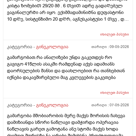
კისტა ზომებიᲗ 29/20 მმ . 6 ᲗვიᲗ ადრე გადაᲦებულ
ვაგინალურᲨი არ იყო. ექიმმადამინიᲨნა დუფასტონი
10 დᲦე, სისტენზიმო 20 დᲦრ, აგნუსკასტუსი 1 Თვე , და
ციკლის მერე გაფამოწმება ეხოზე.
რამდენადსაყურადᲦებოა და Თუ დაეხმარება ეს
იხილეთ
პასუხი
წამლევი გაწოვაᲨი. Თუსხვა ექიმს მივმარᲗო?
კატეგორია -
გინეკოლოგია
თარიღი :
09-05-2026
გამარჯობათ.რა ანალიზები უნდა გაკეთდეს რო
გავიგო 41წლის ასაკში რამდენად აქვს ადამიანს
დაორსულების შანსი და დაახლოებით რა თანხებთან
იქნება დაკავშირებული მაგ კვლევების გაკეთება
იხილეთ
პასუხი
კატეგორია -
გინეკოლოგია
თარიღი :
07-05-2026
გამარჯობა მშობიარობის მერე მაქვს შორისის ჩახევა
დამიზიანდა სწორი ნაწლავი დამჭირდა ოპერაცია
ნაწლავის გარეთ გამოტანა ანუ სტომა მაქვს ხოდა
ქვემოთ შორისზე ნაკერები შემიხსნა პროქტოლოგმა