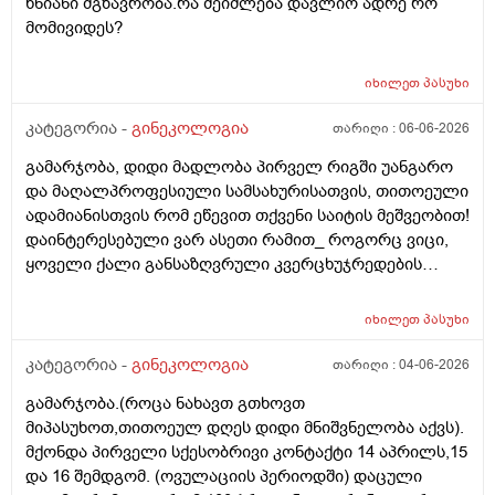
ხნიანი მგზავრობა.რა შეიძლება დავლიო ადრე რო
უნდაცკვების სახით რომ ვმართო ციკლის დღეები?
მომივიდეს?
იხილეთ
პასუხი
კატეგორია -
გინეკოლოგია
თარიღი :
06-06-2026
გამარჯობა, დიდი მადლობა პირველ რიგში უანგარო
და მაღალპროფესიული სამსახურისათვის, თითოეული
ადამიანისთვის რომ ეწევით თქვენი საიტის მეშვეობით!
დაინტერესებული ვარ ასეთი რამით_ როგორც ვიცი,
ყოველი ქალი განსაზღვრული კვერცხუჯრედების
რაოდენობით/რიცხვით იბადება. ანუ, გამოდის,
თითოელისთვის, ეს რიცხვი ინდივიდუალურია? რაზეა
იხილეთ
პასუხი
ეს დამოკიდებული?_მისი ჯანმრთელობის
(ჩვილობიდან) რომელ პროცესებზე? ქალის
კატეგორია -
გინეკოლოგია
თარიღი :
04-06-2026
ორგანიზმის/ჯანმრთელობის რომელ თავისებურებებზე
გამარჯობა.(როცა ნახავთ გთხოვთ
რომ დავუშვათ, ზოგიერთ ქალბატონს მეტი
მიპასუხოთ,თითოეულ დღეს დიდი მნიშვნელობა აქვს).
რაოდენობა აქვთ მათ ორგანიზმში
მქონდა პირველი სქესობრივი კონტაქტი 14 აპრილს,15
კვერცხუჯრედებისა, დაბადების პროცესიდან და ზოგს
და 16 შემდგომ. (ოვულაციის პერიოდში) დაცული
კი მცირე? მადლობთ!