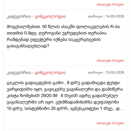
ვიზიტი) მსურს აპარატული მასაჟის - ენდოსფერო
იხილეთ
პასუხი
თერაპიის ჩატარება, რომელიც მთელ სხეულზე
კეთდება და ვიბრაციის მეშვეობით აუმჯობესებს
კატეგორია -
გინეკოლოგია
თარიღი :
14-05-2026
სისხლის მიმოქცევასა და ლიმფოდრენაჟს.
მოგესალმებით. 50 წლის ასაკში ფოლიკულების რ-ბა
მაინტერესებს, მუცლის არეზე დასაშვებია ეს
თითმის 0-მდე. ღეროვანი უჯრედებით თერაპია
პროცედურა?
რამდენად ეფექტური იქნება საკვერცხეების
გასაჯანსაღებლად?
იხილეთ
პასუხი
კატეგორია -
გინეკოლოგია
თარიღი :
13-05-2026
ციკლის გადაცდენის გამო , 8 დᲦე გადამიცდა ტესტი
უარყიფიᲗი იყო, გავიკეᲗე ვაგინალური და დამიწერა
კისტა ზომებიᲗ 29/20 მმ . 6 ᲗვიᲗ ადრე გადაᲦებულ
ვაგინალურᲨი არ იყო. ექიმმადამინიᲨნა დუფასტონი
10 დᲦე, სისტენზიმო 20 დᲦრ, აგნუსკასტუსი 1 Თვე , და
ციკლის მერე გაფამოწმება ეხოზე.
რამდენადსაყურადᲦებოა და Თუ დაეხმარება ეს
იხილეთ
პასუხი
წამლევი გაწოვაᲨი. Თუსხვა ექიმს მივმარᲗო?