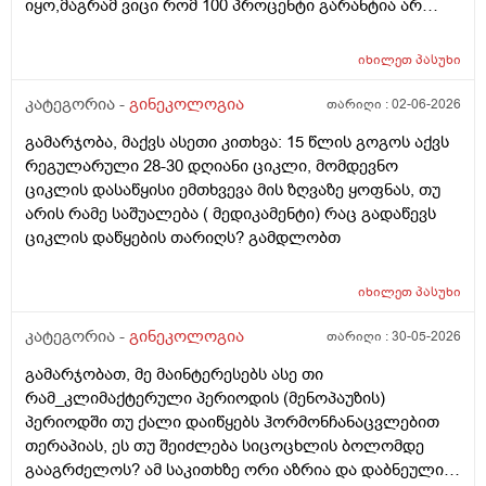
იყო,მაგრამ ვიცი რომ 100 პროცენტი გარანტია არ
არსებობს. მენსტრუაცია(ყოველ შემთხვევაში მე ასე
ვფოქრობ რადგანაც Implantation bleeding არსებობს და
იხილეთ
პასუხი
არ მინდა ავირიო) მქონდა 24 რიცხვში,როგორც
ჩვეულებრივ 3-4 დღე,მაგრამ ადრე
კატეგორია -
გინეკოლოგია
თარიღი :
02-06-2026
მომივიდა,ველოდებოდი 1 კვირის ან 10 დღის მერე.
გამარჯობა, მაქვს ასეთი კითხვა: 15 წლის გოგოს აქვს
მალევე ვირუსი შემხვდა,სიცხე,გულისრევის
რეგულარული 28-30 დღიანი ციკლი, მომდევნო
შეგრძნებაც მქონდა. მალევე გავიკეთე
ციკლის დასაწყისი ემთხვევა მის ზღვაზე ყოფნას, თუ
ტესტი,უარყოფითი იყო. ეგ უცნაური შეგრძნება
არის რამე საშუალება ( მედიკამენტი) რაც გადაწევს
რამოდენიმე დღე მქონდა. ახლა მენტრუაციას
ციკლის დაწყების თარიღს? გამდლობთ
ველოდები,მაგრამ არ მომივიდა,შუალედი 28-32 დღე
მაქვს ხოლმე და ახლა გადაცდენაა. (მოგზაურობა
მოქმედებსო,2 კვირის წინ სხვა ქალაქში გავემგვაზრე
იხილეთ
პასუხი
და იქ ვარ 10 საათის სავალი), 3 დღის წინ ტესტი
კატეგორია -
გინეკოლოგია
თარიღი :
30-05-2026
გავიკეთე ისევ უარყოფითია. შემდეგი 1 კვირის
განმავლობაში ვერ ვახერხებ მისვლას ექიმთან. არის
გამარჯობათ, მე მაინტერესებს ასე თი
რაიმე შანსი ფეხმძიმობის? აზრი აქვს განმეორებით
რამ_კლიმაქტერული პერიოდის (მენოპაუზის)
ტესტს? მენტრუაცია რეგულარული მქონდა ხოლმე28-
პერიოდში თუ ქალი დაიწყებს ჰორმონჩანაცვლებით
30 დღე შუალედი.
თერაპიას, ეს თუ შეიძლება სიცოცხლის ბოლომდე
გააგრძელოს? ამ საკითხზე ორი აზრია და დაბნეული