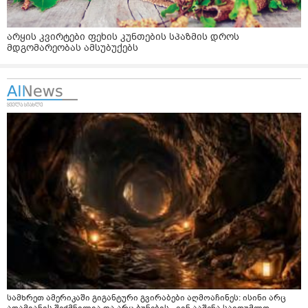
არყის კვირტები ფეხის კუნთების სპაზმის დროს
მდგომარეობას ამსუბუქებს
სამხრეთ ამერიკაში გიგანტური გვირაბები აღმოაჩინეს: ისინი არც