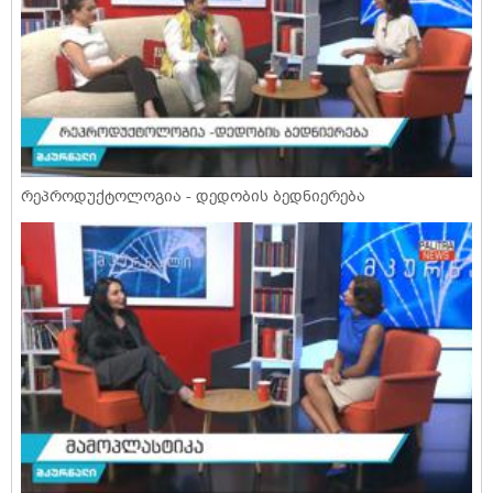
რეპროდუქტოლოგია - დედობის ბედნიერება