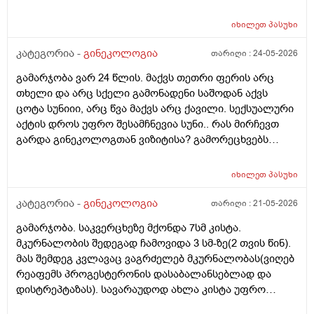
ვარ_ზოგი სპეციალისტი ამბობს რომ უმჯობესია
ჰორმონჩანაცვლებითი თერაპია (სიცოცხლის
იხილეთ
პასუხი
ბოლომდე) რადგან ქალს გულსისხლძარღვთა
დაავადებებსა და ალცჰაიმერის რისკს უმცირებს და
კატეგორია -
გინეკოლოგია
თარიღი :
24-05-2026
ზოგი სპეციალისტი კი ამტკიცებს რომ ეს ქალში
გამარჯობა ვარ 24 წლის. მაქვს თეთრი ფერის არც
სიმსივნურ პროცესებს უწყობს ხელს (საშვილოსნო,
თხელი და არც სქელი გამონადენი საშოდან აქვს
საკვერცხეები და უპირველესად, მკერდი). თუ
ცოტა სუნიიი, არც წვა მაქვს არც ქავილი. სექსუალური
შეიძლება, მითხრათ_დიდი მადლობა
აქტის დროს უფრო შესამჩნევია სუნი.. რას მირჩევთ
გულისხმიერებისთვის!
გარდა გინეკოლოგთან ვიზიტისა? გამორეცხვებს
სანთლებს რა შეიძლება გავიკეთო? და კიდევ
მაინტერესებს პირიდან ამომდის რაღაცნაირი სუნი
იხილეთ
პასუხი
თითქოს და კუჭიდან ამოდის ეს რისი ბრალი შეიძლება
იყოს?
კატეგორია -
გინეკოლოგია
თარიღი :
21-05-2026
გამარჯობა. საკვერცხეზე მქონდა 7სმ კისტა.
მკურნალობის შედეგად ჩამოვიდა 3 სმ-ზე(2 თვის წინ).
მას შემდეგ კვლავაც ვაგრძელებ მკურნალობას(ვიღებ
რეაფემს პროგესტერონის დასაბალანსებლად და
დისტრეპტაზას). სავარაუდოდ ახლა კისტა უფრო
შემცირებული უნდა იყოს. (2 კვირაში მაქვს ექიმთან