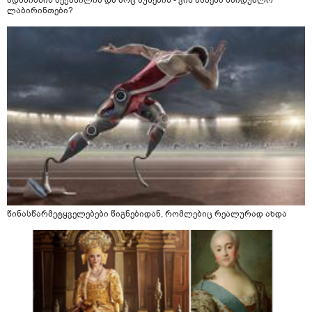
ადამიანის შექმნილია და არც ბუნების - ვინ ააშენა საიდუმლო
ლაბირინთები?
წინასწარმეტყველებები წიგნებიდან, რომლებიც რეალურად ახდა