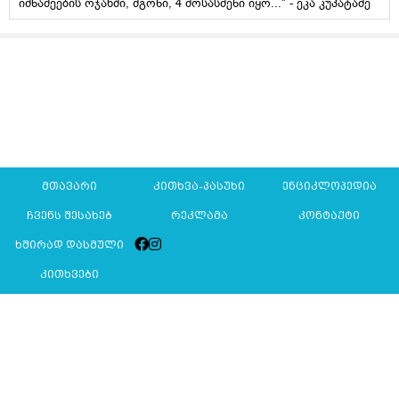
იმნაძეების ოჯახში, მგონი, 4 მოსასმენი იყო..." - ეკა კუპატაძე
მთავარი
კითხვა-პასუხი
ენციკლოპედია
ჩვენს შესახებ
რეკლამა
კონტაქტი
ხშირად დასმული
კითხვები
Mkurnali.ge © 2016 ყველა უფლება დაცულია
მასალების გადაბეჭდვა/რეპროდუცირება აკრძალულია,
იხილეთ
მასალის გამოყენების პირობები