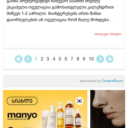
გაიხა პრეზერვატივი ნახევარ საათში მივიღე
ესკაპელი.ოვულაცია გამოსათვლელი კალენდრით
მიწევს 1-2 აპრილს. მაინტერესებს არის შანსი
დაორსულების ან ოვულაცია რომ მალე მოხდება
ჰქონდა წამლის დალევას აზრი?ამასთან შერეულ
კვებაზე მყავს ბავშვი ხშირდ ვერ ვთავაზობ და იქნებ
იხილეთ
პასუხი
ძუძუთი კვებაც დაეხმაროს არ ჩასახვას.მადლობა.
1
2
3
4
5
6
7
8
9
10
sponsored by
ContentRoom