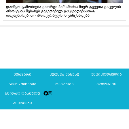
დაიწყო გამოძიება გიორგი ბარამიძის მიერ ტყვეთა გაცვლის
პროცესის შესახებ გაკეთებულ განცხადებასთან
დაკავშირებით - პროკურატურის განცხადება
მთავარი
კითხვა-პასუხი
ენციკლოპედია
ჩვენს შესახებ
რეკლამა
კონტაქტი
ხშირად დასმული
კითხვები
Mkurnali.ge © 2016 ყველა უფლება დაცულია
მასალების გადაბეჭდვა/რეპროდუცირება აკრძალულია,
იხილეთ
მასალის გამოყენების პირობები