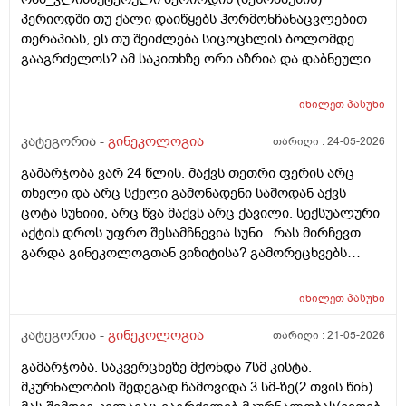
ტესტს? მენტრუაცია რეგულარული მქონდა ხოლმე28-
პერიოდში თუ ქალი დაიწყებს ჰორმონჩანაცვლებით
30 დღე შუალედი.
თერაპიას, ეს თუ შეიძლება სიცოცხლის ბოლომდე
გააგრძელოს? ამ საკითხზე ორი აზრია და დაბნეული
ვარ_ზოგი სპეციალისტი ამბობს რომ უმჯობესია
ჰორმონჩანაცვლებითი თერაპია (სიცოცხლის
იხილეთ
პასუხი
ბოლომდე) რადგან ქალს გულსისხლძარღვთა
დაავადებებსა და ალცჰაიმერის რისკს უმცირებს და
კატეგორია -
გინეკოლოგია
თარიღი :
24-05-2026
ზოგი სპეციალისტი კი ამტკიცებს რომ ეს ქალში
გამარჯობა ვარ 24 წლის. მაქვს თეთრი ფერის არც
სიმსივნურ პროცესებს უწყობს ხელს (საშვილოსნო,
თხელი და არც სქელი გამონადენი საშოდან აქვს
საკვერცხეები და უპირველესად, მკერდი). თუ
ცოტა სუნიიი, არც წვა მაქვს არც ქავილი. სექსუალური
შეიძლება, მითხრათ_დიდი მადლობა
აქტის დროს უფრო შესამჩნევია სუნი.. რას მირჩევთ
გულისხმიერებისთვის!
გარდა გინეკოლოგთან ვიზიტისა? გამორეცხვებს
სანთლებს რა შეიძლება გავიკეთო? და კიდევ
მაინტერესებს პირიდან ამომდის რაღაცნაირი სუნი
იხილეთ
პასუხი
თითქოს და კუჭიდან ამოდის ეს რისი ბრალი შეიძლება
იყოს?
კატეგორია -
გინეკოლოგია
თარიღი :
21-05-2026
გამარჯობა. საკვერცხეზე მქონდა 7სმ კისტა.
მკურნალობის შედეგად ჩამოვიდა 3 სმ-ზე(2 თვის წინ).