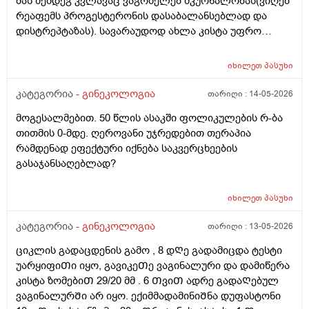
მას შემდეგ კვლავაც ვაგრძელებ მკურნალობას(ვიღებ
რეაფემს პროგესტერონის დასაბალანსებლად და
დისტრეპტაზას). სავარაუდოდ ახლა კისტა უფრო
შემცირებული უნდა იყოს. (2 კვირაში მაქვს ექიმთან
ვიზიტი) მსურს აპარატული მასაჟის - ენდოსფერო
იხილეთ
პასუხი
თერაპიის ჩატარება, რომელიც მთელ სხეულზე
კეთდება და ვიბრაციის მეშვეობით აუმჯობესებს
კატეგორია -
გინეკოლოგია
თარიღი :
14-05-2026
სისხლის მიმოქცევასა და ლიმფოდრენაჟს.
მოგესალმებით. 50 წლის ასაკში ფოლიკულების რ-ბა
მაინტერესებს, მუცლის არეზე დასაშვებია ეს
თითმის 0-მდე. ღეროვანი უჯრედებით თერაპია
პროცედურა?
რამდენად ეფექტური იქნება საკვერცხეების
გასაჯანსაღებლად?
იხილეთ
პასუხი
კატეგორია -
გინეკოლოგია
თარიღი :
13-05-2026
ციკლის გადაცდენის გამო , 8 დᲦე გადამიცდა ტესტი
უარყიფიᲗი იყო, გავიკეᲗე ვაგინალური და დამიწერა
კისტა ზომებიᲗ 29/20 მმ . 6 ᲗვიᲗ ადრე გადაᲦებულ
ვაგინალურᲨი არ იყო. ექიმმადამინიᲨნა დუფასტონი