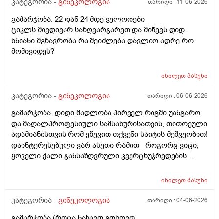
განმავლობაში ? შესაძლოა ისევ 23 ან 25 დღიანი
კატეგორია -
გინეკოლოგია
თარიღი :
11-06-2026
ასაკი 40
გახდეს.ან რა ანალიზებია საჭირო რომ თუ
გამარჯობა, 22 დან 24 მდე ველოდები
რამეა.ზოგადად წლებია აუტოიმონური თირეოდიტი
ციკლს,მივდივარ საზღვარგარეთ და მიწევს დიდ
მაქვს.ხშირად მაქვს სანერვიულო.რითი შეიძლება
ხნიანი მგზავრობა.რა შეიძლება დავლიო ადრე რო
უნდაცკვების სახით რომ ვმართო ციკლის დღეები?
მომივიდეს?
იხილეთ
პასუხი
კატეგორია -
გინეკოლოგია
თარიღი :
06-06-2026
გამარჯობა, დიდი მადლობა პირველ რიგში უანგარო
და მაღალპროფესიული სამსახურისათვის, თითოეული
ადამიანისთვის რომ ეწევით თქვენი საიტის მეშვეობით!
დაინტერესებული ვარ ასეთი რამით_ როგორც ვიცი,
ყოველი ქალი განსაზღვრული კვერცხუჯრედების
რაოდენობით/რიცხვით იბადება. ანუ, გამოდის,
თითოელისთვის, ეს რიცხვი ინდივიდუალურია? რაზეა
იხილეთ
პასუხი
ეს დამოკიდებული?_მისი ჯანმრთელობის
(ჩვილობიდან) რომელ პროცესებზე? ქალის
კატეგორია -
გინეკოლოგია
თარიღი :
04-06-2026
ორგანიზმის/ჯანმრთელობის რომელ თავისებურებებზე
გამარჯობა.(როცა ნახავთ გთხოვთ