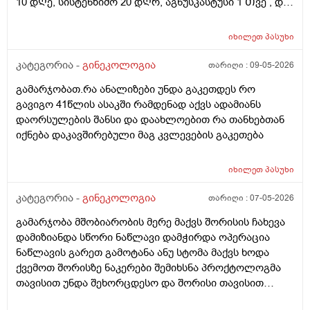
10 დᲦე, სისტენზიმო 20 დᲦრ, აგნუსკასტუსი 1 Თვე , და
ციკლის მერე გაფამოწმება ეხოზე.
რამდენადსაყურადᲦებოა და Თუ დაეხმარება ეს
იხილეთ
პასუხი
წამლევი გაწოვაᲨი. Თუსხვა ექიმს მივმარᲗო?
კატეგორია -
გინეკოლოგია
თარიღი :
09-05-2026
გამარჯობათ.რა ანალიზები უნდა გაკეთდეს რო
გავიგო 41წლის ასაკში რამდენად აქვს ადამიანს
დაორსულების შანსი და დაახლოებით რა თანხებთან
იქნება დაკავშირებული მაგ კვლევების გაკეთება
იხილეთ
პასუხი
კატეგორია -
გინეკოლოგია
თარიღი :
07-05-2026
გამარჯობა მშობიარობის მერე მაქვს შორისის ჩახევა
დამიზიანდა სწორი ნაწლავი დამჭირდა ოპერაცია
ნაწლავის გარეთ გამოტანა ანუ სტომა მაქვს ხოდა
ქვემოთ შორისზე ნაკერები შემიხსნა პროქტოლოგმა
თავისით უნდა შეხორცდესო და შორისი თავისით
შეხორცდება თუ გაკერვა დამჭირდება ისევ ?