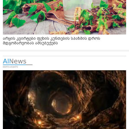
არყის კვირტები ფეხის კუნთების სპაზმის დროს
მდგომარეობას ამსუბუქებს