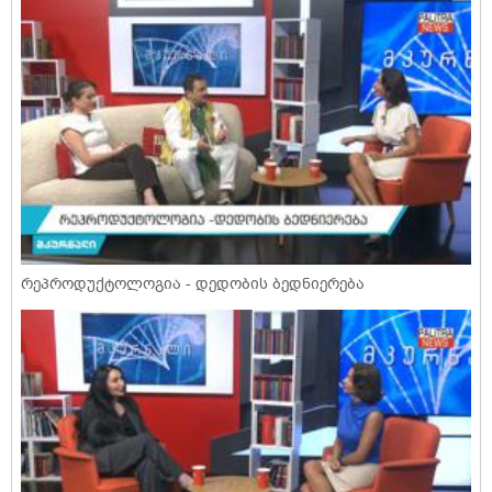
რეპროდუქტოლოგია - დედობის ბედნიერება