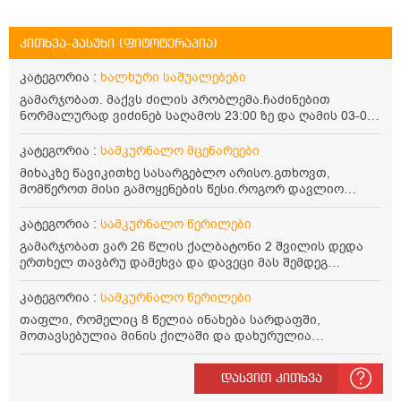
კითხვა-პასუხი (ფიტოტერაპია)
კატეგორია :
ხალხური საშუალებები
გამარჯობათ. მაქვს ძილის პრობლემა.ჩაძინებით
ნორმალურად ვიძინებ საღამოს 23:00 ზე და ღამის 03-00
ან 04:00 საათზე მეღვიძება და მერე ვერ ვიძინებ
ვერაფრით.რამე ხალხური საშუალება თუ არის ამ
კატეგორია :
სამკურნალო მცენარეები
პრობლემის მოსაგვარებლად
მიხაკზე წავიკითხე სასარგებლო არისო.გთხოვთ,
მომწეროთ მისი გამოყენების წესი.როგორ დავლიო
მიხაკის ჩაი. ასევე მაინტერესებს ლეიკოციტები მაქვს
ოდნავ დაბალი და წავიკითხე ლეიკოციტების დონეს
კატეგორია :
სამკურნალო წერილები
მაღლა წევსო და ასეა?
გამარჯობათ ვარ 26 წლის ქალბატონი 2 შვილის დედა
ერთხელ თავბრუ დამეხვა და დავეცი მას შემდეგ
დამეწყო შიშები ვეღარ გავდიოდი გარეთ რადგან ისევ
ასე ცუდად არ გავხდარიყავი ყურის ანთება მქონდა
კატეგორია :
სამკურნალო წერილები
მაშინ როგორც გაირკვა მას შემსეგ გავიდა 1 წელზე
თაფლი, რომელიც 8 წელია ინახება სარდაფში,
მეტინდა კიდე მეხვევა თავბრუ გარეთ გასვილისას
მოთავსებულია მინის ქილაში და დახურულია
სახლში კარგად ვარ როცა ახსენებენ გარეთ წაავალა
პლასტმასის სახურავით. ექნება თუ არა შენარჩუნებული
სმაგაზეხ კი ცუდად ვხდებოდი ეხლა როგორმე გავდივარ
სასარგებლო თვისებები და შეიძლება თუ არა მისი
ბაღში ჯოხში ზოგჯერ მაქვს შეგრძნება მიწა მეცლება
დასვით კითხვა
მირთმევა? გმადლობთ.
ფეხებიდან და ჯოხზე უნდა დავეყრდნო აუცილებლად