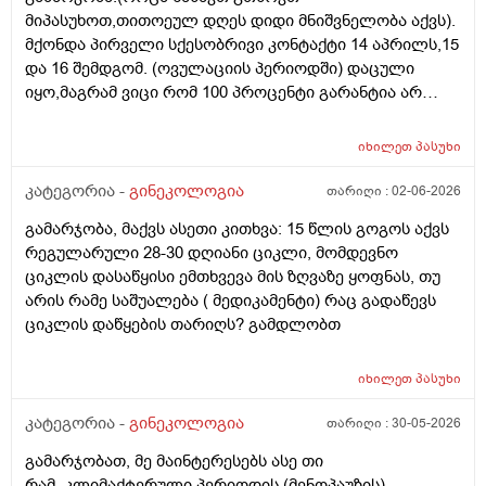
რომ დავუშვათ, ზოგიერთ ქალბატონს მეტი
მიპასუხოთ,თითოეულ დღეს დიდი მნიშვნელობა აქვს).
რაოდენობა აქვთ მათ ორგანიზმში
მქონდა პირველი სქესობრივი კონტაქტი 14 აპრილს,15
კვერცხუჯრედებისა, დაბადების პროცესიდან და ზოგს
და 16 შემდგომ. (ოვულაციის პერიოდში) დაცული
კი მცირე? მადლობთ!
იყო,მაგრამ ვიცი რომ 100 პროცენტი გარანტია არ
არსებობს. მენსტრუაცია(ყოველ შემთხვევაში მე ასე
ვფოქრობ რადგანაც Implantation bleeding არსებობს და
იხილეთ
პასუხი
არ მინდა ავირიო) მქონდა 24 რიცხვში,როგორც
ჩვეულებრივ 3-4 დღე,მაგრამ ადრე
კატეგორია -
გინეკოლოგია
თარიღი :
02-06-2026
მომივიდა,ველოდებოდი 1 კვირის ან 10 დღის მერე.
გამარჯობა, მაქვს ასეთი კითხვა: 15 წლის გოგოს აქვს
მალევე ვირუსი შემხვდა,სიცხე,გულისრევის
რეგულარული 28-30 დღიანი ციკლი, მომდევნო
შეგრძნებაც მქონდა. მალევე გავიკეთე
ციკლის დასაწყისი ემთხვევა მის ზღვაზე ყოფნას, თუ
ტესტი,უარყოფითი იყო. ეგ უცნაური შეგრძნება
არის რამე საშუალება ( მედიკამენტი) რაც გადაწევს
რამოდენიმე დღე მქონდა. ახლა მენტრუაციას
ციკლის დაწყების თარიღს? გამდლობთ
ველოდები,მაგრამ არ მომივიდა,შუალედი 28-32 დღე
მაქვს ხოლმე და ახლა გადაცდენაა. (მოგზაურობა
მოქმედებსო,2 კვირის წინ სხვა ქალაქში გავემგვაზრე
იხილეთ
პასუხი
და იქ ვარ 10 საათის სავალი), 3 დღის წინ ტესტი
კატეგორია -
გინეკოლოგია
თარიღი :
30-05-2026
გავიკეთე ისევ უარყოფითია. შემდეგი 1 კვირის
განმავლობაში ვერ ვახერხებ მისვლას ექიმთან. არის
გამარჯობათ, მე მაინტერესებს ასე თი
რაიმე შანსი ფეხმძიმობის? აზრი აქვს განმეორებით
რამ_კლიმაქტერული პერიოდის (მენოპაუზის)