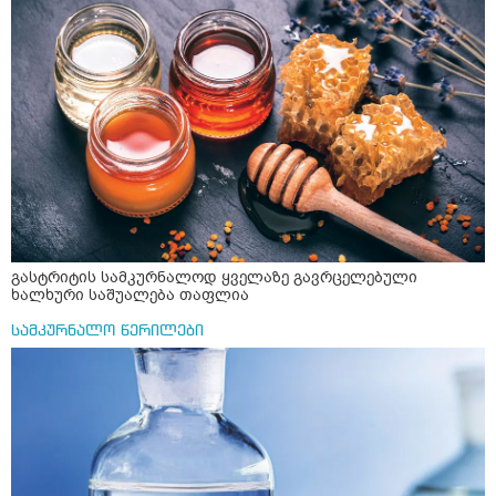
რომ ჩხუბობს ცუდად ვხდები შიშები მეწყება ეგრევე (
ასევე მაქვს დანგრეული ოჯახი 7 თვეა 5წლიანი
ქორწინება დასრულებული იყო ღალატი პატიებები
მანიპულაციები რომ თავს მოიკლავდა თუ წამოვიდოდი
მისგან ეს ტოქსიკური ურთიერთობა დავასრულე ეხლა
ისებ ასე ვარ თავბრუხვევებით და როგორ მოვიქცეე
არვიცი ბოდიში ცოყა არულად მიწერია
გასტრიტის სამკურნალოდ ყველაზე გავრცელებული
ხალხური საშუალება თაფლია
სამკურნალო წერილები