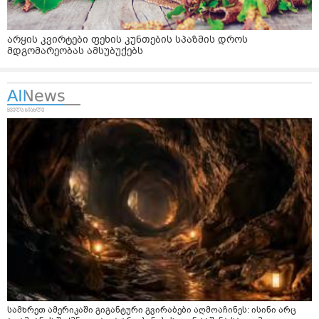
არყის კვირტები ფეხის კუნთების სპაზმის დროს
მდგომარეობას ამსუბუქებს
სამხრეთ ამერიკაში გიგანტური გვირაბები აღმოაჩინეს: ისინი არც