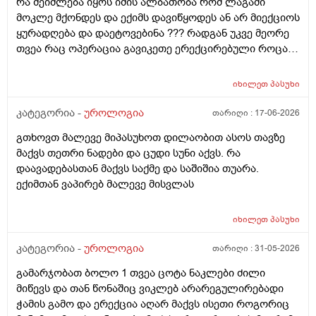
რა შეიძლება იყოს იმის ალბათობა რომ ლაგამი
მოკლე მქონდეს და ექიმს დავიწყოდეს ან არ მიექციოს
ყურადღება და დაეტოვებინა ??? რადგან უკვე მეორე
თვეა რაც ოპერაცია გავიკეთე ერექცირებული როცა
მაქვს დაქაჩვისას 1 სანტიმეტრით ჩამოდის მხოლოდ
ასევე არაერექციულ დროსაც სადღაც ეგრე 1
იხილეთ
პასუხი
სანტიმეტრი სანტიმეტნახევარი ჩამოდის ხოლო
ერექცირებულის დროს უბრალოდ მერე გარშემოც
კატეგორია -
უროლოგია
თარიღი :
17-06-2026
სივდება და რომ ვქაჩავ პატარაზე თავიც ოდნავ
გთხოვთ მალევე მიპასუხოთ დილაობით ასოს თავზე
იქაჩება ხოლმე და ცოტა დაჭიმვასაც ვგრძნობსავით
მაქვს თეთრი ნადები და ცუდი სუნი აქვს. რა
ლაგამის არეში
დაავადებასთან მაქვს საქმე და საშიშია თუარა.
ექიმთან ვაპირებ მალევე მისვლას
იხილეთ
პასუხი
კატეგორია -
უროლოგია
თარიღი :
31-05-2026
გამარჯობათ ბოლო 1 თვეა ცოტა ნაკლები ძილი
მიწევს და თან წონაშიც ვიკლებ არარეგულირებადი
ჭამის გამო და ერექცია აღარ მაქვს ისეთი როგორიც