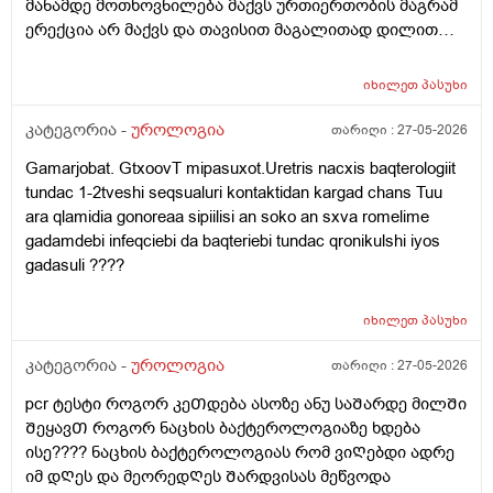
მანამდე მოთხოვნილება მაქვს ურთიერთობის მაგრამ
ერექცია არ მაქვს და თავისით მაგალითად დილით
როცა მქონდა მანამდე ეხლა აღარ მაქვს
იხილეთ
პასუხი
კატეგორია -
უროლოგია
თარიღი :
27-05-2026
Gamarjobat. GtxoovT mipasuxot.Uretris nacxis baqterologiit
tundac 1-2tveshi seqsualuri kontaktidan kargad chans Tuu
ara qlamidia gonoreaa sipiilisi an soko an sxva romelime
gadamdebi infeqciebi da baqteriebi tundac qronikulshi iyos
gadasuli ????
იხილეთ
პასუხი
კატეგორია -
უროლოგია
თარიღი :
27-05-2026
pcr ტესტი როგორ კეᲗდება ასოზე ანუ საᲨარდე მილᲨი
ᲨეყავᲗ როგორ ნაცხის ბაქტეროლოგიაზე ხდება
ისე???? ნაცხის ბაქტეროლოგიას რომ ვიᲦებდი ადრე
იმ დᲦეს და მეორედᲦეს Შარდვისას მეწვოდა