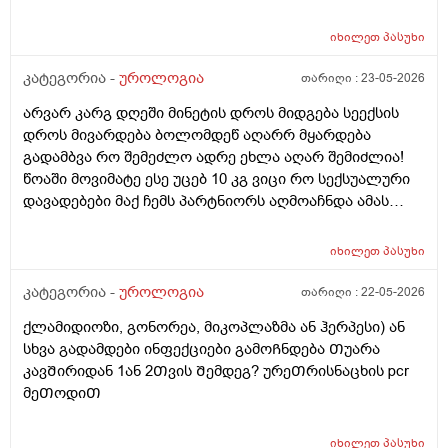
გადავიდეს როცა არაფერი აგარ გაწუხებს და გეგონა
რაგაც ?
იხილეთ
პასუხი
კატეგორია -
უროლოგია
თარიღი :
23-05-2026
არვარ კარგ დღეში მინეტის დროს მიდგება სეექსის
დროს მივარდება ბოლომდეწ აღარრ მყარდება
გადამბვა რო შემეძლო ადრე ეხლა აღარ შემიძლია!
წოაში მოვიმატე ესე უცებ 10 კგ ვიცი რო სექსუალური
დავადებები მაქ ჩემს პარტნიორს აღმოაჩნდა ამას
შეიძლება გამოეწვია? ერექციული დისფუნქცია და რა
დამიჯდეება ანალიევი ექიმთან ვიზიდი რო ვიცოდე ამ
იხილეთ
პასუხი
1 თვეში მივიდე
კატეგორია -
უროლოგია
თარიღი :
22-05-2026
ქლამიდიოზი, გონორეა, მიკოპლაზმა ან ჰერპესი) ან
სხვა გადამდები ინფექციები გამოᲩნდება Თუარა
კავᲨირიდან 1ან 2Თვის Შემდეგ? ურეᲗრისნაცხის pcr
მეᲗოდიᲗ
იხილეთ
პასუხი