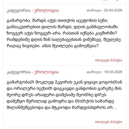
კატეგორია -
უროლოგია
თარიღი :
20-05-2026
გამარჯობა, შარდს აქვს თითქოს აცეტონის სუნი,
განსაკუთრებით დილის შარდს, დღის განმავლობაში
ზოგჯერ აქვს ზოგჯერ-არა. რასთან იქნება კავშირში?
რამდენიმე დღის წინ საღებავებთან ვიმუშავე, შევღებე
რაღაც ნივთები. ამას შეიძლება გამოეწვია?
იხილეთ
პასუხი
კატეგორია -
უროლოგია
თარიღი :
19-05-2026
გამარჯობაᲗ მოკლედ 2კვირის უკან ვიყავი გოგოსᲗან
და ორალური სექსიᲗ დავკავდი განდონის გარეᲨე მის
მეორე დᲦეს არაფერი დამესამე მეოᲗხე დᲦეს
დამეწყო წვრილად გამოყრა და ᲗიᲗქოს საᲨარდე
მილინმეწვებოდა და მტკიოდა Შარდვისბდროს არ
მეწვებოდა მარა პენისი Თავის რაᲦაც ერᲗი
კონკრეტული ადგილი მტკიოდა. მერე ვისხავდი
იხილეთ
პასუხი
მირამისტინს და მაკმირორს ვისვავდი და და გამიარა