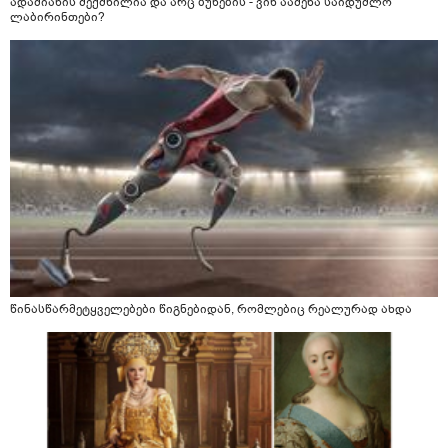
ადამიანის შექმნილია და არც ბუნების - ვინ ააშენა საიდუმლო
ლაბირინთები?
წინასწარმეტყველებები წიგნებიდან, რომლებიც რეალურად ახდა