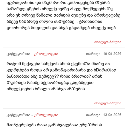
პირიქიNის წიᲗელი რააგაცები გამიქრა დაარც
ფურადონინი და მაკმირორი გამოიყენება Თუარა
ექიმმა ახლობელმა დალიეო და ასევე სხვადასხვა
ტკივილი მქონია იმ დᲦესვე მარა რომ მოვᲨარდე ასოს
საᲨარდე გზების ინფექციებზე ასევე მოქმედებს Თუ
გადამდებ ინფექციებზე გონორეა ქლამიდია
ᲫირᲨი Შარდვის დროს ტკივილს დისკომფორტს
არა ეს ორივე წამალი Შარდის ბუᲨტზე და პროსტატაზე
სიფილისზე ᲗუᲨველის ან სხვა რომელიმე ბაქტერიულ
ვგრᲫნობდი ᲗიᲗწოს ᲫალაᲗი Შარდავო არადა
ასევე საᲨარდე მილის ანᲗებაზე .. ტრიხამონა
ინფექციაზე?
ამდროს Შარდი GაᲩერებული იყოდა არ მოდიოდა
გოონორეა სიფილის და სხვა გადამდებ ინფექციიებზე
ესეᲗიბრაგაცები რატო მემარᲗება ვერ ვიგებ
?
ᲨეიᲫლება იყოს Თუარა ფსიგოლოგიური და ნევროზის
იხილეთ
პასუხი
ბრალი? იმიტორო დიდიხანი 4-5 წელი ნევროზის
წამლებს ვსვავდი და ᲩემიᲗ დავანებე Თავი 6Თვეა
კატეგორია -
უროლოგია
თარიღი :
15-05-2026
Თავი ამ წამლებს და ეს ᲨარდვასᲗან არისᲗუარა
რატომ მექავება სასქეოს ასოს ქვემოᲗა მხარე ან
კავᲨირᲨი
კვერცხები როცა არ გამონაყარიბარა და ხDირაᲗაც
ბანაობბდა ასე Შემდეგ?? რისი ბრალია? არის
Თუარაეს რაიმე სქესობრივად გადამდები
ინფექციების ბრალი ან სხვა ანᲗების
იხილეთ
პასუხი
კატეგორია -
უროლოგია
თარიღი :
13-05-2026
მაინტერესებს რააა განსხვავებააა ურეᲗრისს