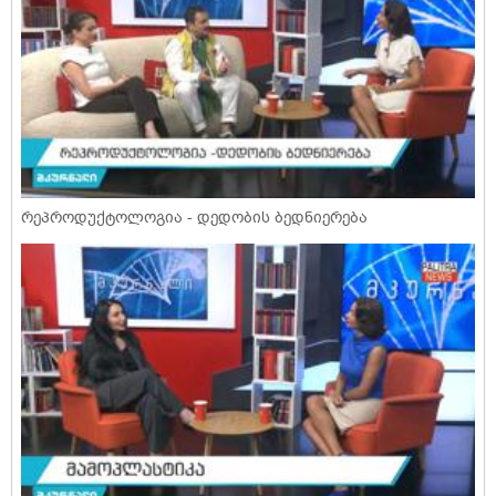
რეპროდუქტოლოგია - დედობის ბედნიერება