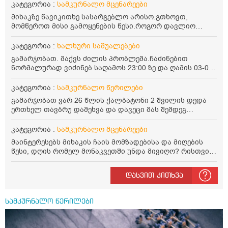
კატეგორია :
სამკურნალო მცენარეები
მიხაკზე წავიკითხე სასარგებლო არისო.გთხოვთ,
მომწეროთ მისი გამოყენების წესი.როგორ დავლიო
მიხაკის ჩაი. ასევე მაინტერესებს ლეიკოციტები მაქვს
ოდნავ დაბალი და წავიკითხე ლეიკოციტების დონეს
კატეგორია :
ხალხური საშუალებები
მაღლა წევსო და ასეა?
გამარჯობათ. მაქვს ძილის პრობლემა.ჩაძინებით
ნორმალურად ვიძინებ საღამოს 23:00 ზე და ღამის 03-00
ან 04:00 საათზე მეღვიძება და მერე ვერ ვიძინებ
ვერაფრით.რამე ხალხური საშუალება თუ არის ამ
კატეგორია :
სამკურნალო წერილები
პრობლემის მოსაგვარებლად
გამარჯობათ ვარ 26 წლის ქალბატონი 2 შვილის დედა
ერთხელ თავბრუ დამეხვა და დავეცი მას შემდეგ
დამეწყო შიშები ვეღარ გავდიოდი გარეთ რადგან ისევ
ასე ცუდად არ გავხდარიყავი ყურის ანთება მქონდა
კატეგორია :
სამკურნალო მცენარეები
მაშინ როგორც გაირკვა მას შემსეგ გავიდა 1 წელზე
მაინტერესებს მიხაკის ჩაის მომზადებისა და მიღების
მეტინდა კიდე მეხვევა თავბრუ გარეთ გასვილისას
წესი, დღის რომელ მონაკვეთში უნდა მივიღო? რისთვის
სახლში კარგად ვარ როცა ახსენებენ გარეთ წაავალა
არის სასარგებლო და უკუჩვენება თუ აქვს
სმაგაზეხ კი ცუდად ვხდებოდი ეხლა როგორმე გავდივარ
ბაღში ჯოხში ზოგჯერ მაქვს შეგრძნება მიწა მეცლება
დასვით კითხვა
ფეხებიდან და ჯოხზე უნდა დავეყრდნო აუცილებლად
არვიხი როგორ მოვიქცე რა გავაკეთო ასევე დამეწყო
შიშები უაზროდ შფოთვა რომ ვეღარ გავალ გაერთ
სამკურნალო წერილები
საერთო ან რაომე მსგავსი როგორ მოვიქხე გავხდი
ძალაინ მგრძნობიარე ყველაფერზე მეტირება ( ვინმერ