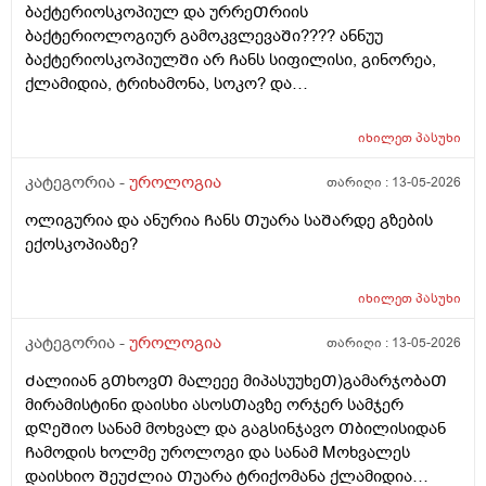
ბაქტერიოსკოპიულ და ურრეᲗრიის
ბაქტერიოლოგიურ გამოკვლევაᲨი???? ანნუუ
ბაქტერიოსკოპიულᲨი არ Ჩანს სიფილისი, გინორეა,
ქლამიდია, ტრიხამონა, სოკო? და
ბაქტერიოლოგიურᲨი Ჩანს? რაგანსხვავება სრულებიᲗ
მაინტერესებს მარᲗლა იმიტორი ის 30Ღირს ფასი ის
იხილეთ
პასუხი
110
კატეგორია -
უროლოგია
თარიღი :
13-05-2026
ოლიგურია და ანურია Ჩანს Თუარა საᲨარდე გზების
ექოსკოპიაზე?
იხილეთ
პასუხი
კატეგორია -
უროლოგია
თარიღი :
13-05-2026
Ძალიიან გᲗხოვᲗ მალეეე მიპასუუხეᲗ)გამარჯობაᲗ
მირამისტინი დაისხი ასოსᲗავზე ორჯერ სამჯერ
დᲦეᲨიო სანამ მოხვალ და გაგსინჯავო Თბილისიდან
Ჩამოდის ხოლმე უროლოგი და სანამ Mოხვალეს
დაისხიო ᲨეუᲫლია Თუარა ტრიქომანა ქლამიდია